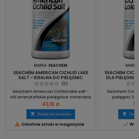
MARKA:
SEACHEM
MARKA
SEACHEM AMERICAN CICHLID LAKE
SEACHEM CICHIL
SALT - IDEALNA DO PIELĘGNIC
DLA PIELĘGNIC
AMERYKAŃSKICH
ZDROWIE 
(0)
Seachem American Cichlid lake salt –
Seachem Cichlid
sól amerykańskie pielęgnice: mineralna
pielęgnic 25
mieszanka Ca, Mg, Na, K i pierwiastków
zakładaniu a
43,16 zł
56
śladowych, przeznaczona do
podmianach wody
zakładania akwarium i przy zmianie
l): Tanganyika 11 
Dodaj do koszyka
Doda


wody. Wapń 15–17%, Magnez 3%, Potas
5,5 g (¾ łyżeczk


Ostatnie sztuki w magazynie
W m
6%, Sód 8–10% – uzupełnia sole i podnosi
łyżeczki) – dostos
GH. Dawkowanie: Ameryka Południowa
Skład (w 1 g): Mg 1
2,5 g (1/2 łyżeczki) / Ameryka Centralna
3,50%, Na 3,5