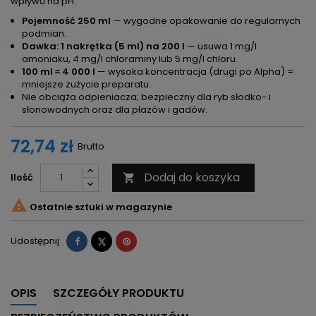
wpływu na pH.
Pojemność 250 ml
— wygodne opakowanie do regularnych
podmian.
Dawka: 1 nakrętka (5 ml) na 200 l
— usuwa 1 mg/l
amoniaku, 4 mg/l chloraminy lub 5 mg/l chloru.
100 ml ≈ 4 000 l
— wysoka koncentracja (drugi po Alpha) =
mniejsze zużycie preparatu.
Nie obciąża odpieniacza; bezpieczny dla ryb słodko- i
słonowodnych oraz dla płazów i gadów.
72,74 zł
Brutto
Dodaj do koszyka
Ilość


Ostatnie sztuki w magazynie
Udostępnij
Tweetuj
Pinterest
Udostępnij
OPIS
SZCZEGÓŁY PRODUKTU