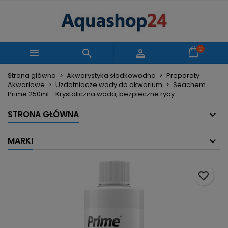
×
×
×
Moje listy życzeń
Utwórz listę życzeń
Zaloguj się
Utwórz nową listę
add_circle_outline
Musisz być zalogowany by zapisać produkty na
0
Nazwa listy życzeń



swojej liście życzeń.
Strona główna
Akwarystyka słodkowodna
Preparaty
Akwariowe
Uzdatniacze wody do akwarium
Seachem
Anuluj
Zaloguj się
Prime 250ml - Krystaliczna woda, bezpieczne ryby
Anuluj
Utwórz listę życzeń
STRONA GŁÓWNA
MARKI
favorite_border