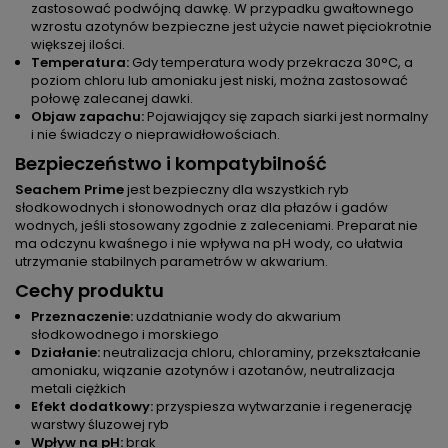
zastosować podwójną dawkę. W przypadku gwałtownego
wzrostu azotynów bezpieczne jest użycie nawet pięciokrotnie
większej ilości.
Temperatura:
Gdy temperatura wody przekracza 30°C, a
poziom chloru lub amoniaku jest niski, można zastosować
połowę zalecanej dawki.
Objaw zapachu:
Pojawiający się zapach siarki jest normalny
i nie świadczy o nieprawidłowościach.
Bezpieczeństwo i kompatybilność
Seachem Prime
jest bezpieczny dla wszystkich ryb
słodkowodnych i słonowodnych oraz dla płazów i gadów
wodnych, jeśli stosowany zgodnie z zaleceniami. Preparat nie
ma odczynu kwaśnego i nie wpływa na pH wody, co ułatwia
utrzymanie stabilnych parametrów w akwarium.
Cechy produktu
Przeznaczenie:
uzdatnianie wody do akwarium
słodkowodnego i morskiego
Działanie:
neutralizacja chloru, chloraminy, przekształcanie
amoniaku, wiązanie azotynów i azotanów, neutralizacja
metali ciężkich
Efekt dodatkowy:
przyspiesza wytwarzanie i regenerację
warstwy śluzowej ryb
Wpływ na pH:
brak