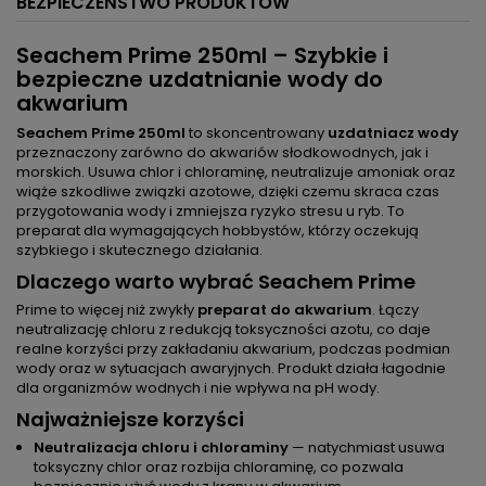
BEZPIECZEŃSTWO PRODUKTÓW
Seachem Prime 250ml – Szybkie i
bezpieczne uzdatnianie wody do
akwarium
Seachem Prime 250ml
to skoncentrowany
uzdatniacz wody
przeznaczony zarówno do akwariów słodkowodnych, jak i
morskich. Usuwa chlor i chloraminę, neutralizuje amoniak oraz
wiąże szkodliwe związki azotowe, dzięki czemu skraca czas
przygotowania wody i zmniejsza ryzyko stresu u ryb. To
preparat dla wymagających hobbystów, którzy oczekują
szybkiego i skutecznego działania.
Dlaczego warto wybrać Seachem Prime
Prime to więcej niż zwykły
preparat do akwarium
. Łączy
neutralizację chloru z redukcją toksyczności azotu, co daje
realne korzyści przy zakładaniu akwarium, podczas podmian
wody oraz w sytuacjach awaryjnych. Produkt działa łagodnie
dla organizmów wodnych i nie wpływa na pH wody.
Najważniejsze korzyści
Neutralizacja chloru i chloraminy
— natychmiast usuwa
toksyczny chlor oraz rozbija chloraminę, co pozwala