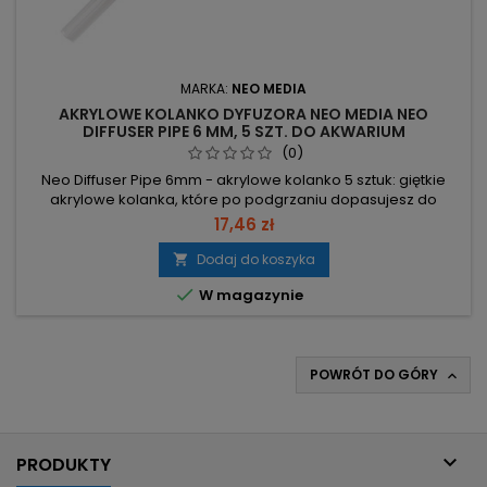
MARKA:
NEO MEDIA
AKRYLOWE KOLANKO DYFUZORA NEO MEDIA NEO
DIFFUSER PIPE 6 MM, 5 SZT. DO AKWARIUM
(0)
Neo Diffuser Pipe 6mm - akrylowe kolanko 5 sztuk: giętkie
akrylowe kolanka, które po podgrzaniu dopasujesz do
krawędzi akwarium. 5 rurek w zestawie – zapasowo i do
17,46 zł
szybkiej wymiany. Długość 50 cm – wystarcza na
prowadzenie wewnątrz i na zewnątrz akwarium. Do wężyka
Dodaj do koszyka

4/6 (6 mm) – kompatybilne ze standardowymi przewodami

W magazynie
napowietrzającymi. Gięcie po...
POWRÓT DO GÓRY


PRODUKTY