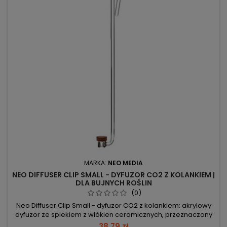
MARKA:
NEO MEDIA
NEO DIFFUSER CLIP SMALL - DYFUZOR CO2 Z KOLANKIEM |
DLA BUJNYCH ROŚLIN
(0)
Neo Diffuser Clip Small - dyfuzor CO2 z kolankiem: akrylowy
dyfuzor ze spiekiem z włókien ceramicznych, przeznaczony
do montażu w akwarium. 50–150 l – zalecany zakres
38,79 zł