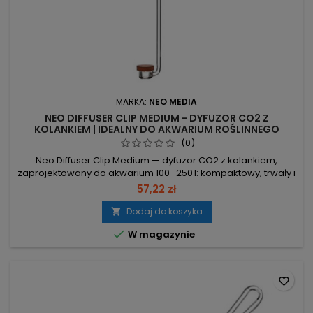
MARKA:
NEO MEDIA
NEO DIFFUSER CLIP MEDIUM - DYFUZOR CO2 Z
KOLANKIEM | IDEALNY DO AKWARIUM ROŚLINNEGO
(0)
Neo Diffuser Clip Medium — dyfuzor CO2 z kolankiem,
zaprojektowany do akwarium 100–250 l: kompaktowy, trwały i
praktycznie niewidoczny. Średnica spieku 17 mm — mikro
57,22 zł
pory (spiek z włókien) dla drobnej dyfuzji CO2. Zakres 100–
250 l — dopasowany do średnich zbiorników. Wysokość 28
Dodaj do koszyka

cm, wężyk 6 mm (4/6) — kompatybilny ze standardowymi

W magazynie
instalacjami CO2....
favorite_border