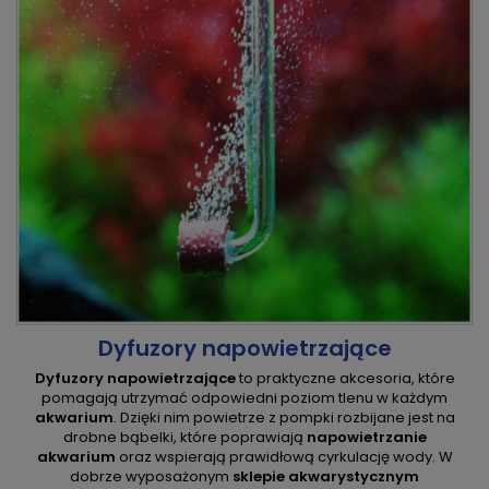
Dyfuzory napowietrzające
Dyfuzory napowietrzające
to praktyczne akcesoria, które
pomagają utrzymać odpowiedni poziom tlenu w każdym
akwarium
. Dzięki nim powietrze z pompki rozbijane jest na
drobne bąbelki, które poprawiają
napowietrzanie
akwarium
oraz wspierają prawidłową cyrkulację wody. W
dobrze wyposażonym
sklepie akwarystycznym