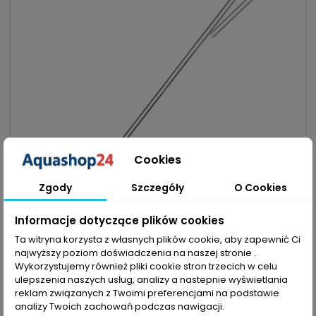
Cookies
Zgody
Szczegóły
O Cookies
Informacje dotyczące plików cookies
Ta witryna korzysta z własnych plików cookie, aby zapewnić Ci
MARKA:
NEO MEDIA
najwyższy poziom doświadczenia na naszej stronie .
NEO DIFFUSER SPECIAL CURVED AIR GREEN L - IDEALNY DO
Wykorzystujemy również pliki cookie stron trzecich w celu
AKWARIUM
ulepszenia naszych usług, analizy a nastepnie wyświetlania
(0)
reklam związanych z Twoimi preferencjami na podstawie
analizy Twoich zachowań podczas nawigacji.
Neo Diffuser Special Curved Air Green L - dyfuzor do