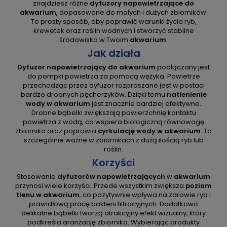
znajdziesz różne
dyfuzory napowietrzające do
akwarium
, dopasowane do małych i dużych zbiorników.
To prosty sposób, aby poprawić warunki życia ryb,
krewetek oraz roślin wodnych i stworzyć stabilne
środowisko w Twoim
akwarium
.
Jak działa
Dyfuzor napowietrzający do akwarium
podłączany jest
do pompki powietrza za pomocą wężyka. Powietrze
przechodząc przez dyfuzor rozpraszane jest w postaci
bardzo drobnych pęcherzyków. Dzięki temu
natlenienie
wody w akwarium
jest znacznie bardziej efektywne.
Drobne bąbelki zwiększają powierzchnię kontaktu
powietrza z wodą, co wspiera biologiczną równowagę
zbiornika oraz poprawia
cyrkulację wody w akwarium
. To
szczególnie ważne w zbiornikach z dużą ilością ryb lub
roślin.
Korzyści
Stosowanie
dyfuzorów napowietrzających
w
akwarium
przynosi wiele korzyści. Przede wszystkim zwiększa
poziom
tlenu w akwarium
, co pozytywnie wpływa na zdrowie ryb i
prawidłową pracę bakterii filtracyjnych. Dodatkowo
delikatne bąbelki tworzą atrakcyjny efekt wizualny, który
podkreśla aranżację zbiornika. Wybierając produkty