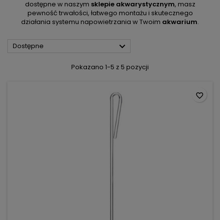
dostępne w naszym
sklepie akwarystycznym
, masz
pewność trwałości, łatwego montażu i skutecznego
działania systemu napowietrzania w Twoim
akwarium
.

Dostępne
Pokazano 1-5 z 5 pozycji
favorite_border