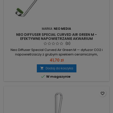
MARKA:
NEO MEDIA
NEO DIFFUSER SPECIAL CURVED AIR GREEN M -
EFEKTYWNE NAPOWIETRZANIE AKWARIUM
(0)
Neo Diffuser Special Curved Air Green M — dyfuzor CO2 i
napowietrzaczy z grubym spiekiem ceramicznym,
przeznaczony do niskociśnieniowych zestawów (np.
41,70 zł
bimbrownia). Gruby spiek ceramiczny — najlepsza
rozpuszczalność gazu w wodzie. 28 cm długości, 17 mm
Dodaj do koszyka

średnicy — optymalny do akwarium 100–200 l. Kompatybilny z

W magazynie
wężykami 4/6 (6 mm) oraz wszystkimi...
favorite_border