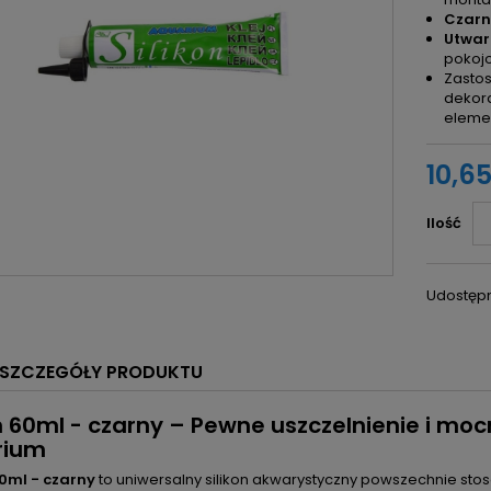
Czarn
Utwar
pokojo
Zastos
dekora
elemen
10,65
Ilość
Udostępn
SZCZEGÓŁY PRODUKTU
on 60ml - czarny – Pewne uszczelnienie i 
rium
60ml - czarny
to uniwersalny silikon akwarystyczny powszechnie stos