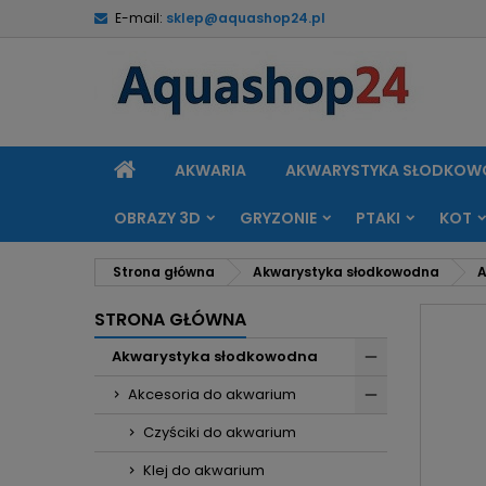
E-mail:
sklep@aquashop24.pl
M
U
Z
add_circle_outline
Mu
Na
STRONA
AKWARIA
AKWARYSTYKA SŁODKO
GŁÓWNA
OBRAZY 3D
GRYZONIE
PTAKI
KOT
Strona główna
Akwarystyka słodkowodna
A
STRONA GŁÓWNA
Akwarystyka słodkowodna
Akcesoria do akwarium
Czyściki do akwarium
Klej do akwarium