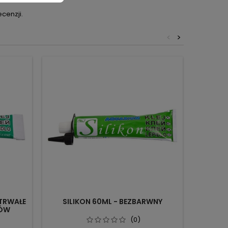
cenzji.
<
>
 TRWAŁE
SILIKON 60ML - BEZBARWNY
SILIKO
IÓW
DO U
(0)