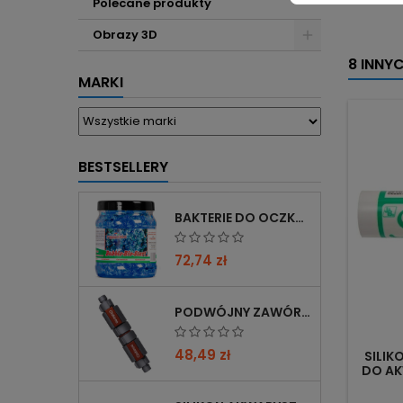
Polecane produkty
Obrazy 3D
8 INNY
MARKI
BESTSELLERY
BAKTERIE DO OCZKA WODNEGO FEMANGA BUBBLE BIO START 1000 ML
72,74 zł
PODWÓJNY ZAWÓR CHIHIROS DOUBLE TAP 12/16→16/22 Z REDUKCJĄ 12→16 MM
48,49 zł
SILIK
DO A