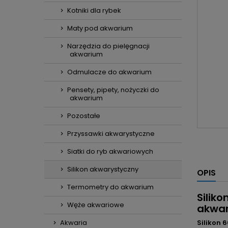
Kotniki dla rybek
Maty pod akwarium
Narzędzia do pielęgnacji
akwarium
Odmulacze do akwarium
Pensety, pipety, nożyczki do
akwarium
Pozostałe
Przyssawki akwarystyczne
Siatki do ryb akwariowych
Silikon akwarystyczny
OPIS
Termometry do akwarium
Silik
Węże akwariowe
akwa
Akwaria
Silikon 