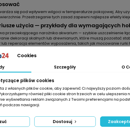
tosować
twardza się pod wpływem wilgoci w temperaturze pokojowej. Aby uzysk
ierzchnie. Przestrzeganie tych zasad zapewni najlepsze efekty kleje
riusze użycia — przykłady dla wymagających h
a przeciekającego narożnika akwarium — szybkie uszczelnienie łąc
nie dekoracji skalnych lub drewnianych, które muszą pozostać stabi
 lub reperacja elementów wyposażenia, takich jak mocowanie rurki PV
anie i drobne naprawy w terrarium, gdzie silikon stosowany jest tak 
Cookies
ikacja
:
Silikon 60ml - czarny
dy
Szczegóły
O C
ność:
60 ml
czarny
otyczące plików cookies
ria:
silikon akwarystyczny / akcesoria do akwarium / akwarystyka
mowanie
sta z własnych plików cookie, aby zapewnić Ci najwyższy poziom do
Wykorzystujemy również pliki cookie stron trzecich w celu ulepszenia 
60ml - czarny
to praktyczny, wielofunkcyjny produkt dla osób zajmu
nie wyświetlania reklam związanych z Twoimi preferencjami na pods
. Jeśli szukasz trwałego uszczelnienia, możliwości mocowania dekorac
 podczas nawigacji.
yczny jest rozwiązaniem wartym rozważenia. Opakowanie zawiera 6
waniu czystych i suchych powierzchni.
zuć
Dostosuj
Zaakceptu
ENTARZE (0)