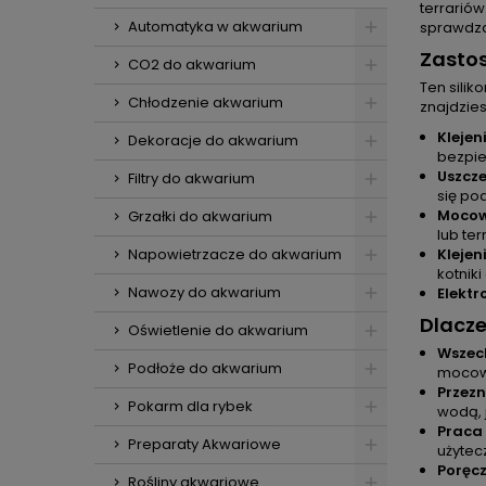
terrariów
Automatyka w akwarium
sprawdza
Zastos
CO2 do akwarium
Ten sili
Chłodzenie akwarium
znajdzies
Klejen
Dekoracje do akwarium
bezpie
Uszcz
Filtry do akwarium
się po
Mocow
Grzałki do akwarium
lub te
Napowietrzacze do akwarium
Klejen
kotniki
Nawozy do akwarium
Elektr
Dlacze
Oświetlenie do akwarium
Wszec
Podłoże do akwarium
mocowa
Przez
Pokarm dla rybek
wodą, 
Praca
Preparaty Akwariowe
użytec
Poręc
Rośliny akwariowe