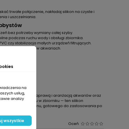
ać trwałe połączenie, nakładaj silikon na czyste i
nia i uszczelniania.
obbystów
zeń bez potrzeby wymiany całej szyby.
lne podczas ruchu wody i obsługi zbiornika.
C czy stabilizacja małych urządzeń filtrujących.
samo skutecznie jak w akwariach.
ookies
 słodkowodna
świadczenia na
naszych usług,
jących się budową, naprawą i aranżacją akwariów oraz
tawie analizy
ji i napraw sprzętu w zbiorniku — ten silikon
0 ml czarnego silikonu, gotowego do zastosowania po
j wszystkie
Oceń