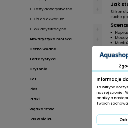
Jak s
Testy akwarystyczne
Silikon u
suche pow
Tła do akwarium
Scena
Wkłady filtracyjne
Napraw
Mocowa
Akwarystyka morska
Montaż
Utrzym
Oczko wodne
Specyf
Terrarystyka
Nazwa
Zgo
Pojem
Gryzonie
Kolor:
Informacje d
Kot
Katego
Podsu
Ta witryna korzy
Pies
naszej stronie . 
Silikon 
analizy a nastep
Ptaki
terrariów
Twoich zachowań
akwaryst
Wędkarstwo
przygoto
Las w słoiku
Odr
KOM