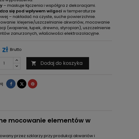
y
– maskuje łączenia i współgra z dekoracjami.
dza się pod wpływem wilgoci
w temperaturze
wej – nakładać na czyste, suche powierzchnie.
owanie: klejenie/uszczelnianie akwariów, mocowanie
cji (wapienie, łupek, drewno, styropian), uszczelnienie
tów zanurzonych, właściwości elektroizolacyjne.
 zł
Brutto
Dodaj do koszyka

Udostępnij
Tweetuj
Pinterest
ij
mocne mocowanie elementów w
owany przez szklarzy przy produkcji akwariów i