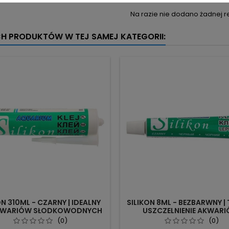
Na razie nie dodano żadnej re
CH PRODUKTÓW W TEJ SAMEJ KATEGORII:
ON 310ML - CZARNY | IDEALNY
SILIKON 8ML - BEZBARWNY |
KWARIÓW SŁODKOWODNYCH
USZCZELNIENIE AKWAR
(0)
(0)