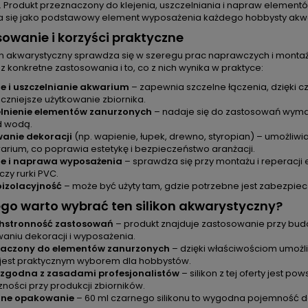
. Produkt przeznaczony do klejenia, uszczelniania i napraw element
 się jako podstawowy element wyposażenia każdego hobbysty akwa
owanie i korzyści praktyczne
kon akwarystyczny sprawdza się w szeregu prac naprawczych i montaż
z konkretne zastosowania i to, co z nich wynika w praktyce:
ie i uszczelnianie akwarium
– zapewnia szczelne łączenia, dzięki 
czniejsze użytkowanie zbiornika.
elnienie elementów zanurzonych
– nadaje się do zastosowań wymag
d wodą.
anie dekoracji
(np. wapienie, łupek, drewno, styropian) – umożliw
rrarium, co poprawia estetykę i bezpieczeństwo aranżacji.
ie i naprawa wyposażenia
– sprawdza się przy montażu i reperacji e
 czy rurki PVC.
oizolacyjność
– może być użyty tam, gdzie potrzebne jest zabezpiec
go warto wybrać ten silikon akwarystyczny?
hstronność zastosowań
– produkt znajduje zastosowanie przy budo
niu dekoracji i wyposażenia.
naczony do elementów zanurzonych
– dzięki właściwościom umożli
jest praktycznym wyborem dla hobbystów.
 zgodna z zasadami profesjonalistów
– silikon z tej oferty jest 
zności przy produkcji zbiorników.
zne opakowanie
– 60 ml czarnego silikonu to wygodna pojemność 