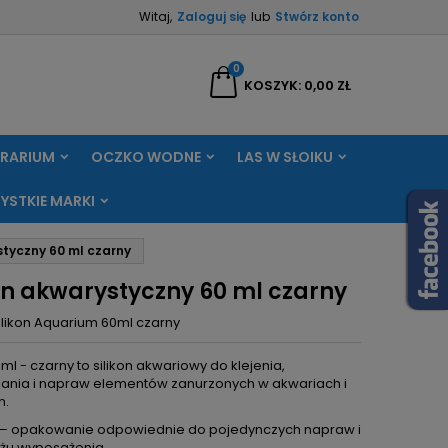
Witaj,
Zaloguj się
lub
Stwórz konto
×
×
×
0
aj
KOSZYK
0,00 ZŁ
RRARIUM
OCZKO WODNE
LAS W SŁOIKU
ę
YSTKIE MARKI
ń
styczny 60 ml czarny
kon akwarystyczny 60 ml czarny
ilikon Aquarium 60ml czarny
0ml - czarny to silikon akwariowy do klejenia,
iania i napraw elementów zanurzonych w akwariach i
h.
– opakowanie odpowiednie do pojedynczych napraw i
żu wyposażenia.