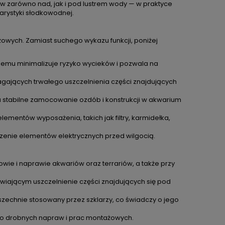
ów zarówno nad, jak i pod lustrem wody — w praktyce
rystyki słodkowodnej.
owych. Zamiast suchego wykazu funkcji, poniżej
czemu minimalizuje ryzyko wycieków i pozwala na
ających trwałego uszczelnienia części znajdujących
ia stabilne zamocowanie ozdób i konstrukcji w akwarium
lementów wyposażenia, takich jak filtry, karmidełka,
zenie elementów elektrycznych przed wilgocią.
wie i naprawie akwariów oraz terrariów, a także przy
wiającym uszczelnienie części znajdujących się pod
powszechnie stosowany przez szklarzy, co świadczy o jego
do drobnych napraw i prac montażowych.