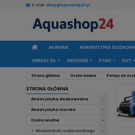
E-mail:
sklep@aquashop24.pl
M
(
U
Z
add_circle_outline
((
Mu
Na
STRONA
AKWARIA
AKWARYSTYKA SŁODKO
GŁÓWNA
OBRAZY 3D
GRYZONIE
PTAKI
KOT
Strona główna
Oczko wodne
Pompy do ocz
STRONA GŁÓWNA
Akwarystyka słodkowodna
Akwarystyka morska
Oczko wodne
Akcesoria do oczka wodnego