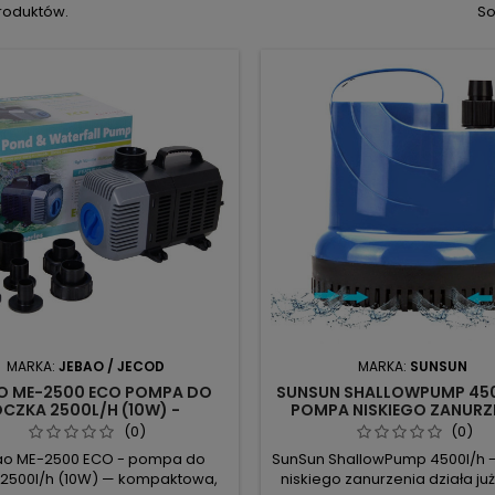
produktów.
So
MARKA:
JEBAO / JECOD
MARKA:
SUNSUN
O ME-2500 ECO POMPA DO
SUNSUN SHALLOWPUMP 450
CZKA 2500L/H (10W) -
POMPA NISKIEGO ZANURZE
KRYSTALICZNA WODA
IDEALNA DO OCZKA WOD
(0)
(0)
o ME-2500 ECO - pompa do
SunSun ShallowPump 4500l/h
 2500l/h (10W) — kompaktowa,
niskiego zanurzenia działa już