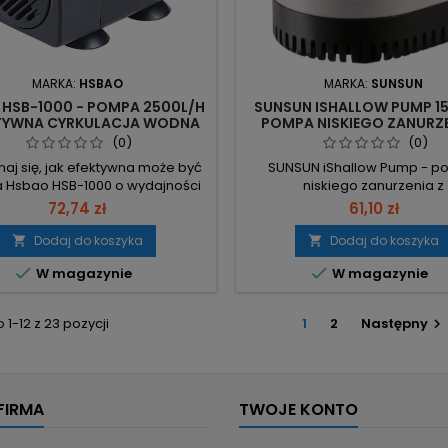
MARKA:
HSBAO
MARKA:
SUNSUN
 HSB-1000 - POMPA 2500L/H
SUNSUN ISHALLOW PUMP 1
KTYWNA CYRKULACJA WODNA
POMPA NISKIEGO ZANURZE
A AKWARIUM MORSKIEGO
IDEALNA DO OCZKA WOD
(0)
(0)
aj się, jak efektywna może być
SUNSUN iShallow Pump - 
Hsbao HSB-1000 o wydajności
niskiego zanurzenia z
 – idealne rozwiązanie do wielu
mikroprocesorem 1500 l/h, p
72,74 zł
61,10 zł
sowań. Wydajność: 2500l/h –
częściowo zanurzona (min. 2
ncja szybkiego i efektywnego
automatycznie wyłącza się pr
Dodaj do koszyka
Dodaj do koszyka


pompowywania wody. Pobór
wody. 1500 l/h wydajności prz


W magazynie
W magazynie
45W – ekonomiczna praca przy
tłoczenia 180 cm – szybkie tło
 zużyciu energii. Cicha praca i
duży zasięg pracy. 25 mm min
ozmiary – doskonała dyskrecja
poziomu pracy + czujnik tempe
1-12 z 23 pozycji
1
2
Następny

 łatwość montażu w różnych...
mikroprocesor – automat
zabezpieczenie...
FIRMA
TWOJE KONTO