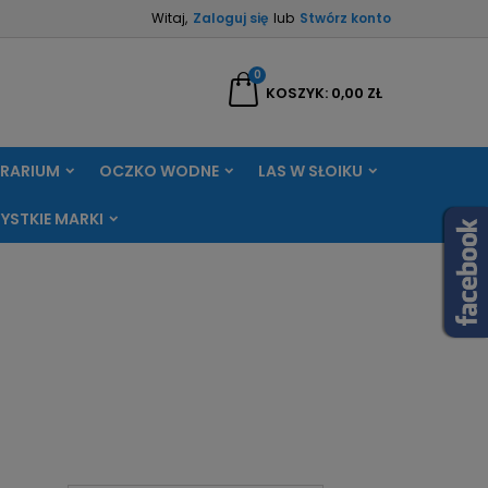
Witaj,
Zaloguj się
lub
Stwórz konto
×
×
×
×
0
aj
KOSZYK
0,00 ZŁ
RRARIUM
OCZKO WODNE
LAS W SŁOIKU
)
ę
YSTKIE MARKI
ń