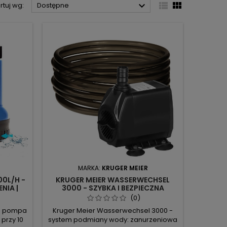



rtuj wg:
Dostępne
MARKA:
KRUGER MEIER
0L/H -
KRUGER MEIER WASSERWECHSEL
NIA |
3000 - SZYBKA I BEZPIECZNA
NEGO
PODMIANA WODY
(0)
 - pompa
Kruger Meier Wasserwechsel 3000 -
 przy 10
system podmiany wody: zanurzeniowa