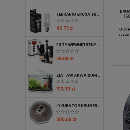
KRUG
TERRARIO ERUSA TROPICAL UVB 5.0 ŻARÓWKA SPIRALNA 13W - IDEALNA DO TROPIKALNYCH TERRARIÓW
15
PODM
40,73 zł
Kruge
syste
pompa
FILTR WEWNĘTRZNY GĄBKOWY KRUGER MEIER AEROTWIN BIO S Z BIOFILTRACJĄ
akwar
Wydajno
lep
29,09 zł
eko
dział
krócie
ZESTAW AKWARIUM KRUGER MEIER SHRIMP!ONE PRO 50 25 L DLA KREWETEK
bez po
193,99 zł
INKUBATOR KRUGER MEIER PROLEXOR 60 NA 60 JAJ Z TERMOSTATEM
300,69 zł