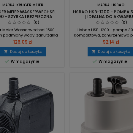
MARKA:
KRUGER MEIER
MARKA:
HSBAO
ER MEIER WASSERWECHSEL
HSBAO HSB-1200 - POMPA 
00 - SZYBKA I BEZPIECZNA
| IDEALNA DO AKWARI
IANA WODY DO AKWARIUM
MORSKIEGO
(0)
(0)
r Meier Wasserwechsel 1500 -
Hsbao HSB-1200 - pompa 300
m podmiany wody: zanurzalna
kompaktowa, zanurzeniowa 
 do szybkiej wymiany wody w
płynną regulacją wydajności. Z
126,09 zł
92,14 zł
iach słodko- i słonowodnych.
230V, wtyczka UE, przewód
ść 1500 l/h – szybka wymiana i
Wydajność 3000 l/h – szy
Dodaj do koszyka
Dodaj do koszyka


sza jakość wody. Moc 25W –
cyrkulacja i wydajne zasilanie 


W magazynie
W magazynie
nomiczna praca, możliwość
zbiorników i systemów cyrkula
ania 24/7. Wąż 10 m 16/22 mm i
Moc 60W – wysoka efektywno
c 16 mm – zasięg i podłączenie
niskim zużyciu energii. Podn
dnoszenia wiadra. Podnoszenie
słupa wody 3 m oraz króćce Ø
200 cm, osłona...
– dobre...