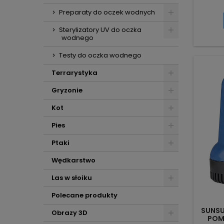
energ
pod i
Preparaty do oczek wodnych
przed 
l
Sterylizatory UV do oczka
klaro
wodnego
zu
Testy do oczka wodnego
ant
Terrarystyka
obudowa
Gryzonie
Kot
Pies
Ptaki
Wędkarstwo
Las w słoiku
Polecane produkty
SUNSU
Obrazy 3D
POMP