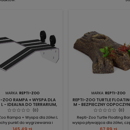
MARKA:
REPTI-ZOO
MARKA:
REPTI-ZOO
I-ZOO RAMPA + WYSPA DLA
REPTI-ZOO TURTLE FLOATI
 L - IDEALNA DO TERRARIUM,
M - BEZPIECZNY ODPOCZYN
BILNA, ŁATWA W MONTAŻU
ŻÓŁWI
(0)
(0)
Zoo Rampa + Wyspa dla żółwi L
Repti-Zoo Turtle Floating Ba
uchy punkt do wygrzewania i
wyspa pływająca dla żółwi, c
nku; w takim miejscu zalecane
zanurzona platforma do odpo
145,49 zł
67,89 zł