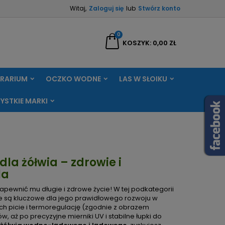
Witaj,
Zaloguj się
lub
Stwórz konto
×
×
×
×
0
aj
KOSZYK
0,00 ZŁ
RRARIUM
OCZKO WODNE
LAS W SŁOIKU
)
ę
YSTKIE MARKI
ń
la żółwia – zdrowie i
la
apewnić mu długie i zdrowe życie! W tej podkategorii
re są kluczowe dla jego prawidłowego rozwoju w
ch picie i termoregulację (zgodnie z obrazem
aż po precyzyjne mierniki UV i stabilne łupki do