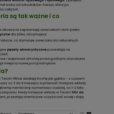
a żółwia wodno-lądowego i lądowego
, zyskujesz
iał wolny od szkodników i toksyn, który po
i całą toń.
a są tak ważne i co
e akcesoria zapewniają zwierzakom dom pełen
tyczne
dla żółwi, otrzymujesz:
naturze, co stymuluje zwierzaka do naturalnych
zyjne
pęsety akwarystyczne
pozwalają na
czeń.
owe i wapniowe chronią przed groźnymi chorobami
pi miejsca nowej porcji kamyków.
ia?
 Twoim filtrze działają trochę jak gąbka – z czasem
musisz co 3 do 6 miesięcy wymieniać mniejsze wkłady
łówną membranę wymieniasz rzadziej, co 1-2 lata.
yczerpaniu. Kiedy mniejsze wkłady w Twoim
filtr do
ami, przestają chemicznie oczyszczać wodę i stają
rtuj wg:
Dostępne