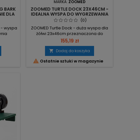
MARKA:
ZOOMED
NG BARK
ZOOMED TURTLE DOCK 23X46CM -
IE DLA
IDEALNA WYSPA DO WYGRZEWANIA
ŻÓŁWI
(0)
S - wyspa
ZOOMED Turtle Dock - duża wyspa dla
wnia
żółwi 23x46cm przeznaczona do
zynku i
wygrzewania i odpoczynku;
155,19 zł
ry 21,5 x
samopoziomująca konstrukcja
rzenie
dostosowuje się do poziomu wody.
Dodaj do koszyka

opowata
Montaż na czterech przyssawkach;

Ostatnie sztuki w magazynie
nawet
odporny na uszkodzenia materiał,
wiom.
łatwe czyszczenie. Wymiary 23×46 cm
ał –
– przeznaczona do zbiorników do 150L.
i nawet
Funkcja samopoziomowania –
automatyczne dopasowanie do...