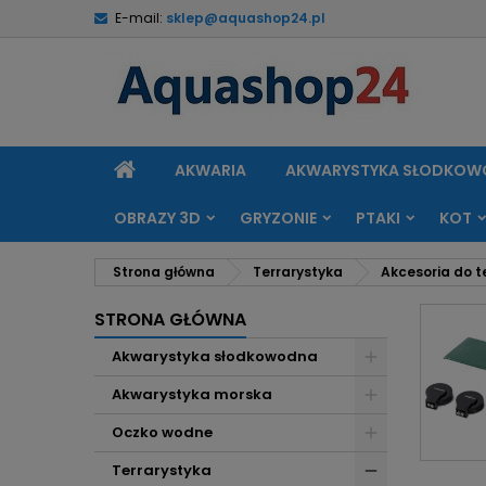
E-mail:
sklep@aquashop24.pl
M
(
U
Z
add_circle_outline
((
Mu
Na
STRONA
AKWARIA
AKWARYSTYKA SŁODKO
GŁÓWNA
OBRAZY 3D
GRYZONIE
PTAKI
KOT
Strona główna
Terrarystyka
Akcesoria do t
STRONA GŁÓWNA
Akwarystyka słodkowodna
Akwarystyka morska
Oczko wodne
Terrarystyka