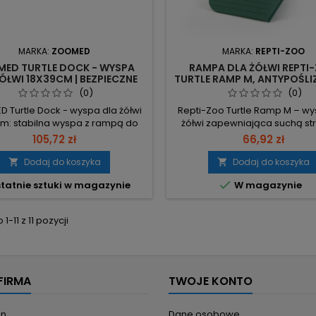
MARKA:
ZOOMED
MARKA:
REPTI-ZOO
ED TURTLE DOCK - WYSPA
RAMPA DLA ŻÓŁWI REPTI
ÓŁWI 18X39CM | BEZPIECZNE
TURTLE RAMP M, ANTYPOŚ
WYGRZEWANIE
PLATFORMA DO TERRAR
(0)
(0)
 Turtle Dock - wyspa dla żółwi
Repti-Zoo Turtle Ramp M – wy
cm: stabilna wyspa z rampą do
żółwi zapewniająca suchą st
zewania i prostym montażem.
odpoczynku i wygrzewania;
105,72 zł
66,92 zł
iary: 18 x 39 cm – rozmiar M
miejscu należy zamontować 
wany do terrariów/akwarium.
UV dla zdrowia zwierzęcia. W
Dodaj do koszyka
Dodaj do koszyka


rników: 60L – przeznaczona dla
6,7 cm, długość: 23,5 cm, sze

tatnie sztuki w magazynie
W magazynie
ików o pojemności 60 litrów. 4
28,6 cm – powierzchnia 
awki – mocny, stabilny montaż
odpoczynku i wygrzewania. 
szyby. Samopoziomowanie i
przyssawkowe z systemem do
-11 z 11 pozycji
ona rampa – łatwy dostęp dla
– solidne mocowanie wys
żółwi;...
Wytrzymałość:...
FIRMA
TWOJE KONTO
in
Dane osobowe