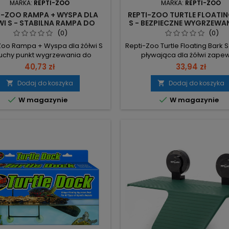
MARKA:
REPTI-ZOO
MARKA:
REPTI-ZOO
I-ZOO RAMPA + WYSPA DLA
REPTI-ZOO TURTLE FLOATI
WI S - STABILNA RAMPA DO
S - BEZPIECZNE WYGRZEWAN
OPALANIA
ŻÓŁWI
(0)
(0)
Zoo Rampa + Wyspa dla żółwi S
Repti-Zoo Turtle Floating Bark 
uchy punkt wygrzewania do
pływająca dla żółwi zape
m. Wymiary: wys. 7 cm (14 cm z
bezpieczne miejsce do odpoc
40,73 zł
33,94 zł
em) × dł. 21 cm × szer. 10,5 cm
imitację naturalnej kory. Wymia
paktowa konstrukcja. System
15 x 6 cm – częściowe zanu
Dodaj do koszyka
Dodaj do koszyka


u: przyssawki z dokręcaniem —
ułatwia wejście. Mocno chr


W magazynie
W magazynie
uchwyt utrzymujący wagę nawet
kora – ułatwia wspinanie 
 żółwi. Powierzchnia: specjalna
najbardziej niesfornym żół
atwiająca wdrapanie się żółwia.
Wyjątkowo wyporny materi
cenie: montaż żarówki UV w...
utrzymuje się na powierzchn
obciążona;...