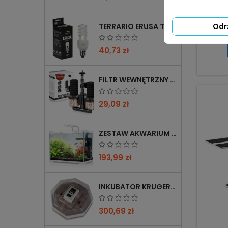
Repti-
— su
TERRARIO ERUSA TROPICAL UVB 5.0 ŻARÓWKA SPIRALNA 13W - IDEALNA DO TROPIKALNYCH TERRARIÓW
Odr
przys
dokr
40,73 zł
stabi
Szer. 1
wymi
FILTR WEWNĘTRZNY GĄBKOWY KRUGER MEIER AEROTWIN BIO S Z BIOFILTRACJĄ
po
wygrz
dokrę
29,09 zł
ZESTAW AKWARIUM KRUGER MEIER SHRIMP!ONE PRO 50 25 L DLA KREWETEK
193,99 zł
INKUBATOR KRUGER MEIER PROLEXOR 60 NA 60 JAJ Z TERMOSTATEM
300,69 zł