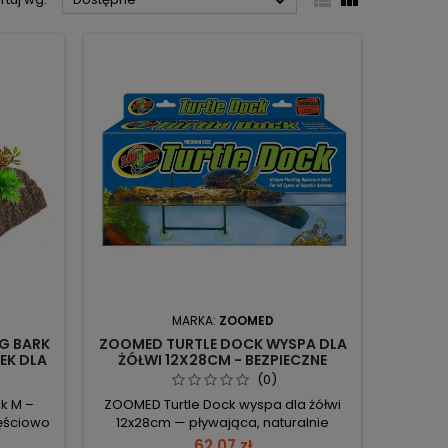



MARKA:
ZOOMED
NG BARK
ZOOMED TURTLE DOCK WYSPA DLA
EK DLA
ŻÓŁWI 12X28CM - BEZPIECZNE
MIEJSCE DO WYGRZEWANIA
(0)
rk M –
ZOOMED Turtle Dock wyspa dla żółwi
zęściowo
12x28cm — pływająca, naturalnie
czynku i
wyglądająca wyspa, bezpieczna i
62,07 zł