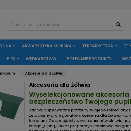
oje listy życzeń
(modalTitle))
twórz listę życzeń
aloguj się
Szuk
Utwórz nową listę
confirmMessage))
sisz być zalogowany by zapisać produkty na swojej liście życzeń.
zwa listy życzeń
WODNA
AKWARYSTYKA MORSKA
TERRARYSTYKA
TE
((cancelText))
Anuluj
((modalDeleteText)
Zaloguj si
PIES
WĘDKARSTWO
POLECANE PRODUKTY
WSZ
Anuluj
Utwórz listę życze
errarium
Akcesoria dla żółwia
Akcesoria dla żółwia
Wyselekcjonowane akcesoria d
bezpieczeństwo Twojego pupi
Zadbaj o specyficzne potrzeby swojego żółwia, aby z
zebraliśmy profesjonalne
akcesoria dla żółwia
, któ
terrarium. Od specjalistycznych basenów ułatwiający
image_0.png), przez preparaty witaminowe dla gadów, 