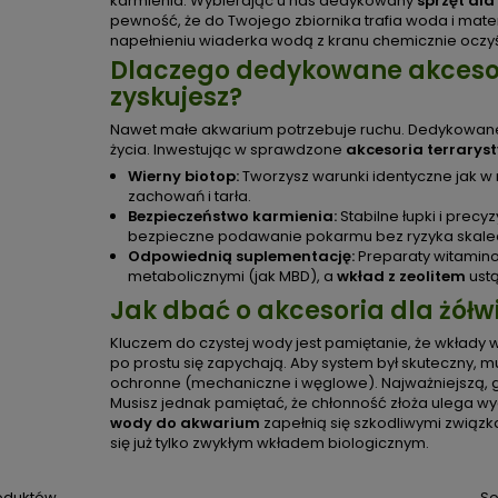
karmienia. Wybierając u nas dedykowany
sprzęt dl
pewność, że do Twojego zbiornika trafia woda i mater
napełnieniu wiaderka wodą z kranu chemicznie oczyśc
Dlaczego dedykowane akcesori
zyskujesz?
Nawet małe akwarium potrzebuje ruchu. Dedykowan
życia. Inwestując w sprawdzone
akcesoria terrarys
Wierny biotop:
Tworzysz warunki identyczne jak w 
zachowań i tarła.
Bezpieczeństwo karmienia:
Stabilne łupki i precy
bezpieczne podawanie pokarmu bez ryzyka skale
Odpowiednią suplementację:
Preparaty witamin
metabolicznymi (jak MBD), a
wkład z zeolitem
ustą
Jak dbać o akcesoria dla żółw
Kluczem do czystej wody jest pamiętanie, że wkłady w
po prostu się zapychają. Aby system był skuteczny, 
ochronne (mechaniczne i węglowe). Najważniejszą, g
Musisz jednak pamiętać, że chłonność złoża ulega w
wody do akwarium
zapełnią się szkodliwymi związk
się już tylko zwykłym wkładem biologicznym.
roduktów.
So