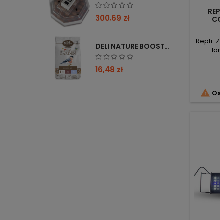
REP
300,69 zł
C
ŚWIET
Repti-Z
DELI NATURE BOOSTER MIX 850G - PRZYCIĄGA PTAKI ZIMĄ, BOGATY W WITAMINY
- l
komp
świ
16,48 zł
mon
(stan

Os
każ
wym
nat
gad
pr