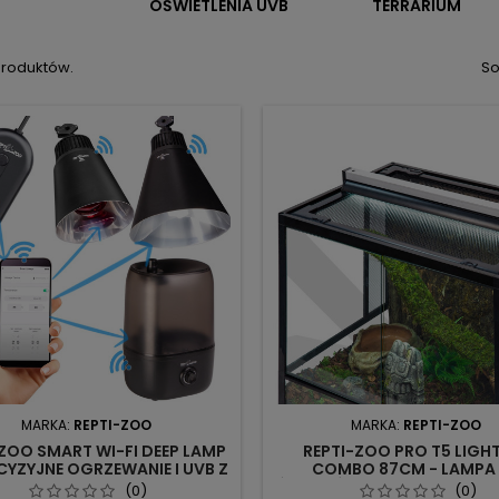
OŚWIETLENIA UVB
TERRARIUM
produktów.
So
MARKA:
REPTI-ZOO
MARKA:
REPTI-ZOO
-ZOO SMART WI-FI DEEP LAMP
REPTI-ZOO PRO T5 LIGH
ECYZYJNE OGRZEWANIE I UVB Z
COMBO 87CM - LAMPA
DALNYM STEROWANIEM
ŚWIETLÓWKI UVB 39W | OP
(0)
(0)