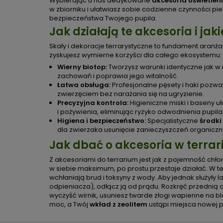
Wybierając u nas dedykowane
akcesoria oświetlen
w zbiorniku i ułatwiasz sobie codzienne czynności pie
bezpieczeństwa Twojego pupila.
Jak działają te akcesoria i jak
Skały i dekoracje terrarystyczne to fundament aranżac
zyskujesz wymierne korzyści dla całego ekosystemu:
Wierny biotop:
Tworzysz warunki identyczne jak w 
zachowań i poprawia jego witalność.
Łatwa obsługa:
Profesjonalne pęsety i haki pozw
zwierzęciem bez narażania się na ugryzienie.
Precyzyjna kontrola:
Higieniczne miski i baseny u
i pożywienia, eliminując ryzyko odwodnienia pupila
Higiena i bezpieczeństwo:
Specjalistyczne
środki
dla zwierzaka usunięcie zanieczyszczeń organiczny
Jak dbać o akcesoria w terra
Z akcesoriami do terrarium jest jak z pojemność chł
w siebie maksimum, po prostu przestaje działać. W terr
wchłaniają brud i toksyny z wody. Aby jednak służyły 
odpieniacza), odłącz ją od prądu. Rozkręć przednią o
wyczyść wirnik, usuniesz twarde złogi wapienne na b
moc, a Twój
wkład z zeolitem
ustąpi miejsca nowej 