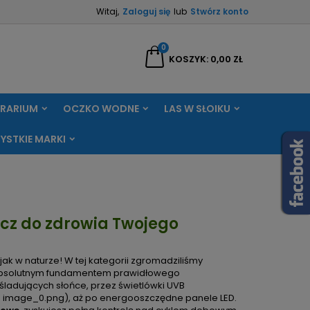
Witaj,
Zaloguj się
lub
Stwórz konto
×
×
×
×
0
aj
KOSZYK
0,00 ZŁ
RRARIUM
OCZKO WODNE
LAS W SŁOIKU
)
ę
YSTKIE MARKI
ń
ucz do zdrowia Twojego
k w naturze! W tej kategorii zgromadziliśmy
t absolutnym fundamentem prawidłowego
śladujących słońce, przez świetlówki UVB
m image_0.png), aż po energooszczędne panele LED.