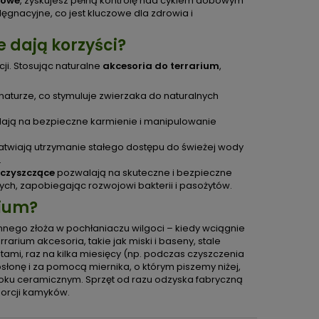
iowe
, zyskujesz pełną kontrolę nad cyklem dobowym
lęgnacyjne, co jest kluczowe dla zdrowia i
ie dają korzyści?
ji. Stosując naturalne
akcesoria do terrarium
,
naturze, co stymuluje zwierzaka do naturalnych
alają na bezpieczne karmienie i manipulowanie
łatwiają utrzymanie stałego dostępu do świeżej wody
.
 czyszczące
pozwalają na skuteczne i bezpieczne
ch, zapobiegając rozwojowi bakterii i pasożytów.
rium?
onnego złoża w pochłaniaczu wilgoci – kiedy wciągnie
arium akcesoria, takie jak miski i baseny, stale
latami, raz na kilka miesięcy (np. podczas czyszczenia
słonę i za pomocą miernika, o którym piszemy niżej,
loku ceramicznym. Sprzęt od razu odzyska fabryczną
porcji kamyków.