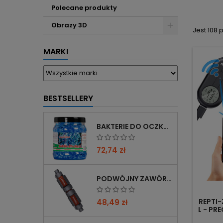
Polecane produkty
Obrazy 3D
Jest 108 
MARKI
BESTSELLERY
BAKTERIE DO OCZKA WODNEGO FEMANGA BUBBLE BIO START 1000 ML
72,74 zł
PODWÓJNY ZAWÓR CHIHIROS DOUBLE TAP 12/16→16/22 Z REDUKCJĄ 12→16 MM
REPTI
48,49 zł
L - PR
Z