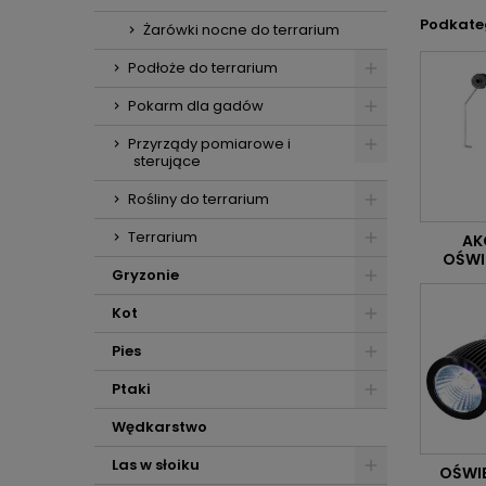
Podkate
Żarówki nocne do terrarium
Podłoże do terrarium
Pokarm dla gadów
Przyrządy pomiarowe i
sterujące
Rośliny do terrarium
Terrarium
AK
OŚWI
Gryzonie
Kot
Pies
Ptaki
Wędkarstwo
Las w słoiku
OŚWIE