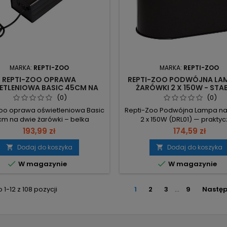
MARKA:
REPTI-ZOO
MARKA:
REPTI-ZOO
REPTI-ZOO OPRAWA
REPTI-ZOO PODWÓJNA LA
ETLENIOWA BASIC 45CM NA
ŻARÓWKI 2 X 150W - STA
 ŻARÓWKI - OPTYMALNE UVB
CIEPŁO DLA TERRARIU
(0)
(0)
DLA GADÓW
oo oprawa oświetleniowa Basic
Repti-Zoo Podwójna Lampa na
m na dwie żarówki – belka
2 x 150W (DRL01) — prakty
uminiowa z odbłyśnikiem i
rozwiązanie do montażu żaró
193,99 zł
174,59 zł
cznymi oprawkami, gotowa do
grzewczych, z możliwością po
 na pokrywie ze stalowej siatki.
na terrarium lub podwiesz
Dodaj do koszyka
Dodaj do koszyka


7, max 30W – montaż świetlówek
Oprawki: 2 x ceramiczne E27, 


W magazynie
W magazynie
towych, żarówek dziennych lub
150W — osobne zasilanie i wł
ych. Aluminium + odbłyśnik –
(łatwe przełączanie noc/dz
czne odprowadzanie ciepła i
Wymiary: 28,5 × 14,5 × 20 cm 
1-12 z 108 pozycji
1
2
3
…
9
Nastę
enie światła/UV, tworzy wyspę
klosz umożliwia ustawie
ciepła....
bezpośrednio na...