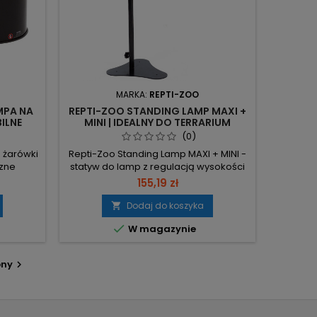
MARKA:
REPTI-ZOO
MPA NA
REPTI-ZOO STANDING LAMP MAXI +
BILNE
MINI | IDEALNY DO TERRARIUM
M
(0)
 żarówki
Repti-Zoo Standing Lamp MAXI + MINI -
czne
statyw do lamp z regulacją wysokości
wek UV i
od 44 do 93 cm. Montaż na ciężkiej
155,19 zł
łożenia
stopie lub zacisku‑imadle; w zestawie
enia.
jedno ramię MINI (LH003). Maks. 93 cm /
Dodaj do koszyka

każda do
min. 44 cm – precyzyjne ustawienie

W magazynie
ącznik
wysokości lampy nad terrarium. Pasuje
ień).
do terrariów 40–60 cm – montaż
— długi
zaciskiem lub na stopie, bez
pny

nie
ograniczeń producenta...