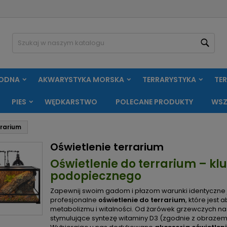
oje listy życzeń
(modalTitle))
twórz listę życzeń
aloguj się
Szuk
Utwórz nową listę
confirmMessage))
sisz być zalogowany by zapisać produkty na swojej liście życzeń.
zwa listy życzeń
WODNA
AKWARYSTYKA MORSKA
TERRARYSTYKA
TE
((cancelText))
Anuluj
((modalDeleteText)
Zaloguj si
PIES
WĘDKARSTWO
POLECANE PRODUKTY
WSZ
Anuluj
Utwórz listę życze
rrarium
Oświetlenie terrarium
Oświetlenie do terrarium – kl
podopiecznego
Zapewnij swoim gadom i płazom warunki identyczne ja
profesjonalne
oświetlenie do terrarium
, które jes
metabolizmu i witalności. Od żarówek grzewczych na
stymulujące syntezę witaminy D3 (zgodnie z obraze