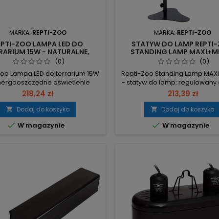
MARKA:
REPTI-ZOO
MARKA:
REPTI-ZOO
EPTI-ZOO LAMPA LED DO
STATYW DO LAMP REPTI
RARIUM 15W - NATURALNE,
STANDING LAMP MAXI+MIN
GOOSZCZĘDNE ŚWIATŁO DLA
REGULOWANY DO TERRA
(0)
(0)
GADÓW
Zoo Lampa LED do terrarium 15W
Repti-Zoo Standing Lamp MAXI 
ergooszczędne oświetlenie
- statyw do lamp: regulowany 
rne na wilgoć z kontrolerem
dwoma ramionami, montaż na
218,24 zł
213,39 zł
ad. 15W — niskie zużycie energii
lub zacisku-imadle. Wysokoś
tałym oświetleniu terrarium. 60
cm – pasuje do terrariów o w
Dodaj do koszyka
Dodaj do koszyka


 6500K + 15 niebieskich 465nm —
40–60 cm. 2 ramiona (dł. 34


W magazynie
W magazynie
zienny/nocny/Full Power; barwy
możliwość zawieszenia dwó
ją fotosyntezie i imitują światło
jednocześnie. Montaż: stop
ca. 395×90×9,5 mm, aluminiowa
zacisk-imadło – szybkie ustaw
dowa odporna na wilgoć...
stopie lub pewne przytwierdzen