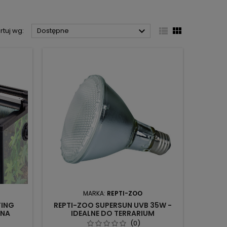



rtuj wg:
Dostępne
MARKA:
REPTI-ZOO
TING
REPTI-ZOO SUPERSUN UVB 35W -
 NA
IDEALNE DO TERRARIUM
TYMALNE
(0)