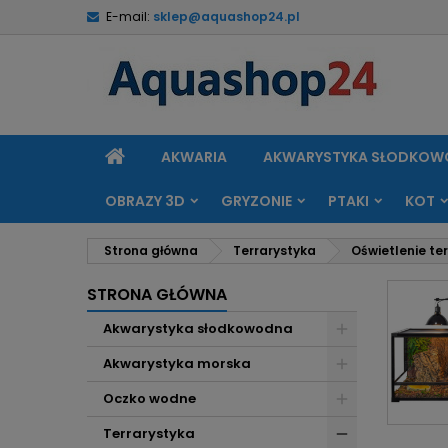
E-mail:
sklep@aquashop24.pl
M
(
U
Z
add_circle_outline
((
Mu
Na
STRONA
AKWARIA
AKWARYSTYKA SŁODKO
GŁÓWNA
OBRAZY 3D
GRYZONIE
PTAKI
KOT
Strona główna
Terrarystyka
Oświetlenie te
STRONA GŁÓWNA
Akwarystyka słodkowodna
Akwarystyka morska
Oczko wodne
Terrarystyka