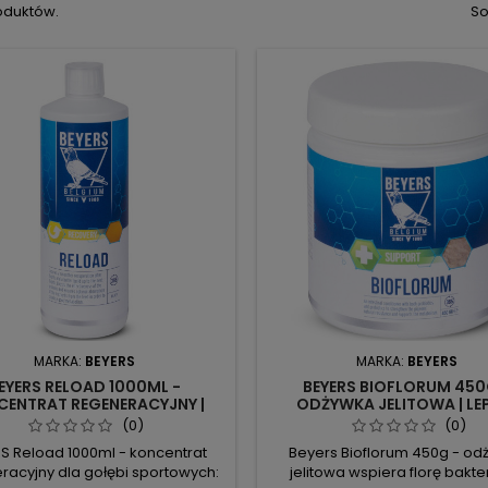
oduktów.
So
MARKA:
BEYERS
MARKA:
BEYERS
EYERS RELOAD 1000ML -
BEYERS BIOFLORUM 450
CENTRAT REGENERACYJNY |
ODŻYWKA JELITOWA | LE
A REGENERACJA PO LOTACH
TRAWIENIE I KONDYCJA G
(0)
(0)
S Reload 1000ml - koncentrat
Beyers Bioflorum 450g - od
racyjny dla gołębi sportowych:
jelitowa wspiera florę bakte