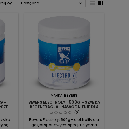



rtuj wg:
Dostępne
MARKA:
BEYERS
G -
BEYERS ELECTROLYT 500G - SZYBKA
PSZE
REGENERACJA I NAWODNIENIE DLA
OŁĘBI
GOŁĘBI SPORTOWYCH
(0)
żywka
Beyers Electrolyt 500g - elektrolity dla
ryjną,
gołębi sportowych: specjalistyczna