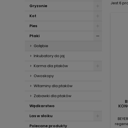
Jest 6 pr
Gryzonie
Kot
Pies
Ptaki
Gołębie
Inkubatory do jaj
Karma dla ptaków
Owoskopy
Witaminy dla ptaków
Zabawki dla ptaków
B
KON
Wędkarstwo
SZYBK
Las w słoiku
BEYER
regene
Polecane produkty