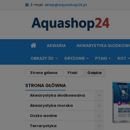
E-mail:
sklep@aquashop24.pl
M
(
U
Z
add_circle_outline
((
Mu
Na
STRONA
AKWARIA
AKWARYSTYKA SŁODKO
GŁÓWNA
OBRAZY 3D
GRYZONIE
PTAKI
KOT
Strona główna
Ptaki
Gołębie
STRONA GŁÓWNA
Akwarystyka słodkowodna
Akwarystyka morska
Oczko wodne
Terrarystyka