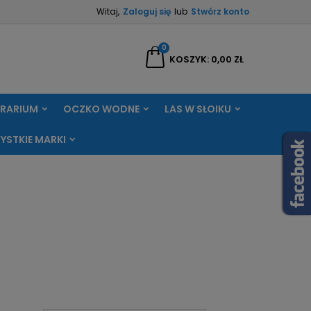
Witaj,
Zaloguj się
lub
Stwórz konto
×
×
×
×
0
aj
KOSZYK
0,00 ZŁ
RRARIUM
OCZKO WODNE
LAS W SŁOIKU
)
ę
YSTKIE MARKI
ń