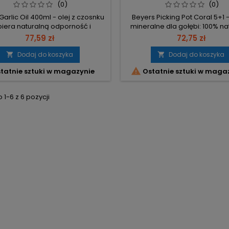
ODPORNOŚCI GOŁĘBI
WZMACNIA PIÓRA I KOND
(0)
(0)
Garlic Oil 400ml - olej z czosnku
Beyers Picking Pot Coral 5+1 -
iera naturalną odporność i
mineralne dla gołębi: 100% na
zanie krwi u gołębi. Pojemność
mieszanka muszli, czerwo
77,59 zł
72,75 zł
 – koncentrat do dodawania do
kamienia, gritu i alg koral
Dawkowanie 10 ml na 1 kg karmy
wspierająca trawienie i kon
Dodaj do koszyka
Dodaj do koszyka


cyzyjne przygotowanie porcji.
Stosować bez ograniczeń — 

tatnie sztuki w magazynie
Ostatnie sztuki w maga
anie 1–2 razy w tygodniu – cały
stały dostęp przez cały rok.
 sezonie najlepiej na początku
wapnia – wzmacnia układ ko
dnia. Czysty olej czosnkowy –
prawidłową produkcję skorupe
1-6 z 6 pozycji
spomaga metabolizm,...
alg – wspiera prawidłową 
tarczycy i...