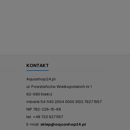
KONTAKT
Aquashop24.pl
ul. Powstańców Wielkopolskich nr 1
62-090 Kiekrz
mbank 54 1140 2004 0000 3102 7927 1557
NIP 782-226-15-69
tel. +48 723 927 557
E-mail:
sklep@aquashop24.pl