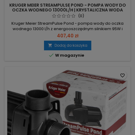
KRUGER MEIER STREAMPULSE POND - POMPA WODY DO
OCZKA WODNEGO 13000L/H | KRYSTALICZNA WODA
(0)
Kruger Meier StreamPulse Pond - pompa wody do oczka
wodnego 13000 l/h z energooszczędnym silnikiem 95W i
maks. wznoszeniem 6.5m. 13000 l/h – szybka cyrkulacja dla
407,40 zł
klarownej i napowietrzonej wody. 95W – niskie zużycie
energii przy dużej wydajności. 6.5m wysokości tłoczenia –
Dodaj do koszyka

nadaje się do wodospadów i fontann. Ceramiczna oś,

W magazynie
zabezpieczenie przed pracą na...
favorite_border