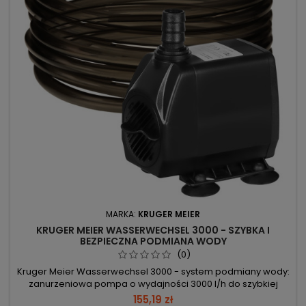
MARKA:
KRUGER MEIER
KRUGER MEIER WASSERWECHSEL 3000 - SZYBKA I
BEZPIECZNA PODMIANA WODY
(0)
Kruger Meier Wasserwechsel 3000 - system podmiany wody:
zanurzeniowa pompa o wydajności 3000 l/h do szybkiej
wymiany wody w akwariach słodkowodnych i morskich. 3000
155,19 zł