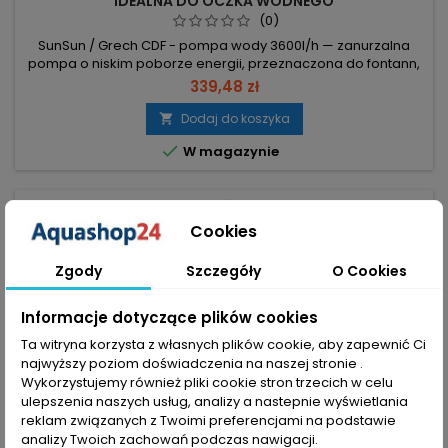
IDEALNA DO OCZKA WODNEGO
(0)
SunSun / Grech CDF - pompa wody 3600l/h — zanurzalna
pompa o niskim poborze energii, przeznaczona do fontann,
filtrów i kaskad. Wydajność 3600 l/h – szybka cyrkulacja i
339,48 zł
stabilny przepływ. Moc 20W – bardzo niskie zużycie energii.
Podnoszenie 280 cm – obsługa strumieni i kaskad do 2,8 m.
Dodaj do koszyka

Praca zanurzona lub poza wodą (wymaga grawitacyjnego

W magazynie
dopływu), kosz...
favorite_border
Cookies
Zgody
Szczegóły
O Cookies
Informacje dotyczące plików cookies
Ta witryna korzysta z własnych plików cookie, aby zapewnić Ci
najwyższy poziom doświadczenia na naszej stronie .
Wykorzystujemy również pliki cookie stron trzecich w celu
ulepszenia naszych usług, analizy a nastepnie wyświetlania
reklam związanych z Twoimi preferencjami na podstawie
analizy Twoich zachowań podczas nawigacji.