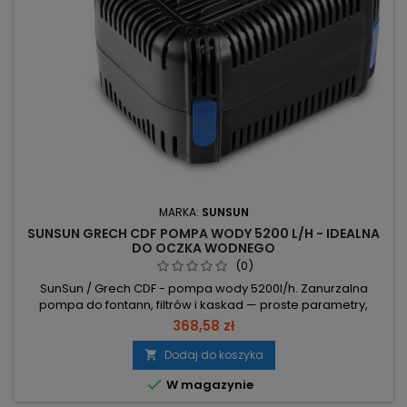
MARKA:
SUNSUN
SUNSUN GRECH CDF POMPA WODY 5200 L/H - IDEALNA
DO OCZKA WODNEGO
(0)
SunSun / Grech CDF - pompa wody 5200l/h. Zanurzalna
pompa do fontann, filtrów i kaskad — proste parametry,
szybkie decyzje. Wydajność 5200 l/h – szybki obieg i
368,58 zł
efektywne napowietrzanie/filtracja. Moc 40 W – niskie
zużycie energii przy dużej wydajności. Podnoszenie 280 cm –
Dodaj do koszyka

sprawna praca przy wysokich słupach wody. Króćce

W magazynie
20/25/32/40 mm i przegub kulowy –...