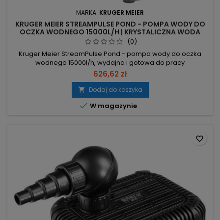
MARKA:
KRUGER MEIER
KRUGER MEIER STREAMPULSE POND - POMPA WODY DO
OCZKA WODNEGO 15000L/H | KRYSTALICZNA WODA
(0)
Kruger Meier StreamPulse Pond - pompa wody do oczka
wodnego 15000l/h, wydajna i gotowa do pracy
zanurzeniowej. Wydajność 15000 l/h – szybkie krążenie wody
626,62 zł
i lepsza filtracja. Moc 125 W – niskie zużycie energii przy dużej
wydajności. Wznoszenie 7 m – obsługa fontann i
Dodaj do koszyka

wodospadów. Ceramiczna oś, zabezpieczenie przed pracą

W magazynie
na sucho i kosz filtrujący; kabel...
favorite_border