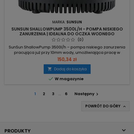
MARKA:
SUNSUN
SUNSUN SHALLOWPUMP 3500L/H - POMPA NISKIEGO
ZANURZENIA | IDEALNA DO OCZKA WODNEGO
(0)
SunSun ShallowPump 3500l/h – pompa niskiego zanurzenia
pracująca już przy 10mm wody, umożliwiająca pracę w
częściowym zanurzeniu. Wydajność 3500 l/h – szybkie
150,34 zł
przepompowanie dużych ilości wody. Słup tłoczenia 330 cm
– możliwość podnoszenia wody na dużą wysokość. Moc
Dodaj do koszyka

80W, zasilanie 230V, kabel 150 cm – energooszczędna i

W magazynie
gotowa do montażu. Praca ciągła...
1
2
3
…
6
Następny

POWRÓT DO GÓRY


PRODUKTY