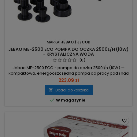
MARKA:
JEBAO / JECOD
JEBAO ME-2500 ECO POMPA DO OCZKA 2500L/H (10W)
- KRYSTALICZNA WODA
(0)
Jebao ME-2500 ECO - pompa do oczka 2500l/h (10W) —
kompaktowa, energooszczędna pompa do pracy pod i nad
wodą z zabezpieczeniem przed przegrzaniem. Wydajność
223,09 zł
2500 l/h – szybki obieg wody dla klarownego oczka. Moc 10W
– niskie zużycie energii, niższe koszty eksploatacji. System
Dodaj do koszyka

antyprzegrzaniowy i podwójna obudowa – ochrona wirnika

W magazynie
przy pracy na sucho i...
favorite_border