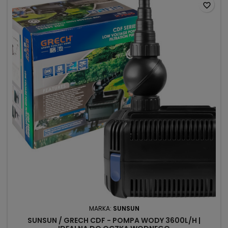
favorite_border
MARKA:
SUNSUN
SUNSUN / GRECH CDF - POMPA WODY 3600L/H |