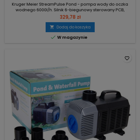
Kruger Meier StreamPulse Pond - pompa wody do oczka
wodnego 6000l/h. Silnik 6-biegunowy sterowany PCB,
zasilacz i przewód 10 m. Wydajność 6000 l/h – obsługa
329,78 zł
oczek, stawów i fontann. Pobór mocy 55W – niskie zużycie
energii. Wznoszenie 5 m – zasilanie wodospadów i fontann.
Dodaj do koszyka

Ceramiczna oś wirnika, filtr kosz i zabezpieczenia przed

W magazynie
pracą na sucho – trwałość i...
favorite_border