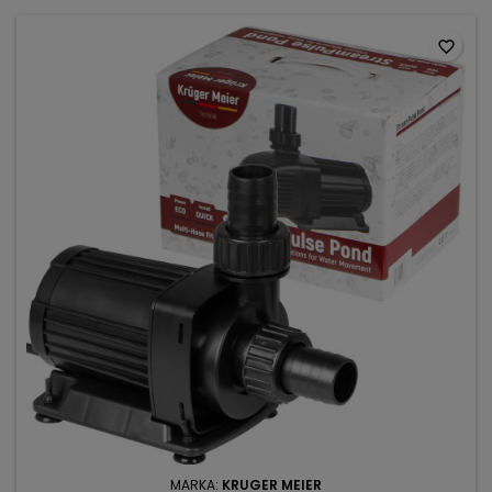
favorite_border
MARKA:
KRUGER MEIER