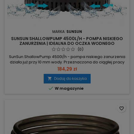
MARKA:
SUNSUN
SUNSUN SHALLOWPUMP 4500L/H - POMPA NISKIEGO
ZANURZENIA | IDEALNA DO OCZKA WODNEGO
(0)
SunSun ShallowPump 4500l/h - pompa niskiego zanurzenia
działa już przy 10 mm wody. Przeznaczona do ciągłej pracy
24/7, kabel zasilający 150 cm. 10 mm minimalnego poziomu –
184,29 zł
praca w bardzo płytkiej wodzie. 4500 l/h wydajności –
szybka cyrkulacja i efektywne odprowadzanie wody. 380 cm
Dodaj do koszyka

słup podnoszenia – tłoczenie na dużą wysokość. 130 W

W magazynie
poboru; w...
favorite_border