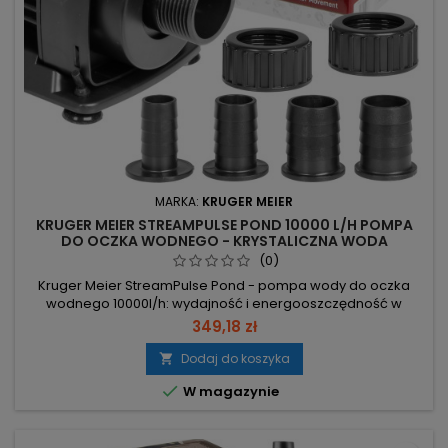
MARKA:
KRUGER MEIER
KRUGER MEIER STREAMPULSE POND 10000 L/H POMPA
DO OCZKA WODNEGO - KRYSTALICZNA WODA
(0)
Kruger Meier StreamPulse Pond - pompa wody do oczka
wodnego 10000l/h: wydajność i energooszczędność w
zanurzeniowej konstrukcji. Wydajność 10000 l/h – skuteczna
349,18 zł
cyrkulacja wody w oczkach, stawach i fontannach. Moc 85 W
(silnik 6-biegunowy, sterowany PCB) – niskie zużycie energii
Dodaj do koszyka

przy stabilnej pracy. Wznoszenie 6 m + ceramiczna oś

W magazynie
wirnika – zasilanie...