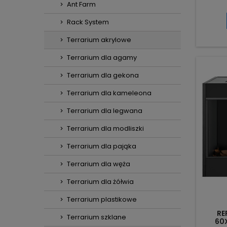
l
Ant Farm
wilgo
Dostarc
Rack System
intuic
cm – o
Terrarium akrylowe
żółwi
Mat
Terrarium dla agamy
odpor
Terrarium dla gekona
Terrarium dla kameleona
Terrarium dla legwana
Terrarium dla modliszki
Terrarium dla pająka
Terrarium dla węża
Terrarium dla żółwia
Terrarium plastikowe
RE
Terrarium szklane
60