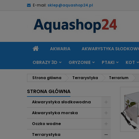
E-mail:
sklep@aquashop24.pl
M
(
U
Z
add_circle_outline
((
Mu
Na
STRONA
AKWARIA
AKWARYSTYKA SŁODKO
GŁÓWNA
OBRAZY 3D
GRYZONIE
PTAKI
KOT
Strona główna
Terrarystyka
Terrarium
STRONA GŁÓWNA
Akwarystyka słodkowodna
Akwarystyka morska
Oczko wodne
Terrarystyka