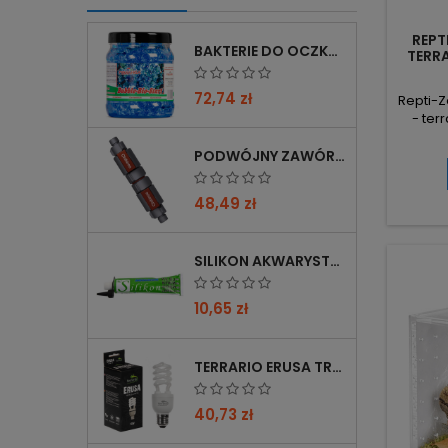
REPT
BAKTERIE DO OCZKA WODNEGO FEMANGA BUBBLE BIO START 1000 ML
TERR
CZYSZ
72,74 zł
Repti-Z
- ter
przez
wysuwa
PODWÓJNY ZAWÓR CHIHIROS DOUBLE TAP 12/16→16/22 Z REDUKCJĄ 12→16 MM
p
bezkręg
48,49 zł
prz
obserw
20
SILIKON AKWARYSTYCZNY 60 ML CZARNY
chrz
10,65 zł
TERRARIO ERUSA TROPICAL UVB 5.0 ŻARÓWKA SPIRALNA 13W - IDEALNA DO TROPIKALNYCH TERRARIÓW
40,73 zł