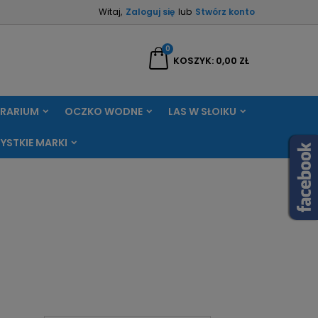
Witaj,
Zaloguj się
lub
Stwórz konto
×
×
×
×
0
aj
KOSZYK
0,00 ZŁ
RRARIUM
OCZKO WODNE
LAS W SŁOIKU
)
ę
YSTKIE MARKI
ń