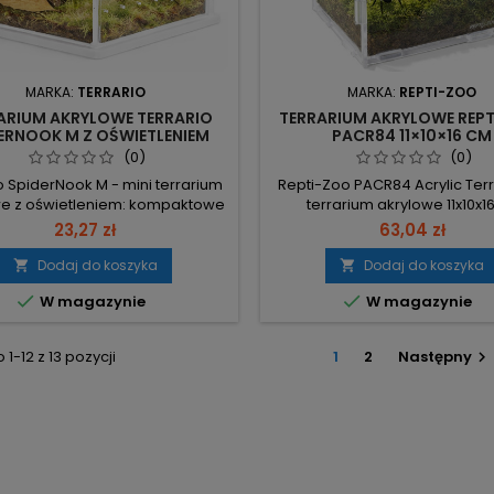
MARKA:
TERRARIO
MARKA:
REPTI-ZOO
ARIUM AKRYLOWE TERRARIO
TERRARIUM AKRYLOWE REP
ERNOOK M Z OŚWIETLENIEM
PACR84 11×10×16 CM
(0)
(0)
o SpiderNook M - mini terrarium
Repti-Zoo PACR84 Acrylic Ter
we z oświetleniem: kompaktowe
terrarium akrylowe 11x10x
rium do obserwacji pająków i
zapewnia bardzo przezroczyst
23,27 zł
63,04 zł
ch owadów. Wymiary 65×65×63
i wygodny dostęp do wnętrza. 
 bardzo mały rozmiar, łatwe
115×100×165 mm – kompakt
Dodaj do koszyka
Dodaj do koszyka


awienie na biurku lub półce.
idealne na biurko, półkę lub


W magazynie
W magazynie
owana menzurka – wygodne
hodowlany. Bardzo przezroczys
e bez dodatkowych akcesoriów.
– niemal brak efektu szyby,
a LED (bateria w zestawie) –
widoczność aranżacji i mies
1-12 z 13 pozycji
1
2
Następny

nia kolory światła, umożliwia
Przednie drzwiczki z zamknięc
nocne...