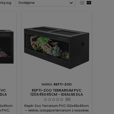



rtuj wg:
Dostępne
MARKA:
REPTI-ZOO
PVC
REPTI-ZOO TERRARIUM PVC
 DLA
120X45X45CM - IDEALNE DLA
E W
GADÓW, ŁATWE W CZYSZCZENIU
(0)
45x45cm
Repti-Zoo Terrarium PVC 120x45x45cm
i PVC,
— lekkie, izolujące terrarium z wysokiej