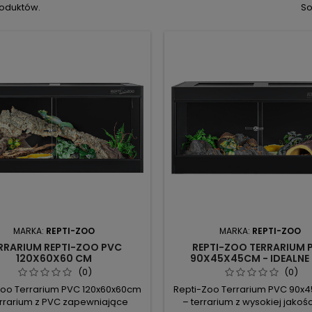
roduktów.
So
MARKA:
REPTI-ZOO
MARKA:
REPTI-ZOO
RRARIUM REPTI-ZOO PVC
REPTI-ZOO TERRARIUM 
120X60X60 CM
90X45X45CM - IDEALNE
GADÓW, LEKKIE I ŁATW
(0)
(0)
CZYSZCZENIU
Zoo Terrarium PVC 120x60x60cm
Repti-Zoo Terrarium PVC 90x
rrarium z PVC zapewniające
– terrarium z wysokiej jakośc