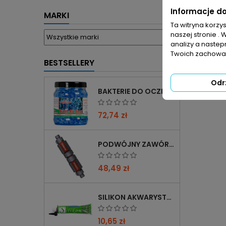
Informacje d
MARKI
Ta witryna korzy
naszej stronie . 
analizy a nastep
Twoich zachowań
BESTSELLERY
Odr
BAKTERIE DO OCZKA WODNEGO FEMANGA BUBBLE BIO START 1000 ML
72,74 zł
PODWÓJNY ZAWÓR CHIHIROS DOUBLE TAP 12/16→16/22 Z REDUKCJĄ 12→16 MM
48,49 zł
SILIKON AKWARYSTYCZNY 60 ML CZARNY
10,65 zł