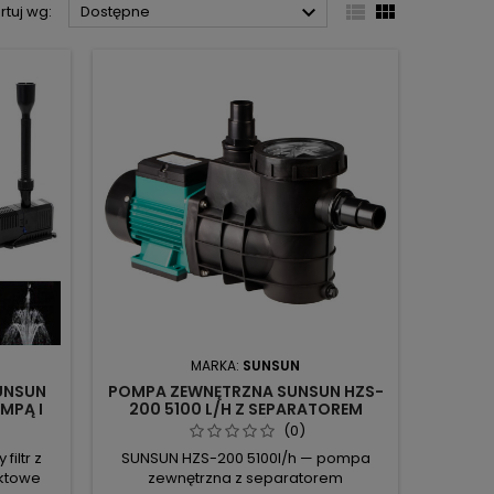



rtuj wg:
Dostępne
MARKA:
SUNSUN
UNSUN
POMPA ZEWNĘTRZNA SUNSUN HZS-
MPĄ I
200 5100 L/H Z SEPARATOREM
ZANIECZYSZCZEŃ DO OCZKA
(0)
WODNEGO
iltr z
SUNSUN HZS-200 5100l/h — pompa
ktowe
zewnętrzna z separatorem