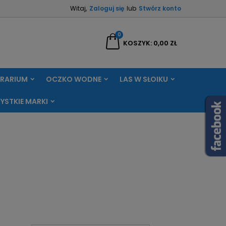
Witaj,
Zaloguj się
lub
Stwórz konto
×
×
×
×
0
aj
KOSZYK
0,00 ZŁ
RRARIUM
OCZKO WODNE
LAS W SŁOIKU
)
ę
YSTKIE MARKI
ń