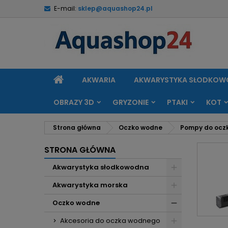
E-mail:
sklep@aquashop24.pl
M
(
U
Z
add_circle_outline
((
Mu
Na
STRONA
AKWARIA
AKWARYSTYKA SŁODKO
GŁÓWNA
OBRAZY 3D
GRYZONIE
PTAKI
KOT
Strona główna
Oczko wodne
Pompy do ocz
STRONA GŁÓWNA
Akwarystyka słodkowodna
Akwarystyka morska
Oczko wodne
Akcesoria do oczka wodnego