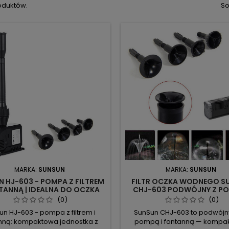
oduktów.
So
MARKA:
SUNSUN
MARKA:
SUNSUN
 HJ-603 - POMPA Z FILTREM
FILTR OCZKA WODNEGO S
NTANNĄ | IDEALNA DO OCZKA
CHJ-603 PODWÓJNY Z PO
WODNEGO
FONTANNĄ
(0)
(0)
un HJ-603 - pompa z filtrem i
SunSun CHJ-603 to podwójny f
nną: kompaktowa jednostka z
pompą i fontanną — kompa