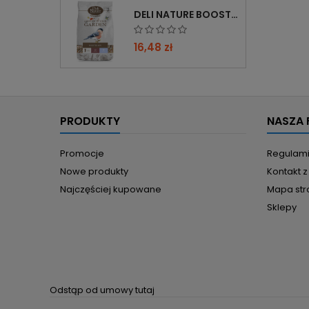
DELI NATURE BOOSTER MIX 850G - PRZYCIĄGA PTAKI ZIMĄ, BOGATY W WITAMINY
16,48 zł
PRODUKTY
NASZA 
Promocje
Regulam
Nowe produkty
Kontakt 
Najczęściej kupowane
Mapa str
Sklepy
Odstąp od umowy tutaj