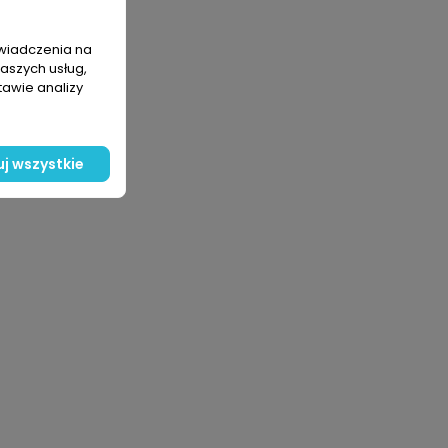
świadczenia na
naszych usług,
tawie analizy
j wszystkie