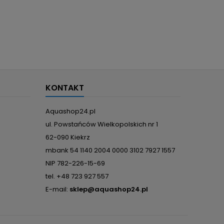
KONTAKT
Aquashop24.pl
ul. Powstańców Wielkopolskich nr 1
62-090 Kiekrz
mbank 54 1140 2004 0000 3102 7927 1557
NIP 782-226-15-69
tel. +48 723 927 557
E-mail:
sklep@aquashop24.pl