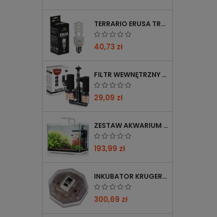
TERRARIO ERUSA TROPICAL UVB 5.0 ŻARÓWKA SPIRALNA 13W - IDEALNA DO TROPIKALNYCH TERRARIÓW
40,73 zł
FILTR WEWNĘTRZNY GĄBKOWY KRUGER MEIER AEROTWIN BIO S Z BIOFILTRACJĄ
29,09 zł
ZESTAW AKWARIUM KRUGER MEIER SHRIMP!ONE PRO 50 25 L DLA KREWETEK
193,99 zł
INKUBATOR KRUGER MEIER PROLEXOR 60 NA 60 JAJ Z TERMOSTATEM
300,69 zł