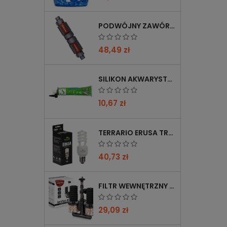
PODWÓJNY ZAWÓR CHIHIROS DOUBLE TAP 12/16→16/22 Z REDUKCJĄ 12→16 MM
48,49 zł
SILIKON AKWARYSTYCZNY 60 ML CZARNY
10,67 zł
TERRARIO ERUSA TROPICAL UVB 5.0 ŻARÓWKA SPIRALNA 13W - IDEALNA DO TROPIKALNYCH TERRARIÓW
40,73 zł
FILTR WEWNĘTRZNY GĄBKOWY KRUGER MEIER AEROTWIN BIO S Z BIOFILTRACJĄ
29,09 zł