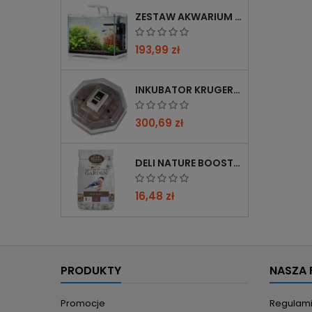
ZESTAW AKWARIUM KRUGER MEIER SHRIMP!ONE PRO 50 25 L DLA KREWETEK
193,99 zł
INKUBATOR KRUGER MEIER PROLEXOR 60 NA 60 JAJ Z TERMOSTATEM
300,69 zł
DELI NATURE BOOSTER MIX 850G - PRZYCIĄGA PTAKI ZIMĄ, BOGATY W WITAMINY
16,48 zł
PRODUKTY
NASZA 
Promocje
Regulam