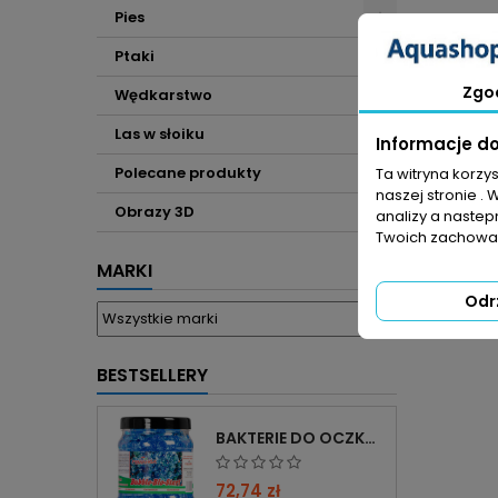
Pies
Ptaki
Zgo
Wędkarstwo
Las w słoiku
Informacje d
Polecane produkty
Ta witryna korzy
naszej stronie . 
Obrazy 3D
analizy a nastep
Twoich zachowań
MARKI
Odr
BESTSELLERY
BAKTERIE DO OCZKA WODNEGO FEMANGA BUBBLE BIO START 1000 ML
72,74 zł