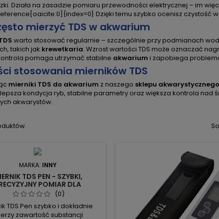
zki. Działa na zasadzie pomiaru przewodności elektrycznej – im więc
eference[oaicite:0]{index=0} Dzięki temu szybko ocenisz czystość wod
zęsto mierzyć TDS w akwarium
 TDS
warto stosować regularnie – szczególnie przy podmianach wod
ch, takich jak
krewetkaria
. Wzrost wartości TDS może oznaczać nag
kontrola pomaga utrzymać stabilne
akwarium
i zapobiega problem
ści stosowania mierników TDS
jąc
mierniki TDS do akwarium
z naszego
sklepu akwarystyczneg
 lepsza kondycja ryb, stabilne parametry oraz większa kontrola nad
ych akwarystów.
oduktów.
So
MARKA:
INNY
IERNIK TDS PEN - SZYBKI,
RECYZYJNY POMIAR DLA
WARIUM I ODWRÓCONEJ
(0)
OSMOZY
ik TDS Pen szybko i dokładnie
erzy zawartość substancji