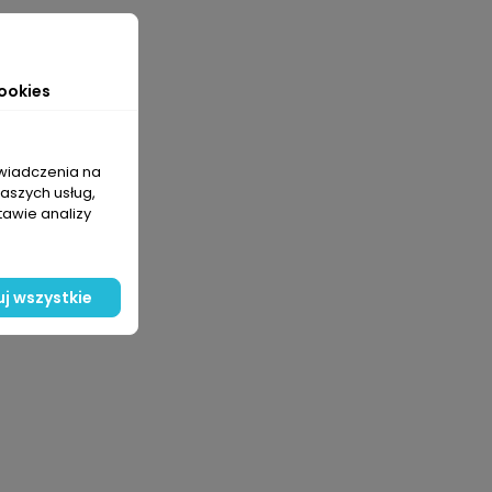
ookies
świadczenia na
naszych usług,
tawie analizy
j wszystkie