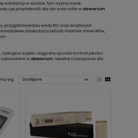
ej substancji w wodzie, tym wyższy wynik.
y i jej przydatność dla ryb oraz roślin w
akwarium
.
y, przygotowywaniu wody RO oraz wrażliwych
romadzenie zanieczyszczeń lub nadmiar minerałów,
om.
o
, zyskujesz szybki i wygodny sposób kontroli jakości
 środowiskiem w
akwarium
. Idealne rozwiązanie dla



rtuj wg:
Dostępne