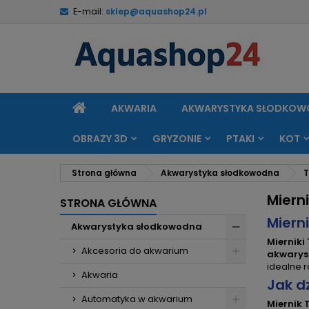
E-mail:
sklep@aquashop24.pl
M
(
U
Z
add_circle_outline
((
Mu
Na
STRONA
AKWARIA
AKWARYSTYKA SŁODKO
GŁÓWNA
OBRAZY 3D
GRYZONIE
PTAKI
KOT
Strona główna
Akwarystyka słodkowodna
T
Miern
STRONA GŁÓWNA
Miern
Akwarystyka słodkowodna
Mierniki
Akcesoria do akwarium
akwarys
idealne 
Akwaria
Jak dz
Automatyka w akwarium
Miernik