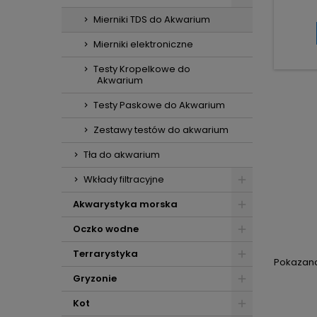
ro
Mierniki TDS do Akwarium
ko
tempera
Mierniki elektroniczne
Zakr
Testy Kropelkowe do
zaniec
Akwarium
ppm, 
po
Testy Paskowe do Akwarium
tem
Zestawy testów do akwarium
Tła do akwarium
Wkłady filtracyjne
Akwarystyka morska
Oczko wodne
Terrarystyka
Pokazano 
Gryzonie
Kot