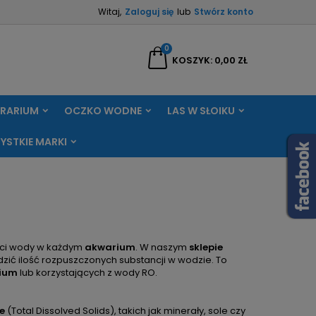
Witaj,
Zaloguj się
lub
Stwórz konto
×
×
×
×
0
aj
KOSZYK
0,00 ZŁ
RRARIUM
OCZKO WODNE
LAS W SŁOIKU
)
ę
YSTKIE MARKI
ń
ości wody w każdym
akwarium
. W naszym
sklepie
dzić ilość rozpuszczonych substancji w wodzie. To
rium
lub korzystających z wody RO.
e
(Total Dissolved Solids), takich jak minerały, sole czy