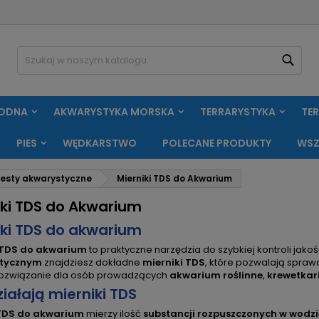
oje listy życzeń
(modalTitle))
twórz listę życzeń
aloguj się
Szuk
Utwórz nową listę
confirmMessage))
sisz być zalogowany by zapisać produkty na swojej liście życzeń.
zwa listy życzeń
WODNA
AKWARYSTYKA MORSKA
TERRARYSTYKA
TE
((cancelText))
Anuluj
((modalDeleteText)
Zaloguj si
PIES
WĘDKARSTWO
POLECANE PRODUKTY
WSZ
Anuluj
Utwórz listę życze
esty akwarystyczne
Mierniki TDS do Akwarium
iki TDS do Akwarium
iki TDS do akwarium
 TDS do akwarium
to praktyczne narzędzia do szybkiej kontroli jak
tycznym
znajdziesz dokładne
mierniki TDS
, które pozwalają spraw
rozwiązanie dla osób prowadzących
akwarium roślinne
,
krewetka
iałają mierniki TDS
 TDS do akwarium
mierzy ilość
substancji rozpuszczonych w wodzi