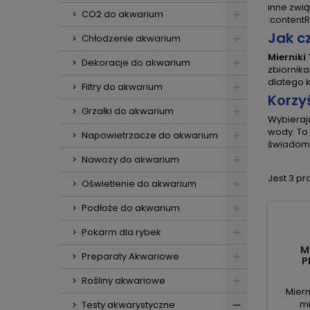
inne zwią
CO2 do akwarium
:contentR
Jak c
Chłodzenie akwarium
Mierniki
Dekoracje do akwarium
zbiornika
dlatego 
Filtry do akwarium
Korzy
Grzałki do akwarium
Wybiera
wody. To
Napowietrzacze do akwarium
świadom
Nawozy do akwarium
Jest 3 pr
Oświetlenie do akwarium
Podłoże do akwarium
Pokarm dla rybek
M
Preparaty Akwariowe
P
AK
Rośliny akwariowe
Miern
mi
Testy akwarystyczne