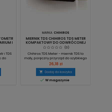
MARKA:
CHIHIROS
KTOMETR
MIERNIK TDS CHIHIROS TDS METER
ARIUM I
KOMPAKTOWY DO ODWRÓCONEJ
OSMOZY I AKWARIUM
(0)
SŁODKOWODNEGO
tr i TDS
Chihiros TDS Meter - miernik TDS to
k do
mały, poręczny przyrząd do szybkiego
ślenia
pomiaru zanieczyszczeń wody.
26,18 zł
zczonych
Wyposażony w czujnik temperatury.
blokady
Pomiar TDS – szybka ocena zawartości
Dodaj do koszyka

0 ppm,
rozpuszczonych substancji, umożliwia

W magazynie
zyjne
kontrolę czystości wody. Mały i
akres EC
poręczny – łatwy do przenoszenia i
 us/cm –
przechowywania. Czujnik temperatury
 wody.
– jednoczesny odczyt temperatury
wody dla...