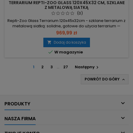
TERRARIUM REPTI-ZOO GLASS 120X45X32 CM, SZKLANE
Z METALOWĄ SIATKĄ
(0)
Repti-Zoo Glass Terrarium 120x45x32cm - szklane terrarium z
metalową siatką: solidne, gotowe do użycia terrarium —
proste składanie i bezpieczny transport kurierski. 120×45×32
969,99 zł
cm — optymalna przestrzeń; maks. zalanie 6 cm —
możliwość utrzymania wilgotnego środowiska bez
Dodaj do koszyka

przecieków. Duże przednie drzwi i stalowa pokrywa z

W magazynie
zamkami — szybki dostęp i...
1
2
3
…
27
Następny

POWRÓT DO GÓRY


PRODUKTY

NASZA FIRMA