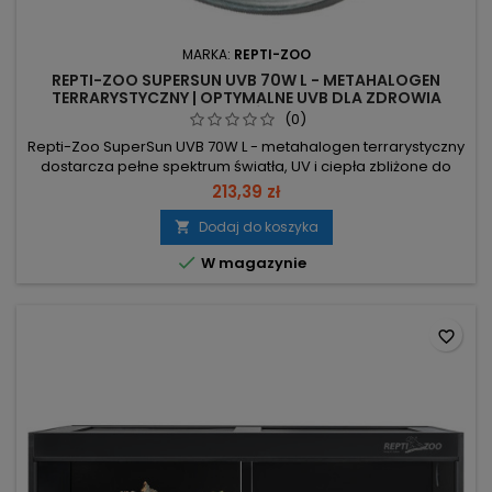
MARKA:
REPTI-ZOO
REPTI-ZOO SUPERSUN UVB 70W L - METAHALOGEN
TERRARYSTYCZNY | OPTYMALNE UVB DLA ZDROWIA
GADÓW
(0)
Repti-Zoo SuperSun UVB 70W L - metahalogen terrarystyczny
dostarcza pełne spektrum światła, UV i ciepła zbliżone do
słonecznego, zastępując oddzielne źródła grzewcze i UVB.
213,39 zł
70W – jedna lampa zastępuje żarówkę grzewczą i UVB,
zapewniając jednocześnie światło i ciepło. Gwint E27 –
Dodaj do koszyka

montaż w standardowych oprawach; wymaga zastosowania

W magazynie
odpowiedniego...
favorite_border