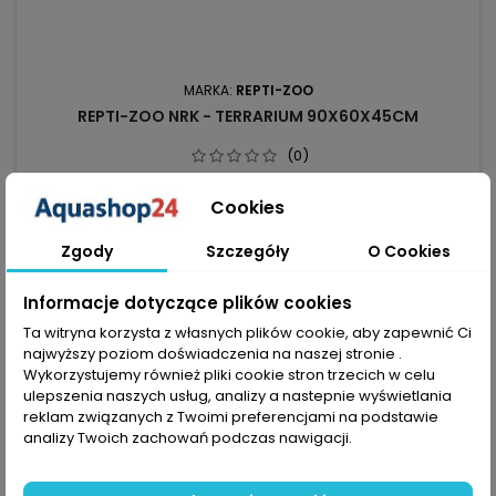
MARKA:
REPTI-ZOO
REPTI-ZOO NRK - TERRARIUM 90X60X45CM
(0)
Terrarium Repti-Zoo to nowoczesny wybieg dla gadów,
płazów i ssaków, który wyróżnia się nie tylko swoim unikalnym
Cookies
designem, ale także sposobem budowy poszczególnych
969,99 zł
elementów. Terrarium jest łatwe w montażu, funkcjonalne i
Zgody
Szczegóły
O Cookies
bezpieczne. Posiada listwę wentylacyjną, wodoodporną
Dodaj do koszyka

podstawę i wiele innych udogodnień.

Ostatnie sztuki w magazynie
Informacje dotyczące plików cookies
Ta witryna korzysta z własnych plików cookie, aby zapewnić Ci
najwyższy poziom doświadczenia na naszej stronie .
Wykorzystujemy również pliki cookie stron trzecich w celu
favorite_border
ulepszenia naszych usług, analizy a nastepnie wyświetlania
reklam związanych z Twoimi preferencjami na podstawie
analizy Twoich zachowań podczas nawigacji.