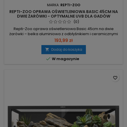
MARKA:
REPTI-ZOO
REPTI-ZOO OPRAWA OŚWIETLENIOWA BASIC 45CM NA
DWIE ŻARÓWKI - OPTYMALNE UVB DLA GADÓW
(0)
Repti-Zoo oprawa oświetleniowa Basic 45cm na dwie
żarówki – belka aluminiowa z odbłyśnikiem i ceramicznymi
oprawkami, gotowa do montażu na pokrywie ze stalowej
193,99 zł
siatki. 2 x E27, max 30W – montaż świetlówek kompaktowych,
żarówek dziennych lub nocnych. Aluminium + odbłyśnik –
Dodaj do koszyka

skuteczne odprowadzanie ciepła i skupienie światła/UV,

W magazynie
tworzy wyspę ciepła....
favorite_border