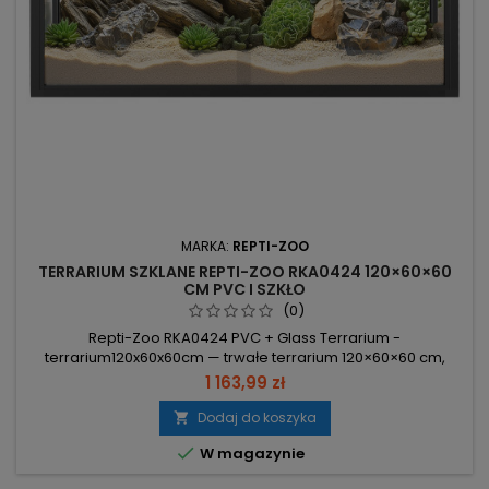
MARKA:
REPTI-ZOO
TERRARIUM SZKLANE REPTI-ZOO RKA0424 120×60×60
CM PVC I SZKŁO
(0)
Repti-Zoo RKA0424 PVC + Glass Terrarium -
terrarium120x60x60cm — trwałe terrarium 120×60×60 cm,
zaprojektowane dla agam, węży i gekonów; przemyślana
1 163,99 zł
konstrukcja ułatwia karmienie i sprzątanie. Materiały: PC, PVC,
szkło hartowane — odporność na wilgoć, korozję i
Dodaj do koszyka

uszkodzenia. Wymiary: 120×60×60 cm / ≈430 l — przestronne

W magazynie
wnętrze. Przesuwne drzwi z zamkiem i...