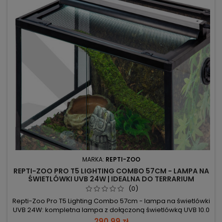
MARKA:
REPTI-ZOO
REPTI-ZOO PRO T5 LIGHTING COMBO 57CM - LAMPA NA
ŚWIETLÓWKI UVB 24W | IDEALNA DO TERRARIUM
(0)
Repti-Zoo Pro T5 Lighting Combo 57cm - lampa na świetlówki
UVB 24W: kompletna lampa z dołączoną świetlówką UVB 10.0
i zestawem montażowym. Aluminiowy korpus z elektroniką
290,99 zł