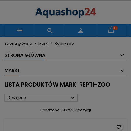
×
×
×
×
Moje listy życzeń
((modalTitle))
Utwórz listę życzeń
Zaloguj się
Utwórz nową listę
add_circle_outline
((confirmMessage))
Musisz być zalogowany by zapisać produkty na
0
Nazwa listy życzeń



swojej liście życzeń.
Strona główna
Marki
Repti-Zoo
((cancelText))
((modalDeleteText))
Anuluj
Zaloguj się
STRONA GŁÓWNA
Anuluj
Utwórz listę życzeń
MARKI
LISTA PRODUKTÓW MARKI REPTI-ZOO

Dostępne
Pokazano 1-12 z 317 pozycji
favorite_border