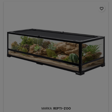
favorite_border
MARKA:
REPTI-ZOO