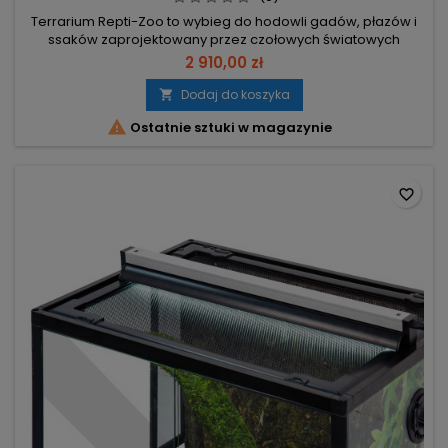
Terrarium Repti-Zoo to wybieg do hodowli gadów, płazów i
ssaków zaprojektowany przez czołowych światowych
herpetologów, wg. uznanej zasady "Living in Nature".Terraria
2 910,00 zł
wyróżnia sposób budowy poszczególnych elementów jak i
całego wybiegu, ułatwiający pielęgnację, dekorowanie,
Dodaj do koszyka

wyposażanie, a przede wszystkim bezpieczny

Ostatnie sztuki w magazynie
transport.Naturalna estetyka to...
favorite_border