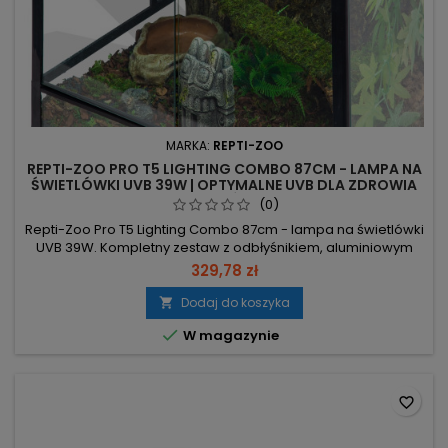
MARKA:
REPTI-ZOO
REPTI-ZOO PRO T5 LIGHTING COMBO 87CM - LAMPA NA
ŚWIETLÓWKI UVB 39W | OPTYMALNE UVB DLA ZDROWIA
GADÓW
(0)
Repti-Zoo Pro T5 Lighting Combo 87cm - lampa na świetlówki
UVB 39W. Kompletny zestaw z odbłyśnikiem, aluminiowym
korpusem i pełnym zestawem montażowym. T5 39W –
329,78 zł
standardowy rozstaw pinów/oprawek, pasuje do każdej
świetlówki 39W – szybka wymiana. Świetlówka UVB 10.0 –
Dodaj do koszyka

wysokiej klasy świetlówka w zestawie, brak konieczności

W magazynie
dokupu źródła. Odbłyśnik +...
favorite_border