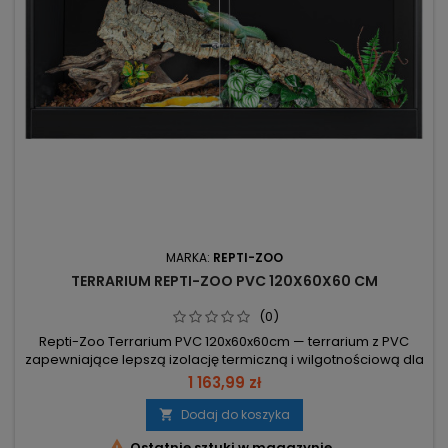
MARKA:
REPTI-ZOO
TERRARIUM REPTI-ZOO PVC 120X60X60 CM
(0)
Repti-Zoo Terrarium PVC 120x60x60cm — terrarium z PVC
zapewniające lepszą izolację termiczną i wilgotnościową dla
gadów i płazów. Dostarczane w formie złożonej; montaż
1 163,99 zł
intuicyjny i szybki. Wymiary 120×60×60 cm – odpowiednie dla
węży, gekonów, żółwi, żab drzewnych i kameleonów. Materiał
Dodaj do koszyka

PVC – lepsza izolacja, odporność na wilgoć i zarysowania.

Ostatnie sztuki w magazynie