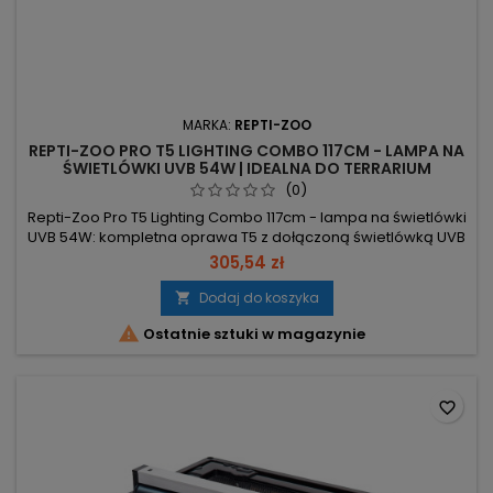
MARKA:
REPTI-ZOO
REPTI-ZOO PRO T5 LIGHTING COMBO 117CM - LAMPA NA
ŚWIETLÓWKI UVB 54W | IDEALNA DO TERRARIUM
(0)
Repti-Zoo Pro T5 Lighting Combo 117cm - lampa na świetlówki
UVB 54W: kompletna oprawa T5 z dołączoną świetlówką UVB
10.0, gotowa do montażu nad terrarium. 54W T5
305,54 zł
(standardowy rozstaw) – pasuje do każdej 54W świetlówki,
szybka wymiana. UVB 10.0 w zestawie – natychmiastowe
Dodaj do koszyka

źródło UVB dla gadów. 1172x63x45mm i 150 cm przewód –

Ostatnie sztuki w magazynie
dopasowanie nad zbiornikiem i...
favorite_border