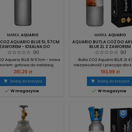
MARKA:
AQUARIO
MARKA:
AQUARIO
 CO2 AQUARIO BLUE 5L 57CM
AQUARIO BUTLA CO2 DO A
 ZAWOREM - IDEALNA DO
BLUE 2L Z ZAWOREM
AKWARIUM
(0)
(0)
O2 Aquario BLUE 5l 57cm - nowa
Butla CO2 Aquario BLUE 2l 4
worem: gotowa do instalacji,
niezawodność i precyzja dla
czana w oryginalnym kartonie z
akwarysty. Wyposażona w bez
281,29 zł
193,99 zł
em i poręcznym uchwytem dla
do 190 BAR, zapewnia stabilne
znego transportu. 5l / 3,33 kg –
dla roślin i ryb. Bezpieczeństw
Dodaj do koszyka
Dodaj do koszyka


omiczne zasilanie CO2 (dla
z bezpiecznikiem oraz certy


W magazynie
W magazynie
m 300l przy 75% roślinności: ~7–
europejskie gwarantują mak
ięcy). Wymiary 57 cm wysokości
ochronę podczas użytkowa
 średnicy – kompaktowa i łatwa
Długotrwałość: Legalizacja na 
w montażu. Zawór z...
możliwością przedłużenia
świadczy...