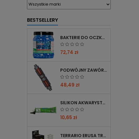
BESTSELLERY
BAKTERIE DO OCZKA WODNEGO FEMANGA BUBBLE BIO START 1000 ML
72,74 zł
PODWÓJNY ZAWÓR CHIHIROS DOUBLE TAP 12/16→16/22 Z REDUKCJĄ 12→16 MM
48,49 zł
SILIKON AKWARYSTYCZNY 60 ML CZARNY
10,65 zł
TERRARIO ERUSA TROPICAL UVB 5.0 ŻARÓWKA SPIRALNA 13W - IDEALNA DO TROPIKALNYCH TERRARIÓW