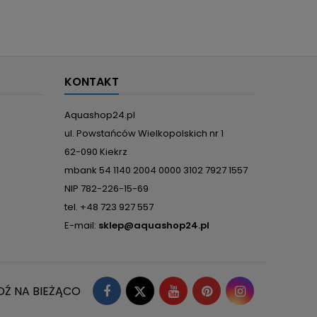
KONTAKT
Aquashop24.pl
ul. Powstańców Wielkopolskich nr 1
62-090 Kiekrz
mbank 54 1140 2004 0000 3102 7927 1557
NIP 782-226-15-69
tel. +48 723 927 557
E-mail:
sklep@aquashop24.pl
Facebook
Twitter
YouTube
Pinterest
Instagram
DŹ NA BIEŻĄCO