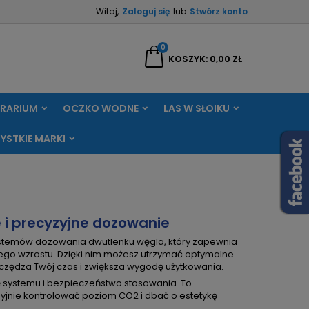
Witaj,
Zaloguj się
lub
Stwórz konto
×
×
×
×
0
aj
KOSZYK
0,00 ZŁ
RRARIUM
OCZKO WODNE
LAS W SŁOIKU
)
ę
YSTKIE MARKI
ń
 i precyzyjne dozowanie
temów dozowania dwutlenku węgla, który zapewnia
ego wzrostu. Dzięki nim możesz utrzymać optymalne
czędza Twój czas i zwiększa wygodę użytkowania.
ę systemu i bezpieczeństwo stosowania. To
yjnie kontrolować poziom CO2 i dbać o estetykę