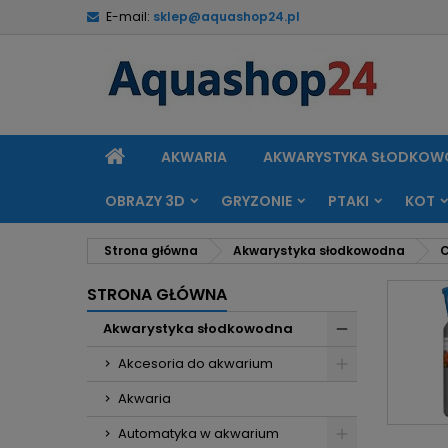
E-mail:
sklep@aquashop24.pl
M
(
U
Z
add_circle_outline
((
Mu
Na
STRONA
AKWARIA
AKWARYSTYKA SŁODKO
GŁÓWNA
OBRAZY 3D
GRYZONIE
PTAKI
KOT
Strona główna
Akwarystyka słodkowodna
C
STRONA GŁÓWNA
Akwarystyka słodkowodna
Akcesoria do akwarium
Akwaria
Automatyka w akwarium