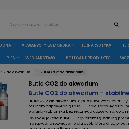
oje listy życzeń
(modalTitle))
twórz listę życzeń
aloguj się
Szuk
Utwórz nową listę
confirmMessage))
sisz być zalogowany by zapisać produkty na swojej liście życzeń.
zwa listy życzeń
WODNA
AKWARYSTYKA MORSKA
TERRARYSTYKA
TE
((cancelText))
Anuluj
((modalDeleteText)
Zaloguj si
PIES
WĘDKARSTWO
POLECANE PRODUKTY
WSZ
Anuluj
Utwórz listę życze
O2 do akwarium
Butle CO2 do akwarium
Butle CO2 do akwarium
Butle CO2 do akwarium – stabilne
Butle CO2 do akwarium
to podstawowy element sys
roślinom odpowiednią ilość CO2 dla zdrowego i bujn
warunki w zbiorniku bez ręcznego dozowania, co osz
Wysokiej jakości butle CO2 gwarantują stabilną prac
niezawodne rozwiązanie dla osób, które chcą precyz
oraz zdrowie roślin w akwarium.