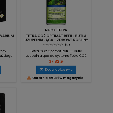
MARKA:
TETRA
KWARIUM
TETRA CO2 OPTIMAT REFILL BUTLA
UZUPEŁNIAJĄCA - ZDROWE ROŚLINY
(0)
7cm -
Tetra CO2 Optimat Refill — butla
 każdego
uzupełniająca do systemu Tetra CO2
piecznik
Optimat, zapewniająca ciągły dopływ
37,82 zł
 warunki
CO2 dla roślin akwariowych. Ciągły
o: Zawór
dopływ CO2 – wspiera zdrowszy
Dodaj do koszyka

fikaty
wzrost i lepszy wygląd roślin.

Ostatnie sztuki w magazynie
symalną
Kompatybilna z Tetra CO2 Optimat –
nia.
prosta instalacja bez zmian w
10 lat z
systemie. Ekonomiczne, budżetowe
, co
rozwiązanie – tańsze utrzymanie
optymalnego poziomu...