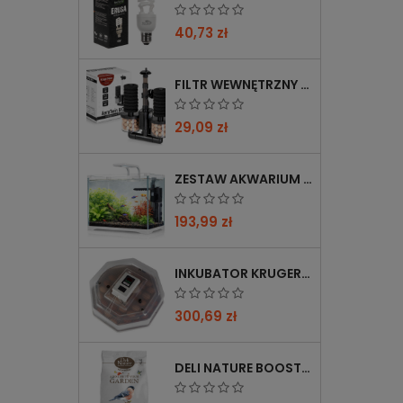
40,73 zł
FILTR WEWNĘTRZNY GĄBKOWY KRUGER MEIER AEROTWIN BIO S Z BIOFILTRACJĄ
29,09 zł
ZESTAW AKWARIUM KRUGER MEIER SHRIMP!ONE PRO 50 25 L DLA KREWETEK
193,99 zł
INKUBATOR KRUGER MEIER PROLEXOR 60 NA 60 JAJ Z TERMOSTATEM
300,69 zł
DELI NATURE BOOSTER MIX 850G - PRZYCIĄGA PTAKI ZIMĄ, BOGATY W WITAMINY