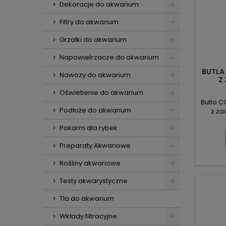
Dekoracje do akwarium
Filtry do akwarium
Grzałki do akwarium
Napowietrzacze do akwarium
BUTLA
Nawozy do akwarium
Z
Oświetlenie do akwarium
Butla C
Podłoże do akwarium
z za
dostar
Pokarm dla rybek
zawor
bezpiec
Preparaty Akwariowe
ekon
akwariu
Rośliny akwariowe
9 mies
× 14 cm
Testy akwarystyczne
Tła do akwarium
Wkłady filtracyjne