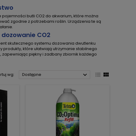
stwo
e pojemności butli CO2 do akwarium, które można
ać zgodnie z potrzebami roślin. Urządzenia te są
ałanie.
e dozowanie CO2
ent skutecznego systemu dozowania dwutlenku
 produkty, które ułatwiają utrzymanie stabilnego
n, zapewniając piękny i zadbany zbiornik każdego



rtuj wg:
Dostępne