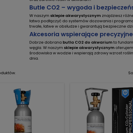
Butle CO2 – wygoda i bezpieczeń
W naszym
sklepie akwarystycznym
znajdziesz różn
łatwo podłączyć do systemów dozowania i programow
trwałe, łatwe w obsłudze i gwarantują bezpieczne dzi
Akcesoria wspierające precyzyjn
Dobrze dobrana
butla CO2 do akwarium
to fundam
węgla. W naszym
sklepie akwarystycznym
oferujemy
środowiska w wodzie i wspierają zdrowy wzrost rośli
dnia.
oduktów.
So