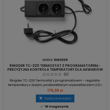
MARKA:
RINGDER
RINGDER TC-220 TERMOSTAT Z PROGRAMATOREM -
PRECYZYJNA KONTROLA TEMPERATURY DLA AKWARIÓW
SŁODKOWODNYCH
(0)
Ringder TC-220 Termostat z programatorem – regulator
temperatury z dużym, podświetlanym wyświetlaczem LCD i
pamięcią ustawień po zaniku zasilania. Zakres 0–50°C -
176,39 zł
pełna kontrola warunków w terrarium/akwarium.
Rozdzielczość 0,1°C, dokładność ±1°C - precyzyjne
Dodaj do koszyka

utrzymanie temperatury. Maks. moc 1200W, pobór mocy 3W -

W magazynie
obsługa grzałek/lampek przy niskim...