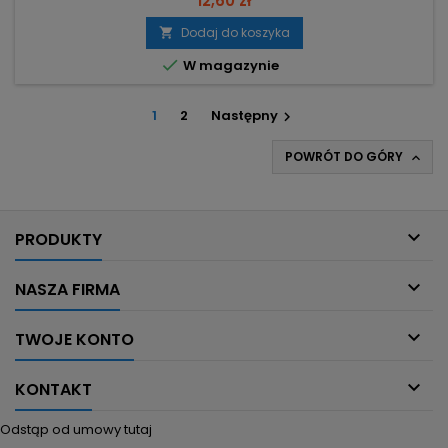
12,60 zł
70°C – dokładne monitorowanie warunków. Zakres
wilgotności 1–99% z dokładnością 1% – pewny pomiar
Dodaj do koszyka

wilgotności. Sonda 150 cm na elastycznym kablu – pomiar w

W magazynie
dowolnym punkcie terrarium....
1
2
Następny

POWRÓT DO GÓRY


PRODUKTY

NASZA FIRMA

TWOJE KONTO

KONTAKT
Odstąp od umowy tutaj