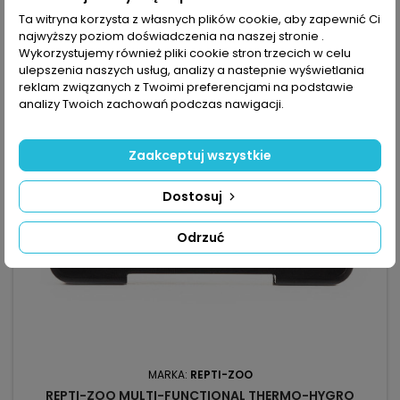
Ta witryna korzysta z własnych plików cookie, aby zapewnić Ci
favorite_border
najwyższy poziom doświadczenia na naszej stronie .
Wykorzystujemy również pliki cookie stron trzecich w celu
ulepszenia naszych usług, analizy a nastepnie wyświetlania
reklam związanych z Twoimi preferencjami na podstawie
analizy Twoich zachowań podczas nawigacji.
Zaakceptuj wszystkie
Dostosuj
Odrzuć
MARKA:
REPTI-ZOO
REPTI-ZOO MULTI-FUNCTIONAL THERMO-HYGRO