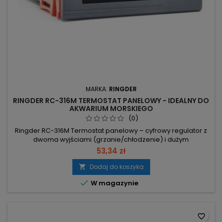
MARKA:
RINGDER
RINGDER RC-316M TERMOSTAT PANELOWY - IDEALNY DO
AKWARIUM MORSKIEGO
(0)
Ringder RC-316M Termostat panelowy – cyfrowy regulator z
dwoma wyjściami (grzanie/chłodzenie) i dużym
podświetlanym LCD, przeznaczony do montażu w pokrywie
53,34 zł
akwarium lub płycie terrarium. -50–+99°C, rozdzielczość
0,1°C – szeroki zakres i precyzyjne ustawienia temperatury.
Dodaj do koszyka

Dwa wyjścia (grzanie/chłodzenie) działające jednocześnie –

W magazynie
automatyczne...
favorite_border