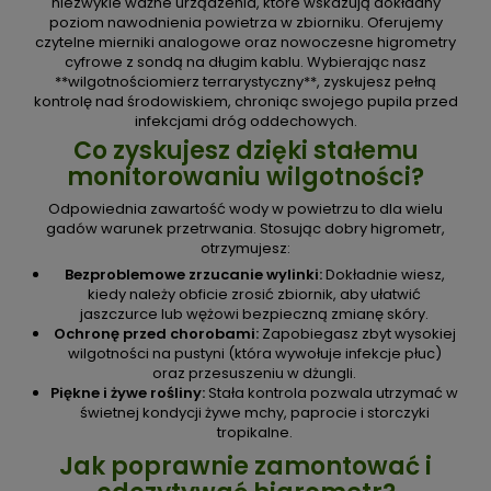
niezwykle ważne urządzenia, które wskazują dokładny
poziom nawodnienia powietrza w zbiorniku. Oferujemy
czytelne mierniki analogowe oraz nowoczesne higrometry
cyfrowe z sondą na długim kablu. Wybierając nasz
**wilgotnościomierz terrarystyczny**, zyskujesz pełną
kontrolę nad środowiskiem, chroniąc swojego pupila przed
infekcjami dróg oddechowych.
Co zyskujesz dzięki stałemu
monitorowaniu wilgotności?
Odpowiednia zawartość wody w powietrzu to dla wielu
gadów warunek przetrwania. Stosując dobry higrometr,
otrzymujesz:
Bezproblemowe zrzucanie wylinki:
Dokładnie wiesz,
kiedy należy obficie zrosić zbiornik, aby ułatwić
jaszczurce lub wężowi bezpieczną zmianę skóry.
Ochronę przed chorobami:
Zapobiegasz zbyt wysokiej
wilgotności na pustyni (która wywołuje infekcje płuc)
oraz przesuszeniu w dżungli.
Piękne i żywe rośliny:
Stała kontrola pozwala utrzymać w
świetnej kondycji żywe mchy, paprocie i storczyki
tropikalne.
Jak poprawnie zamontować i