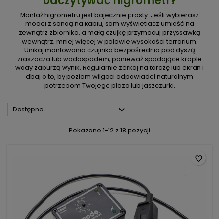
odczytywać higrometr?
Montaż higrometru jest bajecznie prosty. Jeśli wybierasz
model z sondą na kablu, sam wyświetlacz umieść na
zewnątrz zbiornika, a małą czujkę przymocuj przyssawką
wewnątrz, mniej więcej w połowie wysokości terrarium.
Unikaj montowania czujnika bezpośrednio pod dyszą
zraszacza lub wodospadem, ponieważ spadające krople
wody zaburzą wynik. Regularnie zerkaj na tarczę lub ekran i
dbaj o to, by poziom wilgoci odpowiadał naturalnym
potrzebom Twojego płaza lub jaszczurki.

Dostępne
Pokazano 1-12 z 18 pozycji
favorite_border