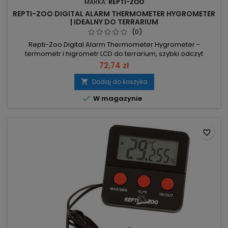
MARKA:
REPTI-ZOO
REPTI-ZOO DIGITAL ALARM THERMOMETER HYGROMETER
| IDEALNY DO TERRARIUM
(0)
Repti-Zoo Digital Alarm Thermometer Hygrometer -
termometr i higrometr LCD do terrarium, szybki odczyt
temperatury i wilgotności. Zakres 0–80°C, dokładność 0,1°C –
72,74 zł
precyzyjny pomiar temperatury. Zakres wilgotności 10–95%,
dokładność 1% – kontrola klimatu hodowli. Alarm wizualny –
Dodaj do koszyka

sygnalizacja przekroczenia ustawionych granic. Duży

W magazynie
wyświetlacz LCD,...
favorite_border