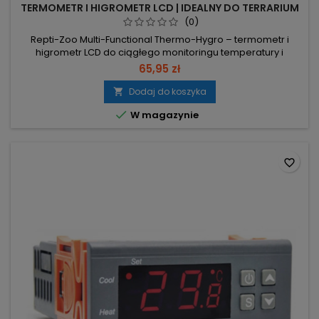
TERMOMETR I HIGROMETR LCD | IDEALNY DO TERRARIUM
(0)
Repti-Zoo Multi-Functional Thermo-Hygro – termometr i
higrometr LCD do ciągłego monitoringu temperatury i
wilgotności. 2 sondy zewnętrzne + sondy wewnętrzne, kable
65,95 zł
90 cm – pomiary w kilku punktach terrarium lub poza nim.
Pomiary co 10 s – bieżące odczyty i aktualne dane. Pamięć
Dodaj do koszyka

zapisuje maksymalne i minimalne wskazania dla sond

W magazynie
wewnętrznych i...
favorite_border