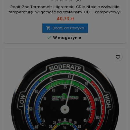
Repti-Zoo Termometr i Higrometr LCD MINI stale wyświetla
temperaturę i wilgotność na czytelnym LCD — kompaktowy i
gotowy do użycia. Pomiary co 20 s – odczyty zawsze
40,73 zł
aktualne. Temperatura -10–50°C, dokładność 1°C –
precyzyjna kontrola warunków. Wilgotność 20–90%,
Dodaj do koszyka

dokładność 5% – monitorowanie poziomu wilgotności.

W magazynie
Wymiary 7×2,5×1,5 cm (z przyssawką),...
favorite_border