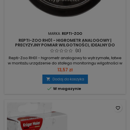
MARKA:
REPTI-ZOO
REPTI-ZOO RH01 - HIGROMETR ANALOGOWY |
PRECYZYJNY POMIAR WILGOTNOŚCI, IDEALNY DO
TERRARIUM
(0)
Repti-Zoo RH01 - higrometr analogowy to wytrzymałe, łatwe
w montażu urządzenie do stałego monitoringu wilgotności w
terrarium. Zakres 0–100% wilgotności – pełny pomiar dla
13,57 zł
wszystkich warunków hodowlanych. Średnica 5 cm,
głębokość 2 cm – kompaktowy rozmiar, pasuje do
Dodaj do koszyka

większości wybiegów. Montaż na taśmie samoprzylepnej –

W magazynie
szybki i trwały montaż wewnątrz...
favorite_border