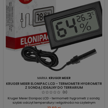
MARKA:
KRUGER MEIER
KRUGER MEIER ELONIPAC LCD - TERMOMETR HYGROMETR
Z SONDĄ | IDEALNY DO TERRARIUM
(0)
Kruger Meier Elonipac LCD - termometr hygrometr z sondą:
szybki odczyt temperatury i wilgotności na czytelnym
wyświetlaczu. Precyzja 0,1°C przy zakresie temperatur -50–