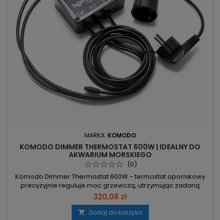
MARKA:
KOMODO
KOMODO DIMMER THERMOSTAT 600W | IDEALNY DO
AKWARIUM MORSKIEGO
(0)
Komodo Dimmer Thermostat 600W - termostat opornikowy
precyzyjnie reguluje moc grzewczą, utrzymując zadaną
temperaturę bez częstego załączania/wyłączania źródeł
320,08 zł
ciepła. Moc maks. 600W – obsługa sumarycznych źródeł do
600W (np. 4×100W + 2×50W), bez przeciążania. Zakres 19–
Dodaj do koszyka
