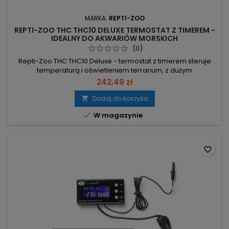
MARKA:
REPTI-ZOO
REPTI-ZOO THC THC10 DELUXE TERMOSTAT Z TIMEREM -
IDEALNY DO AKWARIÓW MORSKICH
(0)
Repti-Zoo THC THC10 Deluxe - termostat z timerem steruje
temperaturą i oświetleniem terrarium, z dużym
podświetlanym wyświetlaczem i pamięcią ustawień przy
242,49 zł
braku prądu. Dwa niezależne wyjścia (A: temperatura —
grzanie/chłodzenie; B: oświetlenie) — synchronizacja lamp i
Dodaj do koszyka

mat. 2x600W maks. moc — obsługa dwóch urządzeń

W magazynie
grzewczych bez przeciążenia....
favorite_border