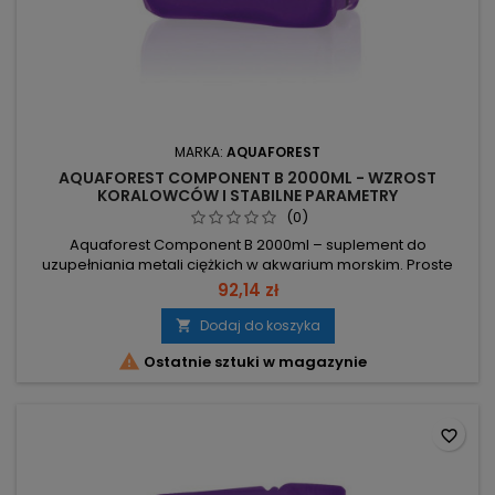
MARKA:
AQUAFOREST
AQUAFOREST COMPONENT B 2000ML - WZROST
KORALOWCÓW I STABILNE PARAMETRY
(0)
Aquaforest Component B 2000ml – suplement do
uzupełniania metali ciężkich w akwarium morskim. Proste
dozowanie zgodnie z zaleceniami producenta. Pojemność
92,14 zł
2000 ml – ok. 200 dawek po 10 ml (nakrętka). Dawka: 10 ml na
200 l lub 10 kropli na 10 l wody (przy średniej obsadzie korali).
Dodaj do koszyka

Częstotliwość: min. 1x/tydzień – stosować co najmniej raz w...

Ostatnie sztuki w magazynie
favorite_border