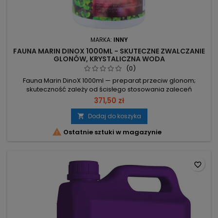
MARKA:
INNY
FAUNA MARIN DINOX 1000ML - SKUTECZNE ZWALCZANIE
GLONÓW, KRYSTALICZNA WODA
(0)
Fauna Marin DinoX 1000ml — preparat przeciw glonom;
skuteczność zależy od ścisłego stosowania zaleceń
producenta. 5 ml / 100 l co drugi dzień — dawkowanie dla
371,50 zł
kontrolowanej kuracji. Maks. 21 dni — maksymalny czas
trwania kuracji. Max 6 h/doba czasu świecenia + silne
Dodaj do koszyka

odpienianie i napowietrzanie — warunek skuteczności. Usuń

Ostatnie sztuki w magazynie
absorbenty (węgiel, zeolit),...
favorite_border