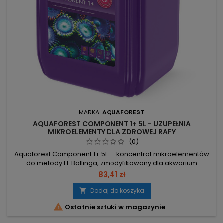
MARKA:
AQUAFOREST
AQUAFOREST COMPONENT 1+ 5L - UZUPEŁNIA
MIKROELEMENTY DLA ZDROWEJ RAFY
(0)
Aquaforest Component 1+ 5L — koncentrat mikroelementów
do metody H. Ballinga, zmodyfikowany dla akwarium
morskiego. 5 L — duża pojemność do długotrwałego
83,41 zł
dozowania. Zawiera: Ca, Sr, Ba, Co, Mn, Cu, Fe, Zn, Ni, Cr —
uzupełnia kluczowe pierwiastki dla koralowców. 25 ml → +4,5
Dodaj do koszyka

ppm Ca /100L — precyzyjne dawkowanie dla kontroli

Ostatnie sztuki w magazynie
poziomu wapnia. Dozować równo z...