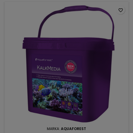
favorite_border
MARKA:
AQUAFOREST