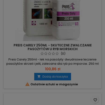
PREIS CARELY 250ML - SKUTECZNE ZWALCZANIE
PASOŻYTÓW U RYB MORSKICH
(0)
Preis Carely 250ml - lek na pasożyty: dwudniowe leczenie
pasożytów skrzeli i jelit, zalecane dla ryb po imporcie. 250 ml
– roślinny koncentrat, bezpieczny dla zwierząt niższego
100,86 zł
rzędu i roślin wodnych. 15 ml na 100 l – dawkowanie do
akwarium; podać i powtórzyć następnego dnia. 2 dni –
Dodaj do koszyka

standardowy cykl leczenia; powtórzyć po 8 dniach w celu

Ostatnie sztuki w magazynie
eliminacji...
favorite_border