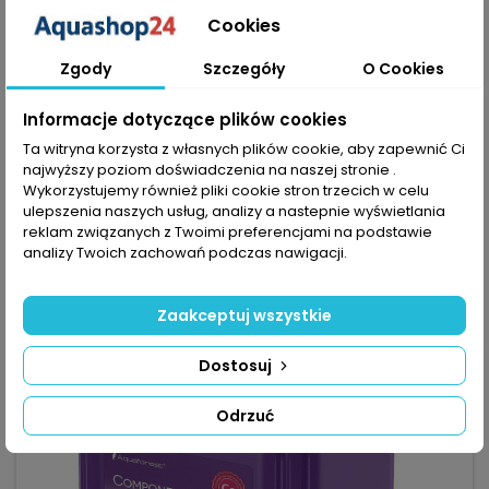
MARKA:
AQUAFOREST
Cookies
AQUAFOREST POWER ELIXIR 1000ML - INTENSYWNY
WZROST I KOLOR KORALI
Zgody
Szczegóły
O Cookies
(0)
Aquaforest - Power Elixir 1000ml to gotowa do użycia
Informacje dotyczące plików cookies
mieszanka aminokwasów i witamin dla koralowców,
Ta witryna korzysta z własnych plików cookie, aby zapewnić Ci
przeznaczona do pomp dozujących — bez rozcieńczania i
124,15 zł
najwyższy poziom doświadczenia na naszej stronie .
przechowywania w lodówce. Objętość 1000 ml – bardzo
wydajne opakowanie do regularnego stosowania.
Wykorzystujemy również pliki cookie stron trzecich w celu
Dodaj do koszyka

Dawkowanie 4 ml/100 L – standardowa dawka przy średniej
ulepszenia naszych usług, analizy a nastepnie wyświetlania

Ostatnie sztuki w magazynie
obsadzie (zalecane startować od 1/2–1/4...
reklam związanych z Twoimi preferencjami na podstawie
analizy Twoich zachowań podczas nawigacji.
favorite_border
Zaakceptuj wszystkie
Dostosuj
Odrzuć