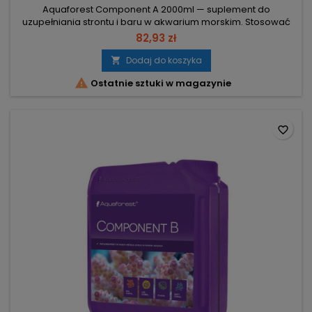
Aquaforest Component A 2000ml — suplement do
uzupełniania strontu i baru w akwarium morskim. Stosować
zgodnie z zaleceniami dawkowania. Objętość 2000 ml —
82,93 zł
rzadsze uzupełnianie butelki. 10 kropli na 10 l — dawkowanie
tygodniowe dla precyzyjnej kontroli. 10 ml (nakrętka) na 200 l
Dodaj do koszyka

— miarka przy średniej obsadzie korali. Podawać

Ostatnie sztuki w magazynie
przynajmniej raz w...
favorite_border