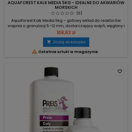
AQUAFOREST KALK MEDIA 5KG - IDEALNE DO AKWARIÓW
MORSKICH
(0)
Aquaforest Kalk Media 5kg – gotowy wkład do reaktorów
wapnia o granulacji 5–12 mm, dostarczający wapń, węglany i
pierwiastki śladowe. Zaprojektowany, by zapobiegać
108,63 zł
zatykaniu reaktorów i stabilizować parametry wody.
Granulacja 5–12 mm – płynny przepływ, zapobiega zatykaniu
Dodaj do koszyka

reaktora. Opakowanie 5 kg – gotowy do montażu bez

Ostatnie sztuki w magazynie
dodatkowego przygotowania....
favorite_border