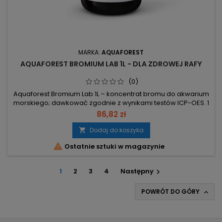
MARKA:
AQUAFOREST
AQUAFOREST BROMIUM LAB 1L - DLA ZDROWEJ RAFY
(0)
Aquaforest Bromium Lab 1L – koncentrat bromu do akwarium
morskiego; dawkować zgodnie z wynikami testów ICP-OES. 1
L – objętość opakowania. 10 ml → +10 mg/l (ppm) w 100 l –
86,82 zł
precyzyjne podwyższanie poziomu bromu. Zalecany poziom
55.00–74.00 mg/l (ppm) – celowy zakres do utrzymania.
Dodaj do koszyka

Dawkowanie wg wyników ICP-OES; testy wody dostarczają

Ostatnie sztuki w magazynie
informacji o 36...
1
2
3
4
Następny

POWRÓT DO GÓRY
