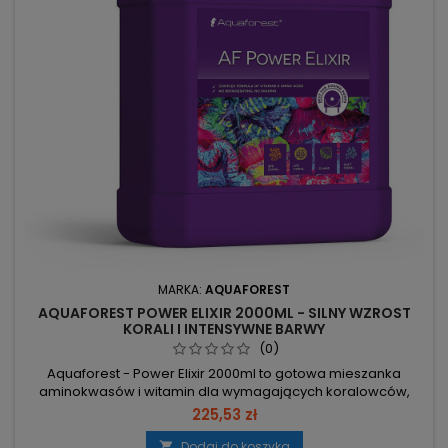
MARKA:
AQUAFOREST
AQUAFOREST POWER ELIXIR 2000ML - SILNY WZROST
KORALI I INTENSYWNE BARWY
(0)
Aquaforest - Power Elixir 2000ml to gotowa mieszanka
aminokwasów i witamin dla wymagających koralowców,
dedykowana do pomp dozujących i nie wymagająca
225,53 zł
rozcieńczania ani przechowywania w lodówce. Opakowanie
2000 ml – wysoka wydajność i wygoda podłączenia do
Dodaj do koszyka
