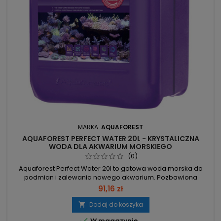
MARKA:
AQUAFOREST
AQUAFOREST PERFECT WATER 20L - KRYSTALICZNA
WODA DLA AKWARIUM MORSKIEGO
(0)
Aquaforest Perfect Water 20l to gotowa woda morska do
podmian i zalewania nowego akwarium. Pozbawiona
zanieczyszczeń i zawierająca istotne mikroelementy wspiera
91,16 zł
wzrost i wybarwienie koralowców. 20 l – gotowy zapas do
szybkich podmian i napełniania. Pozbawiona
Dodaj do koszyka

zanieczyszczeń – wspomaga naturalne oczyszczanie

W magazynie