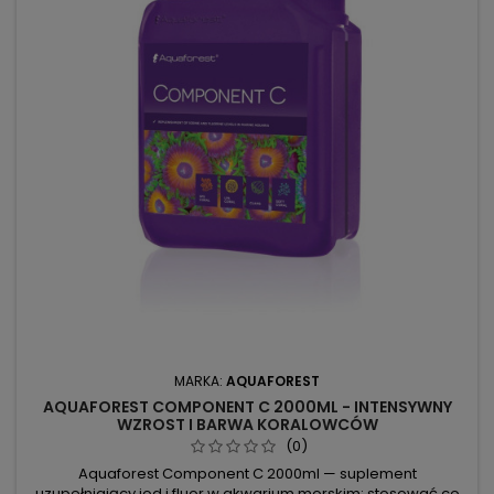
MARKA:
AQUAFOREST
AQUAFOREST COMPONENT C 2000ML - INTENSYWNY
WZROST I BARWA KORALOWCÓW
(0)
Aquaforest Component C 2000ml — suplement
uzupełniający jod i fluor w akwarium morskim; stosować co