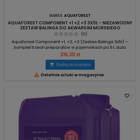
MARKA:
AQUAFOREST
AQUAFOREST COMPONENT +1 +2 +3 3X5L - NIEZAWODNY
ZESTAW BALINGA DO AKWARIUM MORSKIEGO
(0)
Aquaforest Component +1, +2, +3 (Zestaw Balinga 3x5l) —
komplet trzech preparatów w pojemnikach po 5 l; duża
objętość dla rzadszych zakupów. 3×5 l — łączna objętość
216,30 zł
minimalizuje częstotliwość uzupełnień. Aquaforest
Component +1, +2, +3 — trzy odrębne produkty w zestawie,
Dodaj do koszyka

łatwe do rozróżnienia i zastosowania. Zestaw Balinga —

Ostatnie sztuki w magazynie
komplet dostarczany...
favorite_border