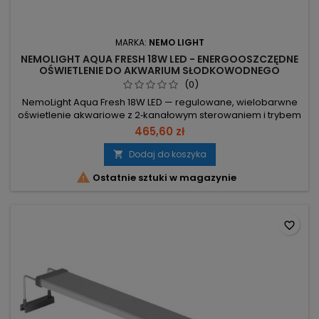
MARKA:
NEMO LIGHT
NEMOLIGHT AQUA FRESH 18W LED - ENERGOOSZCZĘDNE
OŚWIETLENIE DO AKWARIUM SŁODKOWODNEGO
(0)
NemoLight Aqua Fresh 18W LED — regulowane, wielobarwne
oświetlenie akwariowe z 2‑kanałowym sterowaniem i trybem
burzy. 18W – wydajne oświetlenie przy niskim zużyciu energii.
465,60 zł
37 diod (31×8000K, 2×460nm, 2×630nm, 2×520nm) –
naturalne, intensywne wybarwienie roślin i ryb. 2‑kanałowy
Dodaj do koszyka

kontroler – osobne sterowanie białymi i niebieskimi diodami;

Ostatnie sztuki w magazynie
programy...
favorite_border