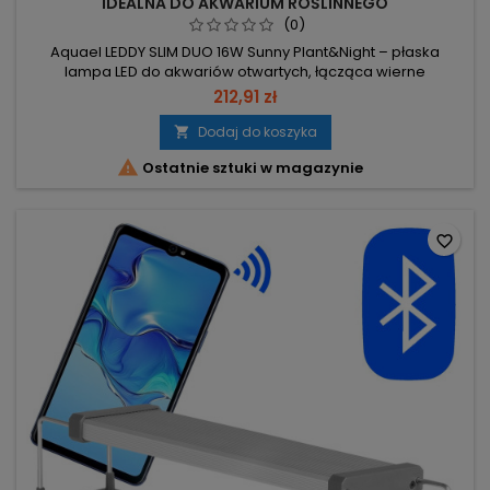
IDEALNA DO AKWARIUM ROŚLINNEGO
(0)
Aquael LEDDY SLIM DUO 16W Sunny Plant&Night – płaska
lampa LED do akwariów otwartych, łącząca wierne
odwzorowanie barw z trzema trybami pracy (DAY, DAYBREAK,
212,91 zł
NIGHT). Moc 16W (2×8W) – energooszczędne, wydajne
oświetlenie. Strumień świetlny 1100 lm – jasne, kontrastowe
Dodaj do koszyka

odwzorowanie wnętrza akwarium. Temperatura barwowa

Ostatnie sztuki w magazynie
8000K – zbliżona do naturalnego...
favorite_border