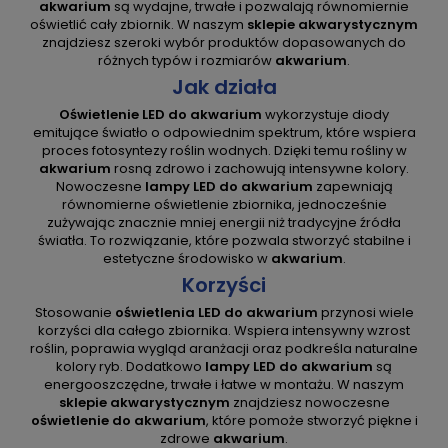
akwarium
są wydajne, trwałe i pozwalają równomiernie
oświetlić cały zbiornik. W naszym
sklepie akwarystycznym
znajdziesz szeroki wybór produktów dopasowanych do
różnych typów i rozmiarów
akwarium
.
Jak działa
Oświetlenie LED do akwarium
wykorzystuje diody
emitujące światło o odpowiednim spektrum, które wspiera
proces fotosyntezy roślin wodnych. Dzięki temu rośliny w
akwarium
rosną zdrowo i zachowują intensywne kolory.
Nowoczesne
lampy LED do akwarium
zapewniają
równomierne oświetlenie zbiornika, jednocześnie
zużywając znacznie mniej energii niż tradycyjne źródła
światła. To rozwiązanie, które pozwala stworzyć stabilne i
estetyczne środowisko w
akwarium
.
Korzyści
Stosowanie
oświetlenia LED do akwarium
przynosi wiele
korzyści dla całego zbiornika. Wspiera intensywny wzrost
roślin, poprawia wygląd aranżacji oraz podkreśla naturalne
kolory ryb. Dodatkowo
lampy LED do akwarium
są
energooszczędne, trwałe i łatwe w montażu. W naszym
sklepie akwarystycznym
znajdziesz nowoczesne
oświetlenie do akwarium
, które pomoże stworzyć piękne i
zdrowe
akwarium
.