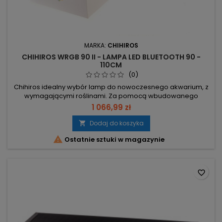
MARKA:
CHIHIROS
CHIHIROS WRGB 90 II - LAMPA LED BLUETOOTH 90 -
110CM
(0)
Chihiros idealny wybór lamp do nowoczesnego akwarium, z
wymagającymi roślinami. Za pomocą wbudowanego
kontrolera Bluetooth oraz aplikacji ,,My Chihiros" można
1 066,99 zł
zmieniać kolor i jasność światła według własnych upodobań.
W łatwy sposób ustawisz wschód i zachód słońca dla
Dodaj do koszyka

lepszych warunków dla ryb.

Ostatnie sztuki w magazynie
favorite_border