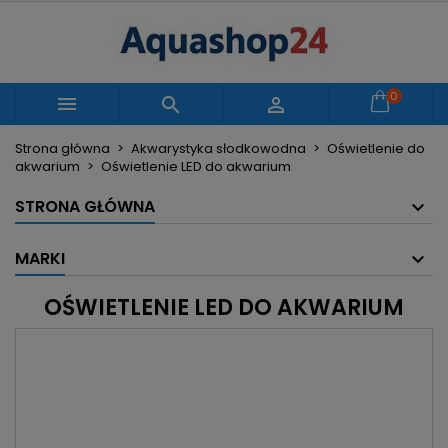
×
×
×
×
Moje listy życzeń
((modalTitle))
Utwórz listę życzeń
Zaloguj się
Utwórz nową listę
add_circle_outline
((confirmMessage))
Musisz być zalogowany by zapisać produkty na
0
Nazwa listy życzeń



swojej liście życzeń.
Strona główna
Akwarystyka słodkowodna
Oświetlenie do
((cancelText))
((modalDeleteText))
akwarium
Oświetlenie LED do akwarium
Anuluj
Zaloguj się
Anuluj
Utwórz listę życzeń
STRONA GŁÓWNA
MARKI
OŚWIETLENIE LED DO AKWARIUM