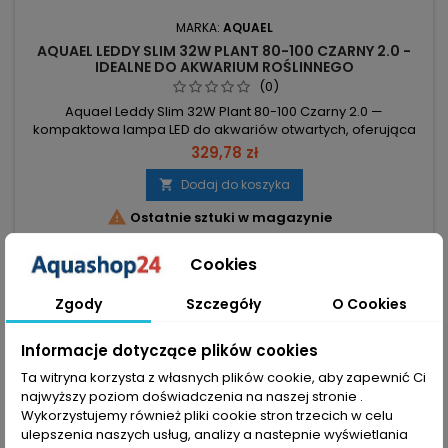
MARKA:
AQUAEL
AQUAEL LEDDY SLIM 32W PLANT 80-100 CZARNY 2.0 -
IDEALNE DO AKWARIUM ROŚLINNEGO
(0)
Aquael Leddy Slim 32W Plant 80-100 Czarny 2.0 —
kompaktowa lampa LED do akwariów otwartych, oferująca
wydajne oświetlenie i dłuższą żywotność dzięki systemowi
329,78 zł
autoregeneracji. Zakres akwarium 80–100 cm – rozsuwane
wsporniki pasują do standardowych i niestandardowych
Dodaj do koszyka

zbiorników. Moc 32W – efektywne światło przy niższym

Ostatnie sztuki w magazynie
zużyciu energii niż świetlówki....
Cookies
favorite_border
Zgody
Szczegóły
O Cookies
Informacje dotyczące plików cookies
Ta witryna korzysta z własnych plików cookie, aby zapewnić Ci
najwyższy poziom doświadczenia na naszej stronie .
Wykorzystujemy również pliki cookie stron trzecich w celu
ulepszenia naszych usług, analizy a nastepnie wyświetlania