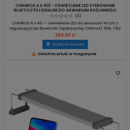
CHIHIROS A II 401 - OŚWIETLENIE LED STEROWANE
BLUETOOTH | IDEALNE DO AKWARIUM ROŚLINNEGO
(0)
CHIHIROS A II 401 — oświetlenie LED do akwarium 40 cm z
regulacją przez Bluetooth (aplikacja My Chihiros). 15W, 1700
lm – mocne oświetlenie przy niskim zużyciu energii.
290,99 zł
Dedykowane do akwarium 40 cm (wymiary: 38,5×7×1 cm) –
idealne dopasowanie. 40 diod LED, temperatura barwowa
Dodaj do koszyka

8000K – optymalne spektrum dla roślin. Żywotność diod:

Ostatnie sztuki w magazynie
ponad 50 000 h;...
favorite_border