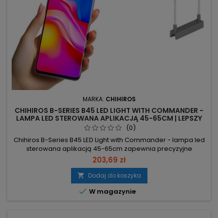
MARKA:
CHIHIROS
CHIHIROS B-SERIES B45 LED LIGHT WITH COMMANDER -
LAMPA LED STEROWANA APLIKACJĄ 45-65CM | LEPSZY
WZROST ROŚLIN
(0)
Chihiros B-Series B45 LED Light with Commander - lampa led
sterowana aplikacją 45-65cm zapewnia precyzyjne
oświetlenie akwarium z pełnym sterowaniem przez aplikację.
203,69 zł
1747 lm – intensywne światło wspierające wzrost i
wybarwienie roślin. 28.9W – duża wydajność przy niskim
Dodaj do koszyka

zużyciu energii. Pasuje 45–65 cm – rozsuwane nóżki; maks.

W magazynie
grubość szkła 8 mm....