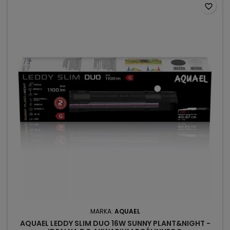
favorite_border
MARKA:
AQUAEL
AQUAEL LEDDY SLIM DUO 16W SUNNY PLANT&NIGHT -