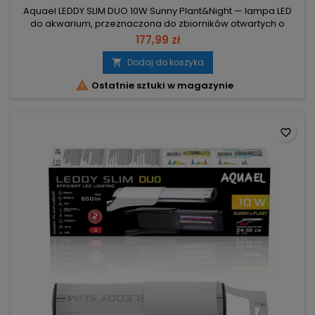
Aquael LEDDY SLIM DUO 10W Sunny Plant&Night — lampa LED
do akwarium, przeznaczona do zbiorników otwartych o
długości 20–30 cm. Moc 10W (2×5W) – niskie zużycie energii
177,99 zł
przy pełnym oświetleniu małych akwariów. Strumień świetlny
650 lm – wyraźne odwzorowanie barw i odpowiednia
Dodaj do koszyka

jasność aranżacji. Sekwencja diod: SUNNY (7000K) + PLANT

Ostatnie sztuki w magazynie
(9000K), ogólnie...
favorite_border