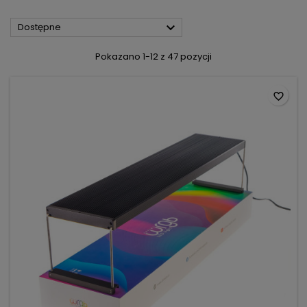

Dostępne
Pokazano 1-12 z 47 pozycji
favorite_border