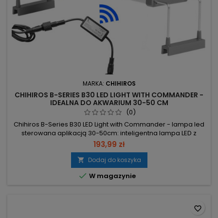
MARKA:
CHIHIROS
CHIHIROS B-SERIES B30 LED LIGHT WITH COMMANDER -
IDEALNA DO AKWARIUM 30-50 CM
(0)
Chihiros B-Series B30 LED Light with Commander - lampa led
sterowana aplikacją 30-50cm: inteligentna lampa LED z
idealnym spektrum dla roślin i pełną kontrolą przez aplikację.
193,99 zł
Diody: 24 white (6500K) + 6 RGB – pełne spektrum i lepsze
wybarwienie roślin. Strumień: 1292 lm – intensywne
Dodaj do koszyka

oświetlenie akwarium. Moc: 20.9W – niskie zużycie energii.

W magazynie
Szerokość...
favorite_border