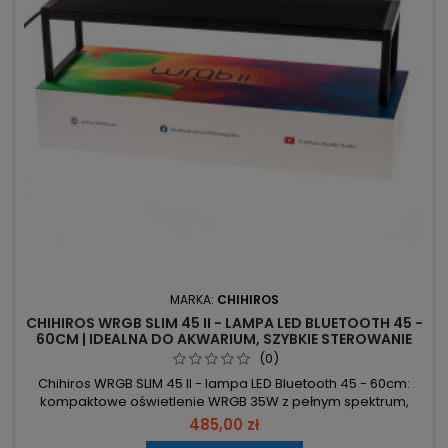
MARKA:
CHIHIROS
CHIHIROS WRGB SLIM 45 II - LAMPA LED BLUETOOTH 45 -
60CM | IDEALNA DO AKWARIUM, SZYBKIE STEROWANIE
(0)
Chihiros WRGB SLIM 45 II - lampa LED Bluetooth 45 - 60cm:
kompaktowe oświetlenie WRGB 35W z pełnym spektrum,
dedykowane do akwariów roślinnych. Moc 35W, strumień
485,00 zł
1800 lm – wydajne światło zapewniające fotosyntezę i