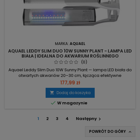
MARKA:
AQUAEL
AQUAEL LEDDY SLIM DUO 10W SUNNY PLANT - LAMPA LED
BIAŁA | IDEALNA DO AKWARIUM ROŚLINNEGO
(0)
Aquael Leddy Slim Duo 10W Sunny Plant — lampa LED biała do
otwartych akwariów 20–30 cm, łącząca efektywne
oświetlenie z wiernym odwzorowaniem kolorów. 10 W (2×5
177,99 zł
W) – niskie zużycie energii przy równomiernym świetle. 650
lm – odpowiednia jasność dla małych zbiorników. 8000 K –
Dodaj do koszyka

zbalansowana temperatura barwowa sprzyjająca

W magazynie
wyglądowi i roślinom. Długość...
1
2
3
4
Następny

POWRÓT DO GÓRY
