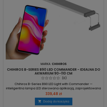
MARKA:
CHIHIROS
CHIHIROS B-SERIES B90 LED COMMANDER - IDEALNA DO
AKWARIUM 90–110 CM
(0)
Chihiros B-Series B90 LED Light with Commander —
inteligentna lampa LED sterowana aplikacją, zaprojektowana
dla akwariów roślinnych. 72 white + 18 RGB diod – pełne
339,48 zł
spektrum dla optymalnego wzrostu i wybarwienia roślin. 2881
lm strumienia przy 46.8W poboru – wysoka jasność przy
Dodaj do koszyka

niskim zużyciu energii. Sterowanie przez aplikację