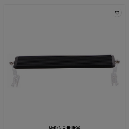
favorite_border
MARKA:
CHIHIROS