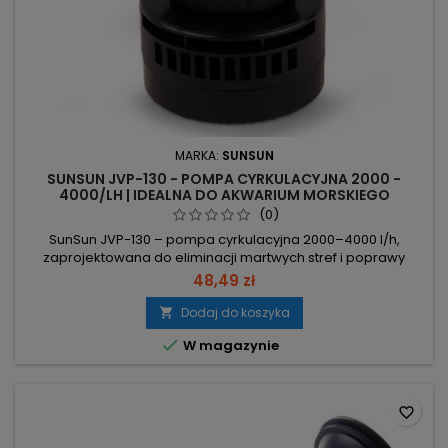
MARKA:
SUNSUN
SUNSUN JVP-130 - POMPA CYRKULACYJNA 2000 -
4000/LH | IDEALNA DO AKWARIUM MORSKIEGO
(0)
SunSun JVP-130 – pompa cyrkulacyjna 2000–4000 l/h,
zaprojektowana do eliminacji martwych stref i poprawy
cyrkulacji w akwarium. Wydajność 2000–4000 l/h –
48,49 zł
równomierna cyrkulacja i lepsza filtracja całego zbiornika.
Moc 6W – niskie zużycie energii i cicha praca (gumki tłumią
Dodaj do koszyka

drgania). Wymiary 6,6×6,1×11,4 cm; kabel 1,4 m – kompaktowy

W magazynie
montaż, stabilny...
favorite_border