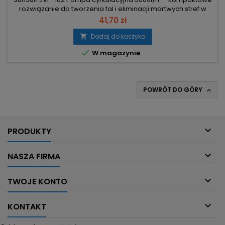
rozwiązanie do tworzenia fal i eliminacji martwych stref w
akwarium. Wydajność 5000 l/h – silny przepływ gwarantujący
41,70 zł
skuteczną cyrkulację wody. Moc 12W – niskie zużycie energii
przy dużej efektywności. Montaż na silne przyssawki i
Dodaj do koszyka

obrotowa głowica – precyzyjne skierowanie strumienia.

W magazynie
Wymiary...
POWRÓT DO GÓRY


PRODUKTY

NASZA FIRMA

TWOJE KONTO

KONTAKT