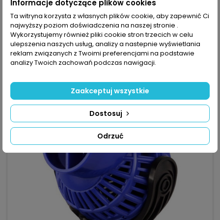
JECOD CWP-3000 - POMPA CYRKULACYJNA 3000L/H |
Informacje dotyczące plików cookies
IDEALNA DO AKWARIUM MORSKIEGO
Ta witryna korzysta z własnych plików cookie, aby zapewnić Ci
(0)
najwyższy poziom doświadczenia na naszej stronie .
Jecod CWP-3000 - pompa cyrkulacyjna 3000l/h
Wykorzystujemy również pliki cookie stron trzecich w celu
zaprojektowana do akwariów morskich, z mocnym
ulepszenia naszych usług, analizy a nastepnie wyświetlania
mocowaniem magnetycznym i regulacją kierunku
55,65 zł
reklam związanych z Twoimi preferencjami na podstawie
strumienia. Wydajność 3000 l/h (min 2500 l/h) – silny
analizy Twoich zachowań podczas nawigacji.
przepływ zapewniający równomierne rozprowadzenie
Dodaj do koszyka

pierwiastków i redukcję martwych stref. Moc 4W – niskie

W magazynie
zużycie energii przy stałej pracy. Regulacja 75–100% –...
Zaakceptuj wszystkie
Dostosuj
favorite_border
Odrzuć