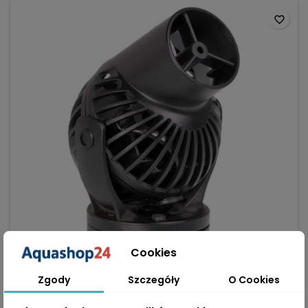
favorite_border
Cookies
Zgody
Szczegóły
O Cookies
MARKA:
JEBAO / JECOD