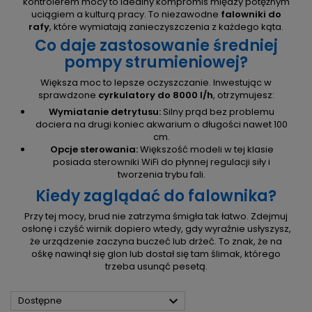
kontrolerem mocy to idealny kompromis między potężnym
uciągiem a kulturą pracy. To niezawodne
falowniki do
rafy
, które wymiatają zanieczyszczenia z każdego kąta.
Co daje zastosowanie średniej
pompy strumieniowej?
Większa moc to lepsze oczyszczanie. Inwestując w
sprawdzone
cyrkulatory do 8000 l/h
, otrzymujesz:
Wymiatanie detrytusu:
Silny prąd bez problemu
dociera na drugi koniec akwarium o długości nawet 100
cm.
Opcje sterowania:
Większość modeli w tej klasie
posiada sterowniki WiFi do płynnej regulacji siły i
tworzenia trybu fali.
Kiedy zaglądać do falownika?
Przy tej mocy, brud nie zatrzyma śmigła tak łatwo. Zdejmuj
osłonę i czyść wirnik dopiero wtedy, gdy wyraźnie usłyszysz,
że urządzenie zaczyna buczeć lub drżeć. To znak, że na
ośkę nawinął się glon lub dostał się tam ślimak, którego
trzeba usunąć pesetą.

Dostępne