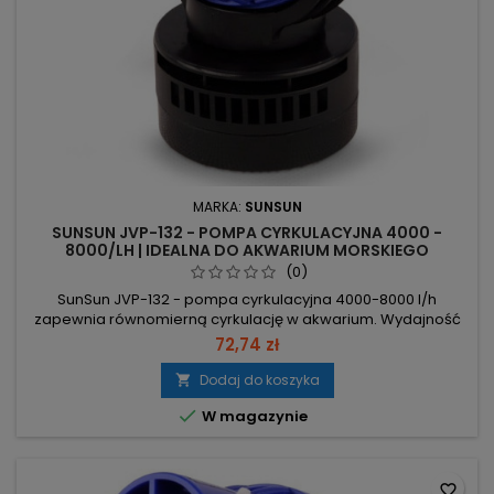
MARKA:
SUNSUN
SUNSUN JVP-132 - POMPA CYRKULACYJNA 4000 -
8000/LH | IDEALNA DO AKWARIUM MORSKIEGO
(0)
SunSun JVP-132 - pompa cyrkulacyjna 4000-8000 l/h
zapewnia równomierną cyrkulację w akwarium. Wydajność
4000–8000 l/h – eliminuje "martwe strefy" i poprawia filtrację.
72,74 zł
Moc 12W – energooszczędna, cicha praca; gumki pod
magnesami tłumią drgania. Wymiary 8,7×8×13,5 cm, kabel 2,5
Dodaj do koszyka

m – kompaktowa, montaż na magnesie z obrotową głowicą.

W magazynie
Oś ze spieku metali...
favorite_border