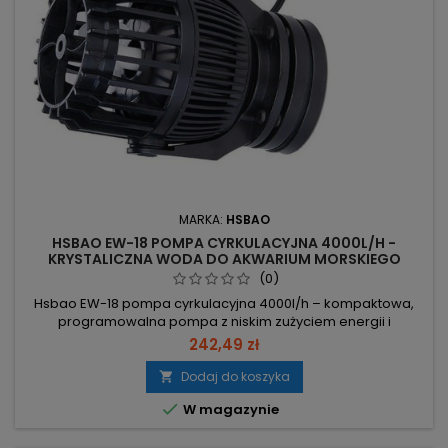
MARKA:
HSBAO
HSBAO EW-18 POMPA CYRKULACYJNA 4000L/H -
KRYSTALICZNA WODA DO AKWARIUM MORSKIEGO
(0)
Hsbao EW-18 pompa cyrkulacyjna 4000l/h – kompaktowa,
programowalna pompa z niskim zużyciem energii i
zaawansowanym kontrolerem LCD. Wydajność 4000 l/h –
242,49 zł
silny przepływ dla równomiernej dystrybucji pierwiastków i
substancji odżywczych. Moc 10W – niskie zużycie energii przy
Dodaj do koszyka

dużej wydajności. 6 programowalnych trybów (M1–M6), tryb

W magazynie
nocny i funkcja FEED 10...