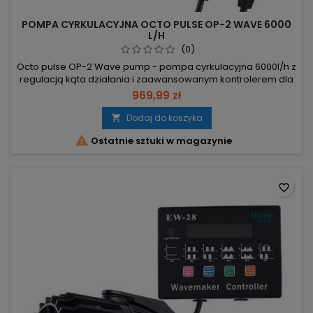
POMPA CYRKULACYJNA OCTO PULSE OP-2 WAVE 6000
L/H
(0)
Octo pulse OP-2 Wave pump - pompa cyrkulacyjna 6000l/h z
regulacją kąta działania i zaawansowanym kontrolerem dla
entuzjastów akwarystyki. Wydajność 6000 l/h (regulowana
969,99 zł
30–100%) – silna, płynna cyrkulacja w 8 trybach. Moc 5–10W –
niskie zużycie energii zależne od ustawienia. Dla akwarium
Dodaj do koszyka

80–300 l (40–100 cm szer.) – maks. grubość szyby 12 mm....

Ostatnie sztuki w magazynie
favorite_border