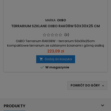
MARKA:
OIIBO
TERRARIUM SZKLANE OIIBO RAK08W 50X30X25 CM
(0)
OiiBO Terrarium RAK08W - terrarium 50x30x25cm:
kompaktowe terrarium ze szklanymi ścianami i górną siatką
wentylacyjną, przygotowane do montażu oświetlenia oraz
223,09 zł
maty grzewczej. Wymiary 50,8×30,5×25,5 cm – odpowiednie
dla małych gadów i gryzoni (np. gekony, chomiki, świnki
Dodaj do koszyka

morskie). Szklane 360° + górna siatka – maksymalny dostęp

W magazynie
światła i UVB;...
POWRÓT DO GÓRY


PRODUKTY