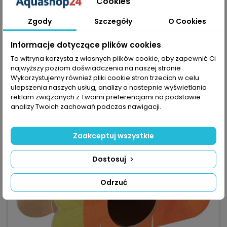
Cookies
drewniany, domek i wspinacz w jednym, bez impregnatów i
farb. 100% drewno – bez impregnatów i sztucznych
43,16 zł
Zgody
Szczegóły
O Cookies
barwników, bezpieczne do żucia. 2w1 (domek + wspinacz) –
kryjówka i miejsce do zabawy, zwiększa aktywność. Wymiary
Dodaj do koszyka

26×11×14 cm – kompaktowy rozmiar odpowiedni dla chomika,
Informacje dotyczące plików cookies

W magazynie
szczura, myszoskoczka. Otwór...
Ta witryna korzysta z własnych plików cookie, aby zapewnić Ci
najwyższy poziom doświadczenia na naszej stronie .
Wykorzystujemy również pliki cookie stron trzecich w celu
favorite_border
ulepszenia naszych usług, analizy a nastepnie wyświetlania
reklam związanych z Twoimi preferencjami na podstawie
analizy Twoich zachowań podczas nawigacji.
Zaakceptuj wszystkie
Dostosuj
Odrzuć