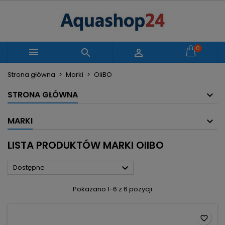
×
×
×
×
Moje listy życzeń
((modalTitle))
Utwórz listę życzeń
Zaloguj się
Utwórz nową listę
add_circle_outline
((confirmMessage))
Musisz być zalogowany by zapisać produkty na
0
Nazwa listy życzeń



swojej liście życzeń.
Strona główna
Marki
OiiBO
((cancelText))
((modalDeleteText))
Anuluj
Zaloguj się
STRONA GŁÓWNA
Anuluj
Utwórz listę życzeń
MARKI
LISTA PRODUKTÓW MARKI OIIBO

Dostępne
Pokazano 1-6 z 6 pozycji
favorite_border