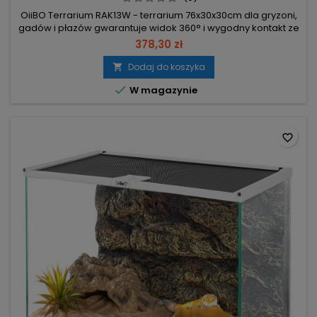
OiiBO Terrarium RAK13W - terrarium 76x30x30cm dla gryzoni,
gadów i płazów gwarantuje widok 360° i wygodny kontakt ze
zwierzęciem. Wymiary 76,2 x 30,5 x 30,5 cm – odpowiednie
378,30 zł
siedlisko dla małych gatunków (gekony, żółwie do 20 cm,
chomiki, świnki morskie). Przezroczysta taca PCV –
Dodaj do koszyka

zapobiega wyciekowi, łatwa do wyciągnięcia i szybkiego

W magazynie
czyszczenia. Górna...
favorite_border