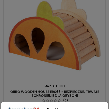
MARKA:
OIIBO
OIIBO WOODEN HOUSE ERS68 - BEZPIECZNE, TRWAŁE
SCHRONIENIE DLA GRYZONI
(0)
OiiBO Wooden House ERS68 - domek dla gryzoni: 100%