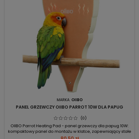
MARKA:
OIIBO
PANEL GRZEWCZY OIIBO PARROT 10W DLA PAPUG
(0)
OIIBO Parrot Heating Pad - panel grzewczy dla papug 10W:
kompaktowy panel do montażu w klatce, zapewniający stałe
ogrzewanie. Moc 10W – niskie zużycie energii. Temperatura
80,50 zł