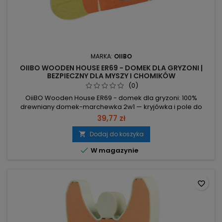
MARKA:
OIIBO
OIIBO WOODEN HOUSE ER69 - DOMEK DLA GRYZONI |
BEZPIECZNY DLA MYSZY I CHOMIKÓW
(0)
OiiBO Wooden House ER69 - domek dla gryzoni: 100%
drewniany domek-marchewka 2w1 — kryjówka i pole do
wspinaczki. 100% drewno, bez impregnatów – bezpieczne
39,77 zł
schronienie i naturalne ścieranie zębów. Wymiary 26×11×12
cm – stabilna konstrukcja, nie wymaga ciągłego
Dodaj do koszyka

poprawiania. Średnica otworu 6,5 cm – wejście odpowiednie

W magazynie
dla chomików, szczurów i...
favorite_border