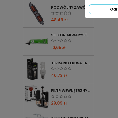
PODWÓJNY ZAWÓR CHIHIROS DOUBLE TAP 12/16→16/22 Z REDUKCJĄ 12→16 MM
Odr
48,49 zł
SILIKON AKWARYSTYCZNY 60 ML CZARNY
10,65 zł
TERRARIO ERUSA TROPICAL UVB 5.0 ŻARÓWKA SPIRALNA 13W - IDEALNA DO TROPIKALNYCH TERRARIÓW
40,73 zł
FILTR WEWNĘTRZNY GĄBKOWY KRUGER MEIER AEROTWIN BIO S Z BIOFILTRACJĄ
29,09 zł