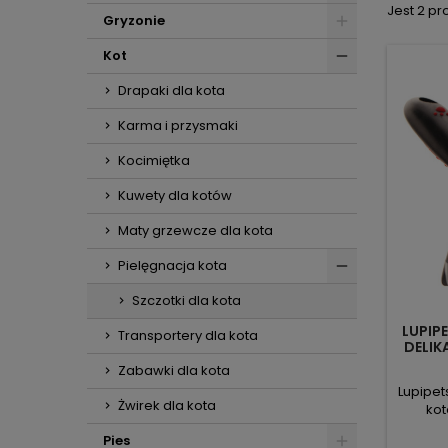
Jest 2 pr
Gryzonie
Kot
Drapaki dla kota
Karma i przysmaki
Kocimiętka
Kuwety dla kotów
Maty grzewcze dla kota
Pielęgnacja kota
Szczotki dla kota
LUPIPE
Transportery dla kota
DELIK
Zabawki dla kota
Lupipet
Żwirek dla kota
kot
wycz
Pies
zmniejs