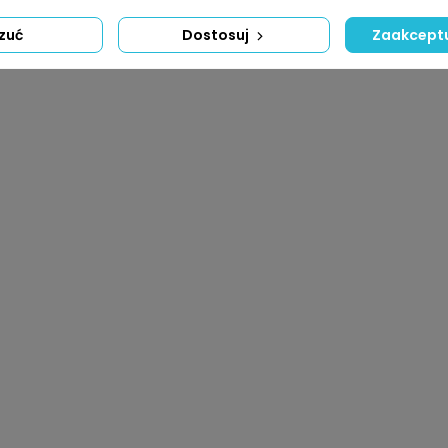
zuć
Dostosuj
Zaakceptu