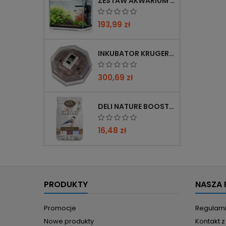
ZESTAW AKWARIUM KRUGER MEIER SHRIMP!ONE PRO 50 25 L DLA KREWETEK
193,99 zł
INKUBATOR KRUGER MEIER PROLEXOR 60 NA 60 JAJ Z TERMOSTATEM
300,69 zł
DELI NATURE BOOSTER MIX 850G - PRZYCIĄGA PTAKI ZIMĄ, BOGATY W WITAMINY
16,48 zł
PRODUKTY
NASZA 
Promocje
Regulam
Nowe produkty
Kontakt 