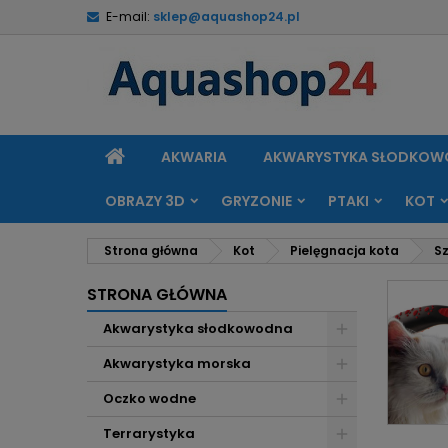
E-mail:
sklep@aquashop24.pl
M
(
U
Z
add_circle_outline
((
Mu
Na
STRONA
AKWARIA
AKWARYSTYKA SŁODKO
GŁÓWNA
OBRAZY 3D
GRYZONIE
PTAKI
KOT
Strona główna
Kot
Pielęgnacja kota
Sz
STRONA GŁÓWNA
Akwarystyka słodkowodna
Akwarystyka morska
Oczko wodne
Terrarystyka