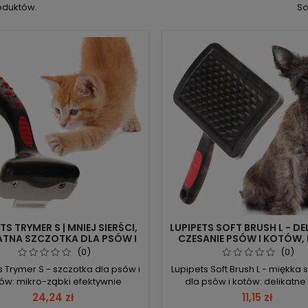
oduktów.
So
TS TRYMER S | MNIEJ SIERŚCI,
LUPIPETS SOFT BRUSH L - DE
ATNA SZCZOTKA DLA PSÓW I
CZESANIE PSÓW I KOTÓW, 
KOTÓW
KOŁTUNÓW
(0)
(0)
s Trymer S - szczotka dla psów i
Lupipets Soft Brush L - miękka 
ów: mikro-ząbki efektywnie
dla psów i kotów: delikatne
esują podszerstek, znacząco
masują skórę i zbierają pods
24,24 zł
11,15 zł
zając ilość luźnej sierści. Mikro-
bez drapania. Wymiary 11,5×8,