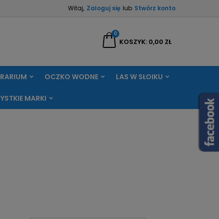
Witaj,
Zaloguj się
lub
Stwórz konto
×
×
×
×
0
aj
KOSZYK
0,00 ZŁ
RRARIUM
OCZKO WODNE
LAS W SŁOIKU
)
ę
YSTKIE MARKI
ń