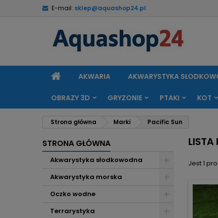
E-mail:
sklep@aquashop24.pl
M
(
U
Z
add_circle_outline
((
Mu
Na
STRONA
AKWARIA
AKWARYSTYKA SŁODKO
GŁÓWNA
OBRAZY 3D
GRYZONIE
PTAKI
KOT
Strona główna
Marki
Pacific Sun
LISTA
STRONA GŁÓWNA
Akwarystyka słodkowodna
Jest 1 pro
Akwarystyka morska
Oczko wodne
Terrarystyka