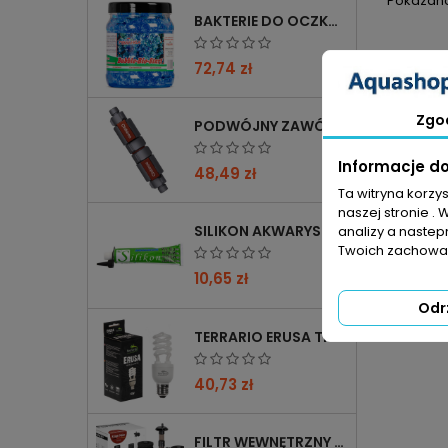
Pokazano 
BAKTERIE DO OCZKA WODNEGO FEMANGA BUBBLE BIO START 1000 ML
72,74 zł
Zgo
PODWÓJNY ZAWÓR CHIHIROS DOUBLE TAP 12/16→16/22 Z REDUKCJĄ 12→16 MM
Informacje d
48,49 zł
Ta witryna korzy
naszej stronie . 
SILIKON AKWARYSTYCZNY 60 ML CZARNY
analizy a nastep
Twoich zachowań
10,65 zł
Odr
TERRARIO ERUSA TROPICAL UVB 5.0 ŻARÓWKA SPIRALNA 13W - IDEALNA DO TROPIKALNYCH TERRARIÓW
40,73 zł
FILTR WEWNĘTRZNY GĄBKOWY KRUGER MEIER AEROTWIN BIO S Z BIOFILTRACJĄ