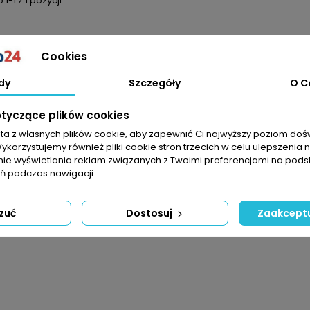
1-1 z 1 pozycji
Cookies
dy
Szczegóły
O C
otyczące plików cookies
sta z własnych plików cookie, aby zapewnić Ci najwyższy poziom do
Wykorzystujemy również pliki cookie stron trzecich w celu ulepszenia 
nie wyświetlania reklam związanych z Twoimi preferencjami na pods
 podczas nawigacji.
zuć
Dostosuj
Zaakceptu