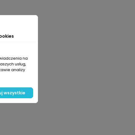
ookies
świadczenia na
naszych usług,
tawie analizy
j wszystkie