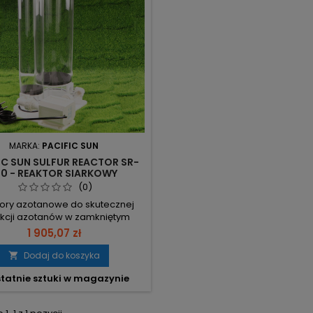
MARKA:
PACIFIC SUN
IC SUN SULFUR REACTOR SR-
50 - REAKTOR SIARKOWY
(0)
ory azotanowe do skutecznej
kcji azotanów w zamkniętym
emie akwariowym. Metoda ta
1 905,07 zł
ztałca azotan w gaz azotowy za
pomocą perełek siarki.
Dodaj do koszyka

tatnie sztuki w magazynie