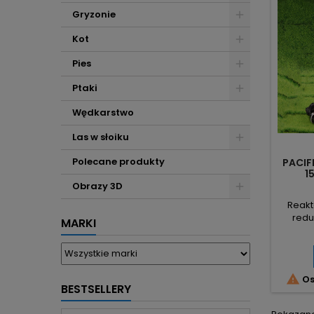
Gryzonie
Kot
Pies
Ptaki
Wędkarstwo
Las w słoiku
Polecane produkty
PACIF
1
Obrazy 3D
Reakt
redu
MARKI
syst
przeks

Os
BESTSELLERY