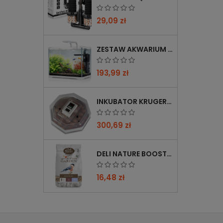
29,09 zł
ZESTAW AKWARIUM KRUGER MEIER SHRIMP!ONE PRO 50 25 L DLA KREWETEK
193,99 zł
INKUBATOR KRUGER MEIER PROLEXOR 60 NA 60 JAJ Z TERMOSTATEM
300,69 zł
DELI NATURE BOOSTER MIX 850G - PRZYCIĄGA PTAKI ZIMĄ, BOGATY W WITAMINY
16,48 zł