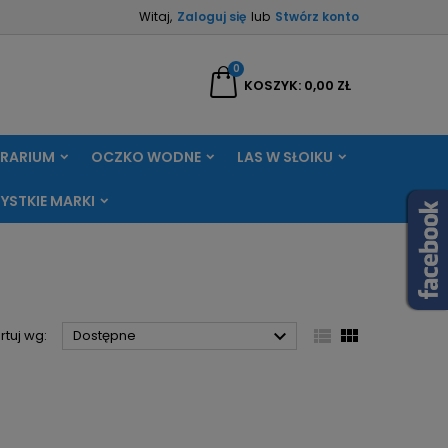
Witaj,
Zaloguj się
lub
Stwórz konto
×
×
×
×
0
aj
KOSZYK
0,00 ZŁ
RRARIUM
OCZKO WODNE
LAS W SŁOIKU
)
ę
YSTKIE MARKI
ń



rtuj wg:
Dostępne