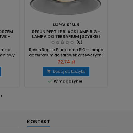
MARKA:
RESUN
LOSZEM
RESUN REPTILE BLACK LAMP BIG -
UVB -
LAMPA DO TERRARIUM | SZYBKIE I
UM
BEZPIECZNE OGRZEWANIE DLA
(0)
GADÓW
em na
Resun Reptile Black Lamp BIG — lampa
uminiowy
do terrarium do żarówek grzewczych i
ętrzem i
UVB, z dużym gwintem E27 i
72,74 zł
x. 75W
włącznikiem na kablu. Gwint E27 –
a dla
kompatybilny ze standardowymi
Dodaj do koszyka

enów i
żarówkami grzewczymi i UVB. Maks.

W magazynie
 UVB
moc 150W – umożliwia stosowanie
/10.0) –
mocnych źródeł ciepła dla
 żarówką
wymagających terrariów. Ceramiczna

a –
oprawka – chroni żarówkę przed
...
przegrzaniem i...
KONTAKT