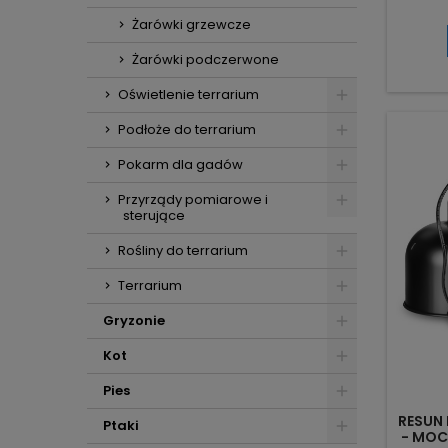
grzew
oprawę 
Żarówki grzewcze
– o
e
Żarówki podczerwone
ogrzew
ze st
Oświetlenie terrarium
wysoko
cm, w
Podłoże do terrarium
Pokarm dla gadów
Przyrządy pomiarowe i
sterujące
Rośliny do terrarium
Terrarium
Gryzonie
Kot
Pies
RESUN 
Ptaki
- MOC