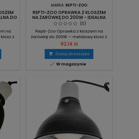
MARKA:
REPTI-ZOO
LOSZEM
REPTI-ZOO OPRAWKA Z KLOSZEM
ALNA DO
NA ŻARÓWKĘ DO 200W - IDEALNA
DO TERRARIUM, SZYBKA WYSYŁKA
(0)
em na
Repti-Zoo Oprawka z kloszem na
klosz z
żarówkę do 200W — metalowy klosz z
nią i
polerowanym wnętrzem i
92,14 zł
paruje
ceramicznym gniazdem E27,
e emisję
przeznaczona do żarówek
Dodaj do koszyka

a. Maks.
grzewczych, halogenów i emiterów

W magazynie
zości
ciepła. Maks. moc: 200W – obsługuje
enów i
mocne źródła ciepła i emitery. Gniazdo
a E27 –
ceramiczne E27 – kompatybilne z
żliwość
popularnymi żarówkami grzewczymi.
.
Wymiary zewn.: Ø25×H20 cm; mieści
żarówkę...