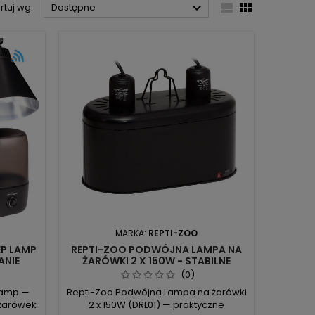



rtuj wg:
Dostępne
MARKA:
REPTI-ZOO
EP LAMP
REPTI-ZOO PODWÓJNA LAMPA NA
ANIE
ŻARÓWKI 2 X 150W - STABILNE
CIEPŁO DLA TERRARIUM
(0)
 Lamp —
Repti-Zoo Podwójna Lampa na żarówki
 żarówek
2 x 150W (DRL01) — praktyczne