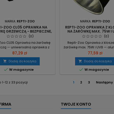
MARKA:
REPTI-ZOO
MARKA:
REPTI-ZOO
TI-ZOO CL05 OPRAWKA NA
REPTI-ZOO OPRAWKA Z K
KĘ GRZEWCZĄ - BEZPIECZNE,
NA ŻARÓWKĘ MAX. 75W I 
IEZAWODNE OGRZEWANIE
IDEALNA DO TERRARI
(0)
(0)
ERRARIUM DLA GADÓW
-Zoo CL05 Oprawka na żarówkę
Repti-Zoo Oprawka z klosz
czą — uniwersalna oprawka z
żarówkę max. 75W i UVB — al
wytem do montażu wewnątrz
klosz z wysoko polerowaną wn
87,29 zł
77,59 zł
ium, redukująca straty ciepła i
ceramiczna oprawka E27. Ma
alająca na pełne oddawanie
(gwint E27) – przeznaczon
Dodaj do koszyka
Dodaj do koszyka


omieni UV. Moc do 150W –
żarówek grzewczych, halog


W magazynie
W magazynie
miczny gwint obsługuje silne
lamp rtęciowych do 75W.
 grzewcze i UVB. Długość kabla
kompaktowe 13/15/25/26W (5.0
+ włącznik na kablu – wygodne
kompatybilna z każdą spiralną
1-12 z 33 pozycji
1
2
3
Następny
nie i sterowanie bez ingerencji
UVB. Aluminium + ceramik
w instalację....
polerowana powierzchnia
FIRMA
TWOJE KONTO