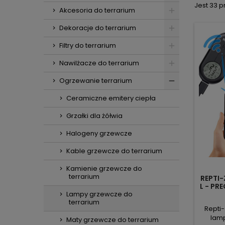
Jest 33 
Akcesoria do terrarium
Dekoracje do terrarium
Filtry do terrarium
Nawilżacze do terrarium
Ogrzewanie terrarium
Ceramiczne emitery ciepła
Grzałki dla żółwia
Halogeny grzewcze
Kable grzewcze do terrarium
Kamienie grzewcze do
terrarium
REPTI
L - PR
Z
Lampy grzewcze do
terrarium
Repti-
lamp
Maty grzewcze do terrarium