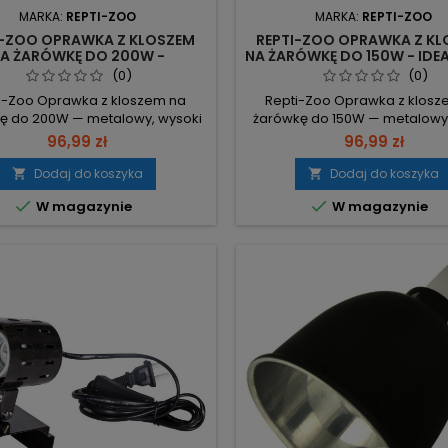
MARKA:
REPTI-ZOO
MARKA:
REPTI-ZOO
I-ZOO OPRAWKA Z KLOSZEM
REPTI-ZOO OPRAWKA Z K
A ŻARÓWKĘ DO 200W -
NA ŻARÓWKĘ DO 150W - IDE
IEZAWODNE OGRZEWANIE
TERRARIUM
(0)
(0)
TERRARIUM
i-Zoo Oprawka z kloszem na
Repti-Zoo Oprawka z klosz
ę do 200W — metalowy, wysoki
żarówkę do 150W — metalowy 
eparuje żarówkę od powierzchni
wysoko-polerną powierzch
96,99 zł
96,99 zł
a światło oraz ciepło na wybiegu
otworami wentylacyjnymi se
cia. Maks. moc 200W – obsługa
żarówkę od terrarium i kieruj
Dodaj do koszyka
Dodaj do koszyka


ych żarówek grzewczych dla
ciepła/UVi na wybieg zwierzęci


W magazynie
W magazynie
nego ogrzewania. Ceramiczna
moc 150W – obsługa więks
ka E27 do 150W – bezpieczne
żarówek grzewczych, halog
do do standardowych żarówek
emiterów. Oprawka ceramiczn
miary Ø21×27 cm – klosz mieści
standardowe mocowanie, mo
żarówkę...
użycia powszechnych..