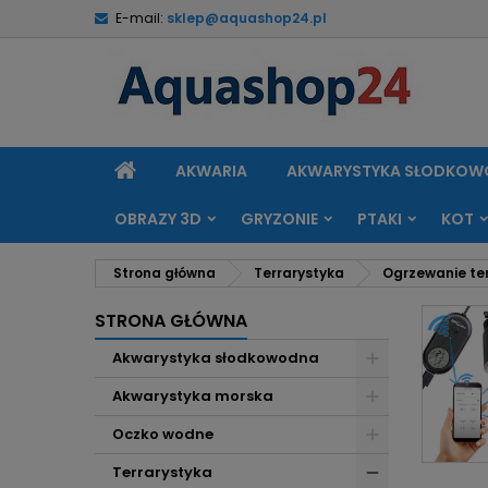
E-mail:
sklep@aquashop24.pl
M
(
U
Z
add_circle_outline
((
Mu
Na
STRONA
AKWARIA
AKWARYSTYKA SŁODKO
GŁÓWNA
OBRAZY 3D
GRYZONIE
PTAKI
KOT
Strona główna
Terrarystyka
Ogrzewanie te
STRONA GŁÓWNA
Akwarystyka słodkowodna
Akwarystyka morska
Oczko wodne
Terrarystyka