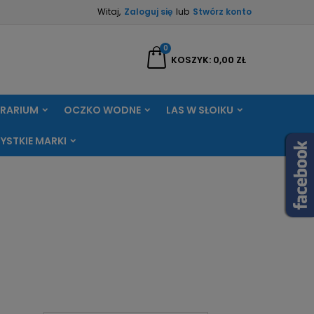
Witaj,
Zaloguj się
lub
Stwórz konto
×
×
×
×
0
aj
KOSZYK
0,00 ZŁ
RRARIUM
OCZKO WODNE
LAS W SŁOIKU
)
ę
YSTKIE MARKI
ń