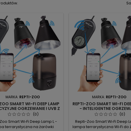
produktów.
So
MARKA:
REPTI-ZOO
MARKA:
REPTI-ZOO
-ZOO SMART WI-FI DEEP LAMP
REPTI-ZOO SMART WI-FI DE
ECYZYJNE OGRZEWANIE I UVB Z
- INTELIGENTNE OGRZEW
DALNYM STEROWANIEM
TERRARIUM
(0)
(0)
Zoo Smart Wi‑Fi Deep Lamp L -
Repti-Zoo Smart Wi‑Fi Deep
a terrarystyczna na żarówki
lampa terrarystyczna Wi‑Fi do