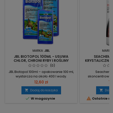
MARKA:
JBL
MARKA
JBL BIOTOPOL 100ML - USUWA
SEACHEM P
CHLOR, CHRONI RYBY I ROŚLINY
KRYSTALICZNA 
(0)
JBL Biotopol 100ml – opakowanie 100 ml,
Seachem P
wystarcza na około 400 l wody.
skoncentrowan
Konkretna wydajność ułatwia
neutralizujący ch
12,60 zł
72
planowanie zużycia. 100 ml – pojemność
wiążący amoniak
opakowania ok. 400 l – objętość wody,
Pojemność 2
Dodaj do koszyka
Doda


na którą wystarcza Mniej uzupełnień –
opakowanie do r


W magazynie
Ostatnie sz
rzadsze zakupy i łatwiejsze dozowanie
Dawka: 1 nakręt
usuwa 1 mg/l
chloraminy lub 5 m
000 l — wysoka k