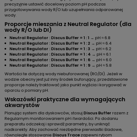
precyzyjnie ustawić docelowy poziom pH podczas
przygotowywania wody R/O lub uzupełniania odparowanej
wody.
Proporcje mieszania z Neutral Regulator (dla
wody R/O lub DI)
Neutral Regulator : Discus Buffer = 1 : 1
→ pH ≈ 6.8
Neutral Regulator : Discus Buffer = 1 : 2
→ pH ≈ 6.4
Neutral Regulator : Discus Buffer = 1 : 3
→ pH ≈ 6.2
Neutral Regulator : Discus Buffer = 1 : 4
→ pH ≈ 6.1
Neutral Regulator : Discus Buffer = 1 : 6
→ pH ≈ 6.0
Neutral Regulator : Discus Buffer = 1 : 9
→ pH ≈ 5.8
Wartości te dotyczą wody niebuforowanej (RO/DI). Jeżeli w
wodzie obecny jest już inny środek buforujący, przedstawione
proporcje należy traktować jako punkt wyjścia i korygować w
oparciu o pomiary pH.
Wskazówki praktyczne dla wymagających
akwarystów
Planując system dla dyskowców, stosuj
Discus Buffer
razem z
Regularnym monitorowaniem pH i twardości. Po dodaniu
preparatu odczekaj i sprawdź parametry, by uniknąć
nadkorekty. Aby zachować niezbędne pierwiastki śladowe,
równoległe stosowanie
Discus Trace
zapewni rybom