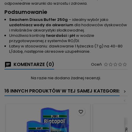
odpowiednie warunki do wzrostu i zdrowia.
Podsumowanie
Seachem Discus Buffer 250g
– idealny wybór jako
uzdatniacz wody do akwarium
dla hodowców dyskowców
i miłośników akwarystyki słodkowodnej.
Umożliwia kontrolę
twardości
i
pH
w wodzie
przygotowywanej z systemów RO/DI.
Łatwy w stosowaniu: dawkowanie 1 łyżeczka (7 g) na 40–80
L/dobę, następnie okresowe uzupełnianie.
KOMENTARZE (0)
Oceń
Na razie nie dodano żadnej recenzji.
16 INNYCH PRODUKTÓW W TEJ SAMEJ KATEGORII:
>
<
favorite_border