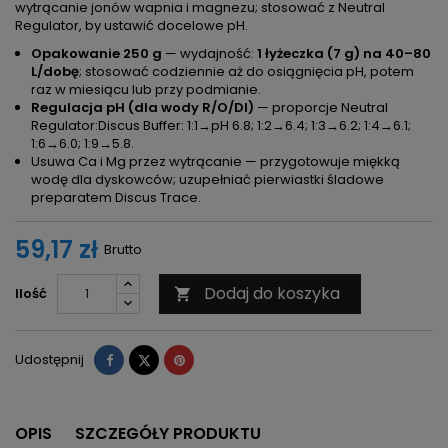
wytrącanie jonów wapnia i magnezu; stosować z Neutral
Regulator, by ustawić docelowe pH.
Opakowanie 250 g
— wydajność:
1 łyżeczka (7 g) na 40–80
L/dobę
; stosować codziennie aż do osiągnięcia pH, potem
raz w miesiącu lub przy podmianie.
Regulacja pH (dla wody R/O/DI)
— proporcje Neutral
Regulator:Discus Buffer: 1:1→pH 6.8; 1:2→6.4; 1:3→6.2; 1:4→6.1;
1:6→6.0; 1:9→5.8.
Usuwa Ca i Mg przez wytrącanie — przygotowuje miękką
wodę dla dyskowców; uzupełniać pierwiastki śladowe
preparatem Discus Trace.
59,17 zł
Brutto
Dodaj do koszyka
Ilość

Udostępnij
Tweetuj
Pinterest
Udostępnij
OPIS
SZCZEGÓŁY PRODUKTU