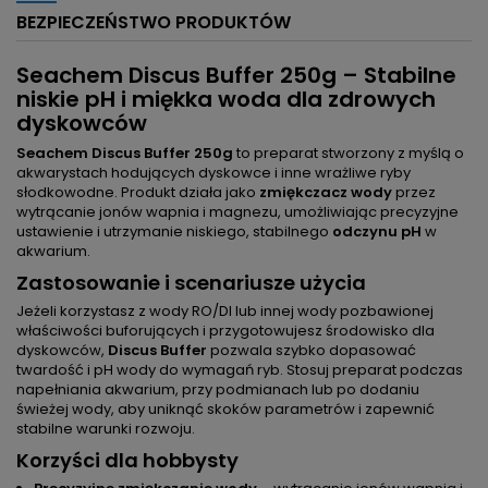
BEZPIECZEŃSTWO PRODUKTÓW
Seachem Discus Buffer 250g – Stabilne
niskie pH i miękka woda dla zdrowych
dyskowców
Seachem Discus Buffer 250g
to preparat stworzony z myślą o
akwarystach hodujących dyskowce i inne wrażliwe ryby
słodkowodne. Produkt działa jako
zmiękczacz wody
przez
wytrącanie jonów wapnia i magnezu, umożliwiając precyzyjne
ustawienie i utrzymanie niskiego, stabilnego
odczynu pH
w
akwarium.
Zastosowanie i scenariusze użycia
Jeżeli korzystasz z wody RO/DI lub innej wody pozbawionej
właściwości buforujących i przygotowujesz środowisko dla
dyskowców,
Discus Buffer
pozwala szybko dopasować
twardość i pH wody do wymagań ryb. Stosuj preparat podczas
napełniania akwarium, przy podmianach lub po dodaniu
świeżej wody, aby uniknąć skoków parametrów i zapewnić
stabilne warunki rozwoju.
Korzyści dla hobbysty