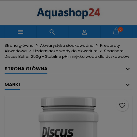
×
×
×
Moje listy życzeń
Utwórz listę życzeń
Zaloguj się
Utwórz nową listę
add_circle_outline
Musisz być zalogowany by zapisać produkty na
0
Nazwa listy życzeń



swojej liście życzeń.
Strona główna
Akwarystyka słodkowodna
Preparaty
Akwariowe
Uzdatniacze wody do akwarium
Seachem
Anuluj
Zaloguj się
Discus Buffer 250g - Stabilne pH i miękka woda dla dyskowców
Anuluj
Utwórz listę życzeń
STRONA GŁÓWNA
MARKI
favorite_border