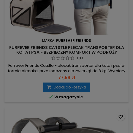
MARKA:
FURREVER FRIENDS
FURREVER FRIENDS CATSTLE PLECAK TRANSPORTER DLA
KOTA I PSA - BEZPIECZNY KOMFORT W PODRÓŻY
(0)
Furrever Friends Catstle - plecak transporter dla kota i psa w
formie plecaka, przeznaczony dla zwierząt do 8 kg. Wymiary
30x30x40cm – określona przestrzeń transportowa. Limit wagi
77,59 zł
8 kg – maksymalny dopuszczalny ciężar pupila. Materiały
odporne na drapanie, solidne zamki i sztywna konstrukcja –
Dodaj do koszyka

zwiększona trwałość. Górna i dolna otwierana klapa,...

W magazynie
favorite_border