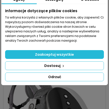
Informacje dotyczące plików cookies
Ta witryna korzysta z własnych plików cookie, aby zapewnić Ci
MARKA:
FURREVER FRIENDS
najwyższy poziom doświadczenia na naszej stronie .
FURREVER FRIENDS HAND CITTY GRAY - TRANSPORTER
Wykorzystujemy również pliki cookie stron trzecich w celu
DLA KOTA I PSA | BEZPIECZNY I LEKKI TRANSPORT
ulepszenia naszych usług, analizy a nastepnie wyświetlania
(0)
reklam związanych z Twoimi preferencjami na podstawie
Furrever Friends Hand Citty Gray - transporter dla kota i psa,
analizy Twoich zachowań podczas nawigacji.
sztywny i odporny na drapanie, przeznaczony dla zwierząt
do 8 kg. Wymiary 48×25×25 cm – kompaktowy rozmiar
87,29 zł
odpowiedni na podróże. Udźwig do 8 kg – dla kotów, małych
Zaakceptuj wszystkie
psów i drobnych zwierząt. 2× otwierana klapa + otwierana
Dodaj do koszyka

górna klapa – szybki dostęp i łatwe wyjmowanie zwierzaka.

W magazynie
Materiał...
Dostosuj
Odrzuć
favorite_border