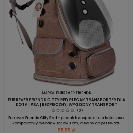
MARKA:
FURREVER FRIENDS
FURREVER FRIENDS CITTY RED PLECAK TRANSPORTER DLA
KOTA I PSA | BEZPIECZNY, WYGODNY TRANSPORT
(0)
Furrever Friends Citty Red - plecak transporter dla kota i psa:
kompaktowy plecak 40x27x40 cm, idealny do przewozu
zwierząt do 8 kg. Wymiary 40x27x40 cm – pomieści
96,99 zł