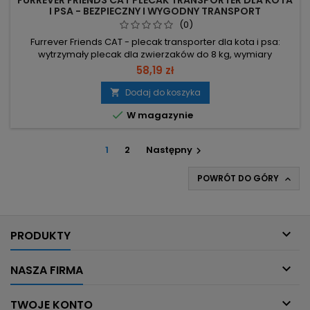
FURREVER FRIENDS CAT PLECAK TRANSPORTER DLA KOTA
I PSA - BEZPIECZNY I WYGODNY TRANSPORT
(0)
Furrever Friends CAT - plecak transporter dla kota i psa:
wytrzymały plecak dla zwierzaków do 8 kg, wymiary
31×27×42 cm. Zapewnia wentylację, łatwy dostęp i
58,19 zł
bezpieczeństwo podczas przenoszenia. Nośność do 8 kg –
odpowiedni dla kota, małego psa lub innego zwierzaka do 8
Dodaj do koszyka

kg. Wymiary 31×27×42 cm – wygodna przestrzeń dla pupila.

W magazynie
Materiały odporne na...
1
2
Następny

POWRÓT DO GÓRY


PRODUKTY

NASZA FIRMA

TWOJE KONTO