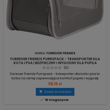
MARKA:
FURREVER FRIENDS
FURREVER FRIENDS PURRSPACK - TRANSPORTER DLA
KOTA I PSA | BEZPIECZNY I WYGODNY DLA PUPILA
(0)
Furrever Friends Purrspack - transporter dla kota i psa to
torba na ramię zapewniająca komfort pupila i wygodę
właściciela podczas podróży. Kompaktowa konstrukcja i
58,19 zł
praktyczne otwarcia ułatwiają obsługę. Wymiary 40×26×25
cm – odpowiednie wymiary do bezpiecznej drzemki i
Dodaj do koszyka

stabilnego transportu. Udźwig do 8 kg – dla kotów, małych

W magazynie
psów i innych małych...