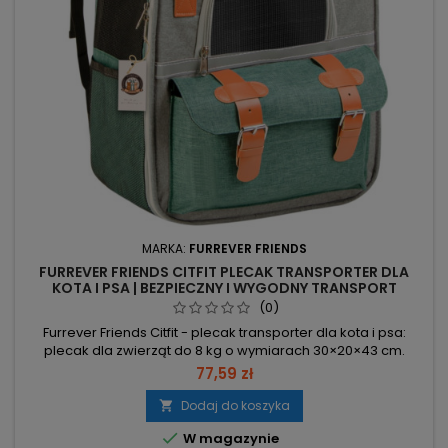
MARKA:
FURREVER FRIENDS
FURREVER FRIENDS CITFIT PLECAK TRANSPORTER DLA
KOTA I PSA | BEZPIECZNY I WYGODNY TRANSPORT
(0)
Furrever Friends Citfit - plecak transporter dla kota i psa:
plecak dla zwierząt do 8 kg o wymiarach 30×20×43 cm.
Materiały odporne na drapanie, solidne zamki i sztywna
77,59 zł
konstrukcja — wysoka trwałość. Całkowicie otwierana
przednia klapa i boczna siateczkowa klapka — łatwe
Dodaj do koszyka

wyjmowanie i dodatkowa wentylacja. Kieszonki przednie i

W magazynie
boczne oraz uchwyt ręczny i...