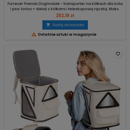
Furrever Friends Dogmobile - transporter na kółkach dla kota
i psa: torba + stelaż z kółkami i teleskopową rączką. Maks.
masa pupila 13 kg – bezpieczny dla kotów, małych psów i
252,19 zł
innych zwierząt do 13 kg. Wymiary torby 60×40×34 cm (ze
stelażem złożonym 65×40×44 cm) – kompaktowy transport i
Dodaj do koszyka

łatwe przechowywanie. Rączka teleskopowa 50–90 cm –

Ostatnie sztuki w magazynie
regulowana...
favorite_border