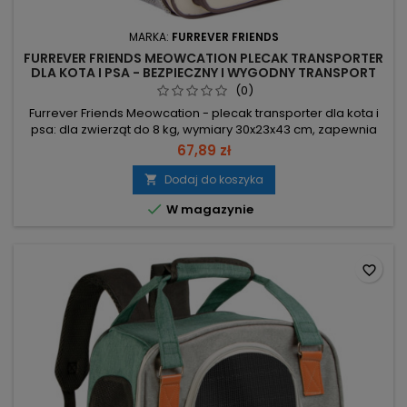
MARKA:
FURREVER FRIENDS
FURREVER FRIENDS MEOWCATION PLECAK TRANSPORTER
DLA KOTA I PSA - BEZPIECZNY I WYGODNY TRANSPORT
(0)
Furrever Friends Meowcation - plecak transporter dla kota i
psa: dla zwierząt do 8 kg, wymiary 30x23x43 cm, zapewnia
wygodne noszenie i wolne ręce. Mocne materiały i solidne
67,89 zł
zamki – odporne na drapanie i sztywna konstrukcja; trwałość
i bezpieczeństwo. Wentylacja + siateczkowa boczna klapka
Dodaj do koszyka

– stały dopływ powietrza i dodatkowe wyjście dla pupila.

W magazynie
Pełna...
favorite_border