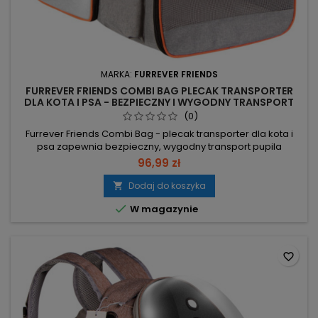
MARKA:
FURREVER FRIENDS
FURREVER FRIENDS COMBI BAG PLECAK TRANSPORTER
DLA KOTA I PSA - BEZPIECZNY I WYGODNY TRANSPORT
(0)
Furrever Friends Combi Bag - plecak transporter dla kota i
psa zapewnia bezpieczny, wygodny transport pupila
podczas codziennych wyjść i podróży. Udźwig do 8 kg –
96,99 zł
przeznaczony dla kotów, małych psów, królików i innych
zwierząt w limicie wagowym. Wymiary 50x30x33 cm –
Dodaj do koszyka

praktyczny rozmiar mieszczący typowe małe zwierzaki.

W magazynie
Materiały odporne na...
favorite_border