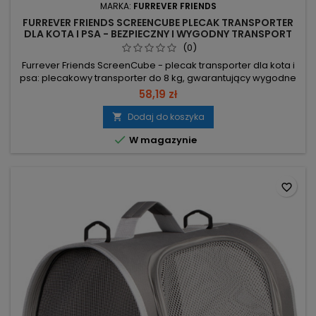
MARKA:
FURREVER FRIENDS
FURREVER FRIENDS SCREENCUBE PLECAK TRANSPORTER
DLA KOTA I PSA - BEZPIECZNY I WYGODNY TRANSPORT
(0)
Furrever Friends ScreenCube - plecak transporter dla kota i
psa: plecakowy transporter do 8 kg, gwarantujący wygodne
noszenie i pełną widoczność pupila. Wymiary 30×28×40 cm –
58,19 zł
odpowiednie dla małych zwierząt; stabilne, sztywne wnętrze.
Limit 8 kg – przeznaczony dla kotów, psów, królików i innych
Dodaj do koszyka

małych zwierzaków. Materiały odporne na drapanie,

W magazynie
solidne...
favorite_border