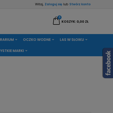
Witaj,
Zaloguj się
lub
Stwórz konto
×
×
×
×
0
aj
KOSZYK
0,00 ZŁ
RRARIUM
OCZKO WODNE
LAS W SŁOIKU
)
ę
YSTKIE MARKI
ń