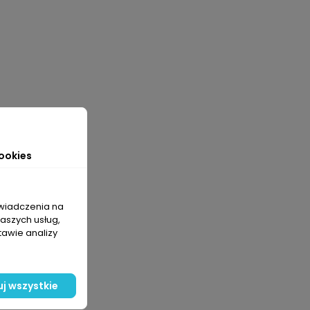
ookies
świadczenia na
naszych usług,
tawie analizy
j wszystkie