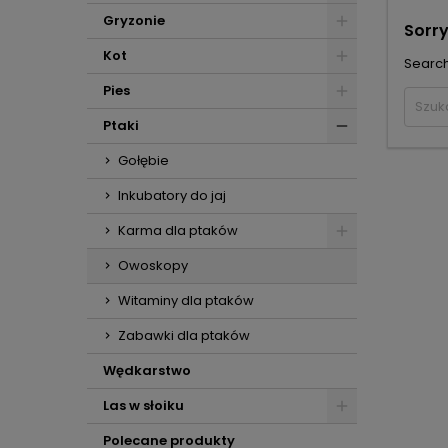
Gryzonie
Sorry
Kot
Search
Pies
Ptaki
Gołębie
Inkubatory do jaj
Karma dla ptaków
Owoskopy
Witaminy dla ptaków
Zabawki dla ptaków
Wędkarstwo
Las w słoiku
Polecane produkty