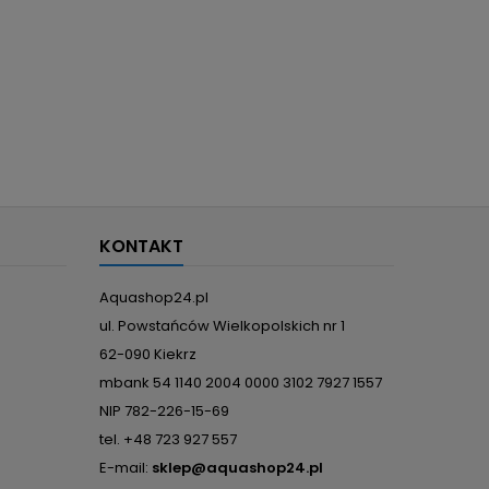
KONTAKT
Aquashop24.pl
ul. Powstańców Wielkopolskich nr 1
62-090 Kiekrz
mbank 54 1140 2004 0000 3102 7927 1557
NIP 782-226-15-69
tel. +48 723 927 557
E-mail:
sklep@aquashop24.pl