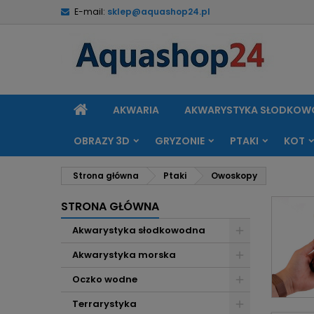
E-mail:
sklep@aquashop24.pl
M
(
U
Z
add_circle_outline
((
Mu
Na
STRONA
AKWARIA
AKWARYSTYKA SŁODKO
GŁÓWNA
OBRAZY 3D
GRYZONIE
PTAKI
KOT
Strona główna
Ptaki
Owoskopy
STRONA GŁÓWNA
Akwarystyka słodkowodna
Akwarystyka morska
Oczko wodne
Terrarystyka