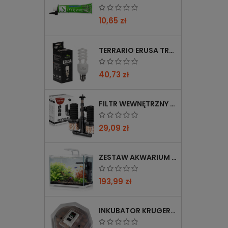
10,65 zł
TERRARIO ERUSA TROPICAL UVB 5.0 ŻARÓWKA SPIRALNA 13W - IDEALNA DO TROPIKALNYCH TERRARIÓW
40,73 zł
FILTR WEWNĘTRZNY GĄBKOWY KRUGER MEIER AEROTWIN BIO S Z BIOFILTRACJĄ
29,09 zł
ZESTAW AKWARIUM KRUGER MEIER SHRIMP!ONE PRO 50 25 L DLA KREWETEK
193,99 zł
INKUBATOR KRUGER MEIER PROLEXOR 60 NA 60 JAJ Z TERMOSTATEM