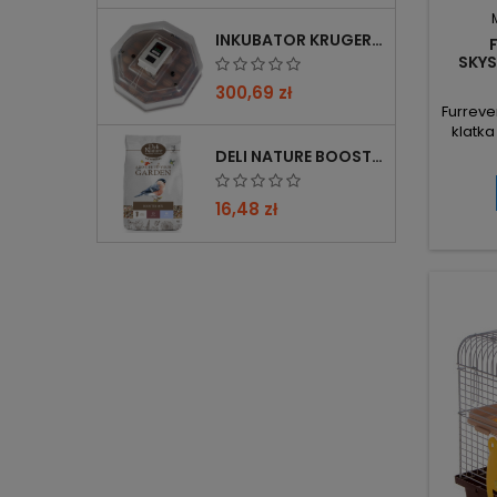
INKUBATOR KRUGER MEIER PROLEXOR 60 NA 60 JAJ Z TERMOSTATEM
SKYS
MA
300,69 zł
Furreve
klatka
zest
DELI NATURE BOOSTER MIX 850G - PRZYCIĄGA PTAKI ZIMĄ, BOGATY W WITAMINY
konst
akceso
16,48 zł
podesty
poid
uży
ko
przestr