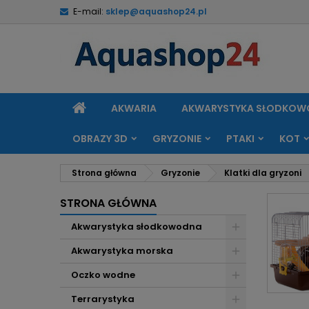
E-mail:
sklep@aquashop24.pl
M
(
U
Z
add_circle_outline
((
Mu
Na
STRONA
AKWARIA
AKWARYSTYKA SŁODKO
GŁÓWNA
OBRAZY 3D
GRYZONIE
PTAKI
KOT
Strona główna
Gryzonie
Klatki dla gryzoni
STRONA GŁÓWNA
Akwarystyka słodkowodna
Akwarystyka morska
Oczko wodne
Terrarystyka