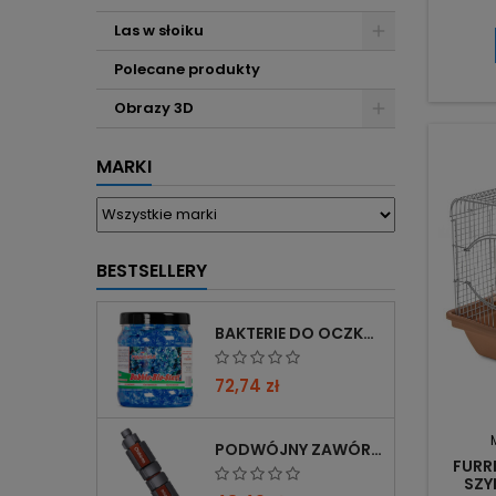
utrzy
Wymi
Las w słoiku
po
ustaw
Polecane produkty
prze
Wyjmo
Obrazy 3D
dno – 
(od
MARKI
BESTSELLERY
BAKTERIE DO OCZKA WODNEGO FEMANGA BUBBLE BIO START 1000 ML
72,74 zł
PODWÓJNY ZAWÓR CHIHIROS DOUBLE TAP 12/16→16/22 Z REDUKCJĄ 12→16 MM
FURRE
SZY