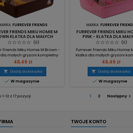
MARKA:
FURREVER FRIENDS
MARKA:
FURREVER FRIEN
EVER FRIENDS MIKU HOMIE M
FURREVER FRIENDS MIKU H
OWN KLATKA DLA MAŁYCH
PINK - KLATKA DLA MAŁ
ZONI KOMPLETNY ZESTAW -
GRYZONI, KOMPLETNY ZE
(0)
(0)
SZYBKA WYSYŁKA
BEZPIECZNA I WYGOD
r Friends Miku Homie M Brown -
Furrever Friends Miku Homie M
 dla małych gryzoni kompletny
klatka dla małych gryzoni ko
aw to dwupoziomowa klatka o
zestaw: metalowa klatka z 
48,49 zł
48,49 zł
ach 27x20x30 cm, zawierająca
(spód) o wymiarach 27×20×
e wyposażenie dla chomików,
gotowy komplet akcesorió
Dodaj do koszyka
Dodaj do koszyka


i szczurów karłowatych. Zestaw
chomików, myszy, szczu


W magazynie
W magazynie
lecie: metalowa klatka, kuweta
karłowatych i myszoskocz
ód), domek, podest (piętro),
Kompletny zestaw: klatka, k
i/zjeżdżalnia, miska, poidełko,
domek, podest, schodki/zjeżd
1-12 z 17 pozycji
1
2
Następny

owrotek – gotowa do użycia.
miska, poidełko, kołowrotek –
Wymiary:...
do użycia. Wymiary...
FIRMA
TWOJE KONTO