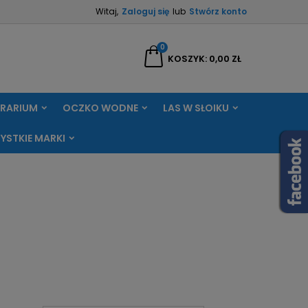
Witaj,
Zaloguj się
lub
Stwórz konto
×
×
×
×
0
aj
KOSZYK
0,00 ZŁ
RRARIUM
OCZKO WODNE
LAS W SŁOIKU
)
ę
YSTKIE MARKI
ń