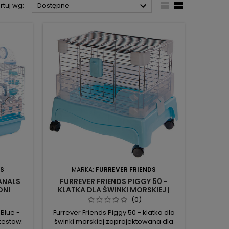



rtuj wg:
Dostępne
DS
MARKA:
FURREVER FRIENDS
ANALS
FURREVER FRIENDS PIGGY 50 -
ONI
KLATKA DLA ŚWINKI MORSKIEJ |
OWY DO
PRZESTRONNA I BEZPIECZNA
(0)
 Blue -
Furrever Friends Piggy 50 - klatka dla
zestaw:
świnki morskiej zaprojektowana dla