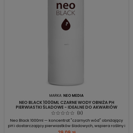
MARKA:
NEO MEDIA
NEO BLACK 1000ML CZARNE WODY OBNIŻA PH
PIERWIASTKI ŚLADOWE - IDEALNE DO AKWARIÓW
(0)
Neo Black 1000ml — koncentrat "czarnych wód" obniżający
pH i dostarczający pierwiastków śladowych, wspiera rośliny i
ryby w akwarium. Objętość 1000 ml – duża pojemność do
29,09 zł