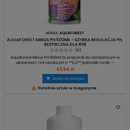
MARKA:
AQUAFOREST
AQUAFOREST MINUS PH 500ML - SZYBKA REGULACJA PH,
BEZPIECZNA DLA RYB
(0)
Aquaforest Minus PH 500ml to preparat do obniżania pH w
akwariach; 1 ml obniża pH o **0,2** jednostki na litr —
dawkować poza zbiornikiem po uprzednim sprawdzeniu pH.
43,64 zł
1 ml → -0,2 pH/L – szybka i mierzalna korekta wartości.
Opakowanie 500 ml – wystarcza na obniżenie pH o 0,2 w
Dodaj do koszyka

**500 L** wody. Docelowe pH 5,5–6,5 – zgodne z

Ostatnie sztuki w magazynie
preferencjami gatunków...
favorite_border