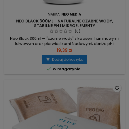
MARKA:
NEO MEDIA
NEO BLACK 300ML - NATURALNE CZARNE WODY,
STABILNE PH I MIKROELEMENTY
(0)
Neo Black 300ml — "czarne wody" z kwasem huminowym i
fulwowym oraz pierwiastkami śladowymi; obniża pH i
wspiera rośliny oraz rozmnażanie ryb. 300 ml – pojemność
19,39 zł
butelki. Dawkowanie: 2 nakrętki (1 nakrętka = 5 ml) na 40 l (10
ml/40 l) – stosuj do uzyskania pożądanego pH; płynu nie
Dodaj do koszyka

można przedawkować, nie jest niebezpieczny dla stworzeń

W magazynie
wodnych. Kwas...
favorite_border