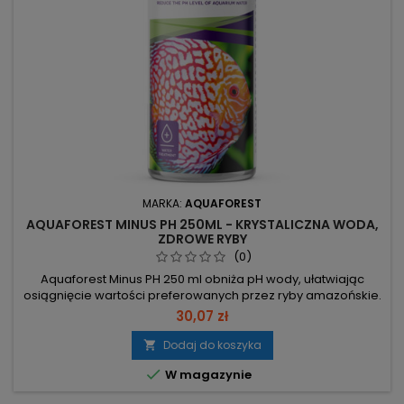
MARKA:
AQUAFOREST
AQUAFOREST MINUS PH 250ML - KRYSTALICZNA WODA,
ZDROWE RYBY
(0)
Aquaforest Minus PH 250 ml obniża pH wody, ułatwiając
osiągnięcie wartości preferowanych przez ryby amazońskie.
250 ml – pojemność opakowania. 1 ml = -0,2 pH/l – dokładne
30,07 zł
dozowanie do wymaganej korekty. Docelowe pH 5,5–6,5 –
zakres preferowany przez gatunki z Amazonki. Dozować
Dodaj do koszyka

poza zbiornikiem po uprzednim sprawdzeniu pH –

W magazynie
bezpieczna korekta...