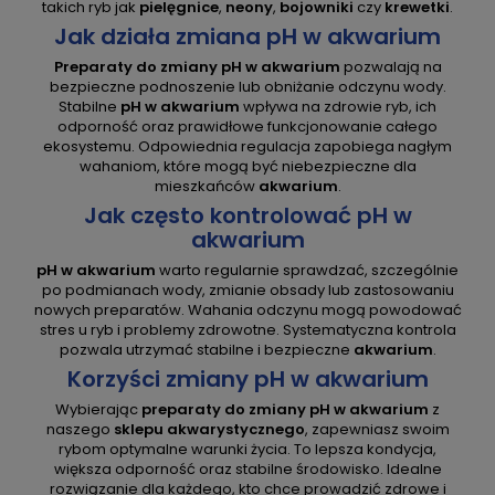
takich ryb jak
pielęgnice
,
neony
,
bojowniki
czy
krewetki
.
Jak działa zmiana pH w akwarium
Preparaty do zmiany pH w akwarium
pozwalają na
bezpieczne podnoszenie lub obniżanie odczynu wody.
Stabilne
pH w akwarium
wpływa na zdrowie ryb, ich
odporność oraz prawidłowe funkcjonowanie całego
ekosystemu. Odpowiednia regulacja zapobiega nagłym
wahaniom, które mogą być niebezpieczne dla
mieszkańców
akwarium
.
Jak często kontrolować pH w
akwarium
pH w akwarium
warto regularnie sprawdzać, szczególnie
po podmianach wody, zmianie obsady lub zastosowaniu
nowych preparatów. Wahania odczynu mogą powodować
stres u ryb i problemy zdrowotne. Systematyczna kontrola
pozwala utrzymać stabilne i bezpieczne
akwarium
.
Korzyści zmiany pH w akwarium
Wybierając
preparaty do zmiany pH w akwarium
z
naszego
sklepu akwarystycznego
, zapewniasz swoim
rybom optymalne warunki życia. To lepsza kondycja,
większa odporność oraz stabilne środowisko. Idealne
rozwiązanie dla każdego, kto chce prowadzić zdrowe i