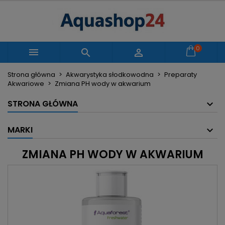
×
×
×
×
Moje listy życzeń
((modalTitle))
Utwórz listę życzeń
Zaloguj się
Utwórz nową listę
add_circle_outline
((confirmMessage))
Musisz być zalogowany by zapisać produkty na
0
Nazwa listy życzeń



swojej liście życzeń.
Strona główna
Akwarystyka słodkowodna
Preparaty
((cancelText))
((modalDeleteText))
Akwariowe
Zmiana PH wody w akwarium
Anuluj
Zaloguj się
Anuluj
Utwórz listę życzeń
STRONA GŁÓWNA
MARKI
ZMIANA PH WODY W AKWARIUM