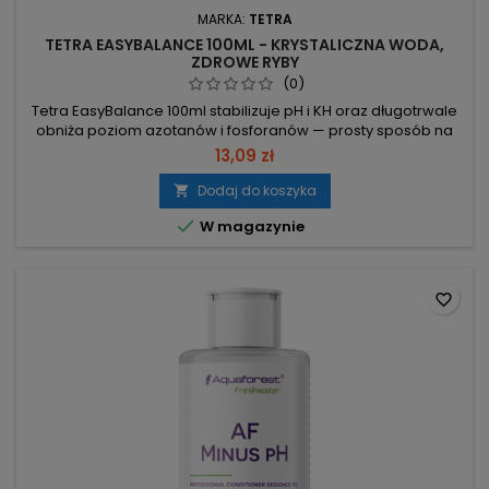
MARKA:
TETRA
TETRA EASYBALANCE 100ML - KRYSTALICZNA WODA,
ZDROWE RYBY
(0)
Tetra EasyBalance 100ml stabilizuje pH i KH oraz długotrwale
obniża poziom azotanów i fosforanów — prosty sposób na
rzadsze podmiany wody. Dawkowanie: 2,5 ml na każde 10 l,
13,09 zł
raz w tygodniu — stała kontrola parametrów. Pojemność: 100
ml — gotowe opakowanie do regularnego stosowania.
Dodaj do koszyka

Stabilizuje pH i KH — utrzymanie zdrowego środowiska dla

W magazynie
ryb i roślin....
favorite_border