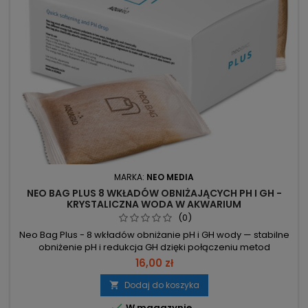
MARKA:
NEO MEDIA
NEO BAG PLUS 8 WKŁADÓW OBNIŻAJĄCYCH PH I GH -
KRYSTALICZNA WODA W AKWARIUM
(0)
Neo Bag Plus - 8 wkładów obniżanie pH i GH wody — stabilne
obniżenie pH i redukcja GH dzięki połączeniu metod
biologicznych i chemicznych. 1 saszetka na 60 l –
16,00 zł
dawkowanie: wypłukać i włożyć do filtra; większy przepływ
przyspiesza działanie. 8 saszetek – opakowanie pokrywa do
Dodaj do koszyka

480 l wody. pH poniżej 7 i obniża GH – uzyskanie stabilnie

W magazynie