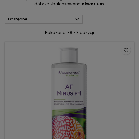
dobrze zbalansowane
akwarium
.

Dostępne
Pokazano 1-8 z 8 pozycji
favorite_border