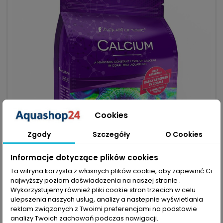
Cookies
Zgody
Szczegóły
O Cookies
Informacje dotyczące plików cookies
Ta witryna korzysta z własnych plików cookie, aby zapewnić Ci
najwyższy poziom doświadczenia na naszej stronie .
MARKA:
AQUAFOREST
Wykorzystujemy również pliki cookie stron trzecich w celu
AQUAFOREST CALCIUM 850G (BALLING) - STABILNY
ulepszenia naszych usług, analizy a nastepnie wyświetlania
POZIOM WAPNIA DLA KORALOWCÓW
reklam związanych z Twoimi preferencjami na podstawie
(0)
analizy Twoich zachowań podczas nawigacji.
Aquaforest Calcium 850g (Balling) – preparat do utrzymania