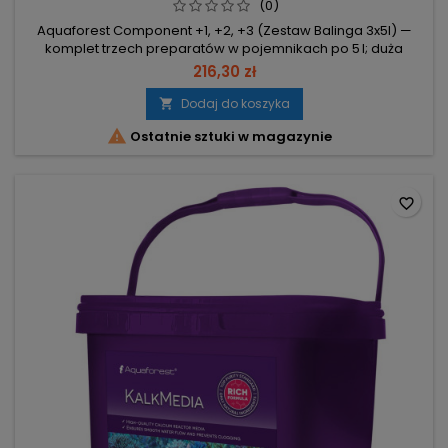
(0)
Aquaforest Component +1, +2, +3 (Zestaw Balinga 3x5l) —
komplet trzech preparatów w pojemnikach po 5 l; duża
objętość dla rzadszych zakupów. 3×5 l — łączna objętość
216,30 zł
minimalizuje częstotliwość uzupełnień. Aquaforest
Component +1, +2, +3 — trzy odrębne produkty w zestawie,
Dodaj do koszyka

łatwe do rozróżnienia i zastosowania. Zestaw Balinga —

Ostatnie sztuki w magazynie
komplet dostarczany...
favorite_border