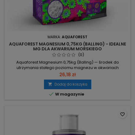
MARKA:
AQUAFOREST
AQUAFOREST MAGNESIUM 0,75KG (BALLING) - IDEALNE
MG DLA AKWARIUM MORSKIEGO
(0)
Aquaforest Magnesium 0,75kg (Balling) — środek do
utrzymania stałego poziomu magnezu w akwariach
rafowych, przygotowywany zgodnie z instrukcją producenta.
26,18 zł
Opakowanie 0,75 kg – koncentrat do przygotowania
roztworów Balling. Rozpuszczanie: rozpuścić 10 g oraz 50 g
Dodaj do koszyka

Calcium Aquaforest w 1000 ml demineralizowanej wody.

W magazynie
Docelowy poziom Mg: utrzymuj...
favorite_border