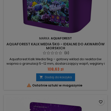
MARKA:
AQUAFOREST
AQUAFOREST KALK MEDIA 5KG - IDEALNE DO AKWARIÓW
MORSKICH
(0)
Aquaforest Kalk Media 5kg – gotowy wkład do reaktorów
wapnia o granulacji 5–12 mm, dostarczający wapń, węglany i
pierwiastki śladowe. Zaprojektowany, by zapobiegać
108,63 zł
zatykaniu reaktorów i stabilizować parametry wody.
Granulacja 5–12 mm – płynny przepływ, zapobiega zatykaniu
Dodaj do koszyka

reaktora. Opakowanie 5 kg – gotowy do montażu bez

Ostatnie sztuki w magazynie
dodatkowego przygotowania....
favorite_border