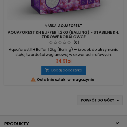
MARKA:
AQUAFOREST
AQUAFOREST KH BUFFER 1,2KG (BALLING) - STABILNE KH,
ZDROWE KORALOWCE
(0)
Aquaforest KH Buffer 1,2kg (Balling) — środek do utrzymania
stałej twardości węglanowej w akwariach rafowych.
Rozpuścić 80 g w 1000 ml demineralizowanej wody;
34,91 zł
stosować razem z Calcium, Magnesium oraz Reef Mineral
Salt Aquaforest. Opakowanie 1,2 kg — ilość surowca do
Dodaj do koszyka

przygotowania buforu. Rozpuszczalność 80 g/1 l — prosta

Ostatnie sztuki w magazynie
receptura przygotowania...
POWRÓT DO GÓRY


PRODUKTY