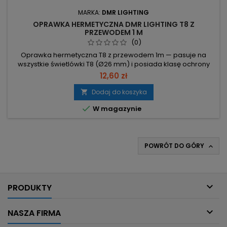
MARKA:
DMR LIGHTING
OPRAWKA HERMETYCZNA DMR LIGHTING T8 Z
PRZEWODEM 1 M
(0)
Oprawka hermetyczna T8 z przewodem 1m — pasuje na
wszystkie świetlówki T8 (Ø26 mm) i posiada klasę ochrony
IP44. Średnica Ø26 mm – kompatybilna ze wszystkimi
12,60 zł
świetlówkami T8. IP44 – odporność na bryzgi, odpowiednia
do wilgotnych pomieszczeń. Korpus zewnętrzny i kołnierz z
Dodaj do koszyka

gumy, korpus wewnętrzny z poliwęglanu – trwała i szczelna

W magazynie
konstrukcja....
POWRÓT DO GÓRY


PRODUKTY

NASZA FIRMA