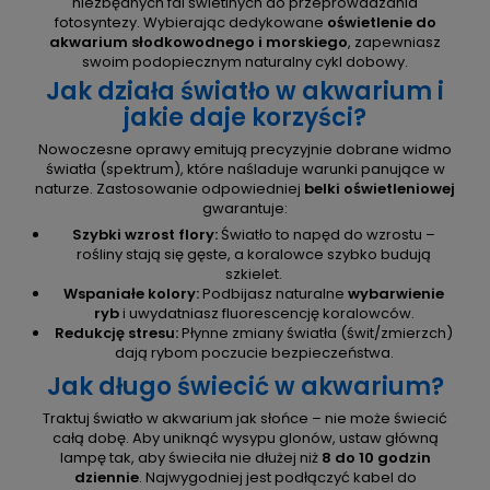
niezbędnych fal świetlnych do przeprowadzania
fotosyntezy. Wybierając dedykowane
oświetlenie do
akwarium słodkowodnego i morskiego
, zapewniasz
swoim podopiecznym naturalny cykl dobowy.
Jak działa światło w akwarium i
jakie daje korzyści?
Nowoczesne oprawy emitują precyzyjnie dobrane widmo
światła (spektrum), które naśladuje warunki panujące w
naturze. Zastosowanie odpowiedniej
belki oświetleniowej
gwarantuje:
Szybki wzrost flory:
Światło to napęd do wzrostu –
rośliny stają się gęste, a koralowce szybko budują
szkielet.
Wspaniałe kolory:
Podbijasz naturalne
wybarwienie
ryb
i uwydatniasz fluorescencję koralowców.
Redukcję stresu:
Płynne zmiany światła (świt/zmierzch)
dają rybom poczucie bezpieczeństwa.
Jak długo świecić w akwarium?
Traktuj światło w akwarium jak słońce – nie może świecić
całą dobę. Aby uniknąć wysypu glonów, ustaw główną
lampę tak, aby świeciła nie dłużej niż
8 do 10 godzin
dziennie
. Najwygodniej jest podłączyć kabel do