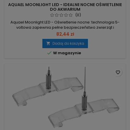
AQUAEL MOONLIGHT LED - IDEALNE NOCNE OŚWIETLENIE
DO AKWARIUM
(0)
Aquael Moonlight LED - Oświetlenie nocne: technologia 5-
voltowa zapewnia pełne bezpieczeństwo zwierząt i
opiekuna oraz emituje niebieskie światło imitujące poświatę
82,44 zł
księżyca. 1W – minimalne zużycie energii przy stałym nocnym
doświetleniu akwarium. Niebieskie światło – imitacja
Dodaj do koszyka

księżycowej poświaty, sprzyja żerowaniu nocnych gatunków i

W magazynie
może stymulować...
favorite_border