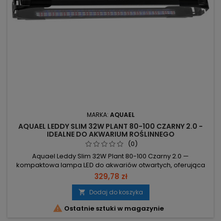
MARKA:
AQUAEL
AQUAEL LEDDY SLIM 32W PLANT 80-100 CZARNY 2.0 -
IDEALNE DO AKWARIUM ROŚLINNEGO
(0)
Aquael Leddy Slim 32W Plant 80-100 Czarny 2.0 —
kompaktowa lampa LED do akwariów otwartych, oferująca
wydajne oświetlenie i dłuższą żywotność dzięki systemowi
329,78 zł
autoregeneracji. Zakres akwarium 80–100 cm – rozsuwane
wsporniki pasują do standardowych i niestandardowych
Dodaj do koszyka

zbiorników. Moc 32W – efektywne światło przy niższym

Ostatnie sztuki w magazynie
zużyciu energii niż świetlówki....