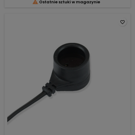

Ostatnie sztuki w magazynie
pełne światło,...
favorite_border