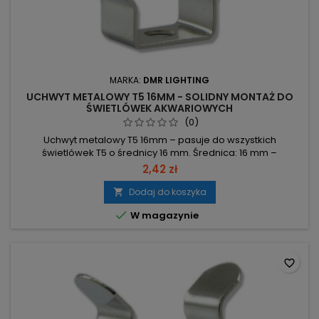
MARKA:
DMR LIGHTING
UCHWYT METALOWY T5 16MM - SOLIDNY MONTAŻ DO
ŚWIETLÓWEK AKWARIOWYCH
(0)
Uchwyt metalowy T5 16mm – pasuje do wszystkich
świetlówek T5 o średnicy 16 mm. Średnica: 16 mm –
kompatybilny z świetlówkami T5. Materiał: metal – element
2,42 zł
montażowy wykonany z metalu. Kompatybilność: pasuje do
wszystkich świetlówek T5.
Dodaj do koszyka


W magazynie
favorite_border