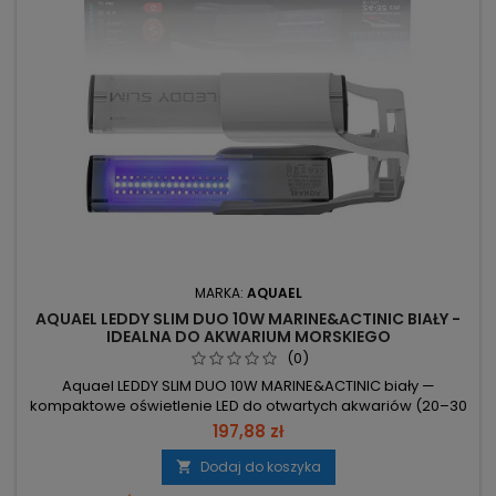
MARKA:
AQUAEL
AQUAEL LEDDY SLIM DUO 10W MARINE&ACTINIC BIAŁY -
IDEALNA DO AKWARIUM MORSKIEGO
(0)
Aquael LEDDY SLIM DUO 10W MARINE&ACTINIC biały —
kompaktowe oświetlenie LED do otwartych akwariów (20–30
cm). 10W – niskie zużycie energii przy stałej iluminacji. 900 lm i
197,88 zł
10000 K – jasne, białe światło wspierające rozwój
koralowców. 20–30 cm – przeznaczona dla małych morskich
Dodaj do koszyka

zbiorników otwartych. 3 tryby: DAY / DAYBREAK / ACTINIC –