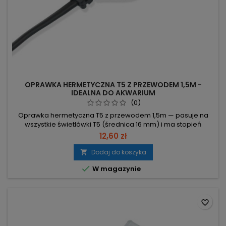
OPRAWKA HERMETYCZNA T5 Z PRZEWODEM 1,5M -
IDEALNA DO AKWARIUM
(0)
Oprawka hermetyczna T5 z przewodem 1,5m — pasuje na
wszystkie świetlówki T5 (średnica 16 mm) i ma stopień
ochrony IP44. Gotowa do podłączenia dzięki przewodowi 1,5
12,60 zł
m. Kompatybilność: pasuje do wszystkich świetlówek T5
(średnica 16 mm) — prosty dobór zamiennika. Stopień
Dodaj do koszyka

ochrony: IP44 — ochrona przed bryzgami wody. Konstrukcja:

W magazynie
korpus zewnętrzny i...
favorite_border