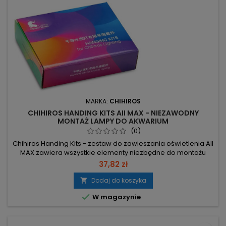
MARKA:
CHIHIROS
CHIHIROS HANDING KITS AII MAX - NIEZAWODNY
MONTAŻ LAMPY DO AKWARIUM
(0)
Chihiros Handing Kits - zestaw do zawieszania oświetlenia AII
MAX zawiera wszystkie elementy niezbędne do montażu
lampy nad akwarium. Długość linki: 2 m – umożliwia
37,82 zł
zawieszenie lampy na suficie lub półce nad akwarium.
Kompletny zestaw – zawiera wszystkie potrzebne elementy,
Dodaj do koszyka

montaż bez konieczności dokupowania części. Dedykowany

W magazynie
dla AII MAX –...