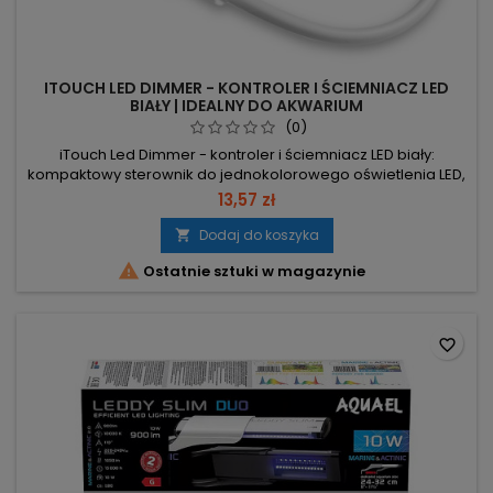
ITOUCH LED DIMMER - KONTROLER I ŚCIEMNIACZ LED
BIAŁY | IDEALNY DO AKWARIUM
(0)
iTouch Led Dimmer - kontroler i ściemniacz LED biały:
kompaktowy sterownik do jednokolorowego oświetlenia LED,
umożliwiający precyzyjną regulację jasności i trybów
13,57 zł
pogodowych. 12–24 V DC i DC 2.1/5.5 mm – kompatybilny z
większością niskonapięciowych instalacji LED. Regulacja 15–
Dodaj do koszyka

100% (przyciski LIGHT/SPEED) – dokładne przyciemnianie od

Ostatnie sztuki w magazynie
minimalnej do...
favorite_border