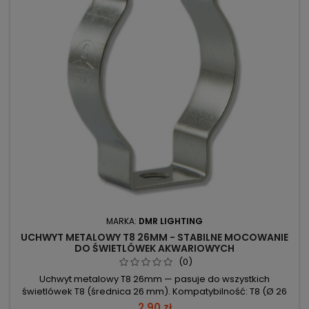
MARKA:
DMR LIGHTING
UCHWYT METALOWY T8 26MM - STABILNE MOCOWANIE
DO ŚWIETLÓWEK AKWARIOWYCH
(0)
Uchwyt metalowy T8 26mm — pasuje do wszystkich
świetlówek T8 (średnica 26 mm). Kompatybilność: T8 (Ø 26
mm) – pełne dopasowanie do świetlówek T8. Materiał: metal
2,90 zł