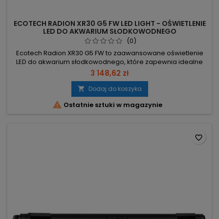
ECOTECH RADION XR30 G5 FW LED LIGHT - OŚWIETLENIE
LED DO AKWARIUM SŁODKOWODNEGO
(0)
Ecotech Radion XR30 G5 FW to zaawansowane oświetlenie
LED do akwarium słodkowodnego, które zapewnia idealne
warunki dla roślin, intensywne wybarwienie ryb oraz
3 148,62 zł
naturalny wygląd całego zbiornika. Lampa marki Ecotech
Marine łączy wysoką wydajność świetlną z
Dodaj do koszyka

energooszczędnością, gwarantując najwyższą jakość

Ostatnie sztuki w magazynie
oświetlenia akwariowego.
favorite_border