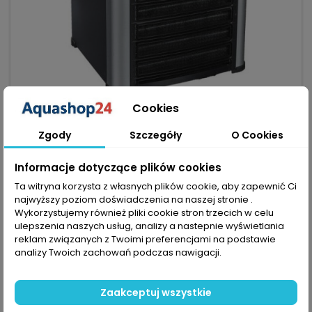
Cookies
MARKA:
TECO
Zgody
Szczegóły
O Cookies
CHŁODZIARKA TECO TK 1000
(0)
Informacje dotyczące plików cookies
Chłodziarka TECO TK 1000 zapewnia szybkie i efektywne
Ta witryna korzysta z własnych plików cookie, aby zapewnić Ci
chłodzenie akwarium, oszczędza do 30% energii dzięki
najwyższy poziom doświadczenia na naszej stronie .
tytanowemu wymiennikowi i utrzymuje optymalną
4 558,99 zł
Wykorzystujemy również pliki cookie stron trzecich w celu
temperaturę wody. Idealnie współpracuje z popularnymi
ulepszenia naszych usług, analizy a nastepnie wyświetlania
filtrami do akwarium oraz innymi urządzeniami w kategorii
Dodaj do koszyka

reklam związanych z Twoimi preferencjami na podstawie
akwarystyka, zapewniając zdrowe środowisko dla ryb i roślin.
analizy Twoich zachowań podczas nawigacji.

Ostatnie sztuki w magazynie
Zaakceptuj wszystkie
favorite_border