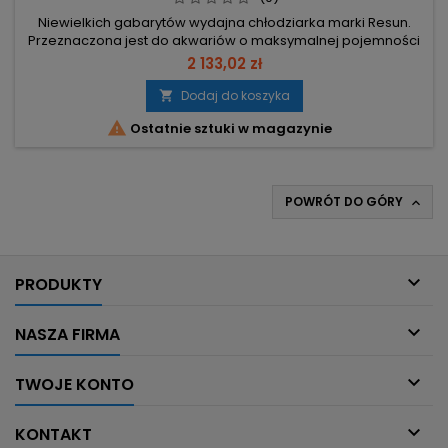
Niewielkich gabarytów wydajna chłodziarka marki Resun.
Przeznaczona jest do akwariów o maksymalnej pojemności
225l. Pozwala szybko obniżyć temperaturę nawet o ponad
2 133,02 zł
10st.C oraz utrzymywać ją na zaprogramowanym przez
użytkownika poziomie. Jest to niezastąpione urządzenie
Dodaj do koszyka

podczas letnich upałów. Jej wydajność doceni każdy

Ostatnie sztuki w magazynie
akwarysta oraz miłośnicy aksolotli.
POWRÓT DO GÓRY


PRODUKTY

NASZA FIRMA

TWOJE KONTO

KONTAKT