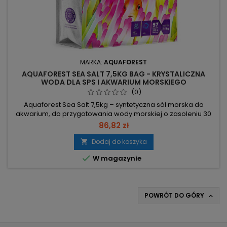
MARKA:
AQUAFOREST
AQUAFOREST SEA SALT 7,5KG BAG - KRYSTALICZNA
WODA DLA SPS I AKWARIUM MORSKIEGO
(0)
Aquaforest Sea Salt 7,5kg – syntetyczna sól morska do
akwarium, do przygotowania wody morskiej o zasoleniu 30
ppt. 345 g/10 l → 30 ppt – dokładne dawkowanie dla
86,82 zł
stabilnego zasolenia. Mieszać intensywnie 15 min w wodzie
~24°C; po rozpuszczeniu woda jest od razu gotowa do
Dodaj do koszyka

podmiany. Rozpuszczoną sól wykorzystać w ciągu 5 dni;

W magazynie
przechowywać suchą i w...
POWRÓT DO GÓRY
