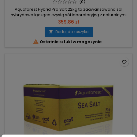
(0)
Aquaforest Hybrid Pro Salt 22kg to zaawansowana sól
hybrydowa łącząca czystą sól laboratoryjną z naturalnymi
płatkami Atlantyku, wzbogacona bakteriami probiotycznymi.
359,86 zł
Formuła oparta na próbkach z raf (Egipt, Kenia, Indonezja,
Fiji) z podwyższonymi poziomami strontu i jodu dla
Dodaj do koszyka

wymagających koralowców. 22 kg — opakowanie do

Ostatnie sztuki w magazynie
wielokrotnego przygotowania...
favorite_border