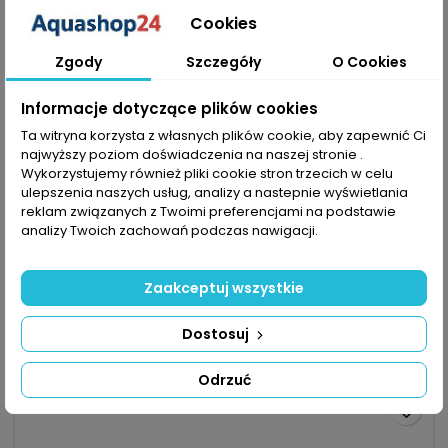
Cookies
Zgody
Szczegóły
O Cookies
Informacje dotyczące plików cookies
Ta witryna korzysta z własnych plików cookie, aby zapewnić Ci
najwyższy poziom doświadczenia na naszej stronie .
MARKA:
AQUAFOREST
Wykorzystujemy również pliki cookie stron trzecich w celu
AQUAFOREST SEA SALT 25KG BOX - IDEALNA DO
ulepszenia naszych usług, analizy a nastepnie wyświetlania
AKWARIÓW RAFOWYCH
reklam związanych z Twoimi preferencjami na podstawie
(0)
analizy Twoich zachowań podczas nawigacji.
Aquaforest Sea Salt 25kg BOX — sól do przygotowania wody
morskiej; rozpuścić w demineralizowanej wodzie w ~24°C,
intensywnie mieszać ok. 15 min. Dla zasolenia **1,022 S.G.**
258,97 zł
Zaakceptuj wszystkie
rozpuścić ≈**3,3 kg/100 l**. Opakowanie: 25 kg — wystarcza
na ok. **757 l** przy 1,022 S.G. (oblicz. na podstawie 3,3 kg/100
Dodaj do koszyka

l). Parametry po rozpuszczeniu: S.G. 1,024; pH 8,2;...
Dostosuj

Ostatnie sztuki w magazynie
Odrzuć
favorite_border