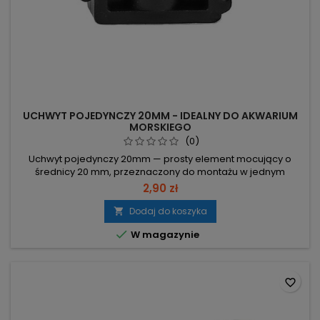
UCHWYT POJEDYNCZY 20MM - IDEALNY DO AKWARIUM
MORSKIEGO
(0)
Uchwyt pojedynczy 20mm — prosty element mocujący o
średnicy 20 mm, przeznaczony do montażu w jednym
punkcie. Średnica 20 mm – dopasowanie do elementów o
2,90 zł
średnicy 20 mm. Typ: pojedynczy – jeden punkt mocowania,
oszczędność miejsca. Ilość: 1 szt. – pojedynczy uchwyt
Dodaj do koszyka

gotowy do użycia.

W magazynie
favorite_border