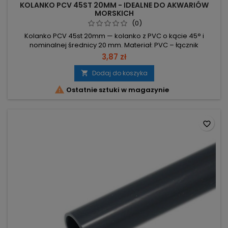
KOLANKO PCV 45ST 20MM - IDEALNE DO AKWARIÓW
MORSKICH
(0)
Kolanko PCV 45st 20mm — kolanko z PVC o kącie 45° i
nominalnej średnicy 20 mm. Materiał: PVC – łącznik
przeznaczony do instalacji z tworzyw. Kąt: 45° – umożliwia
3,87 zł
zmianę kierunku przewodu. Średnica: 20 mm – dopasowane
do rur o nominalnym przekroju 20 mm.
Dodaj do koszyka


Ostatnie sztuki w magazynie
favorite_border