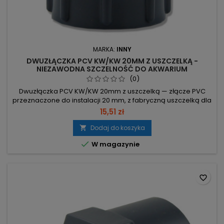
MARKA:
INNY
DWUZŁĄCZKA PCV KW/KW 20MM Z USZCZELKĄ -
NIEZAWODNA SZCZELNOŚĆ DO AKWARIUM
(0)
Dwuzłączka PCV KW/KW 20mm z uszczelką — złącze PVC
przeznaczone do instalacji 20 mm, z fabryczną uszczelką dla
szczelnego połączenia. Materiał: PCV – standardowy
15,51 zł
materiał instalacyjny. Średnica: 20 mm – kompatybilna z
rurami i elementami 20 mm. Typ: KW/KW – połączenie dwóch
Dodaj do koszyka

końcówek tego samego typu. W komplecie uszczelka –

W magazynie
gotowe do montażu i...
favorite_border