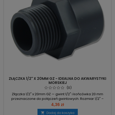
ZŁĄCZKA 1/2" X 20MM GZ - IDEALNA DO AKWARYSTYKI
MORSKIEJ
(0)
Złączka 1/2" x 20mm GZ — gwint 1/2" i końcówka 20 mm
przeznaczone do połączeń gwintowych. Rozmiar 1/2" –
standardowy gwint calowy, łatwy montaż z elementami 1/2".
4,36 zł
Średnica 20 mm – dopasowanie do rur o nominalnej
średnicy 20 mm. Typ GZ – gwint zewnętrzny (GZ) do łączenia
Dodaj do koszyka
