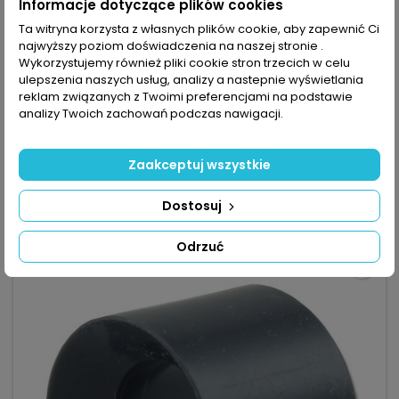
Informacje dotyczące plików cookies
Ta witryna korzysta z własnych plików cookie, aby zapewnić Ci
MARKA:
INNY
najwyższy poziom doświadczenia na naszej stronie .
TRÓJNIK PCV 90ST 20MM - IDEALNY DO AKWARIUM
Wykorzystujemy również pliki cookie stron trzecich w celu
MORSKIEGO
ulepszenia naszych usług, analizy a nastepnie wyświetlania
(0)
reklam związanych z Twoimi preferencjami na podstawie
Trójnik PCV 90st 20mm — 3-drożne złącze z PCV do instalacji
analizy Twoich zachowań podczas nawigacji.
rurowych, przeznaczone dla rur o nominalnej średnicy 20
mm. Średnica 20 mm – dopasowanie do rur 20 mm. Kąt 90°
4,36 zł
– rozgałęzienie instalacji pod kątem prostym. Materiał PCV –
Zaakceptuj wszystkie
kompatybilność z systemami rurowymi PCV.
Dodaj do koszyka

Dostosuj

W magazynie
Odrzuć
favorite_border