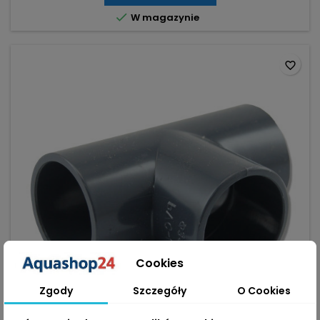
z gwintami wewnętrznymi.

W magazynie
favorite_border
Cookies
Zgody
Szczegóły
O Cookies