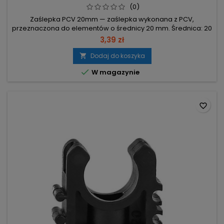
(0)
Zaślepka PCV 20mm — zaślepka wykonana z PCV,
przeznaczona do elementów o średnicy 20 mm. Średnica: 20
mm – dopasowanie do otworów i końcówek 20 mm.
3,39 zł
Materiał: PCV – element wykonany z tworzywa PCV. Funkcja:
zaślepka – zamknięcie końcówek i otworów.
Dodaj do koszyka


W magazynie
favorite_border