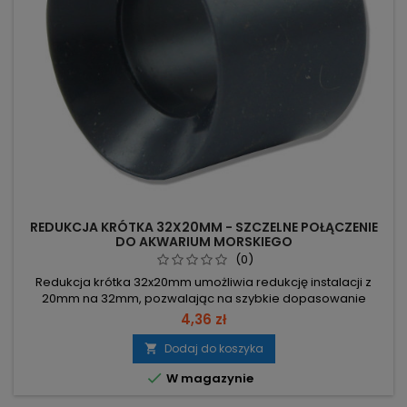
REDUKCJA KRÓTKA 32X20MM - SZCZELNE POŁĄCZENIE
DO AKWARIUM MORSKIEGO
(0)
Redukcja krótka 32x20mm umożliwia redukcję instalacji z
20mm na 32mm, pozwalając na szybkie dopasowanie
dwóch średnic w ograniczonej przestrzeni. Wymiary:
4,36 zł
32x20mm – redukcja średnicy dla dopasowania elementów
instalacji. Funkcja: z 20mm na 32mm – łączenie instalacji o
Dodaj do koszyka

różnych przekrojach. Typ: krótka – kompaktowa konstrukcja,

W magazynie
oszczędność miejsca...