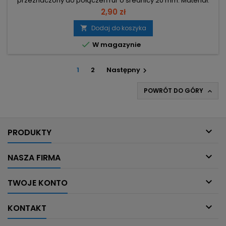
przeznaczony do połączeń rur o średnicy 20 mm. Materiał:
PCV — element z tworzywa przeznaczony do instalacji PVC.
2,90 zł
Średnica: 20 mm — dopasowanie do rur Ø20 mm. Typ: KW —
oznaczenie modelu/serii.
Dodaj do koszyka


W magazynie
1
2
Następny

POWRÓT DO GÓRY


PRODUKTY

NASZA FIRMA

TWOJE KONTO

KONTAKT