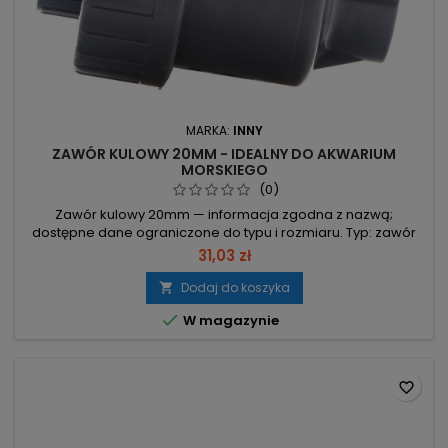
MARKA:
INNY
ZAWÓR KULOWY 20MM - IDEALNY DO AKWARIUM
MORSKIEGO
(0)
Zawór kulowy 20mm — informacja zgodna z nazwą;
dostępne dane ograniczone do typu i rozmiaru. Typ: zawór
kulowy Średnica: 20 mm Uwaga: brak dodatkowych danych
31,03 zł
technicznych w dokumentacji dostarczonej przez hurtownię
Dodaj do koszyka


W magazynie
favorite_border