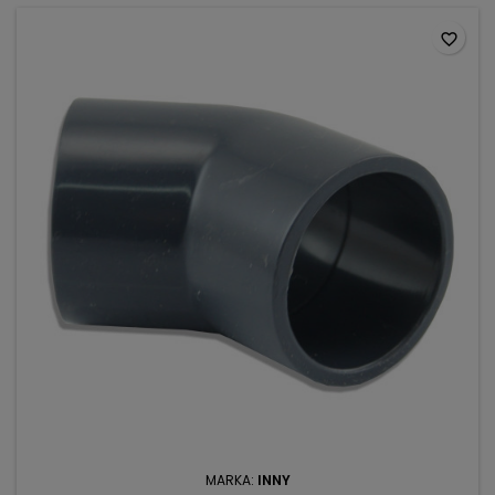
favorite_border
MARKA:
INNY