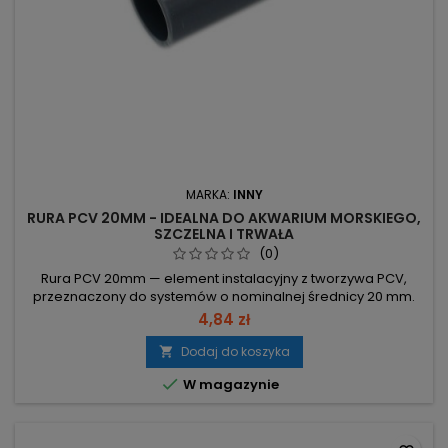
MARKA:
INNY
RURA PCV 20MM - IDEALNA DO AKWARIUM MORSKIEGO,
SZCZELNA I TRWAŁA
(0)
Rura PCV 20mm — element instalacyjny z tworzywa PCV,
przeznaczony do systemów o nominalnej średnicy 20 mm.
Średnica nominalna: 20 mm – dopasowanie do złączy i
4,84 zł
armatury 20 mm. Materiał: PCV – identyfikacja tworzywa;
sprawdź kompatybilność z projektem. Typ: rura –
Dodaj do koszyka

podstawowy element rurowy; sprawdź dostępne długości i

W magazynie
warianty w hurtowni.