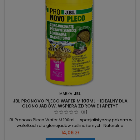
MARKA:
JBL
JBL PRONOVO PLECO WAFER M 100ML - IDEALNY DLA
GLONOJADÓW, WSPIERA ZDROWIE I APETYT
(0)
JBL Pronovo Pleco Wafer M 100ml — specjalistyczny pokarm w
wafelkach dla glonojadów roślinożernych. Naturalne
surowce i proste dawkowanie. 100 ml – poręczne
14,06 zł
opakowanie do regularnego karmienia. Rozmiar M, wafelki –