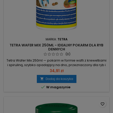
MARKA:
TETRA
TETRA WAFER MIX 250ML - IDEALNY POKARM DLA RYB
DENNYCH
(0)
Tetra Wafer Mix 250ml — pokarm w formie wafli z krewetkami
i spiruliną, szybko opadający na dno, przeznaczony dla ryb i
skorupiaków dennnych. Opakowanie: 250 ml / 119 g – jasna
34,91 zł
wielkość porcji. Krewetki (proteiny) – dostarczają
niezbędnych aminokwasów dla zdrowego wzrostu. Spirulina
Dodaj do koszyka

– wspomaga system odpornościowy ryb. Szybko opadające

W magazynie
wafle – idealne...
favorite_border