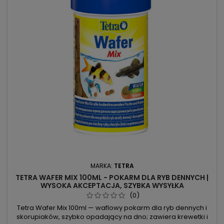
MARKA:
TETRA
TETRA WAFER MIX 100ML - POKARM DLA RYB DENNYCH |
WYSOKA AKCEPTACJA, SZYBKA WYSYŁKA
(0)
Tetra Wafer Mix 100ml — waflowy pokarm dla ryb dennych i
skorupiaków, szybko opadający na dno; zawiera krewetki i