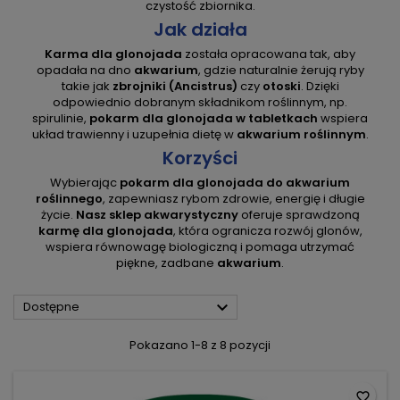
czystość zbiornika.
Jak działa
Karma dla glonojada
została opracowana tak, aby
opadała na dno
akwarium
, gdzie naturalnie żerują ryby
takie jak
zbrojniki (Ancistrus)
czy
otoski
. Dzięki
odpowiednio dobranym składnikom roślinnym, np.
spirulinie,
pokarm dla glonojada w tabletkach
wspiera
układ trawienny i uzupełnia dietę w
akwarium roślinnym
.
Korzyści
Wybierając
pokarm dla glonojada do akwarium
roślinnego
, zapewniasz rybom zdrowie, energię i długie
życie.
Nasz sklep akwarystyczny
oferuje sprawdzoną
karmę dla glonojada
, która ogranicza rozwój glonów,
wspiera równowagę biologiczną i pomaga utrzymać
piękne, zadbane
akwarium
.

Dostępne
Pokazano 1-8 z 8 pozycji
favorite_border