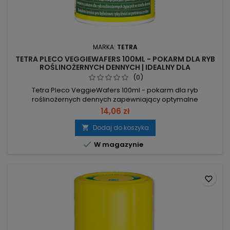
MARKA:
TETRA
TETRA PLECO VEGGIEWAFERS 100ML - POKARM DLA RYB
ROŚLINOŻERNYCH DENNYCH | IDEALNY DLA
GLONOJADÓW
(0)
Tetra Pleco VeggieWafers 100ml - pokarm dla ryb
roślinożernych dennych zapewniający optymalne
odżywianie i brak mętnienia wody. Opakowanie 100 ml / 42 g
14,06 zł
– mierzalna porcja do kontrolowanego dokarmiania. Cukinia
i minerały – składniki wspomagające samopoczucie i
Dodaj do koszyka

witalność ryb. Błonnik – niezbędny dla zdrowego trawienia.

W magazynie
Stała konsystencja – wafle...
favorite_border