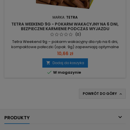
MARKA:
TETRA
TETRA WEEKEND 9G - POKARM WAKACYJNY NA 6 DNI,
BEZPIECZNE KARMIENIE PODCZAS WYJAZDU
(0)
Tetra Weekend 9g – pokarm wakacyjny dla ryb na 6 dni,
kompaktowe pałeczki (opak. 9g) zapewniają optymalne
odżywianie podczas nieobecności. Opakowanie 9g (10 szt.)
10,66 zł
– porcja na krótkie wyjazdy, łatwe przechowywanie. Wysoka
zawartość minerałów i białka – kompletne odżywianie ryb
Dodaj do koszyka

przez 6 dni. Proste dawkowanie – dostosowanie do ilości

W magazynie
wody i liczby ryb....
POWRÓT DO GÓRY


PRODUKTY