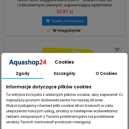
roślinożernych dennych, zapewniający optymalne
odżywienie i stałą konsystencję, która nie powoduje
32,97 zł
mętnienia wody. Opakowanie: 250ml / 110g – wygodne
dozowanie i kontrola porcji. Cukinia i minerały – wsparcie
Dodaj do koszyka

samopoczucia i witalności ryb. Błonnik – wspomaga zdrowe

W magazynie
trawienie. Stała konsystencja wafli –...
favorite_border
Cookies
Zgody
Szczegóły
O Cookies
Informacje dotyczące plików cookies
Ta witryna korzysta z własnych plików cookie, aby zapewnić Ci
najwyższy poziom doświadczenia na naszej stronie .
Wykorzystujemy również pliki cookie stron trzecich w celu
ulepszenia naszych usług, analizy a nastepnie wyświetlania
reklam związanych z Twoimi preferencjami na podstawie
analizy Twoich zachowań podczas nawigacji.