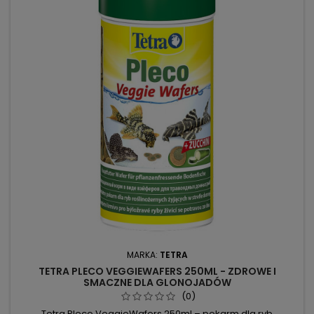
MARKA:
TETRA
TETRA PLECO VEGGIEWAFERS 250ML - ZDROWE I
SMACZNE DLA GLONOJADÓW
(0)
Tetra Pleco VeggieWafers 250ml – pokarm dla ryb