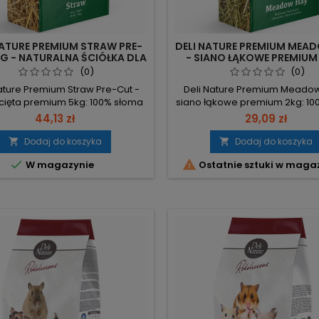
NATURE PREMIUM STRAW PRE-
DELI NATURE PREMIUM MEA
G - NATURALNA ŚCIÓŁKA DLA
- SIANO ŁĄKOWE PREMIUM 
ZONI, CZYSTA I CHŁONNA
NATURALNE, BOGATE W W
(0)
(0)
DLA GRYZONI
ature Premium Straw Pre-Cut -
Deli Nature Premium Meadow
cięta premium 5kg: 100% słoma
siano łąkowe premium 2kg: 10
eniczna, gotowa ściółka dla
łąkowe, gotowe do podania; 
44,13 zł
29,09 zł
w i gryzoni. Waga 5 kg – porcja
prawidłowe trawienie i natu
a do bezpośredniego użycia.
ścieranie zębów. 100% siano 
Dodaj do koszyka
Dodaj do koszyka


: 100% słoma pszeniczna – bez
czysty skład bez dodatków.


W magazynie
Ostatnie sztuki w maga
w. Wartości: 4,4% białko, 41,9%
włókno surowe – wspiera traw
kno – materiał objętościowy
ścieranie zębów. 13% białko,
jący dietę i higienę. Pocięta na
tłuszcz – wartości odżywcz
 porcje – łatwe rozkładanie i...
codziennej diety. Waga 2 
pakowane gotowe...