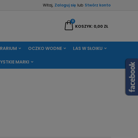
Witaj,
Zaloguj się
lub
Stwórz konto
×
×
×
×
0
aj
KOSZYK
0,00 ZŁ
RRARIUM
OCZKO WODNE
LAS W SŁOIKU
)
ę
YSTKIE MARKI
ń