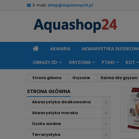
E-mail:
sklep@aquashop24.pl
M
(
U
Z
add_circle_outline
((
Mu
Na
STRONA
AKWARIA
AKWARYSTYKA SŁODKO
GŁÓWNA
OBRAZY 3D
GRYZONIE
PTAKI
KOT
Strona główna
Gryzonie
Karma dla gryzoni
STRONA GŁÓWNA
Akwarystyka słodkowodna
Akwarystyka morska
Oczko wodne
Terrarystyka