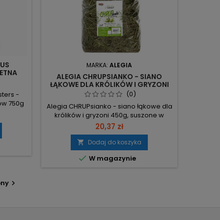
OUS
MARKA:
ALEGIA
LETNA
ALEGIA CHRUPSIANKO - SIANO
OWIE I
ŁĄKOWE DLA KRÓLIKÓW I GRYZONI
450G | NATURALNE, WSPIERA
(0)
ters -
ZDROWE ZĘBY I TRAWIENIE
ów 750g
Alegia CHRUPsianko - siano łąkowe dla
nka
królików i gryzoni 450g, suszone w
gię i
suszarni i zachowujące naturalne
20,37 zł
ygodne
wartości odżywcze. Waga: 450 g –
nego
gotowe opakowanie do codziennego
Dodaj do koszyka

ty 4% -
podania. Suszone w suszarni –
ość i

W magazynie
optymalna wilgotność i dłuższa
5,7% -
trwałość. Bogate w naturalne witaminy i
ika
minerały – wspiera kondycję i lśniące
enny.
pny

futro. Błonnik i włóknistość –
wspomaga...