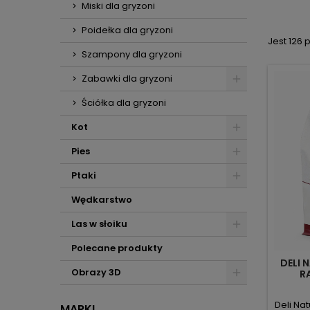
Miski dla gryzoni
Poidełka dla gryzoni
Jest 126 
Szampony dla gryzoni
Zabawki dla gryzoni
Ściółka dla gryzoni
Kot
Pies
Ptaki
Wędkarstwo
Las w słoiku
Polecane produkty
DELI 
Obrazy 3D
R
STA
WSPA
Deli Na
MARKI