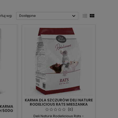



rtuj wg:
Dostępne
KARMA DLA SZCZURÓW DELI NATURE
RODELICIOUS RATS MIESZANKA
D KARMA
OWOCOWO-WARZYWNA 2,5 KG
(0)
H 500G
ZDROWA
Deli Nature Rodelicious Rats -