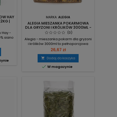
DOW HAY
MARKA:
ALEGIA
2KG |
ALEGIA MIESZANKA POKARMOWA
ŁÓKNO
DLA GRYZONI I KRÓLIKÓW 3000ML -
KOMPLETNE ŻYWIENIE
(0)
 Hay -
0% siano
Alegia - mieszanka pokarm dla gryzoni
wspiera
i królików 3000ml to pełnoporcjowa
ralne
karma z suszonymi warzywami,
26,67 zł
łąkowe –
owocami, nasionami oleistymi i
 26,9%
granulatami. Duże wiadro, ręcznie
Dodaj do koszyka

zynie
ienie i
pakowane, bez dodatków
 2,1%

W magazynie
chemicznych. 3000 ml opakowanie –
e dla
duża porcja, rzadsze dokupywanie.
kg –
Pełnoporcjowa mieszanka (granulat z
lucerny, chrupki kukurydziane,
granulaty, nasiona, warzywa...