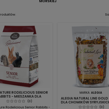
MORSKIEJ
produktów.
So
NATURE RODELICIOUS SENIOR
MARKA:
ALEGIA
ABBITS - MIESZANKA DLA
ALEGIA NATURAL LINE GOL
RSZYCH KRÓLIKÓW 2,5KG |
(0)
DLA CHOMIKÓW SYRYJSKIC
RCIE TRAWIENIA I APETYTU
- ZBILANSOWANA DIETA, 
(0)
ture Rodelicious Senior Rabbits -