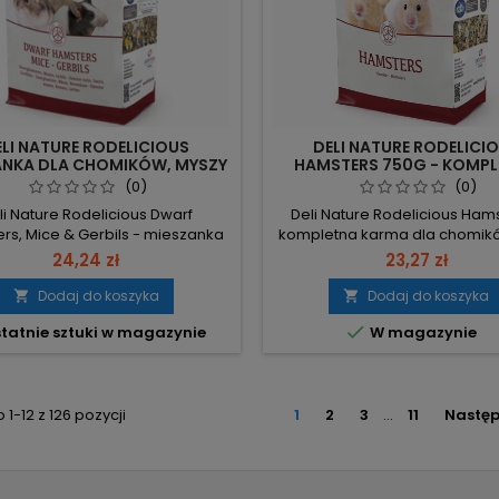
ELI NATURE RODELICIOUS
DELI NATURE RODELICI
ANKA DLA CHOMIKÓW, MYSZY
HAMSTERS 750G - KOMP
MYSZOSKOCZKÓW 750G -
KARMA DLA CHOMIKÓW, ZDR
(0)
(0)
Y ROZWÓJ MAŁYCH GRYZONI
ENERGIA
li Nature Rodelicious Dwarf
Deli Nature Rodelicious Hams
rs, Mice & Gerbils - mieszanka
kompletna karma dla chomik
omików, myszy i myszoskoczków
to zbilansowana miesza
24,24 zł
23,27 zł
g to kompozycja prosa, ziół,
wspierająca witalność, ener
onych warzyw i mączników z
trawienie. Waga: 750 g - w
Dodaj do koszyka
Dodaj do koszyka


iem Rodelicious Vitality (2%),
opakowanie do codzien

tatnie sztuki w magazynie
W magazynie
rojektowana, by zaspokoić
podawania. Rodelicious Vitali
lne potrzeby i pobudzić apetyt.
składnik wspierający witaln
750 g – praktyczne opakowanie
energię chomika. Warzywa 1
sze dokarmianie. Rodelicious...
wysoka zawartość błonn
1-12 z 126 pozycji
1
wspomagająca układ trawi
2
3
…
11
Nastę
Dżdżownice...