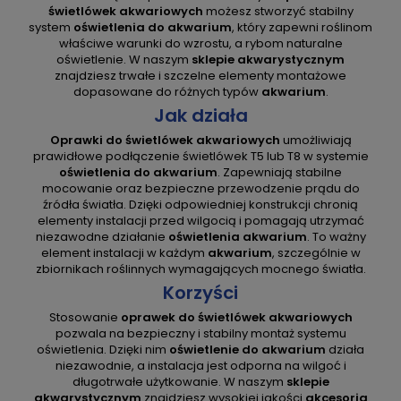
świetlówek akwariowych
możesz stworzyć stabilny
system
oświetlenia do akwarium
, który zapewni roślinom
właściwe warunki do wzrostu, a rybom naturalne
oświetlenie. W naszym
sklepie akwarystycznym
znajdziesz trwałe i szczelne elementy montażowe
dopasowane do różnych typów
akwarium
.
Jak działa
Oprawki do świetlówek akwariowych
umożliwiają
prawidłowe podłączenie świetlówek T5 lub T8 w systemie
oświetlenia do akwarium
. Zapewniają stabilne
mocowanie oraz bezpieczne przewodzenie prądu do
źródła światła. Dzięki odpowiedniej konstrukcji chronią
elementy instalacji przed wilgocią i pomagają utrzymać
niezawodne działanie
oświetlenia akwarium
. To ważny
element instalacji w każdym
akwarium
, szczególnie w
zbiornikach roślinnych wymagających mocnego światła.
Korzyści
Stosowanie
oprawek do świetlówek akwariowych
pozwala na bezpieczny i stabilny montaż systemu
oświetlenia. Dzięki nim
oświetlenie do akwarium
działa
niezawodnie, a instalacja jest odporna na wilgoć i
długotrwałe użytkowanie. W naszym
sklepie
akwarystycznym
znajdziesz wysokiej jakości
akcesoria