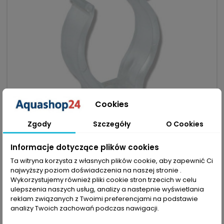
Cookies
Zgody
Szczegóły
O Cookies
Informacje dotyczące plików cookies
MARKA:
DMR LIGHTING
Ta witryna korzysta z własnych plików cookie, aby zapewnić Ci
najwyższy poziom doświadczenia na naszej stronie .
UCHWYT PLASTIKOWY T8 26MM - PEWNE MOCOWANIE
ŚWIETLÓWEK AKWARIOWYCH, SZYBKI MONTAŻ
Wykorzystujemy również pliki cookie stron trzecich w celu
(0)
ulepszenia naszych usług, analizy a nastepnie wyświetlania
reklam związanych z Twoimi preferencjami na podstawie
Uchwyt plastikowy T8 26mm pasuje do wszystkich świetlówek
analizy Twoich zachowań podczas nawigacji.
T8 — szybki montaż i pewne osadzenie. Kompatybilność:
pasuje do wszystkich świetlówek T8 — średnica 26 mm.
2,90 zł