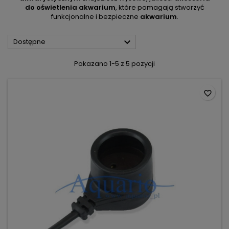
do oświetlenia akwarium
, które pomagają stworzyć
funkcjonalne i bezpieczne
akwarium
.

Dostępne
Pokazano 1-5 z 5 pozycji
favorite_border