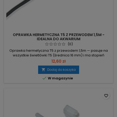
OPRAWKA HERMETYCZNA T5 Z PRZEWODEM 1,5M -
IDEALNA DO AKWARIUM
(0)
Oprawka hermetyczna T5 z przewodem 1,5m — pasuje na
wszystkie świetlówki T5 (średnica 16 mm) i ma stopień
ochrony IP44. Gotowa do podłączenia dzięki przewodowi 1,5
12,60 zł
m. Kompatybilność: pasuje do wszystkich świetlówek T5
(średnica 16 mm) — prosty dobór zamiennika. Stopień
Dodaj do koszyka

ochrony: IP44 — ochrona przed bryzgami wody. Konstrukcja:

W magazynie
korpus zewnętrzny i...
favorite_border