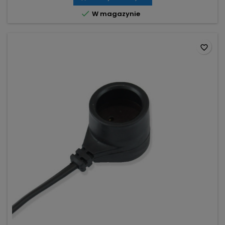

W magazynie
favorite_border