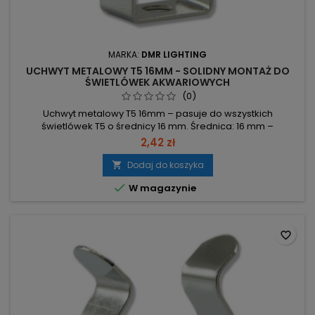
MARKA:
DMR LIGHTING
UCHWYT METALOWY T5 16MM - SOLIDNY MONTAŻ DO
ŚWIETLÓWEK AKWARIOWYCH
(0)
Uchwyt metalowy T5 16mm – pasuje do wszystkich
świetlówek T5 o średnicy 16 mm. Średnica: 16 mm –
kompatybilny z świetlówkami T5. Materiał: metal – element
2,42 zł
montażowy wykonany z metalu. Kompatybilność: pasuje do
wszystkich świetlówek T5.
Dodaj do koszyka


W magazynie
favorite_border