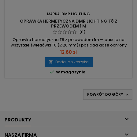
MARKA:
DMR LIGHTING
OPRAWKA HERMETYCZNA DMR LIGHTING T8 Z
PRZEWODEM 1 M
(0)
Oprawka hermetyczna T8 z przewodem 1m — pasuje na
wszystkie świetlówki T8 (Ø26 mm) i posiada klasę ochrony
IP44. Średnica Ø26 mm – kompatybilna ze wszystkimi
12,60 zł
świetlówkami T8. IP44 – odporność na bryzgi, odpowiednia
do wilgotnych pomieszczeń. Korpus zewnętrzny i kołnierz z
Dodaj do koszyka

gumy, korpus wewnętrzny z poliwęglanu – trwała i szczelna

W magazynie
konstrukcja....
POWRÓT DO GÓRY


PRODUKTY

NASZA FIRMA