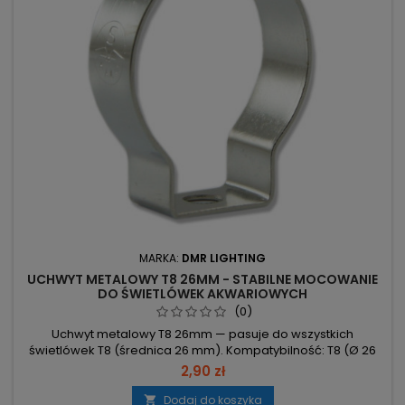
MARKA:
DMR LIGHTING
UCHWYT METALOWY T8 26MM - STABILNE MOCOWANIE
DO ŚWIETLÓWEK AKWARIOWYCH
(0)
Uchwyt metalowy T8 26mm — pasuje do wszystkich
świetlówek T8 (średnica 26 mm). Kompatybilność: T8 (Ø 26
mm) – pełne dopasowanie do świetlówek T8. Materiał: metal
2,90 zł
– solidna konstrukcja uchwytu. Przeznaczenie: montaż
świetlówek T8 – uniwersalny uchwyt.
Dodaj do koszyka
