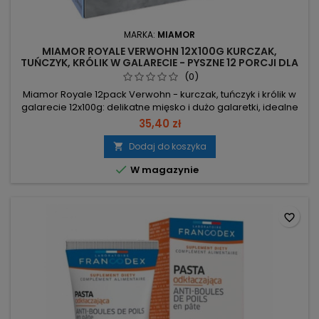
MARKA:
MIAMOR
MIAMOR ROYALE VERWOHN 12X100G KURCZAK,
TUŃCZYK, KRÓLIK W GALARECIE - PYSZNE 12 PORCJI DLA
KOTA
(0)
Miamor Royale 12pack Verwohn - kurczak, tuńczyk i królik w
galarecie 12x100g: delikatne mięsko i dużo galaretki, idealne
dla wybrednych kotów. Opakowanie 12x100g (4x tuńczyk, 4x
35,40 zł
królik, 4x kurczak) — wygodne porcjowanie i różnorodność
smaków. Dużo galaretki, delikatne mięso — atrakcyjne dla
Dodaj do koszyka

nawet wybrednych smakoszy. Bez polepszaczy,

W magazynie
konserwantów i soi —...
favorite_border