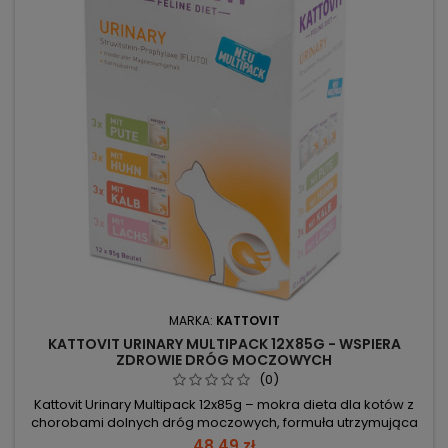
MARKA:
KATTOVIT
KATTOVIT URINARY MULTIPACK 12X85G - WSPIERA
ZDROWIE DRÓG MOCZOWYCH
(0)
Kattovit Urinary Multipack 12x85g – mokra dieta dla kotów z
chorobami dolnych dróg moczowych, formuła utrzymująca
pH moczu na poziomie 6,5. Zestaw 12x85g (cielęcina,
48,49 zł