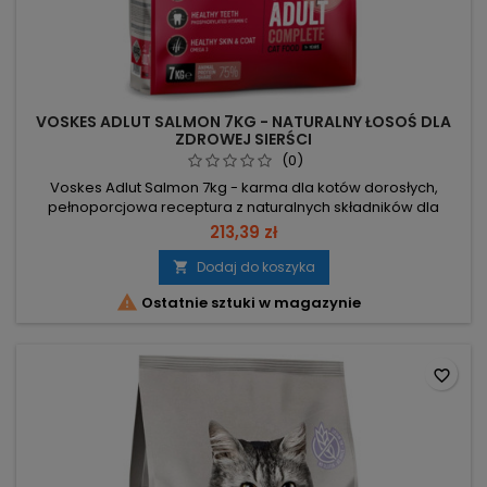
VOSKES ADLUT SALMON 7KG - NATURALNY ŁOSOŚ DLA
ZDROWEJ SIERŚCI
(0)
Voskes Adlut Salmon 7kg - karma dla kotów dorosłych,
pełnoporcjowa receptura z naturalnych składników dla
codziennej pielęgnacji zdrowia. Omega-3 (olej rybi + kryl
213,39 zł
antarktyczny) – zdrowa skóra i lśniąca sierść. Prebiotyki i
β‑glukany – wspierają prawidłową florę jelitową i trawienie.
Dodaj do koszyka

Fosforylowana witamina C – klinicznie potwierdzona

Ostatnie sztuki w magazynie
redukcja płytki...
favorite_border