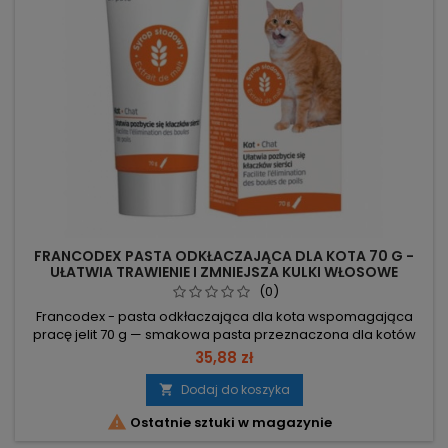
FRANCODEX PASTA ODKŁACZAJĄCA DLA KOTA 70 G -
UŁATWIA TRAWIENIE I ZMNIEJSZA KULKI WŁOSOWE
(0)
Francodex - pasta odkłaczająca dla kota wspomagająca
pracę jelit 70 g — smakowa pasta przeznaczona dla kotów
powyżej 6. miesiąca życia, pomaga zapobiegać i usuwać
35,88 zł
kule włosowe. 70 g opakowanie – ilość do stosowania
profilaktycznego i krótkich kuracji. Dawkowanie: 6–13 mm
Dodaj do koszyka

tygodniowo (profilaktyka); **13 mm**/dzień przez 3 dni

Ostatnie sztuki w magazynie
(kocięta), **25 mm**/dzień...