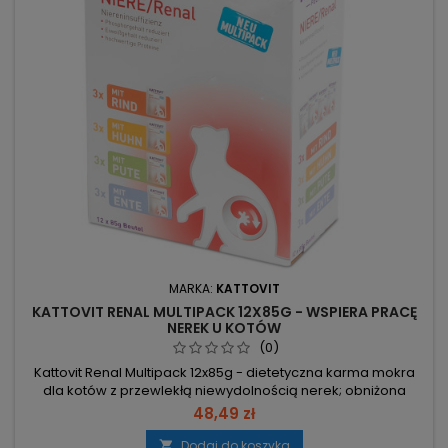
MARKA:
KATTOVIT
KATTOVIT RENAL MULTIPACK 12X85G - WSPIERA PRACĘ
NEREK U KOTÓW
(0)
Kattovit Renal Multipack 12x85g - dietetyczna karma mokra
dla kotów z przewlekłą niewydolnością nerek; obniżona
zawartość białka i fosforu, z cytrynianem potasu
48,49 zł
alkalizującym mocz. 12x85 g, 4 smaki: wołowina, kurczak,
kaczka, indyk. Białko 6% – ok. 50% energii z białka, mniejsze
Dodaj do koszyka
