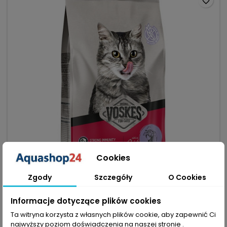
favorite_border
Cookies
Zgody
Szczegóły
O Cookies
Informacje dotyczące plików cookies
VOSKES ADULT STERILIZED CHICKEN 2KG - KONTROLA
WAGI I ZDROWIE PO STERYLIZACJI
Ta witryna korzysta z własnych plików cookie, aby zapewnić Ci
(0)
najwyższy poziom doświadczenia na naszej stronie .