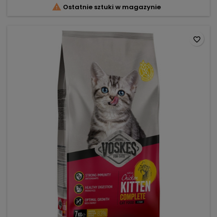

Ostatnie sztuki w magazynie
płesznik i pulpa buraczana –...
favorite_border