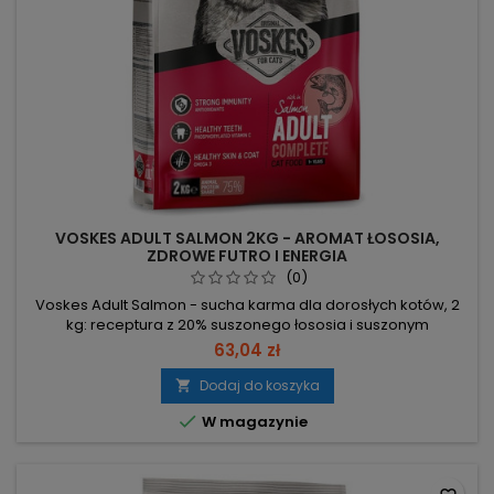
VOSKES ADULT SALMON 2KG - AROMAT ŁOSOSIA,
ZDROWE FUTRO I ENERGIA
(0)
Voskes Adult Salmon - sucha karma dla dorosłych kotów, 2
kg: receptura z 20% suszonego łososia i suszonym
kurczakiem dla wartościowego białka i kwasów
63,04 zł
tłuszczowych. Olej rybny i Omega-3 – wspierają zdrową
skórę i lśniącą sierść. Prebiotyki, suszony kryl i zioła –
Dodaj do koszyka

wspomagają trawienie i odporność. Tauryna – dla zdrowego

W magazynie
serca, wzroku i układu nerwowego....