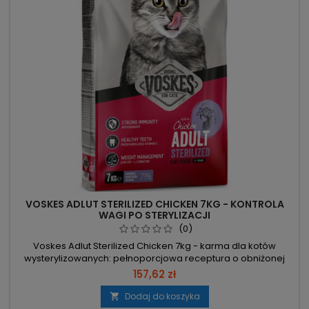
VOSKES ADLUT STERILIZED CHICKEN 7KG - KONTROLA
WAGI PO STERYLIZACJI
(0)
Voskes Adlut Sterilized Chicken 7kg - karma dla kotów
wysterylizowanych: pełnoporcjowa receptura o obniżonej
kaloryczności, dopasowana do zmienionego metabolizmu
157,62 zł
po sterylizacji. 7 kg – ekonomiczne opakowanie do
regularnego żywienia. Obniżona kaloryczność – pomaga
Dodaj do koszyka

zapobiegać nadwadze u kotów po sterylizacji. Łuski babki