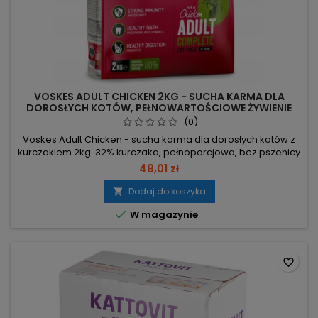
VOSKES ADULT CHICKEN 2KG - SUCHA KARMA DLA
DOROSŁYCH KOTÓW, PEŁNOWARTOŚCIOWE ŻYWIENIE
(0)
Voskes Adult Chicken - sucha karma dla dorosłych kotów z
kurczakiem 2kg: 32% kurczaka, pełnoporcjowa, bez pszenicy
i kukurydzy, lekostrawna o chrupiącej teksturze. 32%
48,01 zł
suszonego kurczaka – wysokiej jakości białko dla codziennej
witalności. β-glukany, FOS, MOS, GOS – wsparcie odporności i
Dodaj do koszyka

prawidłowego trawienia. Olej rybny i naturalne zioła –

W magazynie
lepsza...
favorite_border