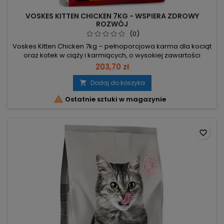
VOSKES KITTEN CHICKEN 7KG - WSPIERA ZDROWY
ROZWÓJ
(0)
Voskes Kitten Chicken 7kg – pełnoporcjowa karma dla kociąt
oraz kotek w ciąży i karmiących, o wysokiej zawartości
energii wspierającej rozwój i codzienną witalność. 7 kg –
203,70 zł
opakowanie dostosowane do potrzeb rosnących kociąt i
kotek. Kurczak jako główne białko – wspiera rozwój mięśni,
Dodaj do koszyka

kości i zębów. Fosforylowana witamina C – klinicznie

Ostatnie sztuki w magazynie
potwierdzona...
favorite_border