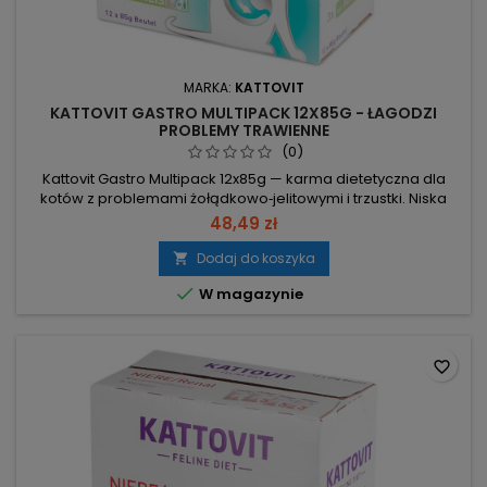
MARKA:
KATTOVIT
KATTOVIT GASTRO MULTIPACK 12X85G - ŁAGODZI
PROBLEMY TRAWIENNE
(0)
Kattovit Gastro Multipack 12x85g — karma dietetyczna dla
kotów z problemami żołądkowo‑jelitowymi i trzustki. Niska
zawartość tłuszczu i podwyższona zawartość elektrolitów w
48,49 zł
łatwostrawnej formule. 12×85 g — multipack, 4 smaki: łosoś,
kurczak, kaczka, indyk. Tłuszcz 5% — niska zawartość tłuszczu
Dodaj do koszyka

dla łatwiejszego trawienia. Wilgotność 80% / 91 kcal/100g —...

W magazynie
favorite_border