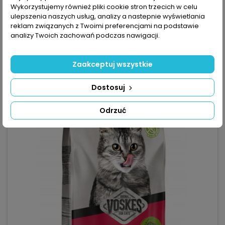
Voskes Adult Sterilized Chicken - sucha karma dla kota po
Wykorzystujemy również pliki cookie stron trzecich w celu
sterylizacji z kurczakiem 2kg to pełnoporcjowa formuła o
ulepszenia naszych usług, analizy a nastepnie wyświetlania
obniżonej zawartości tłuszczu, zaprojektowana by pomagać
reklam związanych z Twoimi preferencjami na podstawie
50,43 zł
utrzymać prawidłową wagę po zabiegu sterylizacji. 2 kg –
analizy Twoich zachowań podczas nawigacji.
opakowanie pełnoporcjowej karmy wspierającej kontrolę
Dodaj do koszyka

masy ciała. 14% kurczaka i łosoś – lekkostrawne białko, syci

W magazynie
bez...
Zaakceptuj wszystkie
Dostosuj
favorite_border
Odrzuć