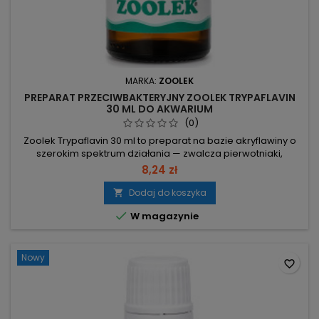
MARKA:
ZOOLEK
PREPARAT PRZECIWBAKTERYJNY ZOOLEK TRYPAFLAVIN
30 ML DO AKWARIUM
(0)
Zoolek Trypaflavin 30 ml to preparat na bazie akryflawiny o
szerokim spektrum działania — zwalcza pierwotniaki,
bakterie i grzyby. Nadaje się do leczenia, profilaktyki oraz
8,24 zł
dezynfekcji akwariów i ran ryb. Pojemność 30 ml – płynna
forma umożliwia precyzyjne dawkowanie. Szerokie spektrum
Dodaj do koszyka

działania – przeciwpierwotniakowe, przeciwbakteryjne i...

W magazynie
Nowy
favorite_border