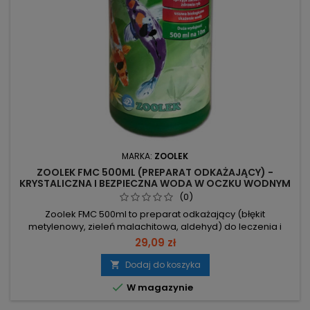
MARKA:
ZOOLEK
ZOOLEK FMC 500ML (PREPARAT ODKAŻAJĄCY) -
KRYSTALICZNA I BEZPIECZNA WODA W OCZKU WODNYM
(0)
Zoolek FMC 500ml to preparat odkażający (błękit
metylenowy, zieleń malachitowa, aldehyd) do leczenia i
profilaktyki chorób ryb w oczkach wodnych. Działa leczniczo
29,09 zł
na ospę, pleśniawkę i infekcje bakteryjne, bezpieczny dla ryb
i roślin. 50 ml / 1000 l – dawkowanie lecznicze, prosta
Dodaj do koszyka

aplikacja i wysoka wydajność. 3 składniki aktywne (błękit

W magazynie
metylenowy,...