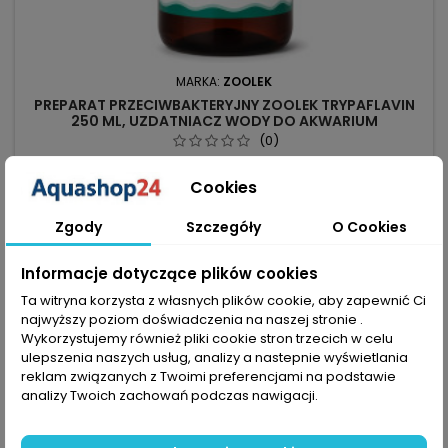
MARKA:
ZOOLEK
PREPARAT PRZECIWBAKTERYJNY ZOOLEK TRYPAFLAVIN
250 ML, UZDATNIACZ WODY DO AKWARIUM
(0)
Zoolek Trypaflavin 250 ml to preparat na bazie akryflawiny o
szerokim spektrum działania — skutecznie zwalcza
Cookies
pierwotniaki, bakterie i grzyby, stosowany zarówno leczniczo,
31,03 zł
jak i profilaktycznie. 250 ml — płynna forma, ułatwia
Zgody
Szczegóły
O Cookies
precyzyjne dawkowanie. Akryflawina — składnik o działaniu
Dodaj do koszyka

przeciwbakteryjnym i przeciwgrzybiczym. Spektrum:

W magazynie
Informacje dotyczące plików cookies
pierwotniaki,...
Ta witryna korzysta z własnych plików cookie, aby zapewnić Ci
najwyższy poziom doświadczenia na naszej stronie .
Wykorzystujemy również pliki cookie stron trzecich w celu
favorite_border
ulepszenia naszych usług, analizy a nastepnie wyświetlania
reklam związanych z Twoimi preferencjami na podstawie
analizy Twoich zachowań podczas nawigacji.