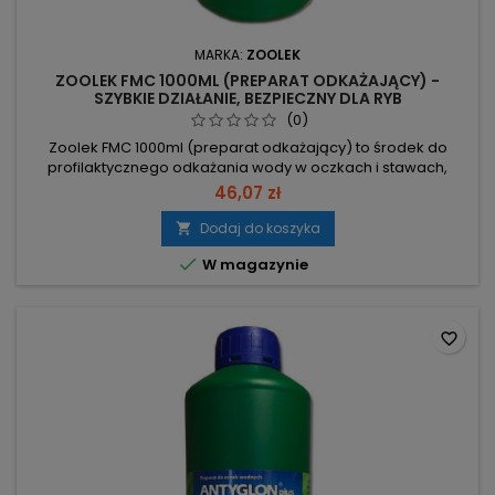
MARKA:
ZOOLEK
ZOOLEK FMC 1000ML (PREPARAT ODKAŻAJĄCY) -
SZYBKIE DZIAŁANIE, BEZPIECZNY DLA RYB
(0)
Zoolek FMC 1000ml (preparat odkażający) to środek do
profilaktycznego odkażania wody w oczkach i stawach,
działający przeciw ospie, pleśniawce i infekcjom
46,07 zł
bakteryjnym. 50 ml / 1000 l — zalecana dawka do leczenia i
profilaktyki. 1000 ml — pojemność butelki; wystarcza na 20
Dodaj do koszyka

000 l wody (przy dawce 50 ml/1000 l). Trzy składniki aktywne:

W magazynie
błękit...
favorite_border