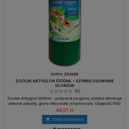
MARKA:
ZOOLEK
ZOOLEK ANTYGLON 1000ML - SZYBKIE USUWANIE
GLONÓW
(0)
Zoolek Antyglon 1000ml – preparat na glony, szybko eliminuje
zielone zakwity, glony nitkowate i krasnorosty. Objętość 1000
ml – wystarcza na 20 000 l (przy dawce 50 ml/1000 l). Usuwa
46,07 zł
glony i klaruje wodę w ciągu 2–3 dni. Działa
przeciwgrzybiczo, przeciwbakteryjnie i przeciw
Dodaj do koszyka

pierwotniakom; w pełni bezpieczny dla ryb i roślin. Podczas

W magazynie