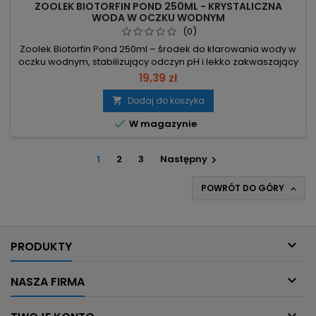
ZOOLEK BIOTORFIN POND 250ML - KRYSTALICZNA
WODA W OCZKU WODNYM
(0)
Zoolek Biotorfin Pond 250ml – środek do klarowania wody w
oczku wodnym, stabilizujący odczyn pH i lekko zakwaszający
wodę. Poprawia klarowność, kondycję ryb i wzrost roślin
19,39 zł
poprzez usuwanie zanieczyszczeń i neutralizację toksyn. 250
ml na 5 000 l – opakowanie wystarcza na obróbkę 5 000
Dodaj do koszyka

litrów wody. Usuwa szkodliwe substancje białkowe –

W magazynie
eliminuje odpady...
1
2
3
Następny

POWRÓT DO GÓRY


PRODUKTY

NASZA FIRMA