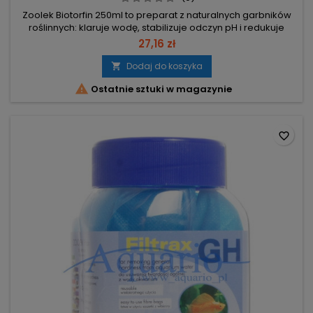
Zoolek Biotorfin 250ml to preparat z naturalnych garbników
roślinnych: klaruje wodę, stabilizuje odczyn pH i redukuje
toksyczne jony metali, poprawiając warunki dla ryb i roślin.
27,16 zł
250 ml – poręczne opakowanie z naturalnymi garbnikami do
pielęgnacji stawu. Usuwa odpadowe substancje białkowe –
Dodaj do koszyka

klarowna woda = zdrowszy rozwój ryb i estetyczny wygląd.

Ostatnie sztuki w magazynie
Wytrąca...
favorite_border