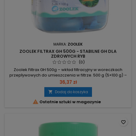
MARKA:
ZOOLEK
ZOOLEK FILTRAX GH 500G - STABILNE GH DLA
ZDROWYCH RYB
(0)
Zoolek Filtrax GH 500g – wkład filtracyjny w woreczkach
przepływowych do umieszczenia w filtrze. 500 g (5×100 g) –
komplet paczek gotowych do użycia. Woreczki przepływowe
36,37 zł
– złoże w formie woreczków do bezpośredniego montażu w
filtrze. Wielokrotna regeneracja – woreczki można odnawiać
Dodaj do koszyka

i używać ponownie, niższe koszty eksploatacji. Zgodnie z

Ostatnie sztuki w magazynie
opisem...
favorite_border