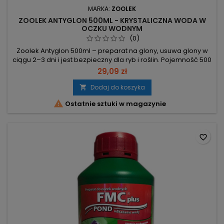
MARKA:
ZOOLEK
ZOOLEK ANTYGLON 500ML - KRYSTALICZNA WODA W
OCZKU WODNYM
(0)
Zoolek Antyglon 500ml – preparat na glony, usuwa glony w
ciągu 2–3 dni i jest bezpieczny dla ryb i roślin. Pojemność 500
ml – wystarcza na 10 000 l wody przy dawce 50 ml/1000 l.
29,09 zł
Dawka 50 ml/1000 l – działanie w ciągu 2–3 dni; podczas
kuracji napowietrzaj wodę. Działa przeciw zielonym
Dodaj do koszyka

zakwitom, glonom nitkowatym i krasnorostom; dodatkowo

Ostatnie sztuki w magazynie
przeciwgrzybiczo,...
favorite_border