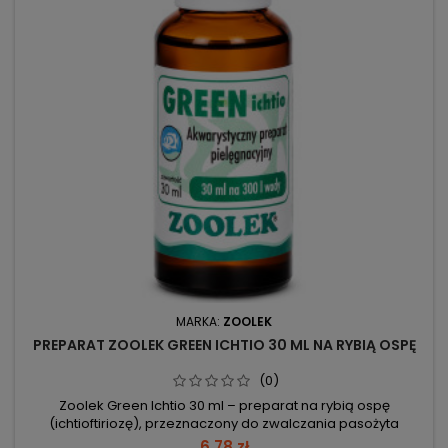
MARKA:
ZOOLEK
PREPARAT ZOOLEK GREEN ICHTIO 30 ML NA RYBIĄ OSPĘ
(0)
Zoolek Green Ichtio 30 ml – preparat na rybią ospę
(ichtioftiriozę), przeznaczony do zwalczania pasożyta
kulorzęska. 30 ml – pojemność opakowania. 10 ml/100 l (2
6,78 zł