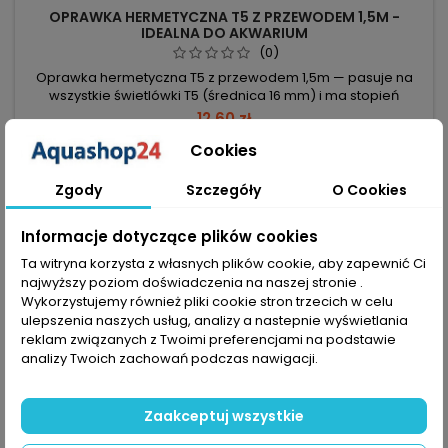
OPRAWKA HERMETYCZNA T5 Z PRZEWODEM 1,5M -
IDEALNA DO AKWARIUM
(0)
Oprawka hermetyczna T5 z przewodem 1,5m — pasuje na
wszystkie świetlówki T5 (średnica 16 mm) i ma stopień
ochrony IP44. Gotowa do podłączenia dzięki przewodowi 1,5
12,60 zł
m. Kompatybilność: pasuje do wszystkich świetlówek T5
Cookies
(średnica 16 mm) — prosty dobór zamiennika. Stopień
Dodaj do koszyka

ochrony: IP44 — ochrona przed bryzgami wody. Konstrukcja:

W magazynie
korpus zewnętrzny i...
Zgody
Szczegóły
O Cookies
Informacje dotyczące plików cookies
favorite_border
Ta witryna korzysta z własnych plików cookie, aby zapewnić Ci
najwyższy poziom doświadczenia na naszej stronie .
Wykorzystujemy również pliki cookie stron trzecich w celu
ulepszenia naszych usług, analizy a nastepnie wyświetlania
reklam związanych z Twoimi preferencjami na podstawie
analizy Twoich zachowań podczas nawigacji.
Zaakceptuj wszystkie