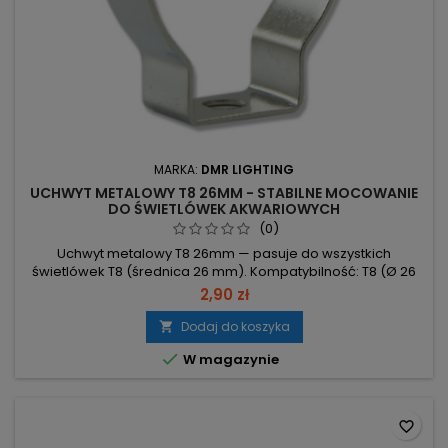
MARKA:
DMR LIGHTING
UCHWYT METALOWY T8 26MM - STABILNE MOCOWANIE
DO ŚWIETLÓWEK AKWARIOWYCH
(0)
Uchwyt metalowy T8 26mm — pasuje do wszystkich
świetlówek T8 (średnica 26 mm). Kompatybilność: T8 (Ø 26
mm) – pełne dopasowanie do świetlówek T8. Materiał: metal
2,90 zł
– solidna konstrukcja uchwytu. Przeznaczenie: montaż
świetlówek T8 – uniwersalny uchwyt.
Dodaj do koszyka


W magazynie
favorite_border