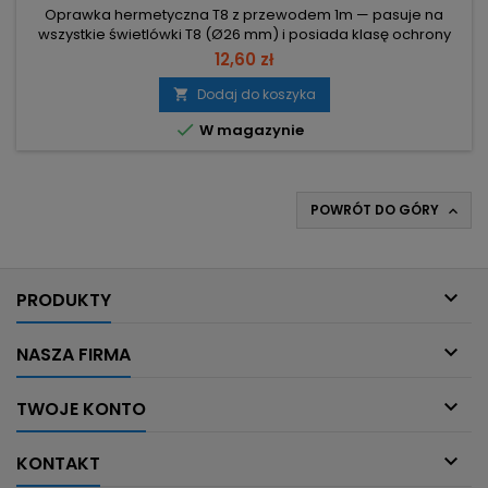
Oprawka hermetyczna T8 z przewodem 1m — pasuje na
wszystkie świetlówki T8 (Ø26 mm) i posiada klasę ochrony
IP44. Średnica Ø26 mm – kompatybilna ze wszystkimi
12,60 zł
świetlówkami T8. IP44 – odporność na bryzgi, odpowiednia
do wilgotnych pomieszczeń. Korpus zewnętrzny i kołnierz z
Dodaj do koszyka

gumy, korpus wewnętrzny z poliwęglanu – trwała i szczelna

W magazynie
konstrukcja....
POWRÓT DO GÓRY


PRODUKTY

NASZA FIRMA

TWOJE KONTO

KONTAKT