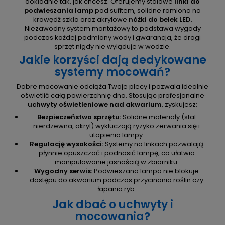
dokładnie tak, jak chcesz. Oferujemy stalowe
linki do
podwieszania lamp
pod sufitem, solidne ramiona na
krawędź szkła oraz akrylowe
nóżki do belek LED
.
Niezawodny system montażowy to podstawa wygody
podczas każdej podmiany wody i gwarancja, że drogi
sprzęt nigdy nie wyląduje w wodzie.
Jakie korzyści dają dedykowane
systemy mocowań?
Dobre mocowanie odciąża Twoje plecy i pozwala idealnie
oświetlić całą powierzchnię dna. Stosując profesjonalne
uchwyty oświetleniowe nad akwarium
, zyskujesz:
Bezpieczeństwo sprzętu:
Solidne materiały (stal
nierdzewna, akryl) wykluczają ryzyko zerwania się i
utopienia lampy.
Regulację wysokości:
Systemy na linkach pozwalają
płynnie opuszczać i podnosić lampę, co ułatwia
manipulowanie jasnością w zbiorniku.
Wygodny serwis:
Podwieszana lampa nie blokuje
dostępu do akwarium podczas przycinania roślin czy
łapania ryb.
Jak dbać o uchwyty i
mocowania?