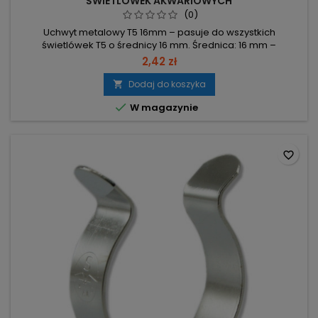
ŚWIETLÓWEK AKWARIOWYCH
(0)
Uchwyt metalowy T5 16mm – pasuje do wszystkich
świetlówek T5 o średnicy 16 mm. Średnica: 16 mm –
kompatybilny z świetlówkami T5. Materiał: metal – element
2,42 zł
montażowy wykonany z metalu. Kompatybilność: pasuje do
wszystkich świetlówek T5.
Dodaj do koszyka


W magazynie
favorite_border