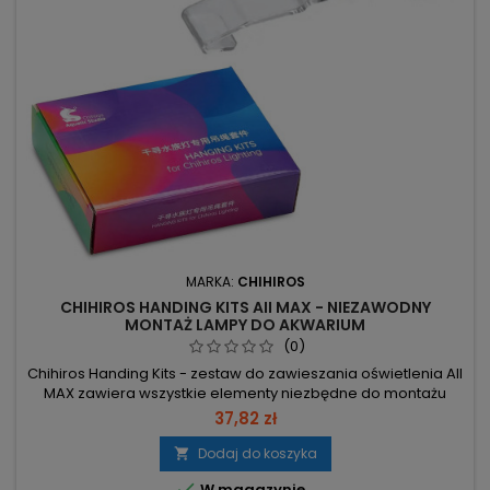
MARKA:
CHIHIROS
CHIHIROS HANDING KITS AII MAX - NIEZAWODNY
MONTAŻ LAMPY DO AKWARIUM
(0)
Chihiros Handing Kits - zestaw do zawieszania oświetlenia AII
MAX zawiera wszystkie elementy niezbędne do montażu
lampy nad akwarium. Długość linki: 2 m – umożliwia
37,82 zł
zawieszenie lampy na suficie lub półce nad akwarium.
Kompletny zestaw – zawiera wszystkie potrzebne elementy,
Dodaj do koszyka

montaż bez konieczności dokupowania części. Dedykowany

W magazynie