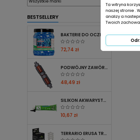
Ta witryna korzy
naszej stronie . 
BESTSELLERY
analizy a nastep
Twoich zachowań
BAKTERIE DO OCZKA WODNEGO FEMANGA BUBBLE BIO START 1000 ML
Odr
72,74 zł
PODWÓJNY ZAWÓR CHIHIROS DOUBLE TAP 12/16→16/22 Z REDUKCJĄ 12→16 MM
48,49 zł
SILIKON AKWARYSTYCZNY 60 ML CZARNY
10,67 zł
TERRARIO ERUSA TROPICAL UVB 5.0 ŻARÓWKA SPIRALNA 13W - IDEALNA DO TROPIKALNYCH TERRARIÓW