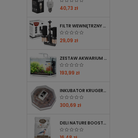
40,73 zł
FILTR WEWNĘTRZNY GĄBKOWY KRUGER MEIER AEROTWIN BIO S Z BIOFILTRACJĄ
29,09 zł
ZESTAW AKWARIUM KRUGER MEIER SHRIMP!ONE PRO 50 25 L DLA KREWETEK
193,99 zł
INKUBATOR KRUGER MEIER PROLEXOR 60 NA 60 JAJ Z TERMOSTATEM
300,69 zł
DELI NATURE BOOSTER MIX 850G - PRZYCIĄGA PTAKI ZIMĄ, BOGATY W WITAMINY
16,48 zł