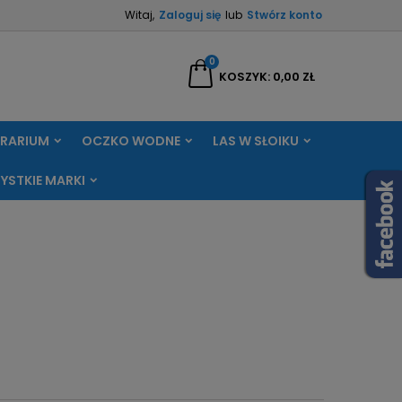
Witaj,
Zaloguj się
lub
Stwórz konto
×
×
×
×
0
aj
KOSZYK
0,00 ZŁ
RRARIUM
OCZKO WODNE
LAS W SŁOIKU
)
ę
YSTKIE MARKI
ń