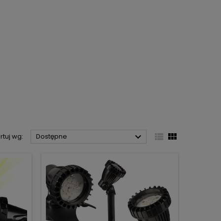



rtuj wg:
Dostępne