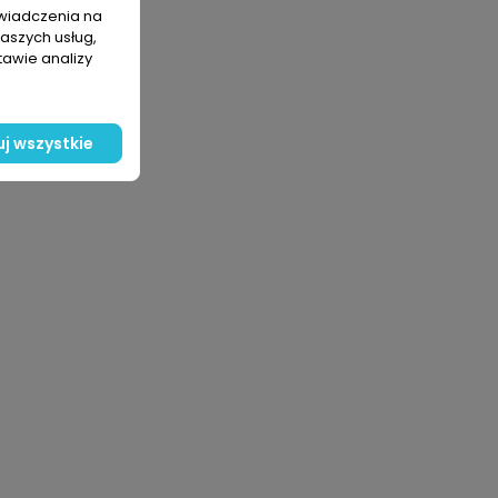
świadczenia na
naszych usług,
tawie analizy
j wszystkie