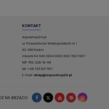
KONTAKT
Aquashop24.pl
ul. Powstańców Wielkopolskich nr 1
62-090 Kiekrz
mbank 54 1140 2004 0000 3102 7927 1557
NIP 782-226-15-69
tel. +48 723 927 557
E-mail:
sklep@aquashop24.pl
Facebook
Twitter
YouTube
Pinterest
Instagram
DŹ NA BIEŻĄCO