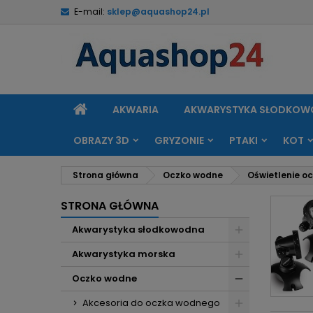
E-mail:
sklep@aquashop24.pl
M
(
U
Z
add_circle_outline
((
Mu
Na
STRONA
AKWARIA
AKWARYSTYKA SŁODKO
GŁÓWNA
OBRAZY 3D
GRYZONIE
PTAKI
KOT
Strona główna
Oczko wodne
Oświetlenie o
STRONA GŁÓWNA
Akwarystyka słodkowodna
Akwarystyka morska
Oczko wodne
Akcesoria do oczka wodnego