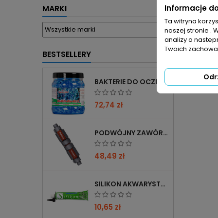
Informacje d
MARKI
Ta witryna korzy
naszej stronie . 
analizy a nastep
Twoich zachowań
BESTSELLERY
Odr
BAKTERIE DO OCZKA WODNEGO FEMANGA BUBBLE BIO START 1000 ML
72,74 zł
PODWÓJNY ZAWÓR CHIHIROS DOUBLE TAP 12/16→16/22 Z REDUKCJĄ 12→16 MM
48,49 zł
SILIKON AKWARYSTYCZNY 60 ML CZARNY
10,65 zł