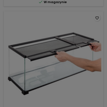

W magazynie
termiczna i...
favorite_border