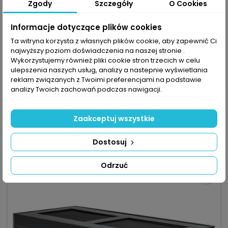
Zgody
Szczegóły
O Cookies
Informacje dotyczące plików cookies
Ta witryna korzysta z własnych plików cookie, aby zapewnić Ci
MARKA:
REPTI-ZOO
najwyższy poziom doświadczenia na naszej stronie .
REPTI-ZOO TERRARIUM PVC 90X45X45CM - IDEALNE DLA
Wykorzystujemy również pliki cookie stron trzecich w celu
GADÓW, LEKKIE I ŁATWE W CZYSZCZENIU
ulepszenia naszych usług, analizy a nastepnie wyświetlania
(0)
reklam związanych z Twoimi preferencjami na podstawie
Repti-Zoo Terrarium PVC 90x45x45cm – terrarium z wysokiej
analizy Twoich zachowań podczas nawigacji.
jakości PVC, oferujące lepszą izolację termiczną i
wilgotnościową niż szkło i drewno dla stabilnego
727,49 zł
mikroklimatu. Wymiary 90×45×45 cm – odpowiednie dla
Zaakceptuj wszystkie
węży, gekonów, żab drzewnych i kameleonów. Materiał: PVC
Dodaj do koszyka

– odporność na wilgoć, nie chłonie wody i łatwe czyszczenie.
Dostosuj

W magazynie
Zdejmowany ekran górny –...
Odrzuć
favorite_border