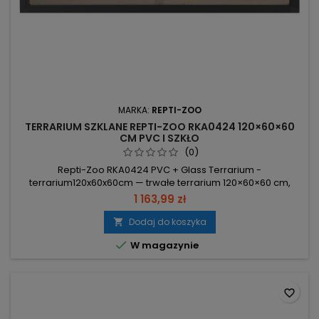
MARKA:
REPTI-ZOO
TERRARIUM SZKLANE REPTI-ZOO RKA0424 120×60×60
CM PVC I SZKŁO
(0)
Repti-Zoo RKA0424 PVC + Glass Terrarium -
terrarium120x60x60cm — trwałe terrarium 120×60×60 cm,
zaprojektowane dla agam, węży i gekonów; przemyślana
1 163,99 zł
konstrukcja ułatwia karmienie i sprzątanie. Materiały: PC, PVC,
szkło hartowane — odporność na wilgoć, korozję i
Dodaj do koszyka

uszkodzenia. Wymiary: 120×60×60 cm / ≈430 l — przestronne

W magazynie
wnętrze. Przesuwne drzwi z zamkiem i...
favorite_border