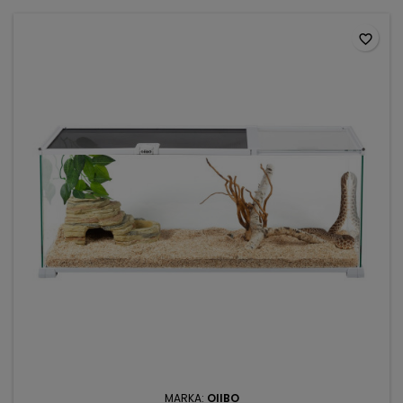
favorite_border
MARKA:
OIIBO