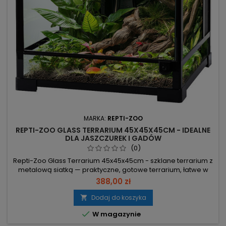
MARKA:
REPTI-ZOO
REPTI-ZOO GLASS TERRARIUM 45X45X45CM - IDEALNE
DLA JASZCZUREK I GADÓW
(0)
Repti-Zoo Glass Terrarium 45x45x45cm - szklane terrarium z
metalową siatką — praktyczne, gotowe terrarium, łatwe w
montażu i bezpieczne w transporcie. Wymiary 45×45×45 cm
388,00 zł
– pełne gabaryty ułatwiają dopasowanie podłoża i
wyposażenia. Wodoodporne dno, maks. zalanie 7 cm –
Dodaj do koszyka

możliwość utrzymania podwyższonej wilgotności bez

W magazynie
przecieków. Duże przednie...