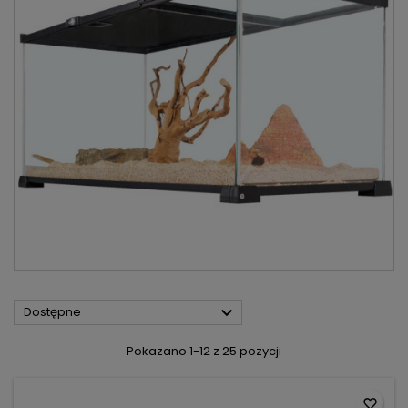

Dostępne
Pokazano 1-12 z 25 pozycji
favorite_border