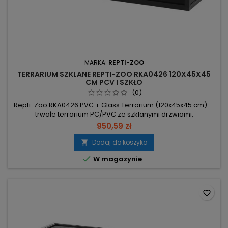
MARKA:
REPTI-ZOO
TERRARIUM SZKLANE REPTI-ZOO RKA0426 120X45X45
CM PCV I SZKŁO
(0)
Repti-Zoo RKA0426 PVC + Glass Terrarium (120x45x45 cm) —
trwałe terrarium PC/PVC ze szklanymi drzwiami,
przeznaczone dla agam brodatych, węży i gekonów.
950,59 zł
Wymiary 120x45x45 cm (~250 l) – przestrzeń do aranżacji i
komfortu dla średnich gadów. Materiały: PC, PVC, szkło
Dodaj do koszyka

hartowane – odporność na wilgoć, korozję i uszkodzenia

W magazynie
mechaniczne. Przesuwne szklane...
favorite_border