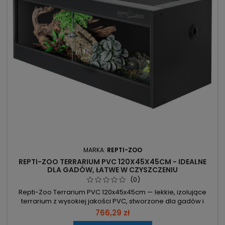
MARKA:
REPTI-ZOO
REPTI-ZOO TERRARIUM PVC 120X45X45CM - IDEALNE
DLA GADÓW, ŁATWE W CZYSZCZENIU
(0)
Repti-Zoo Terrarium PVC 120x45x45cm — lekkie, izolujące
terrarium z wysokiej jakości PVC, stworzone dla gadów i
płazów. Wymiary 120x45x45 cm — optymalna przestrzeń dla
766,29 zł
węży, gekonów, żółwi, żab drzewnych i kameleonów. PVC —