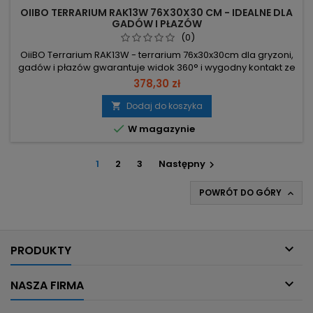
OIIBO TERRARIUM RAK13W 76X30X30 CM - IDEALNE DLA
GADÓW I PŁAZÓW
(0)
OiiBO Terrarium RAK13W - terrarium 76x30x30cm dla gryzoni,
gadów i płazów gwarantuje widok 360° i wygodny kontakt ze
zwierzęciem. Wymiary 76,2 x 30,5 x 30,5 cm – odpowiednie
378,30 zł
siedlisko dla małych gatunków (gekony, żółwie do 20 cm,
chomiki, świnki morskie). Przezroczysta taca PCV –
Dodaj do koszyka

zapobiega wyciekowi, łatwa do wyciągnięcia i szybkiego

W magazynie
czyszczenia. Górna...
1
2
3
Następny

POWRÓT DO GÓRY


PRODUKTY

NASZA FIRMA