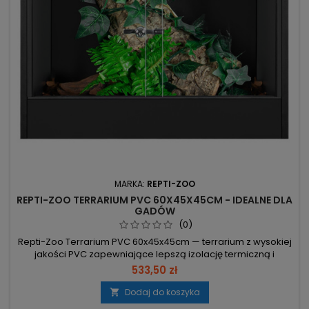
MARKA:
REPTI-ZOO
REPTI-ZOO TERRARIUM PVC 60X45X45CM - IDEALNE DLA
GADÓW
(0)
Repti-Zoo Terrarium PVC 60x45x45cm — terrarium z wysokiej
jakości PVC zapewniające lepszą izolację termiczną i
wilgotnościową dla gadów i płazów. Lekka, odporna na
533,50 zł
wilgoć konstrukcja ułatwia przenoszenie i konserwację.
Wymiary 60x45x45 cm — konkretne, gotowe wymiary do
Dodaj do koszyka

ustawienia w domu. PVC — nie chłonie wody, lepsza izolacja