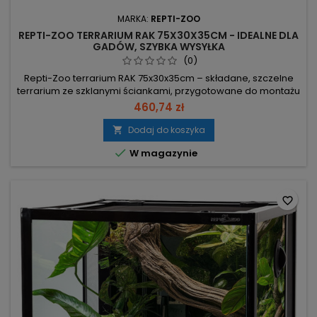
MARKA:
REPTI-ZOO
REPTI-ZOO TERRARIUM RAK 75X30X35CM - IDEALNE DLA
GADÓW, SZYBKA WYSYŁKA
(0)
Repti-Zoo terrarium RAK 75x30x35cm – składane, szczelne
terrarium ze szklanymi ściankami, przygotowane do montażu
maty grzewczej. Wymiary 76.2×30.5×35 cm – precyzyjne
460,74 zł
dopasowanie do akcesoriów i miejsca. Wodoszczelność do
2 cm – zabezpiecza przy wilgotnych podłożach.
Dodaj do koszyka

Ognioodporna, dzielona siatka stalowa – montaż

W magazynie
oświetlenia/żarówek na siatce; mniejsza...
favorite_border