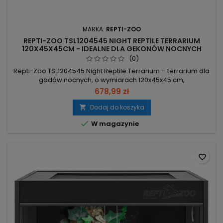
MARKA:
REPTI-ZOO
REPTI-ZOO TSL1204545 NIGHT REPTILE TERRARIUM
120X45X45CM - IDEALNE DLA GEKONÓW NOCNYCH
(0)
Repti-Zoo TSL1204545 Night Reptile Terrarium – terrarium dla
gadów nocnych, o wymiarach 120x45x45 cm,
zaprojektowane dla bezpieczeństwa i komfortu zwierząt
678,99 zł
nocnych. Górna pokrywa z metalowej siatki – maksymalna
wentylacja; kompatybilna z oświetleniem i ogrzewaniem.
Dodaj do koszyka

Matowe czarne, nieprzezroczyste ścianki – ograniczają

W magazynie
dopływ światła, wspierając...
favorite_border