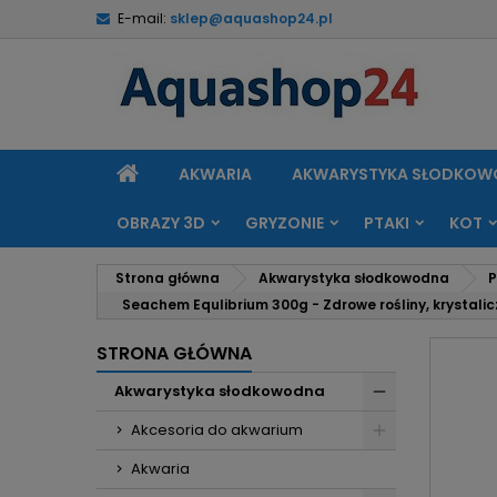
E-mail:
sklep@aquashop24.pl
M
U
Z
add_circle_outline
Mu
Na
STRONA
AKWARIA
AKWARYSTYKA SŁODKO
GŁÓWNA
OBRAZY 3D
GRYZONIE
PTAKI
KOT
Strona główna
Akwarystyka słodkowodna
P
Seachem Equlibrium 300g - Zdrowe rośliny, krystal
STRONA GŁÓWNA
Akwarystyka słodkowodna
Akcesoria do akwarium
Akwaria