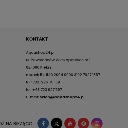
KONTAKT
Aquashop24.pl
ul. Powstańców Wielkopolskich nr 1
62-090 Kiekrz
mbank 54 1140 2004 0000 3102 7927 1557
NIP 782-226-15-69
tel. +48 723 927 557
E-mail:
sklep@aquashop24.pl
Facebook
Twitter
YouTube
Pinterest
Instagram
DŹ NA BIEŻĄCO