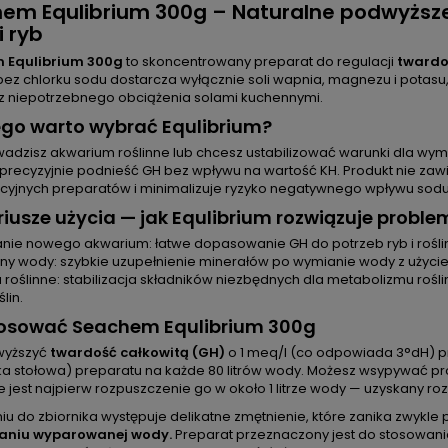
em Equlibrium 300g – Naturalne podwyższe
i ryb
 Equlibrium 300g
to skoncentrowany preparat do regulacji
twardoś
ez chlorku sodu dostarcza wyłącznie soli wapnia, magnezu i potasu,
bez niepotrzebnego obciążenia solami kuchennymi.
go warto wybrać Equlibrium?
owadzisz akwarium roślinne lub chcesz ustabilizować warunki dla w
precyzyjnie podnieść GH bez wpływu na wartość KH. Produkt nie zawi
cyjnych preparatów i minimalizuje ryzyko negatywnego wpływu sodu 
iusze użycia — jak Equlibrium rozwiązuje probl
anie nowego akwarium: łatwe dopasowanie GH do potrzeb ryb i rośl
ny wody: szybkie uzupełnienie minerałów po wymianie wody z użyci
 roślinne: stabilizacja składników niezbędnych dla metabolizmu rośl
lin.
tosować Seachem Equlibrium 300g
wyższyć
twardość całkowitą (GH)
o 1 meq/l (co odpowiada 3°dH) pr
łyżka stołowa) preparatu na każde 80 litrów wody. Możesz wsypywać 
 jest najpierw rozpuszczenie go w około 1 litrze wody — uzyskany ro
u do zbiornika występuje delikatne zmętnienie, które zanika zwykle
ianiu wyparowanej wody.
Preparat przeznaczony jest do stosowania