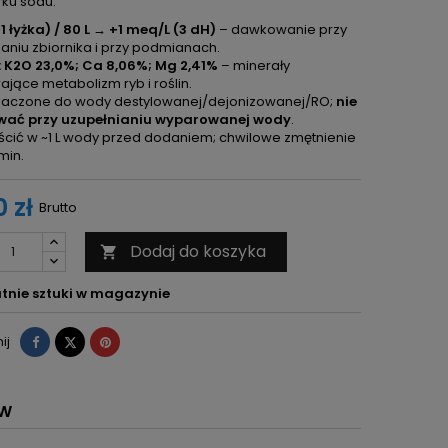
rku sodu.
~1 łyżka) / 80 L → +1 meq/L (3 dH)
– dawkowanie przy
aniu zbiornika i przy podmianach.
: K2O 23,0%; Ca 8,06%; Mg 2,41%
– minerały
ające metabolizm ryb i roślin.
naczone do wody destylowanej/dejonizowanej/RO;
nie
ać przy uzupełnianiu wyparowanej wody
.
cić w ~1 L wody przed dodaniem; chwilowe zmętnienie
min.
 zł
Brutto
Dodaj do koszyka

tnie sztuki w magazynie
Udostępnij
Tweetuj
Pinterest
ij
ÓW