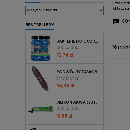
Przed za
KH
stosu
KOM
BESTSELLERY
BAKTERIE DO OCZKA WODNEGO FEMANGA BUBBLE BIO START 1000 ML
16 INN
72,74 zł
PODWÓJNY ZAWÓR CHIHIROS DOUBLE TAP 12/16→16/22 Z REDUKCJĄ 12→16 MM
48,49 zł
SILIKON AKWARYSTYCZNY 60 ML CZARNY
10,65 zł