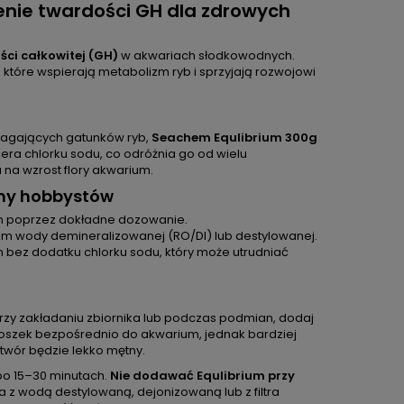
nie twardości GH dla zdrowych
ci całkowitej (GH)
w akwariach słodkowodnych.
 które wspierają metabolizm ryb i sprzyjają rozwojowi
ymagających gatunków ryb,
Seachem Equlibrium 300g
era chlorku sodu, co odróżnia go od wielu
na wzrost flory akwarium.
emy hobbystów
in poprzez dokładne dozowanie.
em wody demineralizowanej (RO/DI) lub destylowanej.
in bez dodatku chlorku sodu, który może utrudniać
zy zakładaniu zbiornika lub podczas podmian, dodaj
proszek bezpośrednio do akwarium, jednak bardziej
ztwór będzie lekko mętny.
 po 15–30 minutach.
Nie dodawać Equlibrium przy
 z wodą destylowaną, dejonizowaną lub z filtra