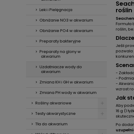
Seach
roślin 
Leki i Pielęgnacja
Seachem
Obniżanie NO3 w akwarium
Formuła b
roślin, 
Obniżanie PO4 w akwarium
Dlacze
Preparaty bakteryjne
Jeśli pr
pozwala 
Preparaty na glony w
akwarium
konkuren
Scenar
Uzdatniacze wody do
akwarium
- Zakład
- Podmia
Zmiana KH i GH w akwarium
- Akwaria
wzrost roś
Zmiana PH wody w akwarium
Jak s
Rośliny akwariowe
Aby pod
16 g (1 
Testy akwarystyczne
skuteczne
Tła do akwarium
Po dodani
uzupełn