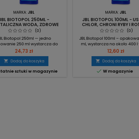
MARKA:
JBL
MARKA:
JBL
JBL BIOTOPOL 250ML -
JBL BIOTOPOL 100ML - U
STALICZNA WODA, ZDROWE
CHLOR, CHRONI RYBY I RO
RYBY
(0)
(0)
BL Biotopol 250ml — jedno
JBL Biotopol 100ml – opakowa
owanie 250 ml wystarcza do
ml, wystarcza na około 400 l
ienia ok. 1000 l wody. 250 ml –
Konkretna wydajność ułat
24,73 zł
12,60 zł
czne opakowanie, wygodne
planowanie zużycia. 100 m
ie. Wydajność: ~1000 l – jedno
pojemność opakowania ok. 4
Dodaj do koszyka
Dodaj do koszyka


anie na dużą objętość wody. 1
objętość wody, na którą wys

tatnie sztuki w magazynie
W magazynie
→ 4 l – prosty współczynnik
Mniej uzupełnień – rzadsze z
wania dla szybkich obliczeń.
łatwiejsze dozowanie