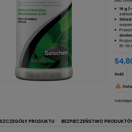
bez chlo
16 g (
zakład
Skład
wspier
Przez
dodaw
Rozpuś
15–30 
54,80
Ilość

Osta
Udostępn
SZCZEGÓŁY PRODUKTU
BEZPIECZEŃSTWO PRODUKT