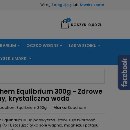
Witaj,
Zaloguj się
lub
Stwórz konto
×
×
×
0
aj
KOSZYK
0,00 ZŁ
RRARIUM
OCZKO WODNE
LAS W SŁOIKU
ę
YSTKIE MARKI
ń
hem Equlibrium 300g - Zdrowe
ny, krystaliczna woda
eachem Equlibrium 300g
Marka
Seachem
Equlibrium 300g podwyższa i stabilizuje twardość
ą (GH), stosując tylko sole wapnia, magnezu i potasu —