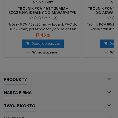
MARKA:
INNY
MAR
TRÓJNIK PCV 45ST 25MM -
TRÓJNIK PCV 90
SZCZELNY, IDEALNY DO AKWARYSTYKI
DO AKWARI
MORSKIEJ
(0)
Trójnik PCV 45st 25mm — łącznik PVC do
Trójnik PCV 90st 
rur 25 mm, przeznaczony do połączeń
kącie **90st** i
pod kątem 45°. Średnica: 25 mm –
Materiał: PCV – 
17,46 zł
4
dopasowanie do rur o nominalnej
PVC. Średnica: 
średnicy 25 mm Kąt: 45° – umożliwia
do rur Ø25 mm. Kąt
Dodaj do koszyka
Doda


odgałęzienie pod kątem 45 stopni
pod kąt


W magazynie
W m
Materiał: PCV – kompatybilny z
instalacjami wykonanymi z PVC

PRODUKTY

NASZA FIRMA

TWOJE KONTO