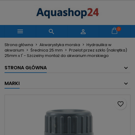
×
×
×
Moje listy życzeń
Utwórz listę życzeń
Zaloguj się
Utwórz nową listę
add_circle_outline
Musisz być zalogowany by zapisać produkty na
0
Nazwa listy życzeń



swojej liście życzeń.
Strona główna
Akwarystyka morska
Hydraulika w
akwarium
Średnica 25 mm
Przelot przez szkło (nakrętka)
Anuluj
Zaloguj się
25mm x 1' - Szczelny montaż do akwarium morskiego
Anuluj
Utwórz listę życzeń
STRONA GŁÓWNA
MARKI
favorite_border