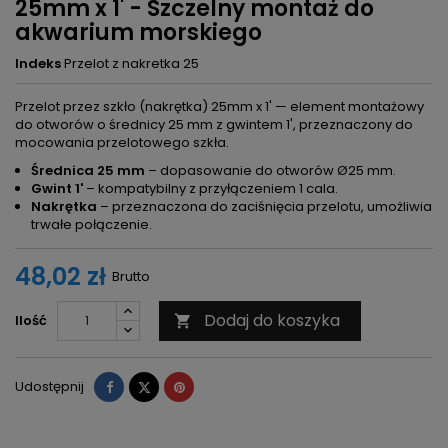
25mm x 1' - Szczelny montaż do
akwarium morskiego
Indeks
Przelot z nakretka 25
Przelot przez szkło (nakrętka) 25mm x 1' — element montażowy
do otworów o średnicy 25 mm z gwintem 1', przeznaczony do
mocowania przelotowego szkła.
Średnica 25 mm
– dopasowanie do otworów Ø25 mm.
Gwint 1'
– kompatybilny z przyłączeniem 1 cala.
Nakrętka
– przeznaczona do zaciśnięcia przelotu, umożliwia
trwałe połączenie.
48,02 zł
Brutto
Dodaj do koszyka
Ilość

Udostępnij
Tweetuj
Pinterest
Udostępnij