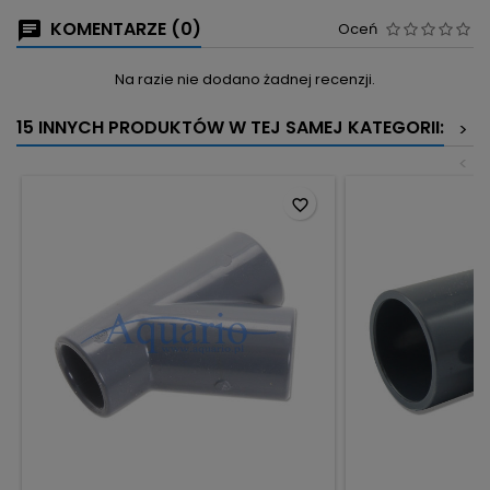
KOMENTARZE (0)
Oceń
Na razie nie dodano żadnej recenzji.
15 INNYCH PRODUKTÓW W TEJ SAMEJ KATEGORII:
>
<
favorite_border