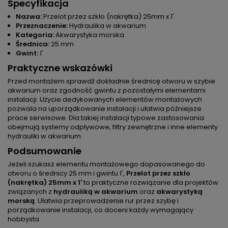
Specyfikacja
Nazwa:
Przelot przez szkło (nakrętka) 25mm x 1'
Przeznaczenie:
Hydraulika w akwarium
Kategoria:
Akwarystyka morska
Średnica:
25 mm
Gwint:
1'
Praktyczne wskazówki
Przed montażem sprawdź dokładnie średnicę otworu w szybie
akwarium oraz zgodność gwintu z pozostałymi elementami
instalacji. Użycie dedykowanych elementów montażowych
pozwala na uporządkowanie instalacji i ułatwia późniejsze
prace serwisowe. Dla takiej instalacji typowe zastosowania
obejmują systemy odpływowe, filtry zewnętrzne i inne elementy
hydrauliki w akwarium.
Podsumowanie
Jeżeli szukasz elementu montażowego dopasowanego do
otworu o średnicy 25 mm i gwintu 1',
Przelot przez szkło
(nakrętka) 25mm x 1'
to praktyczne rozwiązanie dla projektów
związanych z
hydrauliką w akwarium
oraz
akwarystyką
morską
. Ułatwia przeprowadzenie rur przez szybę i
porządkowanie instalacji, co doceni każdy wymagający
hobbysta.