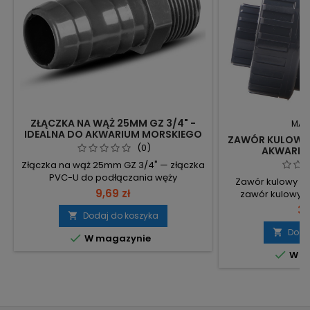
ZŁĄCZKA NA WĄŻ 25MM GZ 3/4" -
MAR
IDEALNA DO AKWARIUM MORSKIEGO
ZAWÓR KULOWY 
(0)
AKWARIÓ
Złączka na wąż 25mm GZ 3/4" — złączka
PVC-U do podłączania węży
Zawór kulowy 
elastycznych do elementów z gwintem
9,69 zł
zawór kulowy 
zewnętrznym, odporna na działanie
przeznaczony do 
35
wody morskiej. Średnica wewnętrzna 25
Dodaj do koszyka

Typ: zawór kulow
mm – pasuje na węże elastyczne (np.
przepływu. Ś
Doda


W magazynie
silikonowe). Gwint zewnętrzny 3/4 cala –
dopasowanie do 
bezpośrednie podłączenie do

W m
proste otwie
elementów z GZ 3/4". Materiał PVC-U –
intuicyjna
odporna na korozję i wodę morską,...