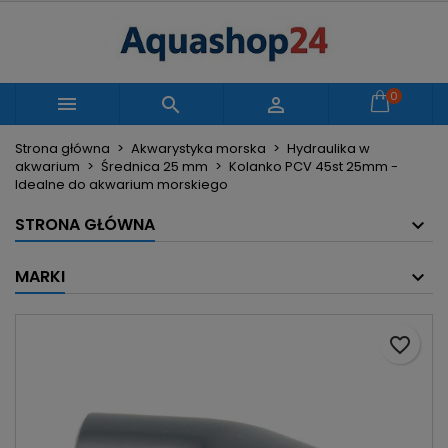
×
×
×
Moje listy życzeń
Utwórz listę życzeń
Zaloguj się
Utwórz nową listę
add_circle_outline
Musisz być zalogowany by zapisać produkty na
0
Nazwa listy życzeń



swojej liście życzeń.
Strona główna
Akwarystyka morska
Hydraulika w
akwarium
Średnica 25 mm
Kolanko PCV 45st 25mm -
Anuluj
Zaloguj się
Idealne do akwarium morskiego
Anuluj
Utwórz listę życzeń
STRONA GŁÓWNA
MARKI
favorite_border