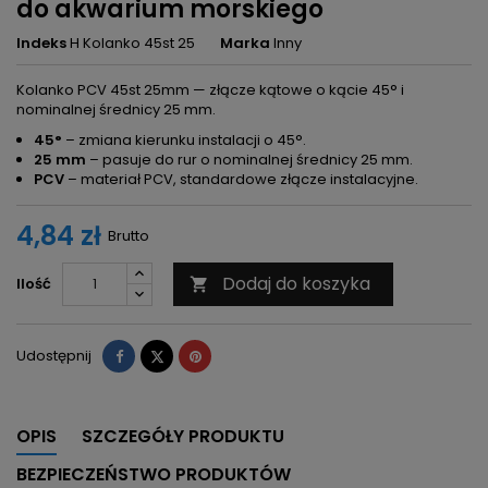
do akwarium morskiego
Indeks
H Kolanko 45st 25
Marka
Inny
Kolanko PCV 45st 25mm — złącze kątowe o kącie 45° i
nominalnej średnicy 25 mm.
45°
– zmiana kierunku instalacji o 45°.
25 mm
– pasuje do rur o nominalnej średnicy 25 mm.
PCV
– materiał PCV, standardowe złącze instalacyjne.
4,84 zł
Brutto
Dodaj do koszyka
Ilość

Udostępnij
Tweetuj
Pinterest
Udostępnij
OPIS
SZCZEGÓŁY PRODUKTU
BEZPIECZEŃSTWO PRODUKTÓW