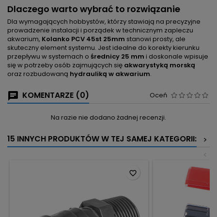
Dlaczego warto wybrać to rozwiązanie
Dla wymagających hobbystów, którzy stawiają na precyzyjne
prowadzenie instalacji i porządek w technicznym zapleczu
akwarium,
Kolanko PCV 45st 25mm
stanowi prosty, ale
skuteczny element systemu. Jest idealne do korekty kierunku
przepływu w systemach o
średnicy 25 mm
i doskonale wpisuje
się w potrzeby osób zajmujących się
akwarystyką morską
oraz rozbudowaną
hydrauliką w akwarium
.
KOMENTARZE (0)
Oceń
Na razie nie dodano żadnej recenzji.
15 INNYCH PRODUKTÓW W TEJ SAMEJ KATEGORII:
>
<
favorite_border