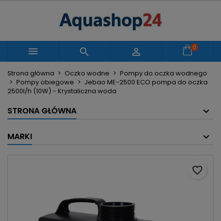
×
×
×
Moje listy życzeń
Utwórz listę życzeń
Zaloguj się
Utwórz nową listę
add_circle_outline
Musisz być zalogowany by zapisać produkty na
0
Nazwa listy życzeń



swojej liście życzeń.
Strona główna
Oczko wodne
Pompy do oczka wodnego
Pompy obiegowe
Jebao ME-2500 ECO pompa do oczka
Anuluj
Zaloguj się
2500l/h (10W) - Krystaliczna woda
Anuluj
Utwórz listę życzeń
STRONA GŁÓWNA
MARKI
favorite_border