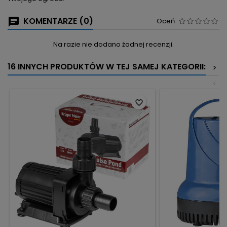
KOMENTARZE (0)
Oceń
Na razie nie dodano żadnej recenzji.
16 INNYCH PRODUKTÓW W TEJ SAMEJ KATEGORII:
>
<
favorite_border