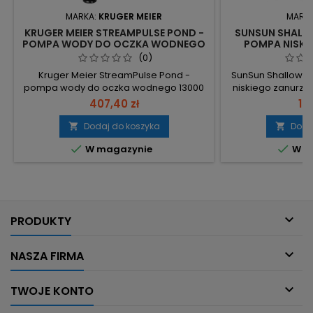
MARKA:
KRUGER MEIER
MARK
KRUGER MEIER STREAMPULSE POND -
SUNSUN SHALL
POMPA WODY DO OCZKA WODNEGO
POMPA NISKIE
13000L/H | KRYSTALICZNA WODA
IDEALNA DO
(0)
Kruger Meier StreamPulse Pond -
SunSun ShallowP
pompa wody do oczka wodnego 13000
niskiego zanurzen
l/h z energooszczędnym silnikiem 95W i
10mm wody, umo
407,40 zł
15
maks. wznoszeniem 6.5m. 13000 l/h –
częściowym zan
szybka cyrkulacja dla klarownej i
3500 l/h – szy
Dodaj do koszyka
Doda


napowietrzonej wody. 95W – niskie
dużych ilości wod


W magazynie
W m
zużycie energii przy dużej wydajności.
cm – możliwość 
6.5m wysokości tłoczenia – nadaje się
dużą wysokość.
do wodospadów i fontann. Ceramiczna
230V, kabel 150 c
oś, zabezpieczenie przed pracą na...
gotowa do monta

PRODUKTY

NASZA FIRMA

TWOJE KONTO