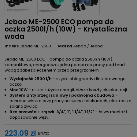
Jebao ME-2500 ECO pompa do
oczka 2500l/h (10W) - Krystaliczna
woda
Indeks
Jebao ME-2500
Marka
Jebao / Jecod
Jebao ME-2500 ECO - pompa do oczka 2500l/h (10W) —
kompaktowa, energooszczędna pompa do pracy pod i nad
wodą z zabezpieczeniem przed przegrzaniem.
Wydajność 2500 l/h
– szybki obieg wody dla klarownego
oczka.
Moc 10W
– niskie zużycie energii, niższe koszty eksploatacji.
System antyprzegrzaniowy i podwójna obudowa
–
ochrona wirnika przy pracy na sucho i blokadach; elektronika
zalana żywicą.
9 m przewód + złączki 3/4", 1", 1 1/4", 1 1/2"
– łatwy montaż i
dopasowanie węży.
223,09 zł
Brutto