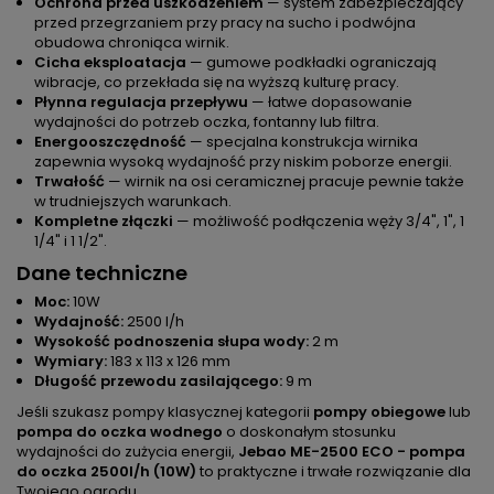
Ochrona przed uszkodzeniem
— system zabezpieczający
przed przegrzaniem przy pracy na sucho i podwójna
obudowa chroniąca wirnik.
Cicha eksploatacja
— gumowe podkładki ograniczają
wibracje, co przekłada się na wyższą kulturę pracy.
Płynna regulacja przepływu
— łatwe dopasowanie
wydajności do potrzeb oczka, fontanny lub filtra.
Energooszczędność
— specjalna konstrukcja wirnika
zapewnia wysoką wydajność przy niskim poborze energii.
Trwałość
— wirnik na osi ceramicznej pracuje pewnie także
w trudniejszych warunkach.
Kompletne złączki
— możliwość podłączenia węży 3/4", 1", 1
1/4" i 1 1/2".
Dane techniczne
Moc:
10W
Wydajność:
2500 l/h
Wysokość podnoszenia słupa wody:
2 m
Wymiary:
183 x 113 x 126 mm
Długość przewodu zasilającego:
9 m
Jeśli szukasz pompy klasycznej kategorii
pompy obiegowe
lub
pompa do oczka wodnego
o doskonałym stosunku
wydajności do zużycia energii,
Jebao ME-2500 ECO - pompa
do oczka 2500l/h (10W)
to praktyczne i trwałe rozwiązanie dla
Twojego ogrodu.