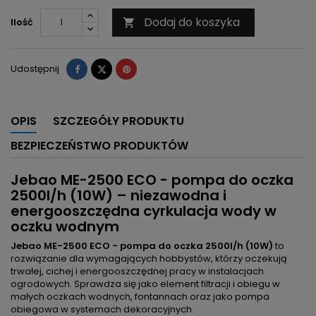
Dodaj do koszyka
Ilość

Udostępnij
Tweetuj
Pinterest
Udostępnij
OPIS
SZCZEGÓŁY PRODUKTU
BEZPIECZEŃSTWO PRODUKTÓW
Jebao ME-2500 ECO - pompa do oczka
2500l/h (10W) – niezawodna i
energooszczędna cyrkulacja wody w
oczku wodnym
Jebao ME-2500 ECO - pompa do oczka 2500l/h (10W)
to
rozwiązanie dla wymagających hobbystów, którzy oczekują
trwałej, cichej i energooszczędnej pracy w instalacjach
ogrodowych. Sprawdza się jako element filtracji i obiegu w
małych oczkach wodnych, fontannach oraz jako pompa
obiegowa w systemach dekoracyjnych.