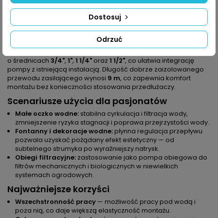
wydajność przy minimalnym poborze energii — istotne dla osób
dbających o koszty eksploatacji oraz ekologiczne użytkowanie
Dostosuj
oczka wodnego.
Praktyczne wyposażenie
Odrzuć
W zestawie znajdziesz złączki umożliwiające podłączenie węży
o średnicach
3/4"
,
1"
,
1 1/4"
oraz
1 1/2"
, co ułatwia integrację
pompy z istniejącą instalacją. Długość dobrze zaizolowanego
przewodu zasilającego wynosi
9 m
, co zapewnia komfort
montażu bez konieczności stosowania przedłużaczy.
Scenariusze użycia dla pasjonatów
Małe oczko wodne:
stabilna cyrkulacja i filtracja wody,
zmniejszenie ryzyka stagnacji i poprawa przejrzystości wody.
Fontanny i dekoracje wodne:
płynna regulacja przepływu
pozwala uzyskać pożądany efekt estetyczny — od
subtelnego strumyka po wyraźniejszy natrysk.
Obiegi filtracyjne:
zastosowanie jako pompa obiegowa do
filtrów mechanicznych i biologicznych w niewielkich
systemach ogrodowych.
Najważniejsze korzyści
Wszechstronność pracy
— możliwość pracy pod wodą i
poza nią, co daje większą elastyczność montażu.