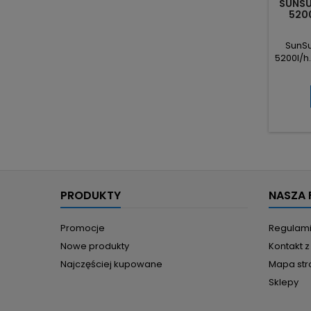
SUNSU
520
SunSu
5200l/h
filtró
szybkie
napowi
nisk
wydaj
sprawn
wod
PRODUKTY
NASZA 
Promocje
Regulam
Nowe produkty
Kontakt 
Najczęściej kupowane
Mapa str
Sklepy