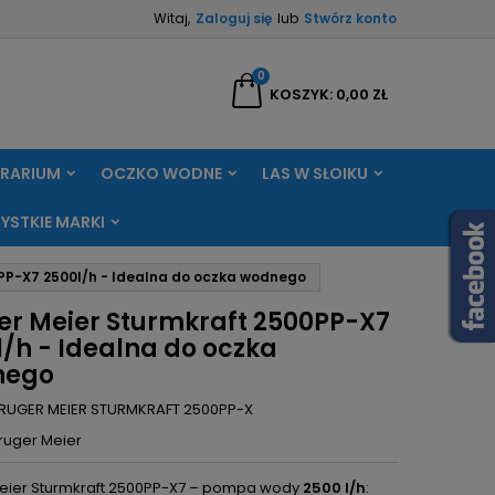
Witaj,
Zaloguj się
lub
Stwórz konto
×
×
×
0
aj
KOSZYK
0,00 ZŁ
RRARIUM
OCZKO WODNE
LAS W SŁOIKU
ę
YSTKIE MARKI
ń
0PP-X7 2500l/h - Idealna do oczka wodnego
er Meier Sturmkraft 2500PP-X7
l/h - Idealna do oczka
nego
RUGER MEIER STURMKRAFT 2500PP-X
ruger Meier
eier Sturmkraft 2500PP-X7 – pompa wody
2500 l/h
: