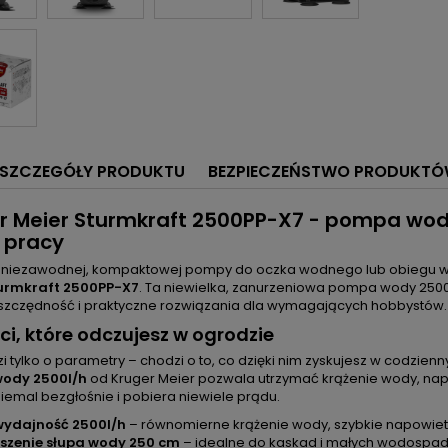
SZCZEGÓŁY PRODUKTU
BEZPIECZEŃSTWO PRODUKT
r Meier Sturmkraft 2500PP-X7 - pompa wod
j pracy
 niezawodnej, kompaktowej pompy do oczka wodnego lub obiegu w o
turmkraft 2500PP-X7
. Ta niewielka, zanurzeniowa pompa wody 2500
zczędność i praktyczne rozwiązania dla wymagających hobbystów.
ci, które odczujesz w ogrodzie
i tylko o parametry – chodzi o to, co dzięki nim zyskujesz w codzi
ody 2500l/h
od Kruger Meier pozwala utrzymać krążenie wody, nap
iemal bezgłośnie i pobiera niewiele prądu.
wydajność 2500l/h
– równomierne krążenie wody, szybkie napowietrze
szenie słupa wody 250 cm
– idealne do kaskad i małych wodospadó