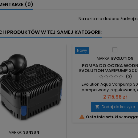
ENTARZE (0)
Na razie nie dodano żadnej re
YCH PRODUKTÓW W TEJ SAMEJ KATEGORII:
Nowy
MARKA:
EVOLUTION
POMPA DO OCZKA WOD
EVOLUTION VARIPUMP 300
000 L/H
(0)
Evolution Aqua Varipump 30
pompa wody: regulowana, 
jednostka do dużych staw
2 715,98 zł
sterowaniem jednym przyci
Wydajność 30,000 l/h – szy
Dodaj do koszyka

przefiltrowanie dużych objętoś

Ostatnie sztuki w maga
Moc 450W i praca 24/7 – w
wydajność przy ciągłej eksplo
Słup podnoszenia 5.5 m
MARKA:
SUNSUN
odpowiednia do instalacj