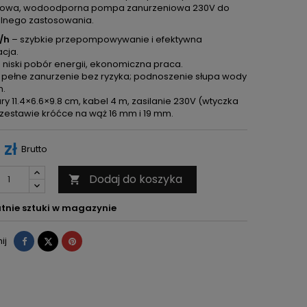
owa, wodoodporna pompa zanurzeniowa 230V do
lnego zastosowania.
/h
– szybkie przepompowywanie i efektywna
acja.
 niski pobór energii, ekonomiczna praca.
 pełne zanurzenie bez ryzyka; podnoszenie słupa wody
m.
y 11.4×6.6×9.8 cm, kabel 4 m, zasilanie 230V (wtyczka
 zestawie króćce na wąż 16 mm i 19 mm.
 zł
Brutto
Dodaj do koszyka

tnie sztuki w magazynie
Udostępnij
Tweetuj
Pinterest
ij