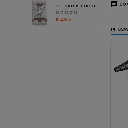
KOM
DELI NATURE BOOSTER MIX 850G - PRZYCIĄGA PTAKI ZIMĄ, BOGATY W WITAMINY
16,48 zł
16 INN