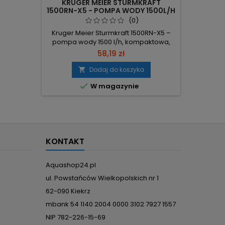
KRUGER MEIER STURMKRAFT
SUNSUN
ontaż
1500RN-X5 - POMPA WODY 1500L/H
POMPA
| IDEALNA DO OCZKA WODNEGO
IDEA
(0)
Kruger Meier Sturmkraft 1500RN-X5 –
SunSun 
pompa wody 1500 l/h, kompaktowa,
niskiego
cicha i energooszczędna. Wydajność
mm wod
58,19 zł
1500 l/h – szybkie przepompowanie i
pracy 24
skuteczna cyrkulacja. Moc 25 W – niskie
mm mini
Dodaj do koszyka

zużycie energii; zasilanie 230V,
bardz

W magazynie
przewód 3 m. Podnoszenie 200 cm –
wydaj
duży zasięg tłoczenia. Kompaktowe
efektyw
wymiary 9 × 5.9 × 6.9 cm, IPX8; w
cm słup
zestawie króćce na węże 12/16 mm.
dużą w
KONTAKT
Aquashop24.pl
ul. Powstańców Wielkopolskich nr 1
62-090 Kiekrz
mbank 54 1140 2004 0000 3102 7927 1557
NIP 782-226-15-69