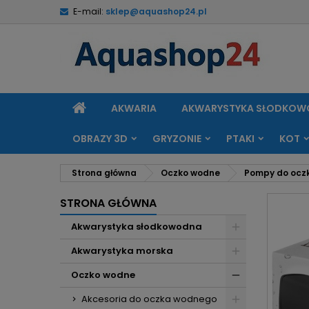
E-mail:
sklep@aquashop24.pl
M
U
Z
add_circle_outline
Mu
Na
STRONA
AKWARIA
AKWARYSTYKA SŁODKO
GŁÓWNA
OBRAZY 3D
GRYZONIE
PTAKI
KOT
Strona główna
Oczko wodne
Pompy do ocz
STRONA GŁÓWNA
Akwarystyka słodkowodna
Akwarystyka morska
Oczko wodne
Akcesoria do oczka wodnego