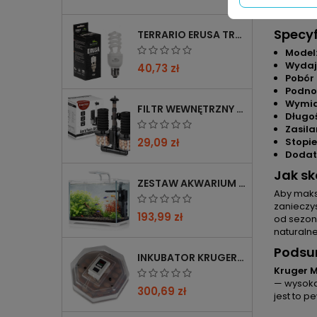
pracy cią
precyzyjn
Specyf
TERRARIO ERUSA TROPICAL UVB 5.0 ŻARÓWKA SPIRALNA 13W - IDEALNA DO TROPIKALNYCH TERRARIÓW
Model
Wydaj
40,73 zł
Pobór
Podno
Wymia
FILTR WEWNĘTRZNY GĄBKOWY KRUGER MEIER AEROTWIN BIO S Z BIOFILTRACJĄ
Długo
Zasila
Stopie
29,09 zł
Dodatk
Jak sk
ZESTAW AKWARIUM KRUGER MEIER SHRIMP!ONE PRO 50 25 L DLA KREWETEK
Aby maks
zanieczy
193,99 zł
od sezon
naturalne
Podsu
INKUBATOR KRUGER MEIER PROLEXOR 60 NA 60 JAJ Z TERMOSTATEM
Kruger M
— wysoka
300,69 zł
jest to 