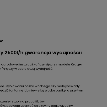
ÓW
y 2500l/h gwarancja wydajności i
grodowej instalacji kończy się przy modelu
Kruger
l/h łączy w sobie dużą wydajność,
ennym użytkowaniu oczka wodnego czy małej kaskady.
ędzić fontannę lub niewielką wodospadkę, a przy tym
nie i stabilna praca filtrów.
w, pozwala uzyskać atrakcyjny efekt wizualny.