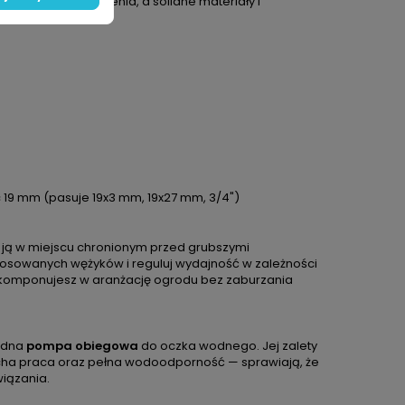
 ciągłego zanurzenia, a solidne materiały i
 19 mm (pasuje 19x3 mm, 19x27 mm, 3/4")
w ją w miejscu chronionym przed grubszymi
osowanych wężyków i reguluj wydajność w zależności
wkomponujesz w aranżację ogrodu bez zaburzania
zędna
pompa obiegowa
do oczka wodnego. Jej zalety
icha praca oraz pełna wodoodporność — sprawiają, że
iązania.