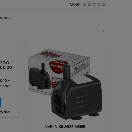
Oceń
cenzji.
<
>
NEGO
00 30
000 -
cicha
ów ze
skiem.
bkie
ci wody.
zynie
ysoka
atacji.
 –
MARKA:
KRUGER MEIER
i z