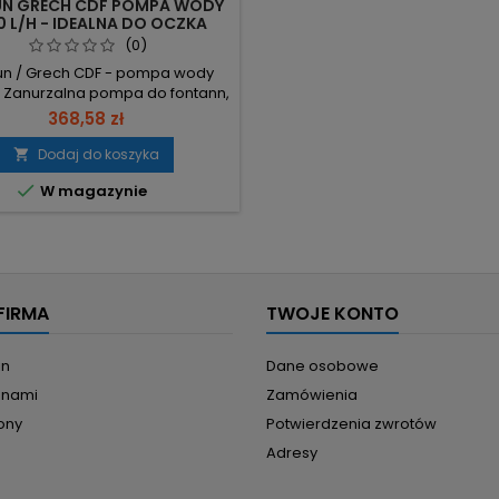
N GRECH CDF POMPA WODY
podnoszeniem do 5,5 m; m
0 L/H - IDEALNA DO OCZKA
podwodny...
WODNEGO
(0)
n / Grech CDF - pompa wody
. Zanurzalna pompa do fontann,
w i kaskad — proste parametry,
368,58 zł
 decyzje. Wydajność 5200 l/h –
szybki obieg i efektywne
Dodaj do koszyka

etrzanie/filtracja. Moc 40 W –

W magazynie
ie zużycie energii przy dużej
ności. Podnoszenie 280 cm –
a praca przy wysokich słupach
y. Króćce 20/25/32/40 mm i
przegub kulowy –...
FIRMA
TWOJE KONTO
in
Dane osobowe
z nami
Zamówienia
ony
Potwierdzenia zwrotów
Adresy