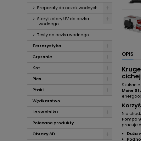
Preparaty do oczek wodnych
Sterylizatory UV do oczka
wodnego
Testy do oczka wodnego
Terrarystyka
OPIS
Gryzonie
Kruge
Kot
ciche
Pies
Szukanie
Ptaki
Meier S
energoos
Wędkarstwo
Korzyś
Las w słoiku
Nie chodz
Pompa w
Polecane produkty
pracuje n
Duża 
Obrazy 3D
Podno