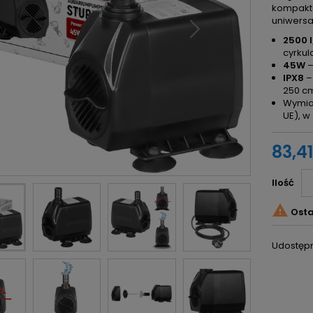
kompakt
uniwersa
2500 l
cyrkul
45W
–
IPX8
–
250 c
Wymiar
UE), w
83,41
Ilość

Osta
Udostępn