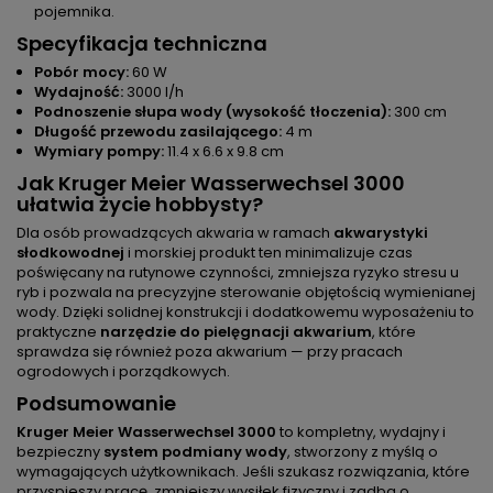
pojemnika.
Specyfikacja techniczna
Pobór mocy:
60 W
Wydajność:
3000 l/h
Podnoszenie słupa wody (wysokość tłoczenia):
300 cm
Długość przewodu zasilającego:
4 m
Wymiary pompy:
11.4 x 6.6 x 9.8 cm
Jak Kruger Meier Wasserwechsel 3000
ułatwia życie hobbysty?
Dla osób prowadzących akwaria w ramach
akwarystyki
słodkowodnej
i morskiej produkt ten minimalizuje czas
poświęcany na rutynowe czynności, zmniejsza ryzyko stresu u
ryb i pozwala na precyzyjne sterowanie objętością wymienianej
wody. Dzięki solidnej konstrukcji i dodatkowemu wyposażeniu to
praktyczne
narzędzie do pielęgnacji akwarium
, które
sprawdza się również poza akwarium — przy pracach
ogrodowych i porządkowych.
Podsumowanie
Kruger Meier Wasserwechsel 3000
to kompletny, wydajny i
bezpieczny
system podmiany wody
, stworzony z myślą o
wymagających użytkownikach. Jeśli szukasz rozwiązania, które
przyspieszy pracę, zmniejszy wysiłek fizyczny i zadba o