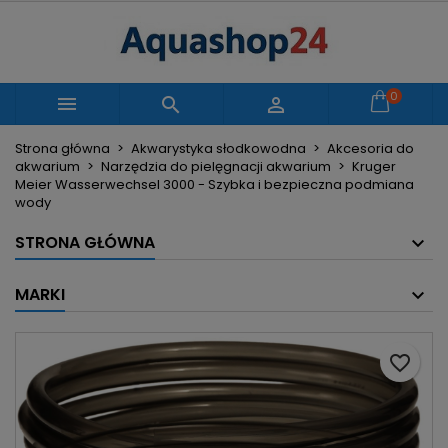
×
×
×
Moje listy życzeń
Utwórz listę życzeń
Zaloguj się
Utwórz nową listę
add_circle_outline
Musisz być zalogowany by zapisać produkty na
0
Nazwa listy życzeń



swojej liście życzeń.
Strona główna
Akwarystyka słodkowodna
Akcesoria do
akwarium
Narzędzia do pielęgnacji akwarium
Kruger
Anuluj
Zaloguj się
Meier Wasserwechsel 3000 - Szybka i bezpieczna podmiana
Anuluj
Utwórz listę życzeń
wody
STRONA GŁÓWNA
MARKI
favorite_border