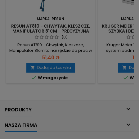
MARKA:
RESUN
MARKA:
K
RESUN AT810 - CHWYTAK, KLESZCZE,
KRUGER MEIER W
MANIPULATOR 81CM - PRECYZYJNA
- SZYBKA I BE
PIELĘGNACJA AKWARIUM
WODY D
(0)
Resun AT810 - Chwytak, Kleszcze,
Kruger Meier W
Manipulator 81cm to narzędzie do prac w
system podmian
akwariach i terrariach, umożliwiające
pompa do szybk
51,40 zł
12
przesuwanie dekoracji oraz bezpieczne
akwariach słod
chwytanie zwierząt. Długość 81 cm —
Wydajność 1500 l
Dodaj do koszyka
Doda


praca z dystansu, bez wkładania rąk.
lepsza jakoś


W magazynie
W m
Szerokość otwarcia 12 cm — chwyt skał,
ekonomiczna 
roślin i niewielkich zwierząt.
działania 24/7.
Przystosowany do wód słodkiej i
króciec 16 mm – 
morskiej — użytek w...
bez podnoszenia
200 cm

PRODUKTY

NASZA FIRMA