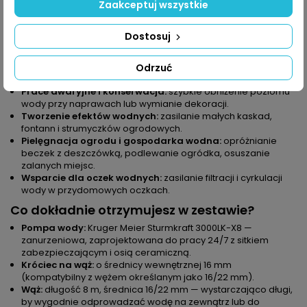
Zaakceptuj wszystkie
System sprawdza się w wielu sytuacjach, które napotykają
zarówno akwarystyczni pasjonaci, jak i właściciele ogrodów czy
oczek wodnych:
Dostosuj
Regularna podmiana wody w akwarium:
odsysanie
brudnej wody i jednoczesne napełnianie świeżą bez
Odrzuć
konieczności podnoszenia wiadra.
Prace awaryjne i konserwacja:
szybkie obniżenie poziomu
wody przy naprawach lub wymianie dekoracji.
Tworzenie efektów wodnych:
zasilanie małych kaskad,
fontann i strumyczków ogrodowych.
Pielęgnacja ogrodu i gospodarka wodna:
opróżnianie
beczek z deszczówką, podlewanie ogródka, osuszanie
zalanych miejsc.
Wsparcie dla oczek wodnych:
zasilanie filtracji i cyrkulacji
wody w przydomowych oczkach.
Co dokładnie otrzymujesz w zestawie?
Pompa wody:
Kruger Meier Sturmkraft 3000LK-X8 —
zanurzeniowa, zaprojektowana do pracy 24/7 z sitkiem
zabezpieczającym i osią ceramiczną.
Króciec na wąż:
o średnicy wewnętrznej 16 mm
(kompatybilny z wężem określanym jako 16/22 mm).
Wąż:
długość 8 m, średnica 16/22 mm — wystarczająco długi,
by wygodnie odprowadzać wodę na zewnątrz lub do