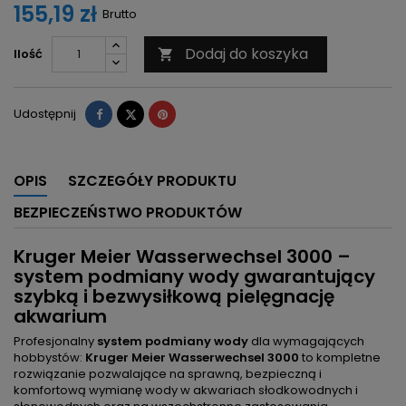
155,19 zł
Brutto
Dodaj do koszyka
Ilość

Udostępnij
Tweetuj
Pinterest
Udostępnij
OPIS
SZCZEGÓŁY PRODUKTU
BEZPIECZEŃSTWO PRODUKTÓW
Kruger Meier Wasserwechsel 3000 –
system podmiany wody gwarantujący
szybką i bezwysiłkową pielęgnację
akwarium
Profesjonalny
system podmiany wody
dla wymagających
hobbystów:
Kruger Meier Wasserwechsel 3000
to kompletne
rozwiązanie pozwalające na sprawną, bezpieczną i
komfortową wymianę wody w akwariach słodkowodnych i