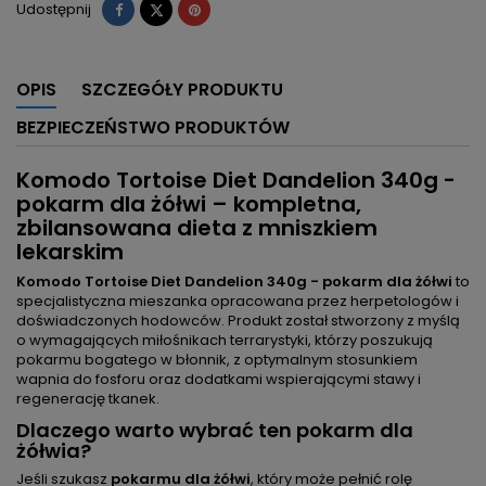
Udostępnij
Tweetuj
Pinterest
Udostępnij
OPIS
SZCZEGÓŁY PRODUKTU
BEZPIECZEŃSTWO PRODUKTÓW
Komodo Tortoise Diet Dandelion 340g -
pokarm dla żółwi – kompletna,
zbilansowana dieta z mniszkiem
lekarskim
Komodo Tortoise Diet Dandelion 340g - pokarm dla żółwi
to
specjalistyczna mieszanka opracowana przez herpetologów i
doświadczonych hodowców. Produkt został stworzony z myślą
o wymagających miłośnikach terrarystyki, którzy poszukują
pokarmu bogatego w błonnik, z optymalnym stosunkiem
wapnia do fosforu oraz dodatkami wspierającymi stawy i
regenerację tkanek.
Dlaczego warto wybrać ten pokarm dla
żółwia?
Jeśli szukasz
pokarmu dla żółwi
, który może pełnić rolę