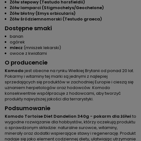
Żółw stepowy (Testudo horsfieldii)
Żółw lamparci (Stigmochelys/Geochelone)
Żółw błotny (Emys orbicularis)
Żółw śródziemnomorski (Testudo graeca)
Dostępne smaki
banan
ogórek
mlecz
(mniszek lekarski)
owoce z kwiatami
O producencie
Komodo
jest obecne na rynku Wielkiej Brytanii od ponad 20 lat.
Pokarmy i witaminy tej marki są jednymi z najlepiej
sprzedających się produktów w zachodniej Europie i cieszą się
uznaniem herpetologów oraz hodowców. Komodo
konsekwentnie współpracuje z hodowcami, aby tworzyć
produkty najwyższej jakości dla terrarystyki.
Podsumowanie
Komodo Tortoise Diet Dandelion 340g - pokarm dla żółwi
to
wygodne rozwiązanie dla hobbystów, którzy oczekują produktu
o sprawdzonym składzie: naturalne surowce, witaminy,
minerały oraz dodatki wspierające stawy i regenerację. Produkt
nadaje się jako element codziennej diety, ułatwiając utrzymanie