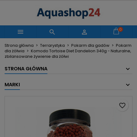
×
×
×
Moje listy życzeń
Utwórz listę życzeń
Zaloguj się
Utwórz nową listę
add_circle_outline
Musisz być zalogowany by zapisać produkty na
0
Nazwa listy życzeń



swojej liście życzeń.
Strona główna
Terrarystyka
Pokarm dla gadów
Pokarm
dla żółwia
Komodo Tortoise Diet Dandelion 340g - Naturalne,
Anuluj
Zaloguj się
zbilansowane żywienie dla żółwi
Anuluj
Utwórz listę życzeń
STRONA GŁÓWNA
MARKI
favorite_border