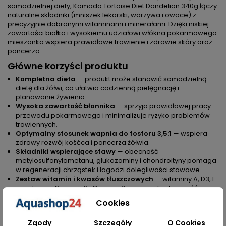
samodzielnej diety, Komodo Tortoise Diet Dandelion 340g łączy
naturalne składniki (mniszek lekarski, warzywa i owoce) z
precyzyjnie dobranymi witaminami i minerałami. Dzięki niskiej
zawartości białka i wysokiemu udziałowi włókna pokarmowego
mieszanka wspiera prawidłowe trawienie i zdrowie skóry oraz
pancerza.
Główne korzyści produktu
Kompletna dieta
— produkt może stanowić samodzielną
dietę dla żółwi, co ułatwia codzienną pielęgnację i
planowanie żywienia.
Wysoka zawartość błonnika
— sprzyja prawidłowej pracy
przewodu pokarmowego i minimalizuje ryzyko problemów
trawiennych.
Optymalny stosunek wapnia do fosforu 3,5:1
— wspiera
zdrowy rozwój kośćca i pancerza żółwia.
Składniki wspierające stawy
— obecność
metylosulfonylometanu, glukozaminy i chondroityny pomaga
w regeneracji chrząstek i łagodzi dolegliwości stawowe.
Zestaw witamin i kwasów tłuszczowych
— witaminy A, D3, E
oraz kwasy Omega-3 i Omega-6 wspierają odporność,
wzrok i kondycję ogólną.
Cookies
Scenariusze użycia — jak Komodo Tortoise
Diet Dandelion ułatwia życie hobbystom
Zgody
Szczegóły
O Cookies