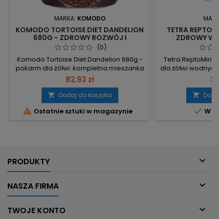
MARKA:
KOMODO
MARK
KOMODO TORTOISE DIET DANDELION
TETRA REPTOMI
680G - ZDROWY ROZWÓJ I
ZDROWY WZR
ODPORNOŚĆ
SK
(0)
Komodo Tortoise Diet Dandelion 680g -
Tetra ReptoMin S
pokarm dla żółwi: kompletna mieszanka
dla żółwi wodnyc
ziół, owoców i warzyw opracowana
z wysokim 
82,93 zł
28
przez herpetologów, zawierająca
przyswajalnych p
witaminy A, D3, E oraz dodatki
zawartością wap
Dodaj do koszyka
Doda


wspierające stawy i mineralizację. 680 g
rozwoju skorup


Ostatnie sztuki w magazynie
W m
– opakowanie gotowe do dawkowania.
praktyczne o
Skład analityczny: surowe białko 9%,
dozowanie. Wy
surowe włókna 13%, tłuszcze 4% – niska
przyswajalnyc
zawartość białka i wysoki...
wchłanianie i mni
wody. O

PRODUKTY

NASZA FIRMA

TWOJE KONTO