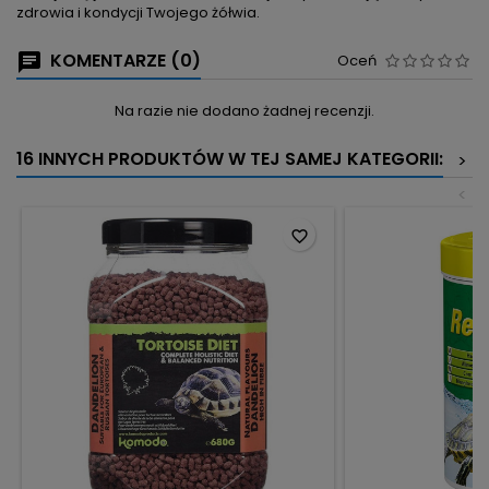
zdrowia i kondycji Twojego żółwia.
KOMENTARZE (0)
Oceń
Na razie nie dodano żadnej recenzji.
16 INNYCH PRODUKTÓW W TEJ SAMEJ KATEGORII:
>
<
favorite_border