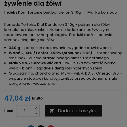
żywienie dla żółwi
Indeks
Kom Tortoise Diet Dandelion 340g
Marka
komodo
Komodo Tortoise Diet Dandelion 340g - pokarm dla żółwi,
kompletna mieszanka z ziołami i dodatkami odżywczymi
opracowana przez herpetologów. Produkt może stanowić
samodzielną dietę dla żółwi.
340 g
– poręczne opakowanie, wygodne dawkowanie.
Wapń 2,03% / Fosfor 0,58% (stosunek 3,5:1)
– zbilansowany
stosunek Ca:P dla prawidłowego bilansu mineralnego.
Białko 9% • Surowe włókna 13%
– niska zawartość białka i
wysoki błonnik zgodne z dietą roślinożernych żółwi.
Glukozamina, chondroityna, MSM + wit. A, D3, E i Omega-3/6 –
wsparcie stawów i kondycji; zwilżyć przed podaniem, małe
porcje rano i wieczorem.
47,04 zł
Brutto
Dodaj do koszyka
Ilość
