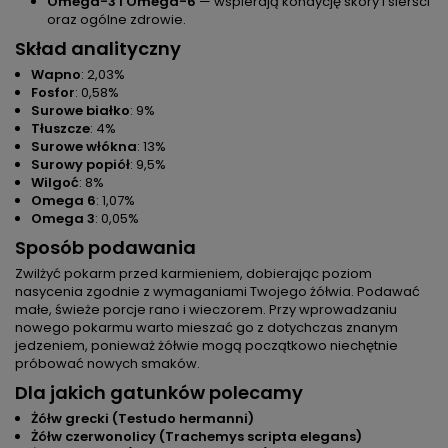
Omega-3 i Omega-6
— wspierają kondycję skóry i sierści
oraz ogólne zdrowie.
Skład analityczny
Wapno
: 2,03%
Fosfor
: 0,58%
Surowe białko
: 9%
Tłuszcze
: 4%
Surowe włókna
: 13%
Surowy popiół
: 9,5%
Wilgoć
: 8%
Omega 6
: 1,07%
Omega 3
: 0,05%
Sposób podawania
Zwilżyć pokarm przed karmieniem, dobierając poziom
nasycenia zgodnie z wymaganiami Twojego żółwia. Podawać
małe, świeże porcje rano i wieczorem. Przy wprowadzaniu
nowego pokarmu warto mieszać go z dotychczas znanym
jedzeniem, ponieważ żółwie mogą początkowo niechętnie
próbować nowych smaków.
Dla jakich gatunków polecamy
Żółw grecki (Testudo hermanni)
Żółw czerwonolicy (Trachemys scripta elegans)