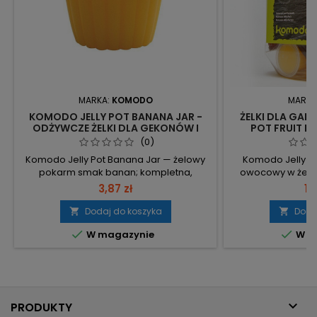
MARKA:
KOMODO
MARKA
KOMODO JELLY POT BANANA JAR -
ŻELKI DLA GA
ODŻYWCZE ŻELKI DLA GEKONÓW I
POT FRUIT MI
JASZCZUREK
OWOCO
(0)
Komodo Jelly Pot Banana Jar — żelowy
Komodo Jelly Pot
pokarm smak banan; kompletna,
owocowy w żelu 
gotowa do podania dieta dla gadów i
dieta w żelu d
3,87 zł
15
karmówki. Kompletna dieta – zapewnia
odporna na wysok
pełne żywienie gadów i owadów.
oraz na wysoką 
Dodaj do koszyka
Doda


Odporne na wysoką i niską temperaturę i
Opakowanie: słoik


W magazynie
W m
wilgotność – bezpieczne użycie w
porcjowanie i zap
różnych warunkach terrarium. Witamina
banan, miód,
A i C – dostarcza kluczowych witamin
urozmaicenie diet
wspierających zdrowie. Dedykowane...
witamina A,

PRODUKTY