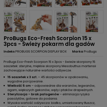
ProBugs Eco-Fresh Scorpion 15 x
3pcs - Świeży pokarm dla gadów
Indeks
PROBUGS SCORPION DISPLAY BOX
Marka
ProBugs
ProBugs Eco-Fresh Scorpion 15 x 3pcs - świeże skorpiony 15
saszetek: sterylne, miękkie skorpiony Mesobuthus martensii
zachowujące naturalne wartości odżywcze.
15 saszetek x 3 szt.
– 45 skorpionów w opakowaniu,
wygodne porcjowanie.
Wielkość 5 cm
– odpowiednie dla waranów, legwanów,
agam, większych gekonów, węży i ptaków drapieżnych.
Sterylizacja – brak patogenów
– eliminacja ryzyka
pasożytów, gotowe do podania.
Wysoka wartość odżywcza: białko, umiarkowany tłuszcz,