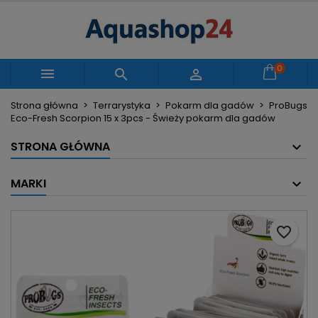
×
×
×
Moje listy życzeń
Utwórz listę życzeń
Zaloguj się
Utwórz nową listę
add_circle_outline
Musisz być zalogowany by zapisać produkty na
0
Nazwa listy życzeń



swojej liście życzeń.
Strona główna
Terrarystyka
Pokarm dla gadów
ProBugs
Eco-Fresh Scorpion 15 x 3pcs - Świeży pokarm dla gadów
Anuluj
Zaloguj się
Anuluj
Utwórz listę życzeń
STRONA GŁÓWNA
MARKI
favorite_border