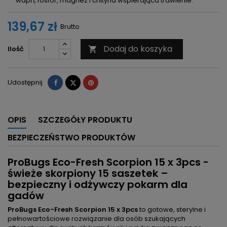
wapń, fosfor, magnez i chityna wspierająca trawienie.
139,67 zł
Brutto
Dodaj do koszyka
Ilość

Udostępnij
Tweetuj
Pinterest
Udostępnij
OPIS
SZCZEGÓŁY PRODUKTU
BEZPIECZEŃSTWO PRODUKTÓW
ProBugs Eco-Fresh Scorpion 15 x 3pcs -
świeże skorpiony 15 saszetek –
bezpieczny i odżywczy pokarm dla
gadów
ProBugs Eco-Fresh Scorpion 15 x 3pcs
to gotowe, sterylne i
pełnowartościowe rozwiązanie dla osób szukających