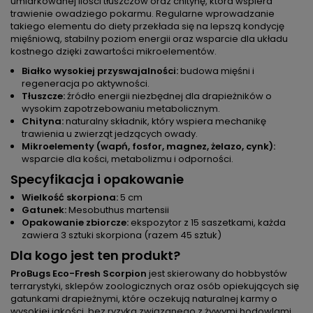
umiarkowanej ilości tłuszczów oraz chitynę, która wspiera
trawienie owadziego pokarmu. Regularne wprowadzanie
takiego elementu do diety przekłada się na lepszą kondycję
mięśniową, stabilny poziom energii oraz wsparcie dla układu
kostnego dzięki zawartości mikroelementów.
Białko wysokiej przyswajalności:
budowa mięśni i
regeneracja po aktywności.
Tłuszcze:
źródło energii niezbędnej dla drapieżników o
wysokim zapotrzebowaniu metabolicznym.
Chityna:
naturalny składnik, który wspiera mechanikę
trawienia u zwierząt jedzących owady.
Mikroelementy (wapń, fosfor, magnez, żelazo, cynk):
wsparcie dla kości, metabolizmu i odporności.
Specyfikacja i opakowanie
Wielkość skorpiona:
5 cm
Gatunek:
Mesobuthus martensii
Opakowanie zbiorcze:
ekspozytor z 15 saszetkami, każda
zawiera 3 sztuki skorpiona (razem 45 sztuk)
Dla kogo jest ten produkt?
ProBugs Eco-Fresh Scorpion
jest skierowany do hobbystów
terrarystyki, sklepów zoologicznych oraz osób opiekujących się
gatunkami drapieżnymi, które oczekują naturalnej karmy o
wysokiej jakości, bez ryzyka związanego z żywymi hodowlami.