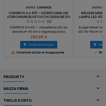
MARKA:
CHIHIROS
MARKA:
K
CHIHIROS A II 401 - OŚWIETLENIE LED
KRUGER MEIER 
STEROWANE BLUETOOTH | IDEALNE DO
LAMPA LED 40-5
AKWARIUM ROŚLINNEGO
AK
(0)
CHIHIROS A II 401 — oświetlenie LED do
Kruger Meier Lari
akwarium 40 cm z regulacją przez
LED 40-50cm: ko
Bluetooth (aplikacja My Chihiros). 15W,
akwariowe o mo
290,99 zł
38
1700 lm – mocne oświetlenie przy niskim
świetlnym 3600 lm
zużyciu energii. Dedykowane do
światła – intens
Dodaj do koszyka
Doda


akwarium 40 cm (wymiary: 38,5×7×1 cm)
akwarium 40–50 c


Ostatnie sztuki w magazynie
W m
– idealne dopasowanie. 40 diod LED,
efektywność ok.
temperatura barwowa 8000K –
mocnego światła 
optymalne spektrum dla roślin.
Montaż na krawęd
Żywotność diod: ponad 50 000 h;...
mm, dedyk

PRODUKTY

NASZA FIRMA

TWOJE KONTO