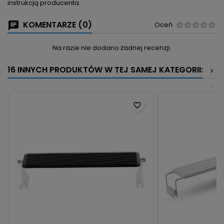
instrukcją producenta.
KOMENTARZE (0)
Oceń
Na razie nie dodano żadnej recenzji.
16 INNYCH PRODUKTÓW W TEJ SAMEJ KATEGORII:
>
<
favorite_border