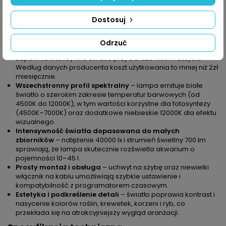
szyby o grubości maks. 6mm bez dodatkowych akcesoriów.
Zastosowanie w zbiornikach od 10 do 45 litrów – optymalne
Dostosuj
natężenie światła dla małych i średnich aranżacji.
Główne korzyści w praktyce
Odrzuć
Wysoka wydajność przy niskim poborze energii
– moc 5W
zapewnia intensywne światło przy bardzo niskim zużyciu.
Według danych producenta koszt użytkowania to mniej niż 2zł
miesięcznie.
Wszechstronny profil spektralny
– lampa emituje białe
światło o szerokim zakresie temperatur barwowych (od
4500K do 12000K), w tym wartości korzystne dla fotosyntezy
(4500K–7000K) oraz dodatkowe niebieskie 12000K dla efektu
wizualnego.
Intensywność światła dopasowana do małych
zbiorników
– natężenie 40000 lx i strumień świetlny 700 lm
sprawiają, że lampa skutecznie rozświetla akwarium o
pojemności 10–45 l.
Prosty montaż i obsługa
– uchwyt na szybę oraz niewielki
włącznik na kablu umożliwiają szybkie ustawienie i
kompatybilność z programatorem czasowym.
Estetyka i podkreślenie detali
– światło poprawia kontrast i
nasycenie kolorów roślin, krewetek, korzeni i ryb, co
przekłada się na atrakcyjniejszy wygląd aranżacji.