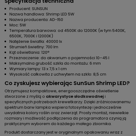
Specyfikacja techniczna
Producent: SUNSUN
Nazwa handlowa: Shrimp LED 5W
Nazwa producenta: AD-150
Moc: 5W
Temperatura barwowa: od 4500K do 12000K (w tym 5400K,
6500K, 7000K i 12000K)
Natężenie światła: 40000 lx
Strumień świetlny: 700 lm
Kąt oświetlania: 120°
Przeznaczenie: do akwarium o pojemności 10–45 l
Maksymalna grubość szkła do montażu: 6 mm
Wymiary lampy: 13 x 7,5 x 1 cm
Wysokość całkowita z uchwytem na szkło: 8,5 cm
Co zyskujesz wybierając
SunSun Shrimp LED
?
Otrzymujesz kompaktowe, energooszczędne oświetlenie
stworzone z myślą o
akwarystyce słodkowodnej
i
specyficznych potrzebach krewetkarzy. Dzięki zróżnicowanemu
spektrum barw lampka wspiera fotosyntezę i jednocześnie
uwydatnia kolory roślin oraz zwierząt. Prosty montaż, niewielkie
rozmiary i możliwość podłączenia do programatora czynią ją
praktycznym wyborem do każdego małego zbiornika.
Produkt dostarczany jest w oryginalnym opakowaniu wraz z