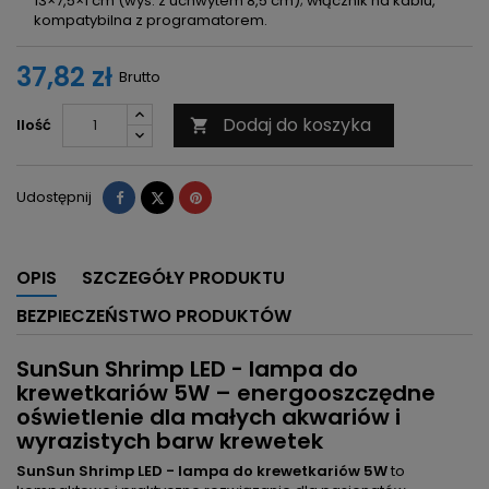
13×7,5×1 cm (wys. z uchwytem 8,5 cm); włącznik na kablu,
kompatybilna z programatorem.
37,82 zł
Brutto
Dodaj do koszyka
Ilość

Udostępnij
Tweetuj
Pinterest
Udostępnij
OPIS
SZCZEGÓŁY PRODUKTU
BEZPIECZEŃSTWO PRODUKTÓW
SunSun Shrimp LED - lampa do
krewetkariów 5W – energooszczędne
oświetlenie dla małych akwariów i
wyrazistych barw krewetek
SunSun Shrimp LED - lampa do krewetkariów 5W
to