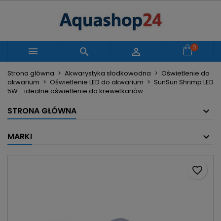
×
×
×
Moje listy życzeń
Utwórz listę życzeń
Zaloguj się
Utwórz nową listę
add_circle_outline
Musisz być zalogowany by zapisać produkty na
0
Nazwa listy życzeń



swojej liście życzeń.
Strona główna
Akwarystyka słodkowodna
Oświetlenie do
akwarium
Oświetlenie LED do akwarium
SunSun Shrimp LED
Anuluj
Zaloguj się
5W - idealne oświetlenie do krewetkariów
Anuluj
Utwórz listę życzeń
STRONA GŁÓWNA
MARKI
favorite_border