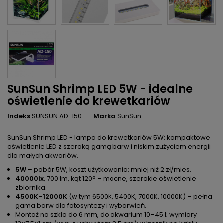
SunSun Shrimp LED 5W - idealne
oświetlenie do krewetkariów
Indeks
SUNSUN AD-150
Marka
SunSun
SunSun Shrimp LED - lampa do krewetkariów 5W: kompaktowe
oświetlenie LED z szeroką gamą barw i niskim zużyciem energii
dla małych akwariów.
5W
– pobór 5W, koszt użytkowania: mniej niż 2 zł/mies.
40000lx
, 700 lm, kąt 120° – mocne, szerokie oświetlenie
zbiornika.
4500K–12000K
(w tym 6500K, 5400K, 7000K, 10000K) – pełna
gama barw dla fotosyntezy i wybarwień.
Montaż na szkło do 6 mm, do akwarium 10–45 l; wymiary