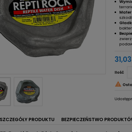
Wymiar
terrar
Materi
szkodl
Gładk
bakter
Bezpi
zwierz
podaw
31,03
Ilość

Osta
Udostępn
SZCZEGÓŁY PRODUKTU
BEZPIECZEŃSTWO PRODUKT