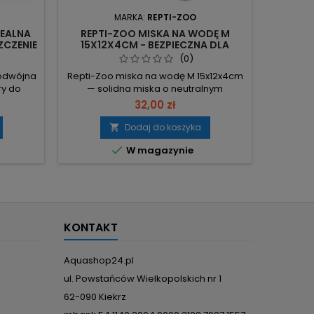
MARKA:
REPTI-ZOO
DEALNA
REPTI-ZOO MISKA NA WODĘ M
MISEC
ZCZENIE
15X12X4CM - BEZPIECZNA DLA
UNIWE
GADÓW, ŁATWA W CZYSZCZENIU
UC
(0)
podwójna
Repti-Zoo miska na wodę M 15x12x4cm
Repti
y do
— solidna miska o neutralnym
wisząc
okarmów
wykończeniu, przeznaczona jako
nadr
32,00 zł
a obręcz
zbiornik wodny i podwyższenie
związan
armu
wilgotności w terrarium. Wymiary: 15,5 x
Wymiar
Dodaj do koszyka

 Wymiary
11,7 x 3,8 cm – umożliwiają stworzenie
kons

W magazynie
owa
basenu i większy zapas wody.
zest
czenia w
Tworzywo ceramiczne – wysoka
korpu
dowalny
odporność na uszkodzenia; całkowite
szybki
rząt i
pokrycie ułatwia czyszczenie i
pokarm
ogranicza rozwój...
twor
KONTAKT
Aquashop24.pl
ul. Powstańców Wielkopolskich nr 1
62-090 Kiekrz