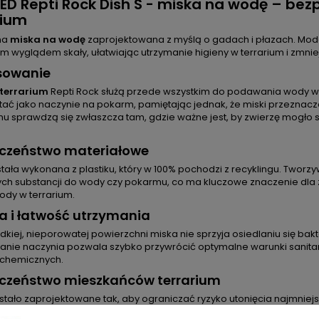
D Repti Rock Dish S - miska na wodę – bezp
rium
na
miska na wodę
zaprojektowana z myślą o gadach i płazach. Mod
m wyglądem skały, ułatwiając utrzymanie higieny w terrarium i zmni
sowanie
 terrarium
Repti Rock służą przede wszystkim do podawania wody w
tać jako naczynie na pokarm, pamiętając jednak, że miski przeznacz
mu sprawdzą się zwłaszcza tam, gdzie ważne jest, by zwierzę mogło 
eczeństwo materiałowe
tała wykonana z plastiku, który w 100% pochodzi z recyklingu. Tworzy
ych substancji do wody czy pokarmu, co ma kluczowe znaczenie dla z
ody w terrarium.
a i łatwość utrzymania
adkiej, nieporowatej powierzchni miska nie sprzyja osiedlaniu się bakt
nie naczynia pozwala szybko przywrócić optymalne warunki sanita
chemicznych.
eczeństwo mieszkańców terrarium
stało zaprojektowane tak, aby ograniczać ryzyko utonięcia najmniejs
płazom łatwo korzystać z wody, co jest istotne zwłaszcza w przypa