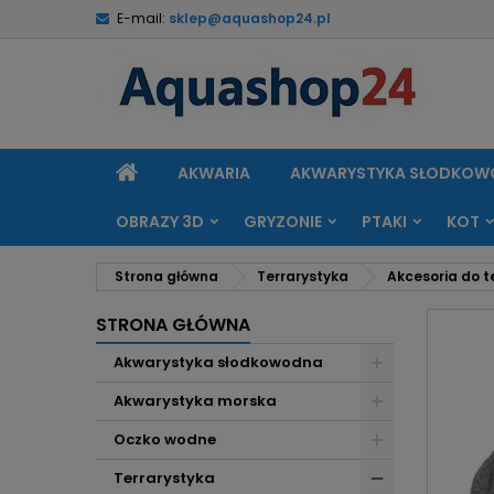
E-mail:
sklep@aquashop24.pl
M
U
Z
add_circle_outline
Mu
Na
STRONA
AKWARIA
AKWARYSTYKA SŁODKO
GŁÓWNA
OBRAZY 3D
GRYZONIE
PTAKI
KOT
Strona główna
Terrarystyka
Akcesoria do t
STRONA GŁÓWNA
Akwarystyka słodkowodna
Akwarystyka morska
Oczko wodne
Terrarystyka