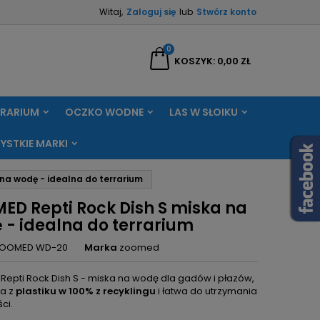
Witaj,
Zaloguj się
lub
Stwórz konto
×
×
×
0
aj
KOSZYK
0,00 ZŁ
RRARIUM
OCZKO WODNE
LAS W SŁOIKU
ę
YSTKIE MARKI
ń
na wodę - idealna do terrarium
ED Repti Rock Dish S miska na
 - idealna do terrarium
OOMED WD-20
Marka
zoomed
epti Rock Dish S - miska na wodę dla gadów i płazów,
a z
plastiku w 100% z recyklingu
i łatwa do utrzymania
ci.