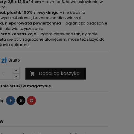
y: 2,5 x 12,5 x 14 cm
– rozmiar S, łatwe ustawienie w
ium.
ał: plastik 100% z recyklingu
– nie uwalnia
iwych substancji, bezpieczna dla zwierząt.
a, nieporowata powierzchnia
– ogranicza osadzanie
ii i ułatwia czyszczenie.
eczna konstrukcja
– zaprojektowana tak, by małe
ęta nie były zagrożone utonięciem; może też służyć do
ania pokarmu.
 zł
Brutto
Dodaj do koszyka

tnie sztuki w magazynie
Udostępnij
Tweetuj
Pinterest
ij
ÓW