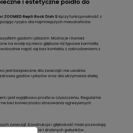
ieczne i estetyczne poidło do
el
ZOOMED Repti Rock Dish S
łączy funkcjonalność z
ejszając ryzyko dla najmniejszych mieszkańców.
szystkim gadom i płazom. Można je również
one na wodę są nieco głębsze niż typowe karmidła.
swobodnie napić się bez kontaktu z zabrudzeniami z
wo jest bezpieczne dla zwierząt i nie uwalnia
drowia gadów i płazów oraz dla utrzymania stałej
erii i jest wyjątkowo prosta w czyszczeniu. Regularne
rne bez konieczności stosowania agresywnych
zych zwierząt. Konstrukcja i głębokość miski pozwalają
dku młodych osobników i drobnych gatunków.