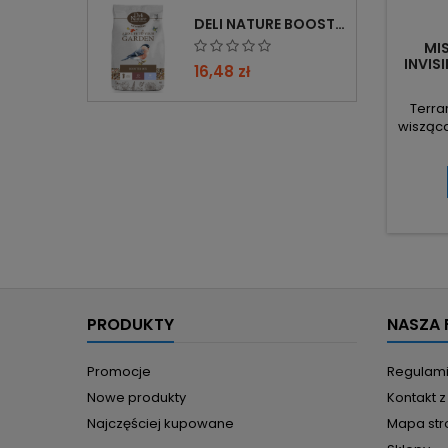
DELI NATURE BOOSTER MIX 850G - PRZYCIĄGA PTAKI ZIMĄ, BOGATY W WITAMINY
MI
INVIS
16,48 zł
Terra
wisząca
i pok
Mocn
zapewn
30 ml
łatwe
Wymia
konstru
w t
PRODUKTY
NASZA 
Promocje
Regulam
Nowe produkty
Kontakt 
Najczęściej kupowane
Mapa str