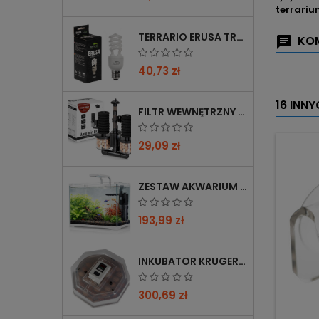
terrari
TERRARIO ERUSA TROPICAL UVB 5.0 ŻARÓWKA SPIRALNA 13W - IDEALNA DO TROPIKALNYCH TERRARIÓW
KOM
40,73 zł
16 INN
FILTR WEWNĘTRZNY GĄBKOWY KRUGER MEIER AEROTWIN BIO S Z BIOFILTRACJĄ
29,09 zł
ZESTAW AKWARIUM KRUGER MEIER SHRIMP!ONE PRO 50 25 L DLA KREWETEK
193,99 zł
INKUBATOR KRUGER MEIER PROLEXOR 60 NA 60 JAJ Z TERMOSTATEM
300,69 zł