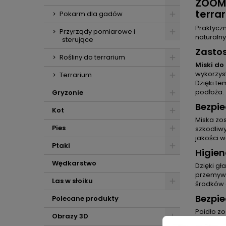
ZOOME
terra
Pokarm dla gadów
Praktycz
Przyrządy pomiarowe i
naturalny
sterujące
Zasto
Rośliny do terrarium
Miski do
wykorzys
Terrarium
Dzięki te
podłoża.
Gryzonie
Bezpi
Kot
Miska zos
Pies
szkodliw
jakości w
Ptaki
Higien
Wędkarstwo
Dzięki gł
przemywa
Las w słoiku
środków 
Bezpi
Polecane produkty
Poidło zo
Obrazy 3D
gadom i 