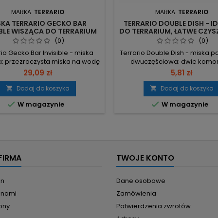
MARKA:
TERRARIO
MARKA:
TERRARIO
SKA TERRARIO GECKO BAR
TERRARIO DOUBLE DISH - I
IBLE WISZĄCA DO TERRARIUM
DO TERRARIUM, ŁATWE CZYS
PRZEZROCZYSTA
(0)
(0)
rio Gecko Bar Invisible - miska
Terrario Double Dish - miska 
: przezroczysta miska na wodę
dwuczęściowa: dwie komor
arm, niewidoczna w terrarium.
pokarmu sypkiego, pelety, p
29,09 zł
5,81 zł
a, przykręcana przyssawka
w żelu oraz wody. Zdejmowan
ia stabilne mocowanie. 20 ml i
umożliwia podawanie pok
Dodaj do koszyka
Dodaj do koszyka


 – dwie wyjmowane miseczki;
żywego i szybkie napełnianie.


W magazynie
W magazynie
 mycie i dopasowanie porcji.
10 x 6 x 2,5 cm – kompakt
ry 6,5×7×5 cm – kompaktowa
konstrukcja, łatwa do umiesz
kcja, nie ogranicza przestrzeni
terrarium. Materiał: biodegra
errarium. Akrylowy korpus i...
plastik – bezpieczny dla zwie
środowiska....
FIRMA
TWOJE KONTO
in
Dane osobowe
z nami
Zamówienia
ony
Potwierdzenia zwrotów